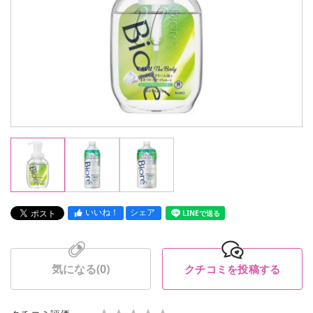
いいね！
シェア
LINEで送る
気になる(
0
)
クチコミを投稿する