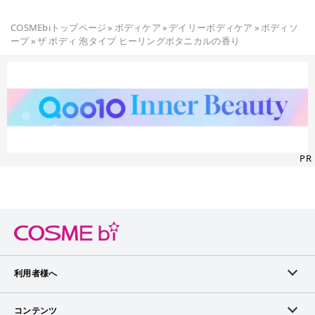
COSMEbiトップページ
»
ボディケア
»
デイリーボディケア
»
ボディソ
ープ
»
ザ ボディ 泡タイプ ヒーリングボタニカルの香り
PR
利用者様へ
メンバーログイン
コンテンツ