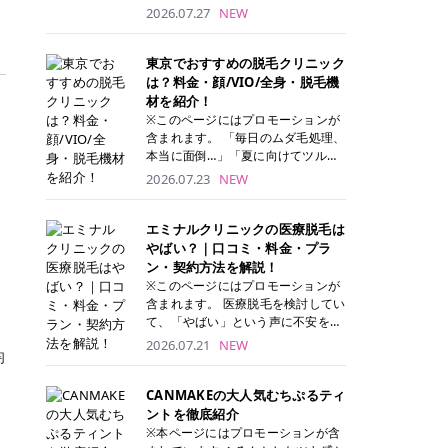
ナーパッド」は、化粧水や美容液を
2026.07.27
NEW
たっぷり含ませた丸型のコットンパ
ッド状のスキンケアアイテムです。
トナーパッドは洗顔後に肌をやさし
東京でおすすめの脱毛クリニック
く拭き取ることで、古い角質や余分
は？料金・顔/VIO/全身・脱毛機
な皮脂汚れをオフしながら、うるお
材を紹介！
いを与えられるのが特徴✨ さらに、
※このページにはプロモーションが
気になる部分には数分のせて部分用
含まれます。 「毎日のムダ毛処理、
パックとしても使用できるため、1
本当に面倒…」「夏に向けてツルツ
枚で「拭き取り」と「保湿ケア」の
ル肌になりたい！」 そう思って東京
2026.07.23
NEW
両方を叶えられます。 韓国コスメブ
で医療脱毛を探し始めても、クリニ
ランドを中心に人気を集めていまし
ックがたくさんありすぎてどこを選
たが、現在では日本でも定番のスキ
べばいいの？と迷ってしまいますよ
エミナルクリニックの医療脱毛は
ンケアアイテムとして幅広い世代に
ね。 この記事では、医療脱毛の基本
やばい？｜口コミ・料金・プラ
愛用されています。 トナーパッドの
から、東京で特に通いやすいフレイ
ン・契約方法を解説！
特徴 トナーパッドと拭き取り化粧水
アクリニック・レジーナクリニッ
※このページにはプロモーションが
の違い 「トナーパッド」と「拭き取
ク・エミナルクリニック・リゼクリ
含まれます。 医療脱毛を検討してい
り化粧水」はどちらも洗顔後に使用
ニックの4院について、分かりやす
て、「やばい」という声に不安を抱
するスキンケアアイテムですが、使
く解説します。 自分にぴったりのク
える方も多いのではないでしょう
2026.07.21
NEW
い方や特徴に違いがあります。 トナ
リニックを見つけて、面倒な自己処
均
か。 この記事では、エミナルクリニ
ーパッドは、化粧水があらかじめパ
理から卒業しちゃいましょう♪ クリ
ックの全身脱毛プランの詳しい料金
ッドに含まれているため、コットン
ニック 全身＋VIO 全身＋VIO＋顔 特
体系をはじめ、学生や友人同士でお
CANMAKEの大人気むちぷるティ
を用意する手間がなく、忙しい朝で
徴 脱毛器 詳細 フレイアクリニック
得になる割引キャンペーン、無料カ
ントを徹底紹介
もサッと使えるのが魅力です。 ま
52,800円(税込)/5回 94,600円(税
ウンセリングから施術までの具体的
※本ページにはプロモーションが含
た、保湿成分を豊富に配合した商品
込)/5回 肌への負担に配慮しなが
なステップを分かりやすく解説しま