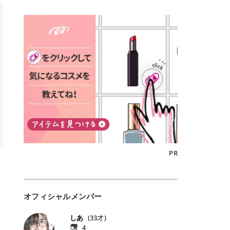
込)/5回 144,800円(税込)/5回 毛質に
Qoo10でのご購入はこちら CANMA
に触れた瞬間、ぷるんとしたジェリ
どに数分のせることで、集中保湿ケ
にぴったり。 Qoo10も、オリヤン
いでしょうか。 ズバリ、効果を実感
合わせて脱毛機を選択可能！有効期
KE むちぷるティント全色一覧 モモ
ーグロスが広がり、ふっくらボリュ
アとしても活用できます。 トナーパ
も、＠cosmeも、いつものコスメ購
するまでの期間や必要な施術回数が
限も5年と長くマイペースに通いや
｜血色感じるヌーディーピンク 桃の
ーム感のある仕上がりに✨ まるでリ
ッドの選び方 トナーパッドは、配合
入を“ちょっとお得”に変えられるの
大きな違いとして挙げられます！ 医
すい ラシャ メディオスターNeXT P
ような血色感を演出するヌーディー
フティングしたような、新しいリッ
成分やパッドの素材によって特徴が
が、トラミーリワードです✨ 今回
療脱毛は、医療機関（クリニックや
RO ジェントルYAGプロ 公式サイト
ピンク。 黄みと青みのバランスが良
プティンググロス💄 実際に使用した
異なります。 自分の肌悩みや理想の
は、トラミーリワードの特徴や活用
皮膚科など）だけで扱える高出力の
> ※医療脱毛は自由診療です。治療
く、自然になじむコーラル系カラー
方のクチコミ > 5 > プルプル > 唇に
仕上がりに合わせて選ぶことで、毎
方法、美容好きさんにおすすめな理
レーザーを使って、発毛組織にアプ
には赤み、痒み、火傷、毛嚢炎、一
です。 自然な血色感をプラスしてく
塗るPDRNグロス > > AMUSE ジェ
日のスキンケアに取り入れやすくな
由を詳しくご紹介します！ トラミー
ローチする施術といわれています。
時的な硬毛化などのリスクが伴いま
れるので、ナチュラルメイクとの相
ルフィットグロス > > ぷっくりツヤ
ります。 肌悩みに合わせて選ぶ パ
リワードとは？ 「トラミーリワー
そのため、少ない回数で永久脱毛
す。 目次▼ 1. エミナルクリニック
性抜群。 可愛らしく、多幸感のある
ツヤだけどベタっとした感じはなく
ッドの素材で選ぶ トナーパッドの使
ド」は、東証グロース上場企業であ
（※）を目指すことができます。
の魅力とは？選ばれる3つの特徴 ・
印象に仕上がります。 ワインベリー
て使いやすいですね。プランピング
い方 洗顔後すぐの清潔な肌に使用し
る株式会社アイズが運営する、安
（※永久脱毛とは一生毛が1本も生
最短6か月からの脱毛プランが選べ
｜気品をまとうローズレッド 深みの
効果で少しスーッとします。ここは
ます。 STEP1 エンボス面（凹凸
心・安全なポイントサイト機能で
えてこないという意味ではなく、ア
る！ ・全国60院以上＆21時まで営
ある青みレッド。 大人っぽく華やか
好き嫌いがあるかもしれませんが慣
面）で顔全体をやさしく拭き取りま
す。 トラミーリワードは、トラミー
メリカの基準に基づき「長期間にわ
業！ ・痛みに配慮した医療脱毛器の
な印象を与えるベリーカラーです。
れますね。 > > 分かりにくいけど、
す。 特に小鼻・あご・額など皮脂や
会員向けのポイントサービスです。
たって毛量が明らかに減少している
導入と肌トラブル対応 2. エミナル
ひと塗りで顔全体が華やかになり、
チップは片面がツルツル、片面がモ
古い角質が気になる部分は丁寧にな
対象ショップやサービスを利用する
状態が維持されること」を指しま
クリニックの口コミ・評判 3. エミ
リップを主役にしたメイクが完成。
ケモケになってます。 > > 桜グロス
じませましょう。 STEP2 パッドを
ことでポイントを獲得でき、貯まっ
す。） 一方のエステ脱毛は、出力が
ナルクリニックの全身脱毛料金プラ
クールで上品な雰囲気を演出できま
【日本限定色】：上品なピンクベー
裏返し、フラット面で顔全体をやさ
たポイントはAmazonギフト券やド
優しい機器を使うため痛みが少ない
ン ・全身脱毛の基本コースと料金
す。 フィグピューレ｜色っぽさと上
ジュ > > すももパールグロス【日本
PR
しく押さえながら化粧水をなじませ
ットマネーなどに交換できます。 普
のがメリットですが、毛根を破壊す
・追加費用がかからないシステム ・
品さを叶える赤みローズ 赤みとくす
限定色】：微細なラメがきらめく血
ます。 STEP3 その後は美容液・乳
段のネットショッピングを活用しな
ることはできないので一時的な減毛
支払い方法｜決済方法と医療ローン
みをほどよく含んだローズカラー。
色がよく見えるピンク。 > > どちら
液・クリームなど、普段どおりのス
がらポイントを貯められるため、ポ
にとどまります。結果的に、何度も
の活用も！ 4. エミナルクリニック
ニュートラルな発色で、肌色を選び
も上品で使いやすい色ですね。すも
キンケアを行います。 乾燥が気にな
イ活初心者でも始めやすいのが魅力
通う必要が出てくることが多くなり
の熱破壊式の脱毛機 5. エミナルク
にくい万能カラーです。 派手すぎず
もパールグロスの方がラメが入って
る部分には2〜5分程度のせて部分用
です✨ トラミーリワードの特徴 普
ます。 なお、医療脱毛は保険がきか
リニックのお得な割引・キャンペー
オフィシャルメンバー
落ち着いた印象に仕上がり、オン・
いるので華やかそうに見えるけど、
パックとして使用するのもおすすめ
段よく使っているコスメ通販サイト
ない自由診療なので、クリニックに
ン制度 ・学生プラン｜学生証の提示
オフ問わず使いやすいカラー。 きれ
付けてみると落ち着いた色ですね。
です。 おすすめトナーパッド7選 こ
を、トラミーリワード経由にするだ
よって料金設定が自由に決められて
で割引 ・ペア限定プラン｜家族や友
いめメイクにもカジュアルメイクに
> > スキンケア成分が配合されてい
しあ
(
33
才)
こからは、保湿ケアや肌荒れケア、
けでポイントが貯まるのが大きな魅
います。だからこそ、しっかり比較
人と一緒にスタートできる ・他社か
もマッチします。 ラズベリーケーキ
て保湿もしっかりしてくれます。最
4
毛穴ケアなど目的別におすすめのト
力です✨ 例えば、、、 ・メガ割の
して選ぶことが大切なのです。 医療