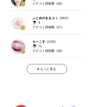
らの「のりかえ」や「お友だち紹
｜甘く可愛いモーヴピンク 鮮やかな
近、乾燥していた唇がプルンと見え
クチコミ投稿数
ナーパッドをご紹介します。 毎日使
タイミングで利用することが多いQ
(
20
)
脱毛の「熱破壊式」と「蓄熱式」と
介」も！ 6. 予約から脱毛施術まで
青みを感じるラズベリーピンク。 フ
てうれちい！ > > 引用元:コスメビ
いやすいトナーパッドから、スペシ
oo10 ・口コミを見ながら購入する
は？ 医療脱毛のレーザー機器には、
のステップ ・無料カウンセリングの
ェミニンな雰囲気を演出できる可愛
アイテム詳細を見るQoo10でのご購
ャルケアにぴったりなトナーパッド
＠cosme ・韓国コスメをチェック
大きく分けて「熱破壊式」と「蓄熱
予約方法 ・カウンセリング当日の持
らしいカラーです。 透明感を引き立
入はこちら 2026年上半期 総合2位
まで厳選しました。 1. MEDICUBE
する際によく見るOLIVE YOUNG GL
式」の2種類があり、それぞれ得意
ふとめのままぷぅ
(
36
才)
ち物 ・医師の問診とプラン提案 ・
てながら、甘さのある印象に。 韓国
柳屋（ヤナギヤ）「柳屋 あんず
PDRNピンクコラーゲンゲルトナー
OBAL など、すでに使い慣れている
な毛質が違います。 * 熱破壊式 高
施術当日の流れと次回予約の取り方
4
メイクやピンクメイクとも相性抜群
油」 👑「柳屋 あんず油」の特徴 1
パッド 「うるおいとハリ感をサポー
サイトが対象になっている場合も多
出力のレーザーをバチッ！と当て
7. 店舗一覧と美容医療メニュー ・
クチコミ投稿数
(
21
)
です。 フルーツオレ｜ピュア感あふ
00％植物由来の「柳屋 あんず油」
トし、なめらかな肌へ導く高密着ゲ
く、お買い物の内容や流れを変える
て、毛根の発毛組織に向けてレーザ
全国60院以上！エミナルクリニック
れるミルキーコーラル 白みを含んだ
フワッと香りさらっとまとまり、ツ
ルパッド」 PDRNやコラーゲン成分
必要はありません。 「どうせ買う予
ーを照射します。ワキやVIOのよう
の店舗一覧 ・脱毛だけじゃない！美
ミルキーなコーラルカラー。 やさし
ヤのある美しい髪に導きます。 ヘア
を配合し、乾燥やハリ不足が気にな
定だったコスメ」をトラミーリワー
な、太くて濃い毛にも使用が可能で
容医療メニュー 8. まとめ ｜エミナ
くふんわり発色し、粘膜リップのよ
だけでなく、ボディケア・ネイルケ
ちーこす
(
37
才)
る肌をしっとり整えるゲルタイプの
ドを経由するだけで、ポイントも一
す！その分、輪ゴムで弾かれたよう
ルクリニックの魅力とは？選ばれる
うな仕上がりになります。 柔らかく
アなど幅広く保湿ケア。 実際に使用
15
トナーパッド。密着力が高く、スキ
緒に受け取れる、そんな手軽さがあ
な強い痛みを感じやすい傾向があり
3つの特徴 ※1 開業2019年3月20日
可愛らしい印象になり、毎日使いた
した方のクチコミ > 5 > 1本あると
クチコミ投稿数
ンケアの土台ケアとして取り入れや
ります✨ またトラミーリワードに
(
20
)
ます。 * 蓄熱式 低出力のレーザー
～2026年6月30日時点(医療脱毛、
くなるナチュラルカラー。 スクール
便利なオイル😊 > 柳屋 あんず油 >
すいアイテムです。 アイテム詳細を
は、以下のような特徴があります！
を連続で当てて、毛の成長をコント
ハイフ、ダーマペン、美容点滴、医
メイクやオフィスメイクにもおすす
> ──────────── > > 100%植
見るQoo10での購入はこちら 2. BIO
・1ポイント＝1円でわかりやすい
ロールする部分（バルジ領域）にじ
療ダイエットなど) 「早く綺麗にな
めです。 40TH ストロベリーボンボ
物由来のオイル > > 白髪染めで傷ん
DANCE コラーゲンゲルトナーパッ
・選べるe-GIFT・Amazonギフト
わじわ熱を伝える方式です。急激な
りたいけど、痛いのはイヤだし、通
ン｜上品なピンクベージュ 黄みを抑
でいてパサついているので > オイル
ド 「うるおいを与えながら肌をやわ
券・ドットマネーなどに交換できる
熱さを感じにくく、痛みや肌への負
もっと見る
う時間もない…」医療脱毛にそんな
えたクリーミーなピンクベージュ。
は必需品です > > 少しとろみがある
らかく整える保湿ケアパッド」 ゲル
・トラミー会員なら無料で利用でき
担を抑えやすいのが嬉しいポイン
ハードルを感じていませんか？エミ
ほんのり青みを感じる絶妙なカラー
ものの、さらっと軽めのオイル > >
素材ならではの高密着設計で、肌に
る ・ポイ活初心者でも始めやすい
ト。顔や背中などの産毛や細い毛に
ナルクリニックは、そんな私たちの
で、自然な血色感を演出します。 肌
ベタつかなくて髪につけるとサラサ
うるおいを与えながらやさしく整え
編集部が厳選！トラミーリワードお
向いています。 最近は、この両方を
ワガママを叶えてくれるクリニック
になじみながらも、唇をふんわり明
ラでツヤが出ます✨ > > ドライヤー
る保湿特化型トナーパッド。乾燥し
すすめ3選 QOO10 Qoo10（キュー
使い分けられる優秀な脱毛機を導入
なんです！多くの女性から選ばれて
るく見せてくれるカラー。 オフィス
前とドライヤー後に使っていますが
やすい肌をふっくらとした印象に導
テン）は、話題の韓国コスメや最新
しているクリニックも増えているの
いる3つの魅力をご紹介します。 最
メイクやナチュラルメイクにもぴっ
> 髪がペタッとならなくて気に入っ
きます。 アイテム詳細を見るQoo1
のトレンドスキンケアがいち早く、
で、自分の毛質に合わせてお任せで
短6か月からの脱毛プランが選べ
たりです。 アイテム詳細を見るQoo
てます😊 > > ワンタッチキャップな
0での購入はこちら 3. SKIN1004 セ
驚きの価格で手に入る大人気の通販
きることが多いですよ。 ｜東京でお
る！ 「せっかく脱毛を始めたのに、
10でのご購入はこちら イエベ・ブ
ので開けやすく > 1滴ずつ出るので
ンテラ クイックカーミングパッド
サイトです！ 特に年4回開催される
すすめの医療脱毛クリニック4選 こ
次の予約が数ヶ月先…」なんてガッ
ルベ別おすすめカラー むちぷるティ
量を調節しやすく使いやすいです >
「ゆらぎやすい肌をすこやかに整え
ビッグセール「メガ割」では、20%