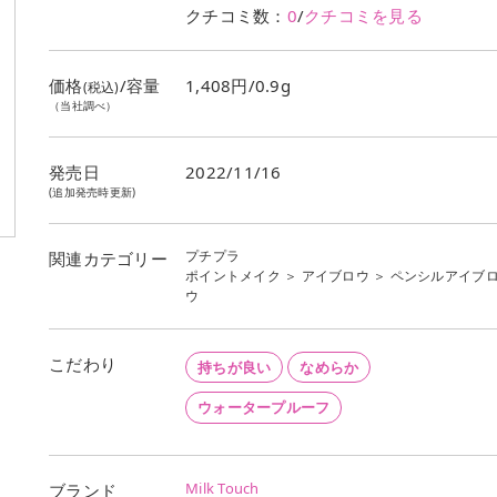
クチコミ数：
0
/
クチコミを見る
価格
/容量
1,408円/0.9g
(税込)
（当社調べ）
発売日
2022/11/16
(追加発売時更新)
プチプラ
関連カテゴリー
ポイントメイク
＞
アイブロウ
＞
ペンシルアイブ
ウ
こだわり
持ちが良い
なめらか
ウォータープルーフ
Milk Touch
ブランド