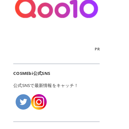
こからは、東京で人気のフレイアク
カリしたくありませんよね。エミナ
ント おすすめパーソナルカラー 02
> あんずのほのかに甘い香りがしま
るカーミングケアパッド」 ツボクサ
OFFクーポンなどを使って、SNSで
リニック・レジーナクリニック・エ
ルクリニックなら、最短1ヶ月ペー
モモ イエベ春・ブルベ夏 03 ワイン
すが > 強くないのでいつでも使える
エキス（保湿成分）配合で、肌荒れ
バズっている美容液やパック、限定
ミナルクリニック・リゼクリニック
スで通えるため、最短6ヶ月の全身
ベリー ブルベ冬 05 フィグピューレ
印象です > > 1本持っていると髪だ
や赤みが気になる肌をやさしく整え
の豪華キットをどこよりもお得にゲ
の4院について、おすすめのポイン
脱毛プランを選ぶことができます！
ブルベ夏・イエベ春 06 ラズベリー
けではなくボディやネイルケアにも
る低刺激設計のトナーパッドです。
ットできます✨ 豊富でリアルな口コ
トを詳しくご紹介します！ フレイア
（※予約状況や脱毛効果の個人差に
ケーキ ブルベ夏・ブルベ冬 07 フル
使えるのも◎ > > 引用元:コスメビ
アイテム詳細を見るQoo10での購入
ミや、ブランド公式ショップの出店
クリニック：選べるプランと女子に
よっては、6ヵ月で完了しない場合
ーツオレ イエベ春 40th ストロベリ
アイテム詳細を見るAmazonでのご
はこちら 4. SKINFOOD キャロット
も充実しているため、新作チェック
優しい手厚いサポート♡ ※満足度9
もあります）。 さらに、連続照射が
ーボンボン ブルベ夏 アイテム詳細
購入はこちら 2026年上半期 総合3
カロテン カーミングウォーターパッ
からリピート買いまで、美容マニア
6% 集計機関・アンケート内容：社
できる医療脱毛器を使っているた
を見るQoo10でのご購入はこちら
位 MAJOLICA MAJORCA（マジョリ
ド 「ゆらぎがちな肌をやさしく整え
の「欲しい」がすべて詰まったお買
内・施術済みフレイア顧客向けのア
め、全身の施術でも1回約60分で終
迷ったらこのカラーがおすすめ！ ナ
カ マジョルカ）「シャドーカスタマ
る植物由来カーミングケア」 βカロ
い物天国です。 Qoo10はこちら @C
ンケート 対象期間：2024/12/11～2
わります。 全国60院以上＆21時ま
PR
チュラルメイクなら「02 モモ」 自
イズ」 👑「シャドーカスタマイズ」
テンを含むにんじん由来成分で、乾
OSME アットコスメ（@cosme）
025/5/15 アンケート数:12606 フレ
で営業！ お仕事や学校の帰りにサク
然な血色感を演出できる万能カラ
の特徴 まばゆく発色フォルム整形シ
燥や外的刺激で不安定になりやすい
は、日本の美容マニアなら誰もが一
イアクリニックは、都内に新宿や渋
ッと寄りたい！という方にもエミナ
ー。 オフィスメイクなら「40th ス
ャドウ✨ 吸いこまれそうな奥行きの
肌をやさしく整えます。軽やかな使
度はお世話になる日本最大級の化粧
谷、銀座など7院があり、どこも駅
ルは強い味方。北海道から沖縄まで
トロベリーボンボン」 上品で落ち着
ある目もとをかなえる、フォルム整
用感も特長です。 アイテム詳細を見
品クチコミサイトです✨ 一番の魅力
から近くてアクセス抜群。平日は夜
全国に60院以上を展開しており、ど
いた印象に仕上がります。 毎日使い
形パウダーシャドウ。ひと塗りでま
るQoo10での購入はこちら 5. ANU
は、2,000万件を超える圧倒的なボ
COSMEbi公式SNS
21時まで開いているので、お仕事や
こも駅チカの好立地なんです。しか
やすい万能カラーなら「05 フィグ
ばゆく発色し、光の効果で目もとが
A 8ヒアルロン酸カテキンカーミン
リュームのリアルなクチコミ検索機
学校帰りにも通いやすいクリニック
も夜21時まで開いているので、忙し
ピューレ」 シーンを選ばず使える人
立体的に生まれ変わります。 実際に
グパッド 「うるおいを与えながら肌
能にあります。 自分の年齢や肌質
です。 ♡クイックプラン 時間をか
い毎日でも無理なく予定に組み込め
公式SNSで最新情報をキャッチ！
気カラーです。 韓国メイク・透明感
使用した方のクチコミ > 5 > 鮮やか
のキメを整えるバランスケアパッ
（乾燥肌・敏感肌など）、あるいは
けてしっかり脱毛。割引制度や保証
ます（※店舗によって診察時間は異
重視なら「06 ラズベリーケーキ」
発色✨ 吸い込まれそうな奥行きのあ
ド」 カテキン*1配合の極薄パッド
「毛穴」「美白」といった肌の悩み
サービスは充実！ 全身＋VIO 52,80
なります）。 そして嬉しいのが、施
青みピンクが透明感を引き立てま
る目もとを作れるアイシャドウ♡ >
で、肌にうるおいを与えながらキメ
に合わせてクチコミを絞り込めるた
0円(税込) 5回コース 所要時間が60
術室がカーテン仕切りではなくドア
す。 イエベ春なら「07 フルーツオ
パウダータイプなのに粉っぽさがな
を整え、すこやかな肌状態へ導くデ
め、自分に本当に合うコスメを失敗
分で完了 全身＋VIO＋顔 94,600円
付きの完全個室になっていること！
レ」 やわらかく可愛らしい印象に仕
くぴたっと密着♡発色が良くて煌め
イリーケアアイテムです。 *1 チャ
せずに見つけられる美容の羅針盤と
(税込) 5回コース 36箇所の脱毛が可
女性専用のプライベート空間なの
上がります。 よくある質問💡 色持
くパールが美しい✨ > 単色でも綺麗
カテキン（整肌成分） アイテム詳細
して絶大な信頼を得ています。 さら
能 ♡安心プラン １回、５回コー
で、周りの目を気にせずリラックス
ちはいい？ むちぷるティントはティ
にグラデーションを作れて簡単に立
を見るQoo10での購入はこちら 6.
に、年に数回発表される「ベストコ
ス、８回コースがあり、コース終了
して施術を受けられます。 痛みに配
ント処方のため、塗布後は色が定着
体感を出せます✨ > > カラーの名前
MEDIHEAL PDRNリフティングパッ
スメアワード（ベスコス）」は、日
後の追加照射の料金も設定していま
慮した医療脱毛器の導入と肌トラブ
しやすく、飲み物を飲んだあとでも
がまた可愛い💕 > PK321 ひとひら
ド 「ハリ感を意識したケアで肌をな
本の美容トレンドを大きく左右する