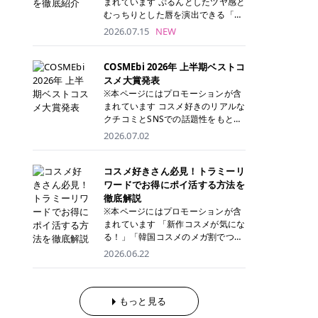
まれています ぷるんとしたツヤ感と
が多く、拭き取り後にそのまま部分
ら、コストパフォーマンスも重視し
す。 これから手軽に全身医療脱毛を
むっちりとした唇を演出できる「C
用パックとして使えるトナーパッド
たい方に！ メディオスターモノリス
始めたいと考えている方は、ぜひ最
ANMAKE（キャンメイク）むちぷる
2026.07.15
NEW
も増えています。 一方、拭き取り化
メディオスターNeXT PRO 公式サイ
後までチェックして、ご自身にぴっ
ティント」。 ティントならではの色
粧水は液体タイプのため、コットン
ト> レジーナクリニック 52,800円
たりのクリニック選びの参考にして
持ちに加え、プランパー効果※と保
に含ませて使用します。 使用量を調
(税込)/5回 99,000円(税込)/5回 ジェ
ください！ クリニック 全身＋VIO
湿ケアも叶えられることから、SNS
COSMEbi 2026年 上半期ベストコ
整しやすく、お気に入りの化粧水を
ントルシリーズを選べるため、脱毛
全身＋VIO＋顔 特徴 脱毛器 詳細 フ
でも話題の人気リップです。 「自分
スメ大賞発表
使いたい方やコストを抑えて続けた
機にこだわりたい方におすすめ！ ジ
レイアクリニック 52,800円(税込)/5
にはどのカラーが似合う？」「イエ
※本ページにはプロモーションが含
い方にもおすすめです。 トナーパッ
ェントルマックスプロ ジェントルマ
回 94,600円(税込)/5回 肌への負担
ベ・ブルベ別のおすすめは？」と気
まれています コスメ好きのリアルな
ドのメリット トナーパッドは、角質
ックスプロプラス ジェントルレーズ
に配慮しながら、コストパフォーマ
になっている方も多いのではないで
クチコミとSNSでの話題性をもとに
ケア・保湿ケア・部分用パックまで
プロ ソプラノチタニウム 公式サイ
ンスも重視したい方に！ メディオス
しょうか。 今回は6色のスウォッチ
選出された、COSMEbi 2026年上半
1枚で行える便利なスキンケアアイ
2026.07.02
ト> エミナルクリニック 49,500円
ターモノリス メディオスターNeXT
とともにご紹介！それぞれの色味や
期のベストコスメが決定！ 話題性・
テムです。 ここでは、トナーパッド
(税込)/6回 93,500円(税込)/6回 エミ
PRO 公式サイト> レジーナクリニッ
おすすめのパーソナルカラー、どん
使用感・仕上がりすべてを兼ね備え
を取り入れるメリットをご紹介しま
ナルクリニックの始めやすい料金設
ク 52,800円(税込)/5回 99,000円(税
なメイクに合うのかまで詳しく解説
た名品たちを、カテゴリ別にご紹介
コスメ好きさん必見！トラミーリ
す。 古い角質や皮脂汚れをやさしく
定！月々払いも安くて通いやすい ク
込)/5回 ジェントルシリーズを選べ
します✨ ※メイクアップ効果による
します。 本記事では、2025年11月
ワードでお得にポイ活する方法を
オフ トナーパッドを使用すること
リスタルプロ 公式サイト> リゼクリ
るため、脱毛機にこだわりたい方に
CANMAKE むちぷるティントとは？
～2026年4月までの半年間におい
徹底解説
で、洗顔だけでは落としきれない古
ニック 109,800円(税込)/5回 144,80
おすすめ！ ジェントルマックスプロ
CANMAKE むちぷるティントは、テ
て、COSMEbi内でのクチコミとSN
い角質や余分な皮脂汚れをやさしく
※本ページにはプロモーションが含
0円(税込)/5回 毛質に合わせて脱毛
ジェントルマックスプロプラス ジェ
ィント・プランパー・保湿ケアを1
Sでの話題性を元に選出されたコス
拭き取り、なめらかな肌へ整えま
まれています 「新作コスメが気にな
機を選択可能！有効期限も5年と長
ントルレーズプロ ソプラノチタニウ
本で叶えるリップです。 するすると
メやスキンケアなどの化粧品を「総
す。 保湿ケアまで1枚でできる 保湿
る！」「韓国コスメのメガ割でつい
くマイペースに通いやすい ラシャ
ム 公式サイト> エミナルクリニック
塗れるなめらかなテクスチャーで、
合」「デパコス」「プチプラ」「韓
成分を配合したトナーパッドなら、
買いすぎてしまう……」 そんな美容
メディオスターNeXT PRO ジェント
2026.06.22
49,500円(税込)/6回 93,500円(税
縦ジワをカバーしながら、むっちり
国コスメ」に分けて1位～3位までを
肌へうるおいを与えながらスキンケ
好きさんにおすすめなのが「トラミ
ルYAGプロ 公式サイト> ｜そもそも
込)/6回 エミナルクリニックの始め
としたツヤのある唇を演出します。
ランキング形式で発表！ 2026年上
アできるため、忙しい朝や夜の時短
ーリワード」です！ 普段のお買い物
医療脱毛って？エステ脱毛と何が違
やすい料金設定！月々払いも安くて
さらに、美容保湿成分を配合してい
半期 総合大賞 AMUSE（アミュー
ケアにもぴったりです。 部分パック
を少し工夫するだけでポイントを貯
うの？ 脱毛を考えたときに、まず悩
通いやすい クリスタルプロ 公式サ
るため、乾燥しにくくデイリー使い
ズ）「 ジェルフィットグロス」 👑
としても使える 多くのトナーパッド
められるため、コスメやスキンケア
もっと見る
むのが「医療脱毛とエステ脱毛、ど
イト> リゼクリニック 109,800円(税
にもぴったり！ アイテム詳細を見る
「ジェルフィットグロス」の特徴 唇
は、乾燥が気になる頬や額、小鼻な
にかかる費用を少しでも抑えたい方
っちがいいの？」ということではな