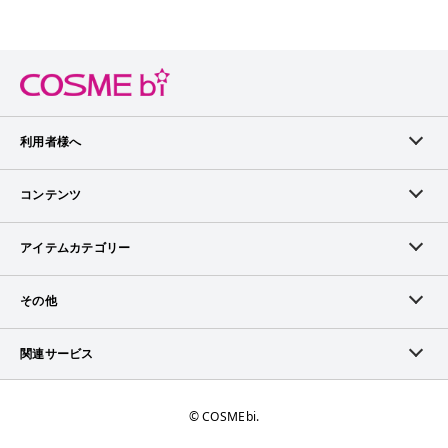
利用者様へ
メンバーログイン
コンテンツ
無料メンバー登録
ランキング
アイテムカテゴリー
メンバー会員について
アイテム・クチコミ
スキンケア
その他
アイテム掲載リクエスト
ブランドから探す
ベースメイク
お問い合わせ（ブランド様）
関連サービス
COSMEbiについて
ピックアップ特集
ポイントメイク
広告について
ママプレス
お問い合わせ
©︎ COSMEbi.
ブランド新着情報
ネイル・ネイルケア
ランキング・評価について
トラマガ