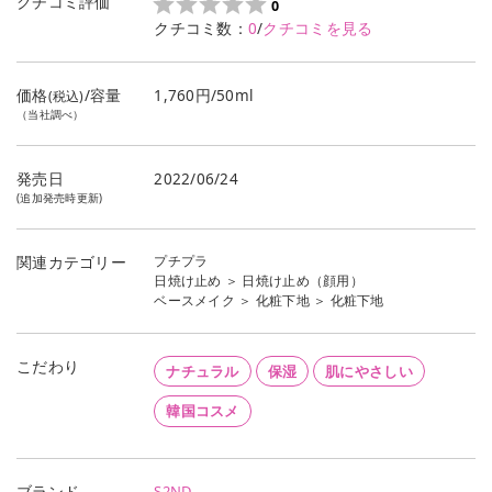
クチコミ評価
0
クチコミ数：
0
/
クチコミを見る
価格
/容量
1,760円/50ml
(税込)
（当社調べ）
発売日
2022/06/24
(追加発売時更新)
プチプラ
関連カテゴリー
日焼け止め
＞
日焼け止め（顔用）
ベースメイク
＞
化粧下地
＞
化粧下地
こだわり
ナチュラル
保湿
肌にやさしい
韓国コスメ
S2ND
ブランド