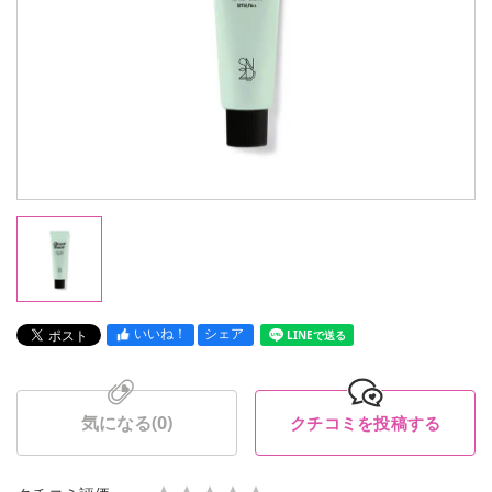
いいね！
シェア
LINEで送る
気になる(
0
)
クチコミを投稿する