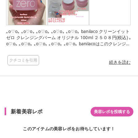
｡o♡o｡ ｡o♡o｡ ｡o♡o｡ ｡o♡o｡ ｡o♡o｡ banilaco クリーンイット
ゼロ クレンジングバーム オリジナル 100ml ２５０８円(税込) ｡
o♡o｡ ｡o♡o｡ ｡o♡o｡ ｡o♡o｡ ｡o♡o｡ banilacoはこのクレンジン
グバームが人気だよね💕︎ その人気のクレンジングバームを今回
紹介するよ！ banilacoのこのクレンジングバーム ずっと使って
クチコミを引用
みたかったの😂😂😂 匂いはベリー系の匂いがしたよ🍇💕 この
続きを読む
クレンジングバームは オールインワンクレンジングバームだか
らW洗顔不要で 老廃物だけを洗い流し植物抽出物が肌に浸透*
して 乾燥などの刺激を受けた肌をケアしてくれるみたいなの🥹
*角質層まで 流れ落ちないから手が汚れない テクスチャーはシ
ャーベットタイプで 伸びがよくスムーズにクレンジングが出来
る💪🏻 濃い目のメイクを毛穴の奥からしっかり浮かせて 落とせ
ちゃうよっ！ バームを開けてるみると密閉？されてて 取手？部
新着美容レポ
分には３箇所出っ張ってるところがあるよ！ ヘラ？中蓋？は別
美容レポを投稿する
に梱包されてるよ！ この投稿には画像はないけど箱もバームの
パケもピンクで可愛くて女心をくすぐる💞🫶🏻 最後までご覧頂
このアイテムの美容レポをお待ちしています！
きありがとうございました🧸‪ もしよかったら💗よろしくお願い
しますm(_ _)m また次回の投稿でお会いしましょ~~~🫧🤍 ※無