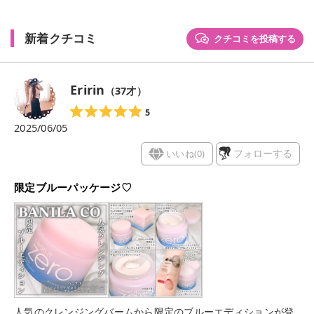
新着クチコミ
クチコミを投稿する
Eririn
（
37
才）
5
2025/06/05
いいね(
0
)
フォローする
限定ブルーパッケージ♡
人気のクレンジングバームから限定のブルーエディションが登