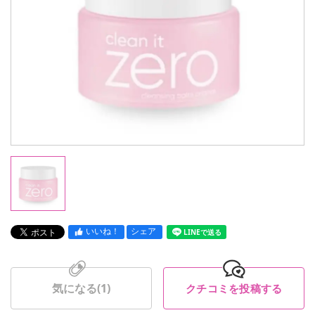
いいね！
シェア
LINEで送る
気になる(
1
)
クチコミを投稿する