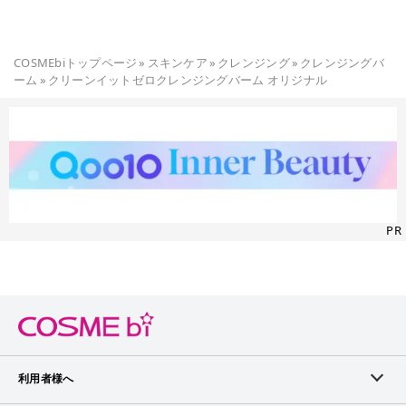
断転載防止のために画像にユザネが入ってます インスタ､LIP
S､Lemon8､Lulucosなどに@arikui_57_makeと書かれた同じ画
像がありますが それは全部あたしのです #バニラコ #クレンジ
COSMEbiトップページ
»
スキンケア
»
クレンジング
»
クレンジングバ
ング #クレンジングバーム #クレンジングおすすめ #毛穴ケア
ーム
»
クリーンイットゼロクレンジングバーム オリジナル
PR
利用者様へ