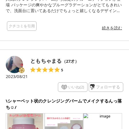
場 パッケージの爽やかなブルーグラデーションがとてもきれい
で、洗面台に置いてあるだけでちょっと嬉しくなるデザインで
す 中身は通常のクリーンイットゼロと同じように、固形のバー
ムが肌の上でとろけてオイル状に変わるタイプ 肌にのせた瞬
クチコミを引用
間、すーっと広がってメイクとなじみが良く、ポイントメイク
続きを読む
もしっかり落ちました 洗い上がりはさっぱりしつつ、つっぱら
ないのが嬉しいところ W洗顔不要なのも手間が省けて便利です
ね 個人的には、クレンジング後に肌が乾燥しがちな季節でも、
これなら安心して使えそうだと感じました 使い心地が良くて見
た目も可愛い、気分がちょっと上がるクレンジングバーム Qoo
ともちゃまる
（
27
才）
10で購入すると可愛いブルーのスパチュラも付くので、メガ割
中に是非チェックしてみてくださいね
5
2023/08/21
いいね(
2
)
フォローする
\シャーベット状のクレンジングバームでメイクするんっ落
ち☺︎︎/