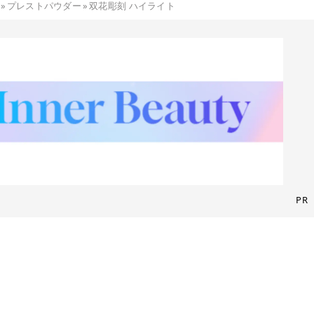
»
プレストパウダー
»
双花彫刻 ハイライト
PR