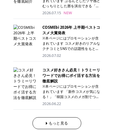
まれています ぷるんとしたツヤ感と
が多く、拭き取り後にそのまま部分
ら、コストパフォーマンスも重視し
す。 これから手軽に全身医療脱毛を
むっちりとした唇を演出できる「C
用パックとして使えるトナーパッド
たい方に！ メディオスターモノリス
始めたいと考えている方は、ぜひ最
ANMAKE（キャンメイク）むちぷる
2026.07.15
NEW
も増えています。 一方、拭き取り化
メディオスターNeXT PRO 公式サイ
後までチェックして、ご自身にぴっ
ティント」。 ティントならではの色
粧水は液体タイプのため、コットン
ト> レジーナクリニック 52,800円
たりのクリニック選びの参考にして
持ちに加え、プランパー効果※と保
に含ませて使用します。 使用量を調
(税込)/5回 99,000円(税込)/5回 ジェ
ください！ クリニック 全身＋VIO
湿ケアも叶えられることから、SNS
COSMEbi 2026年 上半期ベストコ
整しやすく、お気に入りの化粧水を
ントルシリーズを選べるため、脱毛
全身＋VIO＋顔 特徴 脱毛器 詳細 フ
でも話題の人気リップです。 「自分
スメ大賞発表
使いたい方やコストを抑えて続けた
機にこだわりたい方におすすめ！ ジ
レイアクリニック 52,800円(税込)/5
にはどのカラーが似合う？」「イエ
※本ページにはプロモーションが含
い方にもおすすめです。 トナーパッ
ェントルマックスプロ ジェントルマ
回 94,600円(税込)/5回 肌への負担
ベ・ブルベ別のおすすめは？」と気
まれています コスメ好きのリアルな
ドのメリット トナーパッドは、角質
ックスプロプラス ジェントルレーズ
に配慮しながら、コストパフォーマ
になっている方も多いのではないで
クチコミとSNSでの話題性をもとに
ケア・保湿ケア・部分用パックまで
プロ ソプラノチタニウム 公式サイ
ンスも重視したい方に！ メディオス
しょうか。 今回は6色のスウォッチ
選出された、COSMEbi 2026年上半
1枚で行える便利なスキンケアアイ
2026.07.02
ト> エミナルクリニック 49,500円
ターモノリス メディオスターNeXT
とともにご紹介！それぞれの色味や
期のベストコスメが決定！ 話題性・
テムです。 ここでは、トナーパッド
(税込)/6回 93,500円(税込)/6回 エミ
PRO 公式サイト> レジーナクリニッ
おすすめのパーソナルカラー、どん
使用感・仕上がりすべてを兼ね備え
を取り入れるメリットをご紹介しま
ナルクリニックの始めやすい料金設
ク 52,800円(税込)/5回 99,000円(税
なメイクに合うのかまで詳しく解説
た名品たちを、カテゴリ別にご紹介
コスメ好きさん必見！トラミーリ
す。 古い角質や皮脂汚れをやさしく
定！月々払いも安くて通いやすい ク
込)/5回 ジェントルシリーズを選べ
します✨ ※メイクアップ効果による
します。 本記事では、2025年11月
ワードでお得にポイ活する方法を
オフ トナーパッドを使用すること
リスタルプロ 公式サイト> リゼクリ
るため、脱毛機にこだわりたい方に
CANMAKE むちぷるティントとは？
～2026年4月までの半年間におい
徹底解説
で、洗顔だけでは落としきれない古
ニック 109,800円(税込)/5回 144,80
おすすめ！ ジェントルマックスプロ
CANMAKE むちぷるティントは、テ
て、COSMEbi内でのクチコミとSN
い角質や余分な皮脂汚れをやさしく
※本ページにはプロモーションが含
0円(税込)/5回 毛質に合わせて脱毛
ジェントルマックスプロプラス ジェ
ィント・プランパー・保湿ケアを1
Sでの話題性を元に選出されたコス
拭き取り、なめらかな肌へ整えま
まれています 「新作コスメが気にな
機を選択可能！有効期限も5年と長
ントルレーズプロ ソプラノチタニウ
本で叶えるリップです。 するすると
メやスキンケアなどの化粧品を「総
す。 保湿ケアまで1枚でできる 保湿
る！」「韓国コスメのメガ割でつい
くマイペースに通いやすい ラシャ
ム 公式サイト> エミナルクリニック
塗れるなめらかなテクスチャーで、
合」「デパコス」「プチプラ」「韓
成分を配合したトナーパッドなら、
買いすぎてしまう……」 そんな美容
メディオスターNeXT PRO ジェント
2026.06.22
49,500円(税込)/6回 93,500円(税
縦ジワをカバーしながら、むっちり
国コスメ」に分けて1位～3位までを
肌へうるおいを与えながらスキンケ
好きさんにおすすめなのが「トラミ
ルYAGプロ 公式サイト> ｜そもそも
込)/6回 エミナルクリニックの始め
としたツヤのある唇を演出します。
ランキング形式で発表！ 2026年上
アできるため、忙しい朝や夜の時短
ーリワード」です！ 普段のお買い物
医療脱毛って？エステ脱毛と何が違
やすい料金設定！月々払いも安くて
さらに、美容保湿成分を配合してい
半期 総合大賞 AMUSE（アミュー
ケアにもぴったりです。 部分パック
を少し工夫するだけでポイントを貯
うの？ 脱毛を考えたときに、まず悩
通いやすい クリスタルプロ 公式サ
るため、乾燥しにくくデイリー使い
ズ）「 ジェルフィットグロス」 👑
としても使える 多くのトナーパッド
められるため、コスメやスキンケア
もっと見る
むのが「医療脱毛とエステ脱毛、ど
イト> リゼクリニック 109,800円(税
にもぴったり！ アイテム詳細を見る
「ジェルフィットグロス」の特徴 唇
は、乾燥が気になる頬や額、小鼻な
にかかる費用を少しでも抑えたい方
っちがいいの？」ということではな