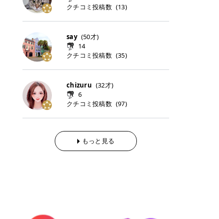
らの「のりかえ」や「お友だち紹
｜甘く可愛いモーヴピンク 鮮やかな
近、乾燥していた唇がプルンと見え
クチコミ投稿数
ナーパッドをご紹介します。 毎日使
タイミングで利用することが多いQ
(
13
)
脱毛の「熱破壊式」と「蓄熱式」と
介」も！ 6. 予約から脱毛施術まで
青みを感じるラズベリーピンク。 フ
てうれちい！ > > 引用元:コスメビ
いやすいトナーパッドから、スペシ
oo10 ・口コミを見ながら購入する
は？ 医療脱毛のレーザー機器には、
のステップ ・無料カウンセリングの
ェミニンな雰囲気を演出できる可愛
アイテム詳細を見るQoo10でのご購
ャルケアにぴったりなトナーパッド
＠cosme ・韓国コスメをチェック
大きく分けて「熱破壊式」と「蓄熱
予約方法 ・カウンセリング当日の持
らしいカラーです。 透明感を引き立
入はこちら 2026年上半期 総合2位
まで厳選しました。 1. MEDICUBE
する際によく見るOLIVE YOUNG GL
式」の2種類があり、それぞれ得意
say
(
50
才)
ち物 ・医師の問診とプラン提案 ・
てながら、甘さのある印象に。 韓国
柳屋（ヤナギヤ）「柳屋 あんず
PDRNピンクコラーゲンゲルトナー
OBAL など、すでに使い慣れている
な毛質が違います。 * 熱破壊式 高
施術当日の流れと次回予約の取り方
14
メイクやピンクメイクとも相性抜群
油」 👑「柳屋 あんず油」の特徴 1
パッド 「うるおいとハリ感をサポー
サイトが対象になっている場合も多
出力のレーザーをバチッ！と当て
7. 店舗一覧と美容医療メニュー ・
クチコミ投稿数
(
35
)
です。 フルーツオレ｜ピュア感あふ
00％植物由来の「柳屋 あんず油」
トし、なめらかな肌へ導く高密着ゲ
く、お買い物の内容や流れを変える
て、毛根の発毛組織に向けてレーザ
全国60院以上！エミナルクリニック
れるミルキーコーラル 白みを含んだ
フワッと香りさらっとまとまり、ツ
ルパッド」 PDRNやコラーゲン成分
必要はありません。 「どうせ買う予
ーを照射します。ワキやVIOのよう
の店舗一覧 ・脱毛だけじゃない！美
ミルキーなコーラルカラー。 やさし
ヤのある美しい髪に導きます。 ヘア
を配合し、乾燥やハリ不足が気にな
定だったコスメ」をトラミーリワー
な、太くて濃い毛にも使用が可能で
容医療メニュー 8. まとめ ｜エミナ
くふんわり発色し、粘膜リップのよ
だけでなく、ボディケア・ネイルケ
chizuru
(
32
才)
る肌をしっとり整えるゲルタイプの
ドを経由するだけで、ポイントも一
す！その分、輪ゴムで弾かれたよう
ルクリニックの魅力とは？選ばれる
うな仕上がりになります。 柔らかく
アなど幅広く保湿ケア。 実際に使用
6
トナーパッド。密着力が高く、スキ
緒に受け取れる、そんな手軽さがあ
な強い痛みを感じやすい傾向があり
3つの特徴 ※1 開業2019年3月20日
可愛らしい印象になり、毎日使いた
した方のクチコミ > 5 > 1本あると
クチコミ投稿数
ンケアの土台ケアとして取り入れや
ります✨ またトラミーリワードに
(
97
)
ます。 * 蓄熱式 低出力のレーザー
～2026年6月30日時点(医療脱毛、
くなるナチュラルカラー。 スクール
便利なオイル😊 > 柳屋 あんず油 >
すいアイテムです。 アイテム詳細を
は、以下のような特徴があります！
を連続で当てて、毛の成長をコント
ハイフ、ダーマペン、美容点滴、医
メイクやオフィスメイクにもおすす
> ──────────── > > 100%植
見るQoo10での購入はこちら 2. BIO
・1ポイント＝1円でわかりやすい
ロールする部分（バルジ領域）にじ
療ダイエットなど) 「早く綺麗にな
めです。 40TH ストロベリーボンボ
物由来のオイル > > 白髪染めで傷ん
DANCE コラーゲンゲルトナーパッ
・選べるe-GIFT・Amazonギフト
わじわ熱を伝える方式です。急激な
りたいけど、痛いのはイヤだし、通
ン｜上品なピンクベージュ 黄みを抑
でいてパサついているので > オイル
ド 「うるおいを与えながら肌をやわ
券・ドットマネーなどに交換できる
熱さを感じにくく、痛みや肌への負
もっと見る
う時間もない…」医療脱毛にそんな
えたクリーミーなピンクベージュ。
は必需品です > > 少しとろみがある
らかく整える保湿ケアパッド」 ゲル
・トラミー会員なら無料で利用でき
担を抑えやすいのが嬉しいポイン
ハードルを感じていませんか？エミ
ほんのり青みを感じる絶妙なカラー
ものの、さらっと軽めのオイル > >
素材ならではの高密着設計で、肌に
る ・ポイ活初心者でも始めやすい
ト。顔や背中などの産毛や細い毛に
ナルクリニックは、そんな私たちの
で、自然な血色感を演出します。 肌
ベタつかなくて髪につけるとサラサ
うるおいを与えながらやさしく整え
編集部が厳選！トラミーリワードお
向いています。 最近は、この両方を
ワガママを叶えてくれるクリニック
になじみながらも、唇をふんわり明
ラでツヤが出ます✨ > > ドライヤー
る保湿特化型トナーパッド。乾燥し
すすめ3選 QOO10 Qoo10（キュー
使い分けられる優秀な脱毛機を導入
なんです！多くの女性から選ばれて
るく見せてくれるカラー。 オフィス
前とドライヤー後に使っていますが
やすい肌をふっくらとした印象に導
テン）は、話題の韓国コスメや最新
しているクリニックも増えているの
いる3つの魅力をご紹介します。 最
メイクやナチュラルメイクにもぴっ
> 髪がペタッとならなくて気に入っ
きます。 アイテム詳細を見るQoo1
のトレンドスキンケアがいち早く、
で、自分の毛質に合わせてお任せで
短6か月からの脱毛プランが選べ
たりです。 アイテム詳細を見るQoo
てます😊 > > ワンタッチキャップな
0での購入はこちら 3. SKIN1004 セ
驚きの価格で手に入る大人気の通販
きることが多いですよ。 ｜東京でお
る！ 「せっかく脱毛を始めたのに、
10でのご購入はこちら イエベ・ブ
ので開けやすく > 1滴ずつ出るので
ンテラ クイックカーミングパッド
サイトです！ 特に年4回開催される
すすめの医療脱毛クリニック4選 こ
次の予約が数ヶ月先…」なんてガッ
ルベ別おすすめカラー むちぷるティ
量を調節しやすく使いやすいです >
「ゆらぎやすい肌をすこやかに整え
ビッグセール「メガ割」では、20%