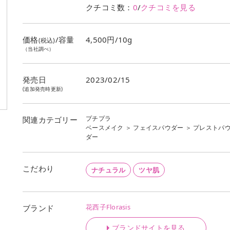
クチコミ数：
0
/
クチコミを見る
価格
/容量
4,500円/10g
(税込)
（当社調べ）
発売日
2023/02/15
(追加発売時更新)
プチプラ
関連カテゴリー
ベースメイク
＞
フェイスパウダー
＞
プレストパ
ダー
こだわり
ナチュラル
ツヤ肌
花西子Florasis
ブランド
ブランドサイトを見る