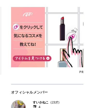
込)/5回 144,800円(税込)/5回 毛質に
Qoo10でのご購入はこちら CANMA
に触れた瞬間、ぷるんとしたジェリ
どに数分のせることで、集中保湿ケ
にぴったり。 Qoo10も、オリヤン
いでしょうか。 ズバリ、効果を実感
合わせて脱毛機を選択可能！有効期
KE むちぷるティント全色一覧 モモ
ーグロスが広がり、ふっくらボリュ
アとしても活用できます。 トナーパ
も、＠cosmeも、いつものコスメ購
するまでの期間や必要な施術回数が
限も5年と長くマイペースに通いや
｜血色感じるヌーディーピンク 桃の
ーム感のある仕上がりに✨ まるでリ
ッドの選び方 トナーパッドは、配合
入を“ちょっとお得”に変えられるの
大きな違いとして挙げられます！ 医
すい ラシャ メディオスターNeXT P
ような血色感を演出するヌーディー
フティングしたような、新しいリッ
成分やパッドの素材によって特徴が
が、トラミーリワードです✨ 今回
療脱毛は、医療機関（クリニックや
RO ジェントルYAGプロ 公式サイト
ピンク。 黄みと青みのバランスが良
プティンググロス💄 実際に使用した
異なります。 自分の肌悩みや理想の
は、トラミーリワードの特徴や活用
皮膚科など）だけで扱える高出力の
> ※医療脱毛は自由診療です。治療
く、自然になじむコーラル系カラー
方のクチコミ > 5 > プルプル > 唇に
仕上がりに合わせて選ぶことで、毎
方法、美容好きさんにおすすめな理
レーザーを使って、発毛組織にアプ
には赤み、痒み、火傷、毛嚢炎、一
です。 自然な血色感をプラスしてく
塗るPDRNグロス > > AMUSE ジェ
日のスキンケアに取り入れやすくな
由を詳しくご紹介します！ トラミー
ローチする施術といわれています。
時的な硬毛化などのリスクが伴いま
れるので、ナチュラルメイクとの相
ルフィットグロス > > ぷっくりツヤ
ります。 肌悩みに合わせて選ぶ パ
リワードとは？ 「トラミーリワー
そのため、少ない回数で永久脱毛
す。 目次▼ 1. エミナルクリニック
性抜群。 可愛らしく、多幸感のある
ツヤだけどベタっとした感じはなく
ッドの素材で選ぶ トナーパッドの使
ド」は、東証グロース上場企業であ
（※）を目指すことができます。
の魅力とは？選ばれる3つの特徴 ・
印象に仕上がります。 ワインベリー
て使いやすいですね。プランピング
い方 洗顔後すぐの清潔な肌に使用し
る株式会社アイズが運営する、安
（※永久脱毛とは一生毛が1本も生
最短6か月からの脱毛プランが選べ
｜気品をまとうローズレッド 深みの
効果で少しスーッとします。ここは
ます。 STEP1 エンボス面（凹凸
心・安全なポイントサイト機能で
えてこないという意味ではなく、ア
る！ ・全国60院以上＆21時まで営
ある青みレッド。 大人っぽく華やか
好き嫌いがあるかもしれませんが慣
面）で顔全体をやさしく拭き取りま
す。 トラミーリワードは、トラミー
メリカの基準に基づき「長期間にわ
業！ ・痛みに配慮した医療脱毛器の
な印象を与えるベリーカラーです。
れますね。 > > 分かりにくいけど、
す。 特に小鼻・あご・額など皮脂や
会員向けのポイントサービスです。
たって毛量が明らかに減少している
導入と肌トラブル対応 2. エミナル
ひと塗りで顔全体が華やかになり、
チップは片面がツルツル、片面がモ
古い角質が気になる部分は丁寧にな
対象ショップやサービスを利用する
状態が維持されること」を指しま
クリニックの口コミ・評判 3. エミ
リップを主役にしたメイクが完成。
ケモケになってます。 > > 桜グロス
じませましょう。 STEP2 パッドを
ことでポイントを獲得でき、貯まっ
す。） 一方のエステ脱毛は、出力が
ナルクリニックの全身脱毛料金プラ
クールで上品な雰囲気を演出できま
【日本限定色】：上品なピンクベー
裏返し、フラット面で顔全体をやさ
たポイントはAmazonギフト券やド
優しい機器を使うため痛みが少ない
ン ・全身脱毛の基本コースと料金
す。 フィグピューレ｜色っぽさと上
ジュ > > すももパールグロス【日本
PR
しく押さえながら化粧水をなじませ
ットマネーなどに交換できます。 普
のがメリットですが、毛根を破壊す
・追加費用がかからないシステム ・
品さを叶える赤みローズ 赤みとくす
限定色】：微細なラメがきらめく血
ます。 STEP3 その後は美容液・乳
段のネットショッピングを活用しな
ることはできないので一時的な減毛
支払い方法｜決済方法と医療ローン
みをほどよく含んだローズカラー。
色がよく見えるピンク。 > > どちら
液・クリームなど、普段どおりのス
がらポイントを貯められるため、ポ
にとどまります。結果的に、何度も
の活用も！ 4. エミナルクリニック
ニュートラルな発色で、肌色を選び
も上品で使いやすい色ですね。すも
キンケアを行います。 乾燥が気にな
イ活初心者でも始めやすいのが魅力
通う必要が出てくることが多くなり
の熱破壊式の脱毛機 5. エミナルク
にくい万能カラーです。 派手すぎず
もパールグロスの方がラメが入って
る部分には2〜5分程度のせて部分用
です✨ トラミーリワードの特徴 普
ます。 なお、医療脱毛は保険がきか
リニックのお得な割引・キャンペー
オフィシャルメンバー
落ち着いた印象に仕上がり、オン・
いるので華やかそうに見えるけど、
パックとして使用するのもおすすめ
段よく使っているコスメ通販サイト
ない自由診療なので、クリニックに
ン制度 ・学生プラン｜学生証の提示
オフ問わず使いやすいカラー。 きれ
付けてみると落ち着いた色ですね。
です。 おすすめトナーパッド7選 こ
を、トラミーリワード経由にするだ
よって料金設定が自由に決められて
で割引 ・ペア限定プラン｜家族や友
いめメイクにもカジュアルメイクに
> > スキンケア成分が配合されてい
すいかねこ
(
23
才)
こからは、保湿ケアや肌荒れケア、
けでポイントが貯まるのが大きな魅
います。だからこそ、しっかり比較
人と一緒にスタートできる ・他社か
もマッチします。 ラズベリーケーキ
て保湿もしっかりしてくれます。最
4
毛穴ケアなど目的別におすすめのト
力です✨ 例えば、、、 ・メガ割の
して選ぶことが大切なのです。 医療