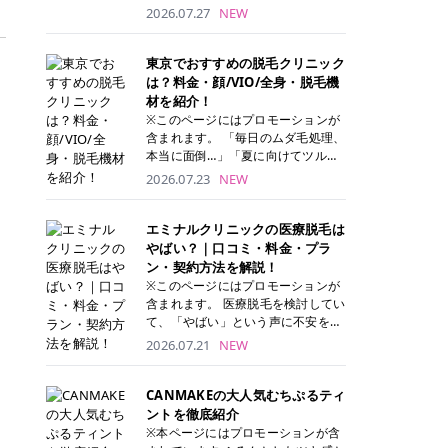
ナーパッド」は、化粧水や美容液を
2026.07.27
NEW
たっぷり含ませた丸型のコットンパ
ッド状のスキンケアアイテムです。
トナーパッドは洗顔後に肌をやさし
東京でおすすめの脱毛クリニック
く拭き取ることで、古い角質や余分
は？料金・顔/VIO/全身・脱毛機
な皮脂汚れをオフしながら、うるお
材を紹介！
いを与えられるのが特徴✨ さらに、
※このページにはプロモーションが
気になる部分には数分のせて部分用
含まれます。 「毎日のムダ毛処理、
パックとしても使用できるため、1
本当に面倒…」「夏に向けてツルツ
枚で「拭き取り」と「保湿ケア」の
ル肌になりたい！」 そう思って東京
2026.07.23
NEW
両方を叶えられます。 韓国コスメブ
で医療脱毛を探し始めても、クリニ
ランドを中心に人気を集めていまし
ックがたくさんありすぎてどこを選
たが、現在では日本でも定番のスキ
べばいいの？と迷ってしまいますよ
エミナルクリニックの医療脱毛は
ンケアアイテムとして幅広い世代に
ね。 この記事では、医療脱毛の基本
やばい？｜口コミ・料金・プラ
愛用されています。 トナーパッドの
から、東京で特に通いやすいフレイ
ン・契約方法を解説！
特徴 トナーパッドと拭き取り化粧水
アクリニック・レジーナクリニッ
※このページにはプロモーションが
の違い 「トナーパッド」と「拭き取
ク・エミナルクリニック・リゼクリ
含まれます。 医療脱毛を検討してい
り化粧水」はどちらも洗顔後に使用
ニックの4院について、分かりやす
て、「やばい」という声に不安を抱
するスキンケアアイテムですが、使
く解説します。 自分にぴったりのク
える方も多いのではないでしょう
2026.07.21
NEW
い方や特徴に違いがあります。 トナ
リニックを見つけて、面倒な自己処
か。 この記事では、エミナルクリニ
ーパッドは、化粧水があらかじめパ
理から卒業しちゃいましょう♪ クリ
ックの全身脱毛プランの詳しい料金
ッドに含まれているため、コットン
ニック 全身＋VIO 全身＋VIO＋顔 特
体系をはじめ、学生や友人同士でお
CANMAKEの大人気むちぷるティ
を用意する手間がなく、忙しい朝で
徴 脱毛器 詳細 フレイアクリニック
得になる割引キャンペーン、無料カ
ントを徹底紹介
もサッと使えるのが魅力です。 ま
52,800円(税込)/5回 94,600円(税
ウンセリングから施術までの具体的
※本ページにはプロモーションが含
た、保湿成分を豊富に配合した商品
込)/5回 肌への負担に配慮しなが
なステップを分かりやすく解説しま