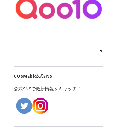
こからは、東京で人気のフレイアク
カリしたくありませんよね。エミナ
ント おすすめパーソナルカラー 02
> あんずのほのかに甘い香りがしま
るカーミングケアパッド」 ツボクサ
OFFクーポンなどを使って、SNSで
リニック・レジーナクリニック・エ
ルクリニックなら、最短1ヶ月ペー
モモ イエベ春・ブルベ夏 03 ワイン
すが > 強くないのでいつでも使える
エキス（保湿成分）配合で、肌荒れ
バズっている美容液やパック、限定
ミナルクリニック・リゼクリニック
スで通えるため、最短6ヶ月の全身
ベリー ブルベ冬 05 フィグピューレ
印象です > > 1本持っていると髪だ
や赤みが気になる肌をやさしく整え
の豪華キットをどこよりもお得にゲ
の4院について、おすすめのポイン
脱毛プランを選ぶことができます！
ブルベ夏・イエベ春 06 ラズベリー
けではなくボディやネイルケアにも
る低刺激設計のトナーパッドです。
ットできます✨ 豊富でリアルな口コ
トを詳しくご紹介します！ フレイア
（※予約状況や脱毛効果の個人差に
ケーキ ブルベ夏・ブルベ冬 07 フル
使えるのも◎ > > 引用元:コスメビ
アイテム詳細を見るQoo10での購入
ミや、ブランド公式ショップの出店
クリニック：選べるプランと女子に
よっては、6ヵ月で完了しない場合
ーツオレ イエベ春 40th ストロベリ
アイテム詳細を見るAmazonでのご
はこちら 4. SKINFOOD キャロット
も充実しているため、新作チェック
優しい手厚いサポート♡ ※満足度9
もあります）。 さらに、連続照射が
ーボンボン ブルベ夏 アイテム詳細
購入はこちら 2026年上半期 総合3
カロテン カーミングウォーターパッ
からリピート買いまで、美容マニア
6% 集計機関・アンケート内容：社
できる医療脱毛器を使っているた
を見るQoo10でのご購入はこちら
位 MAJOLICA MAJORCA（マジョリ
ド 「ゆらぎがちな肌をやさしく整え
の「欲しい」がすべて詰まったお買
内・施術済みフレイア顧客向けのア
め、全身の施術でも1回約60分で終
迷ったらこのカラーがおすすめ！ ナ
カ マジョルカ）「シャドーカスタマ
る植物由来カーミングケア」 βカロ
い物天国です。 Qoo10はこちら @C
ンケート 対象期間：2024/12/11～2
わります。 全国60院以上＆21時ま
PR
チュラルメイクなら「02 モモ」 自
イズ」 👑「シャドーカスタマイズ」
テンを含むにんじん由来成分で、乾
OSME アットコスメ（@cosme）
025/5/15 アンケート数:12606 フレ
で営業！ お仕事や学校の帰りにサク
然な血色感を演出できる万能カラ
の特徴 まばゆく発色フォルム整形シ
燥や外的刺激で不安定になりやすい
は、日本の美容マニアなら誰もが一
イアクリニックは、都内に新宿や渋
ッと寄りたい！という方にもエミナ
ー。 オフィスメイクなら「40th ス
ャドウ✨ 吸いこまれそうな奥行きの
肌をやさしく整えます。軽やかな使
度はお世話になる日本最大級の化粧
谷、銀座など7院があり、どこも駅
ルは強い味方。北海道から沖縄まで
トロベリーボンボン」 上品で落ち着
ある目もとをかなえる、フォルム整
用感も特長です。 アイテム詳細を見
品クチコミサイトです✨ 一番の魅力
から近くてアクセス抜群。平日は夜
全国に60院以上を展開しており、ど
いた印象に仕上がります。 毎日使い
形パウダーシャドウ。ひと塗りでま
るQoo10での購入はこちら 5. ANU
は、2,000万件を超える圧倒的なボ
COSMEbi公式SNS
21時まで開いているので、お仕事や
こも駅チカの好立地なんです。しか
やすい万能カラーなら「05 フィグ
ばゆく発色し、光の効果で目もとが
A 8ヒアルロン酸カテキンカーミン
リュームのリアルなクチコミ検索機
学校帰りにも通いやすいクリニック
も夜21時まで開いているので、忙し
ピューレ」 シーンを選ばず使える人
立体的に生まれ変わります。 実際に
グパッド 「うるおいを与えながら肌
能にあります。 自分の年齢や肌質
です。 ♡クイックプラン 時間をか
い毎日でも無理なく予定に組み込め
公式SNSで最新情報をキャッチ！
気カラーです。 韓国メイク・透明感
使用した方のクチコミ > 5 > 鮮やか
のキメを整えるバランスケアパッ
（乾燥肌・敏感肌など）、あるいは
けてしっかり脱毛。割引制度や保証
ます（※店舗によって診察時間は異
重視なら「06 ラズベリーケーキ」
発色✨ 吸い込まれそうな奥行きのあ
ド」 カテキン*1配合の極薄パッド
「毛穴」「美白」といった肌の悩み
サービスは充実！ 全身＋VIO 52,80
なります）。 そして嬉しいのが、施
青みピンクが透明感を引き立てま
る目もとを作れるアイシャドウ♡ >
で、肌にうるおいを与えながらキメ
に合わせてクチコミを絞り込めるた
0円(税込) 5回コース 所要時間が60
術室がカーテン仕切りではなくドア
す。 イエベ春なら「07 フルーツオ
パウダータイプなのに粉っぽさがな
を整え、すこやかな肌状態へ導くデ
め、自分に本当に合うコスメを失敗
分で完了 全身＋VIO＋顔 94,600円
付きの完全個室になっていること！
レ」 やわらかく可愛らしい印象に仕
くぴたっと密着♡発色が良くて煌め
イリーケアアイテムです。 *1 チャ
せずに見つけられる美容の羅針盤と
(税込) 5回コース 36箇所の脱毛が可
女性専用のプライベート空間なの
上がります。 よくある質問💡 色持
くパールが美しい✨ > 単色でも綺麗
カテキン（整肌成分） アイテム詳細
して絶大な信頼を得ています。 さら
能 ♡安心プラン １回、５回コー
で、周りの目を気にせずリラックス
ちはいい？ むちぷるティントはティ
にグラデーションを作れて簡単に立
を見るQoo10での購入はこちら 6.
に、年に数回発表される「ベストコ
ス、８回コースがあり、コース終了
して施術を受けられます。 痛みに配
ント処方のため、塗布後は色が定着
体感を出せます✨ > > カラーの名前
MEDIHEAL PDRNリフティングパッ
スメアワード（ベスコス）」は、日
後の追加照射の料金も設定していま
慮した医療脱毛器の導入と肌トラブ
しやすく、飲み物を飲んだあとでも
がまた可愛い💕 > PK321 ひとひら
ド 「ハリ感を意識したケアで肌をな
本の美容トレンドを大きく左右する