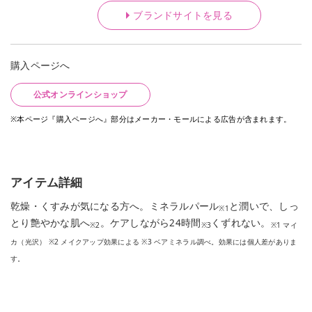
ブランドサイトを見る
購入ページへ
公式オンラインショップ
※本ページ『購入ページへ』部分はメーカー・モールによる広告が含まれます。
アイテム詳細
乾燥・くすみが気になる方へ。ミネラルパール
と潤いで、しっ
※1
とり艶やかな肌へ
。ケアしながら24時間
くずれない。
※2
※3
※1 マイ
カ（光沢） ※2 メイクアップ効果による ※3 ベアミネラル調べ。効果には個人差がありま
す。