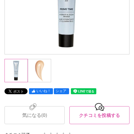
いいね！
シェア
LINEで送る
気になる(
0
)
クチコミを投稿する