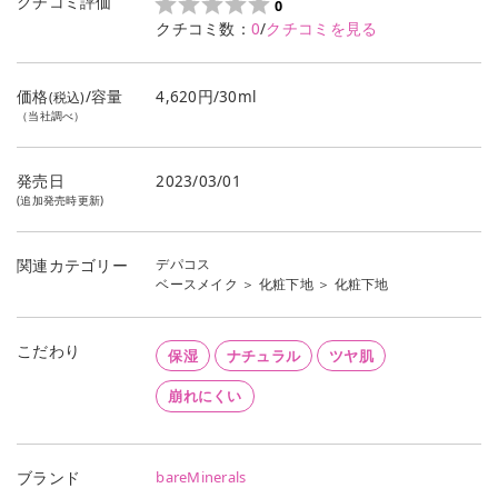
クチコミ評価
0
クチコミ数：
0
/
クチコミを見る
価格
/容量
4,620円/30ml
(税込)
（当社調べ）
発売日
2023/03/01
(追加発売時更新)
デパコス
関連カテゴリー
ベースメイク
＞
化粧下地
＞
化粧下地
こだわり
保湿
ナチュラル
ツヤ肌
崩れにくい
bareMinerals
ブランド