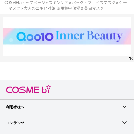
COSMEbiトップページ
»
スキンケア
»
パック・フェイスマスク
»
シー
トマスク
»
大人のニキビ対策 薬用集中保湿＆美白マスク
PR
利用者様へ
メンバーログイン
コンテンツ