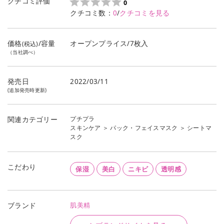
クチコミ評価
0
クチコミ数：
0
/
クチコミを見る
価格
/容量
オープンプライス/7枚入
(税込)
（当社調べ）
発売日
2022/03/11
(追加発売時更新)
プチプラ
関連カテゴリー
スキンケア
＞
パック・フェイスマスク
＞
シートマ
スク
こだわり
保湿
美白
ニキビ
透明感
肌美精
ブランド