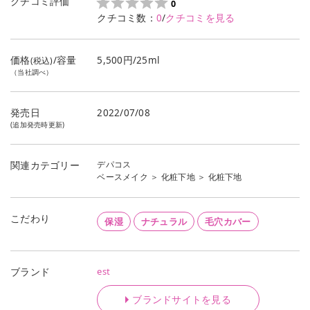
クチコミ評価
0
クチコミ数：
0
/
クチコミを見る
価格
/容量
5,500円/25ml
(税込)
（当社調べ）
発売日
2022/07/08
(追加発売時更新)
デパコス
関連カテゴリー
ベースメイク
＞
化粧下地
＞
化粧下地
こだわり
保湿
ナチュラル
毛穴カバー
est
ブランド
ブランドサイトを見る