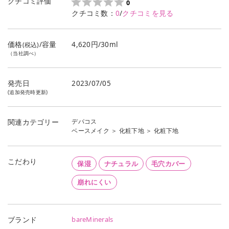
クチコミ評価
0
クチコミ数：
0
/
クチコミを見る
価格
/容量
4,620円/30ml
(税込)
（当社調べ）
発売日
2023/07/05
(追加発売時更新)
デパコス
関連カテゴリー
ベースメイク
＞
化粧下地
＞
化粧下地
こだわり
保湿
ナチュラル
毛穴カバー
崩れにくい
bareMinerals
ブランド