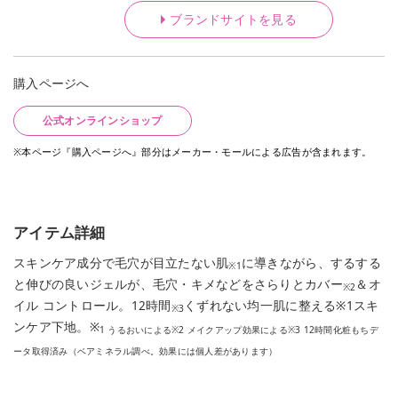
ブランドサイトを見る
購入ページへ
公式オンラインショップ
※本ページ『購入ページへ』部分はメーカー・モールによる広告が含まれます。
アイテム詳細
スキンケア成分で毛穴が目立たない肌
に導きながら、するする
※1
と伸びの良いジェルが、毛穴・キメなどをさらりとカバー
＆オ
※2
イル コントロール。12時間
くずれない均一肌に整える※1スキ
※3
ンケア下地。※
1 うるおいによる※2 メイクアップ効果による※3 12時間化粧もちデ
ータ取得済み（ベアミネラル調べ。効果には個人差があります）