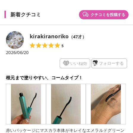
新着クチコミ
クチコミを投稿する
kirakiranoriko
（
47
才）
5
2026/06/20
いいね(
0
)
フォローする
根元まで塗りやすい、コームタイプ！
赤いパッケージにマスカラ本体がキレイなエメラルドグリーン