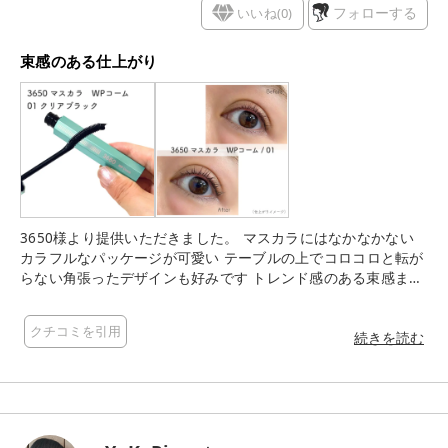
いいね(
0
)
フォローする
束感のある仕上がり
3650様より提供いただきました。 マスカラにはなかなかない
カラフルなパッケージが可愛い テーブルの上でコロコロと転が
らない角張ったデザインも好みです トレンド感のある束感まつ
毛が作れるマスカラ クリアブラックとクリアブラウンの2色展
開 クリアブラックは少し透け感があってキツくなりすぎない印
クチコミを引用
象 やや粘度のあるマスカラ液で束が作りやすい キャッチアップ
続きを読む
美束コームブラシで束感がキレイに仕上がる カールキープタイ
プでウォータープルーフ 存在感のある束感まつ毛も上向きキー
プ！