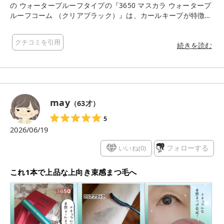
の ウォータープルーフタイプの『3650 マスカラ ウォータープ
ルーフコーム （クリアブラック）』は、カールキープが特徴的
な、とてもにじみに強い 耐久カールマスカラだそうです。 毛先
シャープに仕上がるコームタイプで、ひと塗りで放射状の美束
クチコミを引用
感に仕上がるそうです。 色は、透明感あるクリアブラックで
続きを読む
す。 まつげの根元からカールアップして長時間キープするウォ
ータープルーフタイプで、 カーラーを併用すると、上向きカー
ルがさらに持続するそうです。 キャッチアップ美束コームブラ
シは、日本人の目に合わせて生まれたコンパクト設計の独自ブ
ラシで、 細く短いまつげもしっかり持ち上げ、キレイな束感に
may
（
63
才）
仕上がるそうです。 私のまつ毛は、少ない上に短いので、マス
カラを使って、いかに目ヂカラをアップさせるか、日々悩んで
5
います。 カーラーを使ってまつ毛をグッと上向きに上げたいと
2026/06/19
ころですが、 少ないまつ毛が抜けてしまわないように、やさし
くカーラーを使用するように心がけています。 また、少ないま
いいね(
0
)
フォローする
つ毛にたっぷりマスカラを塗ると、ダマになって、キレイな仕
上がりとは程遠い失敗もあります。 コームタイプのブラシは、
これ1本で上品な上向き束感まつ毛へ
絶妙にカーブしているので、 ブラシの向きを変えながら塗って
いくと、短いまつ毛や根元までしっかりと塗ることができま
す。 早く乾くので、まつ毛以外の場所についてしまう心配がな
く、便利だと感じました。 このマスカラ1本で塗っていくと、
徐々にボリュームや長さを出していくことができて、ナチュラ