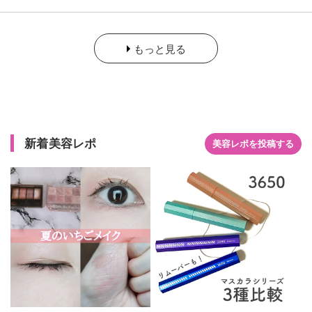
毛でしっかりカールキープ力があって滲みにくいし夕方までパ
ンダ目にもなりにくい。 こちらはウォータープルーフなのでポ
イントメイクリムーバーが必須｡ 絶対アイメイク崩したくない
もっと見る
という時にもおすすめ！ #PR #3650マスカラ
新着美容レポ
美容レポを投稿する