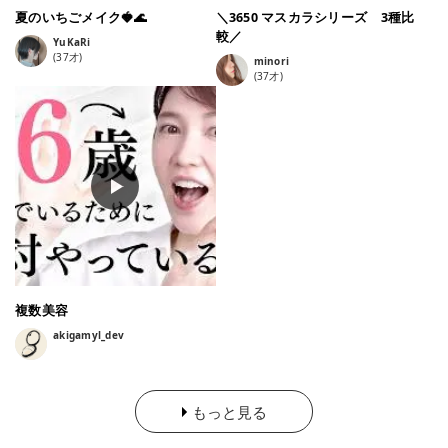
夏のいちごメイク🍓🌊
＼3650 マスカラシリーズ 3種比
較／
YuKaRi
(
37
才)
minori
(
37
才)
複数美容
akigamyl_dev
もっと見る