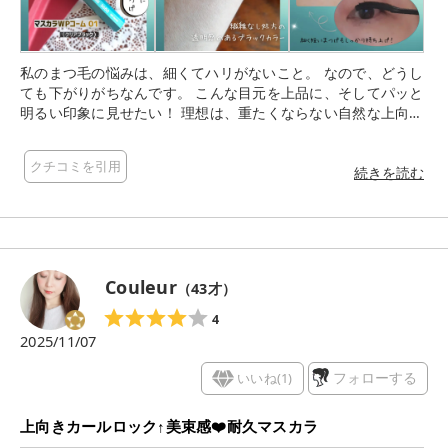
ルな仕上がりになります。 なかなか上を向きにくい私のまつ毛
も、くるんと上向きまつ毛になります。 さらに、ナチュラルな
束感が出るので、まつ毛の根元が濃く見えます。 たっぷり塗っ
ても、ダマにはならないので、仕上がりがとてもキレイです。
私のまつ毛の悩みは、細くてハリがないこと。 なので、どうし
しっかりアイメイクをしたいなら、先に下地を塗ってから使用
ても下がりがちなんです。 こんな目元を上品に、そしてパッと
すると、一気にボリュームや長さを出して、 下地では届かなか
明るい印象に見せたい！ 理想は、重たくならない自然な上向き
ったまつ毛や根元には、このマスカラのコームで丁寧に塗るこ
感とツヤのあるまつ毛です。 今回使ったマスカラは、そんな理
とで、さらに印象的な目元に仕上がります。 また、下地として
想の目元をテクニックレスで叶えてそうなんですよ。 ★3650
も使いやすくて、上から重ねたマスカラがキレイに塗れて、ボ
クチコミを引用
マスカラWPコーム 01（クリアブラック） 大人にこそ試してほ
続きを読む
リュームや長さが出ます。 下地として、しっかり上向きまつ毛
しいこだわりが詰まった優秀アイテムですよ。 ファイバー（繊
を作ってから、重ね塗りするのも、私の好きな使い方です。 ク
維）が入っていないため、 液がなめらかにまつ毛に密着するよ
リアブラックというお色は、手に取ると、透けるような黒色
うな使用感。 ダマになりにくく、自まつげが自然に伸びたかの
で、真っ黒ではありませんが、 まつ毛に塗ってみると、自然な
ような、 ツヤのある美しい仕上がりが気に入っています。 そし
仕上がりになって、まつ毛を長く濃く見せてくれて、すごくい
て、カラーは「クリアブラック」 真っ黒すぎない、透け感のあ
いお色だと思いました。 たっぷり塗っても、夕方に崩れてきた
Couleur
（
43
才）
る絶妙なブラックカラーです。 目元が暗く沈んで見えず、 上品
り、まつ毛が下がってくることもなかったので、夏のレジャー
な抜け感とみずみずしい透明感をプラスしてくれますよ。 細く
4
でも活躍しそうです。 夜、オフする時は、ポイント用メイク落
短い隙間のまつ毛もしっかり捉える、 クシ状のコームブラシが
2025/11/07
としを使って、丁寧に落とすようにしています。 きちんとオフ
採用されています。 まつ毛を根元からすっととかし上げるだけ
した後は、美容液を塗って、まつ育を心がけて、次の日のアイ
で、 今っぽい綺麗な「束感まつ毛」が簡単につくれましたよ。
いいね(
1
)
フォローする
メイクにつながる努力をしています。
水や汗、皮脂、こすれに強いウォータープルーフ＆スマッジプ
ルーフ処方らしく、 日中のにじみを防ぎながら、落とすときは
上向きカールロック↑美束感❤️耐久マスカラ
スムーズにオフできる扱いやすさも魅力です。 私自身、細くて