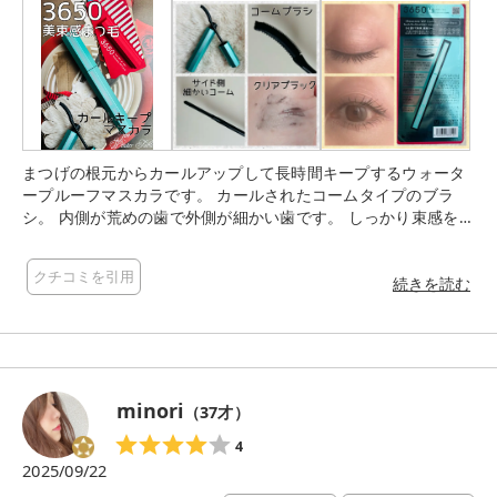
コシのないまつ毛なので、 塗ると重みですぐに下がってしまう
のではと心配していました。 ですが、このコームで根元から引
き上げるように塗ると、 思ったよりもずっと簡単に綺麗な束感
が出て驚きました！ 液が軽やかで、上向きの仕上がりが心地よ
く続いてくれます。 がんばって作り込んだ印象にならず、 自然
な目力を添えてくれるので、最近のアイメイクはこればかり。
細いまつ毛や下がりやすい目元にお悩みの方、 上品な束感メイ
クを楽しみたい方は、ぜひチェックしてみてくださいね。
まつげの根元からカールアップして長時間キープするウォータ
ープルーフマスカラです。 カールされたコームタイプのブラ
シ。 内側が荒めの歯で外側が細かい歯です。 しっかり束感を作
りたい時は内側の荒めの方だけを使い、繊細に仕上げたい時は
外側の細かい歯を使っています。 ダマにならず、上向きの美ま
クチコミを引用
つ毛を作れます♡ しっかり目力が出るのに何だか繊細さも感じ
続きを読む
る仕上がり✨ カールは本当にキープされて落ちてきません。 ウ
ォータープルーフなので涙、汗、皮脂、こすれに強くパンダ目
になりません！ 落とす時はポイントメイクリムーバーやクレン
ジングが必須です。 カラーはクリアブラウン🖤 透け感のあるブ
ラックですがつけると普通に黒に感じます。 まつげにもやさし
minori
（
37
才）
い美容液成分配合♡ 抗菌ボトルです✨
4
2025/09/22