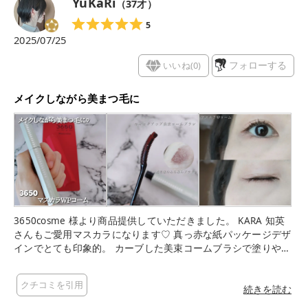
YuKaRi
（
37
才）
5
2025/07/25
いいね(
0
)
フォローする
メイクしながら美まつ毛に
3650cosme 様より商品提供していただきました。 KARA 知英
さんもご愛用マスカラになります♡ 真っ赤な紙パッケージデザ
インでとても印象的。 カーブした美束コームブラシで塗りやす
そう｡ 今回のカラーは02 クリアブラウン 透明感のある赤みブラ
ウンっぽい色味｡ キャッチアップ美束コームブラシでとても塗
クチコミを引用
りやすく下まつ毛に塗っても重たくならずテク要らずなのにロ
続きを読む
ングキレイな束感まつ毛な仕上がり 上向きな束感のある美まつ