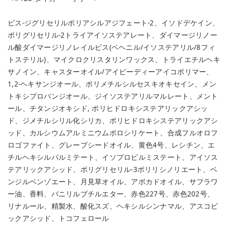
ビス-ジグリセリルポリアシルアジフェート-2、イソドデケイン、
ポリグリセリル-2トライアイソステアレート、ダイマージリノー
ル酸ダイマージリノレイルビス(ベヘニル/イソステアリル/8フィ
トステリル)、マイクロクリスタリンワックス、トライエチルヘキ
サノイン、キャスターオイル/アイピーディーアイコポリマー、
1,2-ヘキサンジオール、ポリメチルシルセスキオキセイン、メン
トキシプロパンジオール、ジイソステアリルマルレート、メント
ール、チタンジオキシド, ポリヒドロキシステアリックアシッ
ド、ジメチルシリル化シリカ、ポリヒドロキシステアリックアシ
ッド、カルシウムアルミニウムボロシリケート、合成フルオロフ
ロゴファイト、グレープシードオイル、黄色4号、レシチン、エ
チルヘキシルパルミテート、イソプロピルミステート、アイソス
テアリックアシッド、ポリグリセリル-3ポリリシノリエート、ベ
ンジルベンゾエート、月見草オイル、アボカドオイル、サフラワ
ー油、香料、バニリルブチルエター、赤色227号、赤色202号、
リナルール、精製水、酸化スズ、ヘキシルシンナマル、アスコビ
ックアシッド、トコフェロール