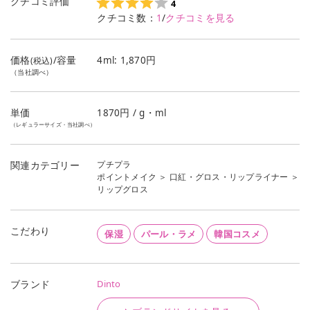
クチコミ評価
4
クチコミ数：
1
/
クチコミを見る
価格
/容量
4ml: 1,870円
(税込)
（当社調べ）
単価
1870
円 / g・ml
（レギュラーサイズ・当社調べ）
プチプラ
関連カテゴリー
ポイントメイク
＞
口紅・グロス・リップライナー
＞
リップグロス
こだわり
保湿
パール・ラメ
韓国コスメ
Dinto
ブランド