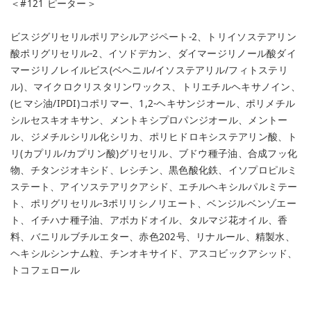
＜#121 ピーター＞
ビスジグリセリルポリアシルアジペート-2、トリイソステアリン
酸ポリグリセリル-2、イソドデカン、ダイマージリノール酸ダイ
マージリノレイルビス(ベヘニル/イソステアリル/フィトステリ
ル)、マイクロクリスタリンワックス、トリエチルヘキサノイン、
(ヒマシ油/IPDI)コポリマー、1,2-ヘキサンジオール、ポリメチル
シルセスキオキサン、メントキシプロパンジオール、メントー
ル、ジメチルシリル化シリカ、ポリヒドロキシステアリン酸、ト
リ(カプリル/カプリン酸)グリセリル、ブドウ種子油、合成フッ化
物、チタンジオキシド、レシチン、黒色酸化鉄、イソプロピルミ
ステート、アイソステアリクアシド、エチルヘキシルパルミテー
ト、ポリグリセリル-3ポリリシノリエート、ベンジルベンゾエー
ト、イチハナ種子油、アボカドオイル、タルマジ花オイル、香
料、バニリルブチルエター、赤色202号、リナルール、精製水、
ヘキシルシンナム粒、チンオキサイド、アスコビックアシッド、
トコフェロール