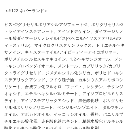
＜#122 ネバーランド＞
ビス-ジグリセリルポリアシルアジフェート-2、ポリグリセリル-2
トライアイソステアレート、アイソドデケイン、ダイマージリノ
ール酸ダイマージリノレイルビス(ベヘニル/イソステアリル/8フ
ィトステリル)、マイクロクリスタリンワックス、トリエチルヘキ
サノイン、キャスターオイル/アイピーディーアイコポリマー、
ポリメチルシルセスキオキセイン、1,2-ヘキサンジオール、メン
トキシプロパンダイオール、メントール、カプリリック/カプリ
クトライグリセリド、ジメチルシリル化シリカ、ポリヒドロキシ
ステアリックアシッド、ブドウ種子油、カルシウムアルミボロシ
リケート、合成フッ化フルオロゴファイト、レシチン、チタンジ
オキシド、エチルヘキシルパルミテート、アイソプロピルミリス
テイト、アイソステアリックアシッド、黒色酸化鉄、ポリグリセ
リル-3ポリリシノリエート、ベンジルベンゾエイト、ダルマチル
オイル、アボカドオイル、イッコッシオイル、香料、バニリルブ
チルエチル酸化器、赤色酸化鉄ホキシド、精製水酸化アルキシル
酸化アルキシル酸化アルセイド、アルキシル酸化剤