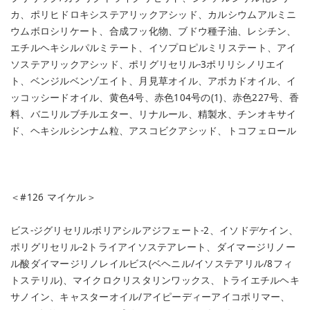
カ、ポリヒドロキシステアリックアシッド、カルシウムアルミニ
ウムボロシリケート、合成フッ化物、ブドウ種子油、レシチン、
エチルヘキシルパルミテート、イソプロピルミリステート、アイ
ソステアリックアシッド、ポリグリセリル-3ポリリシノリエイ
ト、ベンジルベンゾエイト、月見草オイル、アボカドオイル、イ
ッコッシードオイル、黄色4号、赤色104号の(1)、赤色227号、香
料、バニリルブチルエター、リナルール、精製水、チンオキサイ
ド、ヘキシルシンナム粒、アスコビクアシッド、トコフェロール
＜#126 マイケル＞
ビス-ジグリセリルポリアシルアジフェート-2、イソドデケイン、
ポリグリセリル-2トライアイソステアレート、ダイマージリノー
ル酸ダイマージリノレイルビス(ベヘニル/イソステアリル/8フィ
トステリル)、マイクロクリスタリンワックス、トライエチルヘキ
サノイン、キャスターオイル/アイピーディーアイコポリマー、