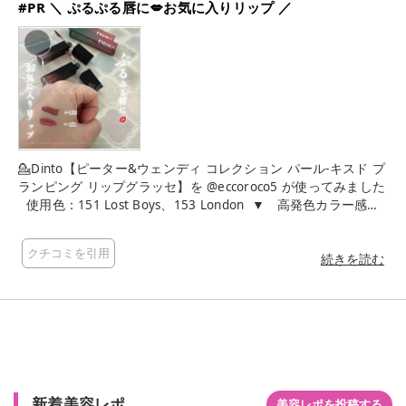
#PR ＼ ぷるぷる唇に💋お気に入りリップ ／
💁Dinto【ピーター&ウェンディ コレクション パール-キスド プ
ランピング リップグラッセ】を @eccoroco5 が使ってみました
⁡ ⁡ 使用色：151 Lost Boys、153 London ⁡ ▼ ⁡ ⁡ 高発色カラー感と
厚い光膜の唇を演出するプランピングリップグロス💄 ⁡ ツヤっ
と感がかなり可愛い❤️ ⁡ 📖J.M.バリー(J.M Barrie)の『ピーター
クチコミを引用
とウェンディ』の小説からインスピレーションを受けた5色のカ
続きを読む
ラーで構成🧚 ⁡ その中から選んだ2色 ⁡ ✔︎151 Lost Boys ちょっと
くすんだ落ち着いたピンク。 ⁡ ✔︎153 London 仕事のシーンでも
使いやすい大人っぽい上品なピンクベージュ。 ⁡ ⁡ チップにポテ
っとカラーが乗ってきて、唇にオンしやすい！ ⁡ 唇がスースー
する感じが心地よく、甘くて美味しい味がします❤️ ⁡ 高発色カラ
ーで、自分の元の唇の色をカバーしてくれるので違和感がない
😘 どちらも肌馴染みの良い色です👍 ⁡ プランピング成分はマイ
新着美容レポ
ルドで、刺激なくぷっくりツヤ唇に💋 ビリビリ痛い感じはない
美容レポを投稿する