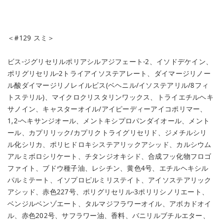
＜#129 スミ＞
ビス-ジグリセリルポリアシルアジフェート-2、イソドデケイン、
ポリグリセリル-2トライアイソステアレート、ダイマージリノー
ル酸ダイマージリノレイルビス(ベヘニル/イソステアリル/8フィ
トステリル)、マイクロクリスタリンワックス、トライエチルヘキ
サノイン、キャスターオイル/アイピーディーアイコポリマー、
1,2-ヘキサンジオール、メントキシプロパンダイオール、メント
ール、カプリリック/カプリクトライグリセリド、ジメチルシリ
ル化シリカ、ポリヒドロキシステアリックアシッド、カルシウム
アルミボロシリケート、チタンジオキシド、合成フッ化物フロゴ
ファイト、ブドウ種子油、レシチン、黄色4号、エチルヘキシル
パルミテート、イソプロピルミリステイト、アイソステアリック
アシッド、赤色227号、ポリグリセリル-3ポリリシノリエート、
ベンジルベンゾエート、タルマジフラワーオイル、アボカドオイ
ル、赤色202号、サフラワー油、香料、バニリルブチルエター、