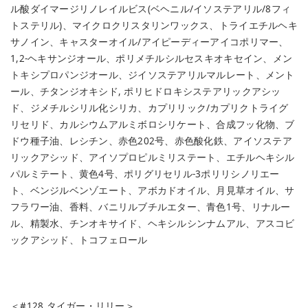
ル酸ダイマージリノレイルビス(ベヘニル/イソステアリル/8フィ
トステリル)、マイクロクリスタリンワックス、トライエチルヘキ
サノイン、キャスターオイル/アイピーディーアイコポリマー、
1,2-ヘキサンジオール、ポリメチルシルセスキオキセイン、メン
トキシプロパンジオール、ジイソステアリルマルレート、メント
ール、チタンジオキシド, ポリヒドロキシステアリックアシッ
ド、ジメチルシリル化シリカ、カプリリック/カプリクトライグ
リセリド、カルシウムアルミボロシリケート、合成フッ化物、ブ
ドウ種子油、レシチン、赤色202号、赤色酸化鉄、アイソステア
リックアシッド、アイソプロピルミリステート、エチルヘキシル
パルミテート、黄色4号、ポリグリセリル-3ポリリシノリエー
ト、ベンジルベンゾエート、アボカドオイル、月見草オイル、サ
フラワー油、香料、バニリルブチルエター、青色1号、リナルー
ル、精製水、チンオキサイド、ヘキシルシンナムアル、アスコビ
ックアシッド、トコフェロール
＜#128 タイガー・リリー＞