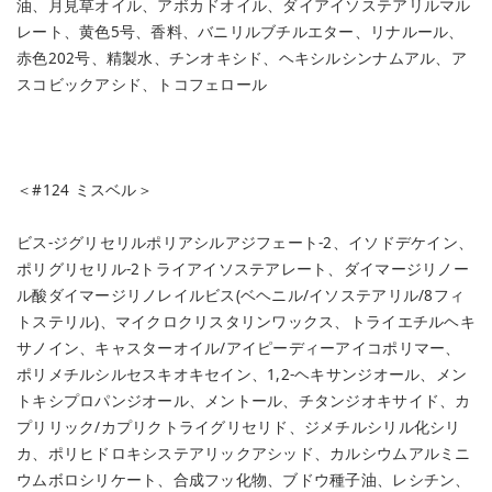
油、月見草オイル、アボカドオイル、ダイアイソステアリルマル
レート、黄色5号、香料、バニリルブチルエター、リナルール、
赤色202号、精製水、チンオキシド、ヘキシルシンナムアル、ア
スコビックアシド、トコフェロール
＜#124 ミスベル＞
ビス-ジグリセリルポリアシルアジフェート-2、イソドデケイン、
ポリグリセリル-2トライアイソステアレート、ダイマージリノー
ル酸ダイマージリノレイルビス(ベヘニル/イソステアリル/8フィ
トステリル)、マイクロクリスタリンワックス、トライエチルヘキ
サノイン、キャスターオイル/アイピーディーアイコポリマー、
ポリメチルシルセスキオキセイン、1,2-ヘキサンジオール、メン
トキシプロパンジオール、メントール、チタンジオキサイド、カ
プリリック/カプリクトライグリセリド、ジメチルシリル化シリ
カ、ポリヒドロキシステアリックアシッド、カルシウムアルミニ
ウムボロシリケート、合成フッ化物、ブドウ種子油、レシチン、