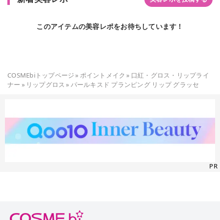
から、誰でも使いやすそう。 ⁡ ⁡ キャップの黒い部分は指紋が目
立ちにくくて、毎日使っていても快適☺️ ⁡ ⁡ 👉 Qoo10.JP🇯🇵で
このアイテムの美容レポをお待ちしています！
購入可能🛒ですよ〜🛍️✨ ￣￣￣￣￣￣￣￣￣￣￣￣￣￣￣￣￣
￣￣￣ https://m.qoo10.jp/g/1091695742 ⁡ ⁡ ⁡ ⁡ ▼ ⁡ ⁡ ⁡ 《商品詳
細》---------------------- ⁡ ⁡ ⁡ ⁡ ⁡ 《商品名》 【ピーター&ウェンディ コ
レクション】パール-キスド プランピング リップグラッセ 《使
用カラー》 151、153 《メーカー名》 ROM International 《ブ
COSMEbiトップページ
»
ポイントメイク
»
口紅・グロス・リップライ
ランド名》 Dinto(ディント) 《価格》2,000円(税込) ⁡ ⁡ ----------------
ナー
»
リップグロス
»
パールキスド プランピング リップ グラッセ
------------------- ⁡ 🗣《この投稿で紹介した情報は掲載日時点のもの
です。情報が変わっている場合もありますので、最新の情報は
𝖧𝖯等でご確認ください。また、こちらの投稿内容はあくまで個
人の感想です。》 ⁡ ⁡ ⁡ ⁡ #PR#Dinto#ディント#ディントリップエ
ナメル#プランピングリップエナメル#リップエナメル #プラン
ピング#PETER&WENDY#キューテン#qoo10#韓国コスメ#qoo1
0韓国コスメ
PR