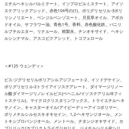
エチルヘキシルパルミテート、イソプロピルミステート、アイソ
ステアリックアシッド、赤色104号の(1)、ポリグリセリル-3ポリ
リシノリエート、ベンジルベンゾエート、月見草オイル、アボカ
ドオイル、サフラワー油、青色1号、香料、赤色酸化鉄、バニリ
ルブチルエター、リナルール、精製水、チンオキサイド、ヘキシ
ルシンナマル、アスコビクアシッド、トコフェロール
＜#125 ウェンディ＞
ビス-ジグリセリルポリアシルアジフェート-2、イソドデケイン、
ポリグリセリル-2トライアイソステアレート、ダイマージリノー
ル酸ダイマージリノレイルビス(ベヘニル/イソステアリル/8フィ
トステリル)、マイクロクリスタリンワックス、トライエチルヘキ
サノイン、キャスターオイル/アイピーディーアイコポリマー、
ポリメチルシルセスキオキセイン、1,2-ヘキサンジオール、メン
トキシプロパンジオール、メントール、チタンジオキサイド、カ
プリリック/カプリクトライグリセリド、ジメチルシリル化シリ