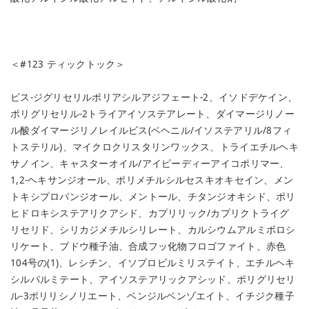
＜#123 ティックトック＞
ビス-ジグリセリルポリアシルアジフェート-2、イソドデケイン、
ポリグリセリル-2トライアイソステアレート、ダイマージリノー
ル酸ダイマージリノレイルビス(ベヘニル/イソステアリル/8フィ
トステリル)、マイクロクリスタリンワックス、トライエチルヘキ
サノイン、キャスターオイル/アイピーディーアイコポリマー、
1,2-ヘキサンジオール、ポリメチルシルセスキオキセイン、メン
トキシプロパンジオール、メントール、チタンジオキシド、ポリ
ヒドロキシステアリクアシド、カプリリック/カプリクトライグ
リセリド、シリカジメチルシリレート、カルシウムアルミボロシ
リケート、ブドウ種子油、合成フッ化物フロゴファイト、赤色
104号の(1)、レシチン、イソプロピルミリステイト、エチルヘキ
シルパルミテート、アイソステアリックアシッド、ポリグリセリ
ル-3ポリリシノリエート、ベンジルベンゾエイト、イチジク種子