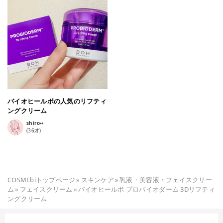
バイオヒールボの人気のリフティ
ングクリーム
shiro⑅
(
36
才)
COSMEbiトップページ
»
スキンケア
»
乳液・美容液・フェイスクリー
ム
»
フェイスクリーム
»
バイオヒールボ プロバイオダーム 3Dリフティ
ングクリーム