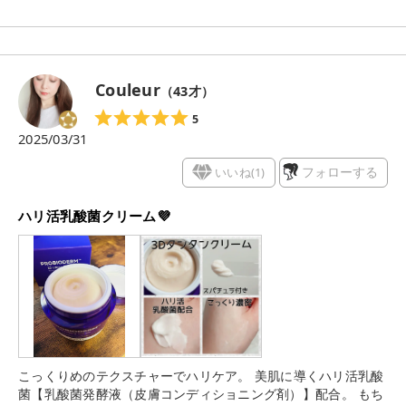
後、しっかり密着してふっくらした印象になる使い心地がやみ
つきになる? 夜はもちろん、朝は少なめにしてメイク前に使う
のも◎ 重めのテクスチャーが好き、ハリ感がほしいって人に本
当におすすめ パッケージのパープルも高級感あって好き
Couleur
（
43
才）
5
2025/03/31
いいね(
1
)
フォローする
ハリ活乳酸菌クリーム💜
こっくりめのテクスチャーでハリケア。 美肌に導くハリ活乳酸
菌【乳酸菌発酵液（皮膚コンディショニング剤）】配合。 もち