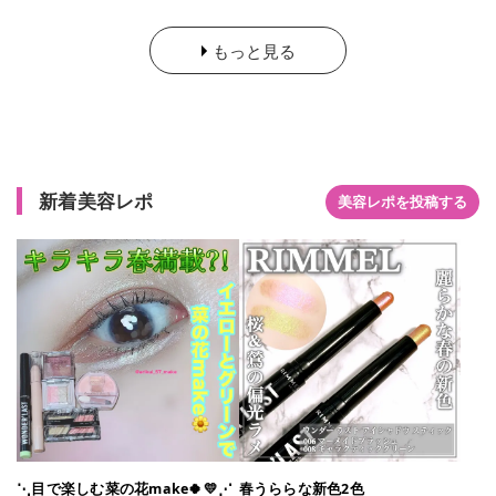
が作れるんだって🌟 ロングラスティング処方に加え、汗・水に
強いウォータープルーフ処方だから メイクしたてのキラめきが
もっと見る
長時間*1続くんだそう！ *1 リンメル調べ 私が頂いたカラーは
・001 スターシャインドリーム ・004 ソフトバブルズ ・007
ピンクフィズの３色！ 001 スターシャインドリームは 都会的
なクールブラウン 004 ソフトバブルズは 誰でも馴染む！パー
ルベージュ 007 ピンクフィズは 主役級★パールピンク この３
色を使った感想は スルスルと柔らかい塗り心地で 涙袋には004
のソフトバブルズが合うと思う👌🏻 ̖́-‬ 001のスターシャインドリ
新着美容レポ
美容レポを投稿する
ームは締め色みたいな発色だけど浮く感じのしないのがよかっ
た👏🏻 007のピンクフィズはがつんと赤かな？って思ったけど
意外と馴染むタイプの赤シャドウでよかった♡ 近々ワンダー ラ
スト アイシャドウ スティックを使ったアイメイク投稿するね！
最後までご覧頂きありがとうございました🧸‪ もしよかったら💗
よろしくお願いしますm(_ _)m また次回の投稿でお会いしまし
ょ~~~🫧🤍 ※無断転載防止のために画像にユザネが入ってます
インスタ､LIPS､Lemon8などに@arikui_57_makeと書かれた同
じ画像がありますがそれは全部あたしのです #RIMMEL #ワン
ダーラストアイシャドウスティック #リンメルロンドナー #ス
ターシャインドリーム #ソフトバブルズ #ピンクフィズ #コス
メ好き #コスメ好きさんと繋がりたい #コスメ好きな人と繋が
りたい #コスメ好きと繋がりたい #コスメ好きさんと繋がりた
⋱目で楽しむ菜の花make🍀💛⋰
春うららな新色2色