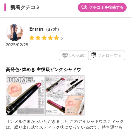
新着クチコミ
クチコミを投稿する
Eririn
（
37
才）
5
2025/02/28
いいね(
0
)
フォローする
高発色×煌めき 主役級ピンクシャドウ
リンメルさまからいただきました このアイシャドウスティック
は、繰り出し式でスティック状になっているので、持ち運びも