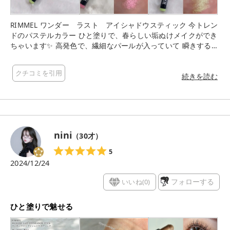
RIMMEL ワンダー ラスト アイシャドウスティック 今トレン
ドのパステルカラー ひと塗りで、春らしい垢ぬけメイクができ
ちゃいます✨ 高発色で、繊細なパールが入っていて 瞬きするた
びキラめいて 可愛いです😍 1本でベースにも涙袋にも使えます
いつものメイクに➕しても可愛いです✨ 006.マーメイドブラッ
クチコミを引用
シュ 魅惑のマーメイドピンク 008.ギャラクティックグリーン P
続きを読む
OPでキュートやライトグリーン
nini
（
30
才）
5
2024/12/24
いいね(
0
)
フォローする
ひと塗りで魅せる