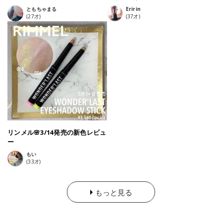
い #コスメ好きな方と繋がりたい #コスメ垢 #コスメ垢と繋が
ともちゃまる
Eririn
りたい #コスメ垢さんと繋がりたい #秋っぽ先取りメイク
(
27
才)
(
37
才)
リンメル🌸3/14発売の新色レビュ
ー
もい
(
33
才)
もっと見る