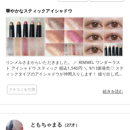
華やかなスティックアイシャドウ
リンメルさまからいただきました。 ／ RIMMEL ワンダーラス
ト アイシャドウ スティック 税込1,540円 ＼ 9/13新発売♡ ステ
ィックタイプのアイシャドウが仲間入りします！ 繰り出し式の
アイシャドウで、芯が柔らかくなめらかな塗り心地です。 まぶ
たにぴたっと密着してくれて、ヨレずに長時間キープしてくれ
クチコミを引用
ます◎ カラーは全5色。 どれもラメやパール感があり華やかな
続きを読む
印象に仕上げることができます。 ▶︎001 スターシャインドリー
ム シルバーラメを基調としたグレージュで、クールな印象の目
元に。 ▶︎003 コッパーウィンク 繊細なパール感が上品なオレン
ジゴールド。暖かみのある目元に。 ▶︎004 ソフトバブルズ ゴー
ルドパールがきらめくカラー。涙袋や女神スポットに入れると
ともちゃまる
（
27
才）
可愛い！ ▶︎005 フロスティローズ シルバーパールがきらめくく