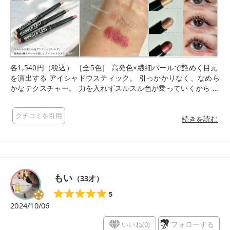
各1,540円（税込） ［全5色］ 高発色×繊細パールで艶めく目元
を演出する アイシャドウスティック。 引っかかりなく、なめら
かなテクスチャー。 力を入れずスルスル色が乗っていくから す
ごく使いやすい…！！ 004はソフトベージュ、 005ローズベー
ジュカラーで ２色とも涙袋にぴったり。 ベースとして広げても
クチコミを引用
かわいい万能カラー💕 007ピンクフィズは主役級の カシスピン
続きを読む
クカラー。 一本でグラデもいけちゃうし ぼかさずラインとして
引いてもかわいいよ ぼかしてもよし、重ねてもよし、 そのまま
ラインとして引いてもよし。 手持ちのアイシャドウと合わせて
も◎ #PR #RIMMEL #ワンダーラストアイシャドウスティック #
リンメルロンドナー
もい
（
33
才）
5
2024/10/06
いいね(
0
)
フォローする