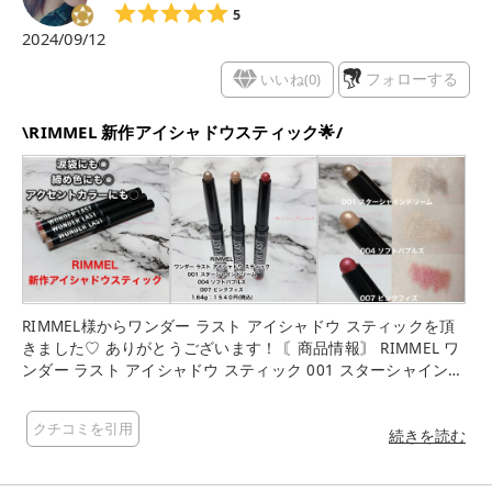
すみピンク。涙袋に入れるとぷっくり感が出ます♡ ▶︎007 ピン
5
クフィズ レッドやピンク、シルバーの多色ラメがきらめくバー
2024/09/12
ガンディカラー。 どれもとっても可愛いので、ぜひお近くの店
舗でチェックしてみてくださいね♡ #PR
いいね(
0
)
フォローする
\RIMMEL 新作アイシャドウスティック🌟/
RIMMEL様からワンダー ラスト アイシャドウ スティックを頂
きました♡ ありがとうございます！ 〘商品情報〙 RIMMEL ワ
ンダー ラスト アイシャドウ スティック 001 スターシャインド
リーム 004 ソフトバブルズ 007 ピンクフィズ 1.64g：１５４０
円(税込) 今回紹介するのは ２０２４年９月１３日に発売される
クチコミを引用
(LOFTでは２０２４年８月３０日に先行販売) RIMMEL ワンダー
続きを読む
ラスト アイシャドウ スティック このアイシャドウは ひと塗り
で高発色×パール感のキラめく目もとと １本でグラデーション