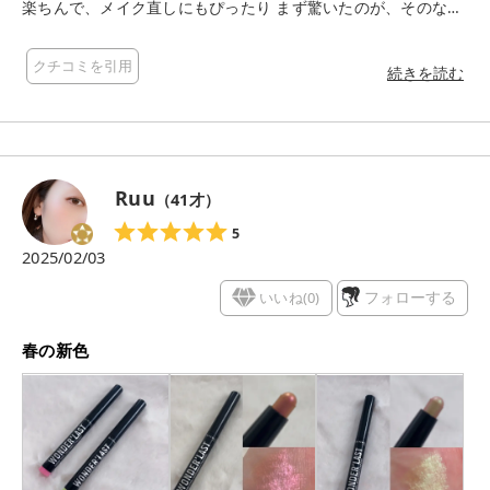
楽ちんで、メイク直しにもぴったり まず驚いたのが、そのなめ
らかな塗り心地です するっとまぶたに伸びて、力を入れなくて
もきれいに色が乗るのが嬉しいポイント テクスチャーが柔らか
クチコミを引用
くて、塗布した直後は指でぼかしやすいので、自然なグラデー
続きを読む
ションも簡単に作れちゃいます でも、乾くとピタッと密着し
て、時間が経ってもヨレにくいのがすごいなと思いました 007
のピンクフィズは、鮮やかなピンクに繊細なパールが混ざった
カラーで、まさに主役級の華やかさ 見た目は赤み寄りで結構濃
いビビッドピンクに見えるのですが、実際まぶたにのせてみる
Ruu
（
41
才）
と意外と肌になじんでくれるんです 上まぶた全体に軽く塗って
指で広げてみると、ほどよい発色で派手すぎない印象に仕上が
5
りました さらに二重幅に重ね塗りすると、立体感が出て目元が
2025/02/03
パッと明るくなる感じ パールのおかげで光が当たるたびにキラ
キラして、華やかな雰囲気になれるのがお気に入りです 涙袋に
いいね(
0
)
フォローする
使ってみてもすごく可愛い 下まぶたに細くライン状に塗って軽
くぼかすと、ぷっくりした涙袋が簡単にできて、目が大きく見
春の新色
える効果もありました ウォータープルーフ処方なので汗や水に
も強くて、メイクしたてのキラめきが長時間続きます 今回は単
体で使用してみましたが、いつものパウダーアイシャドウにプ
ラスしてもおしゃれになりそう ピンク好きにはたまらない可愛
さで、特にピンクメイクが好きな人や、ちょっと気分を上げた
い日にぴったりです