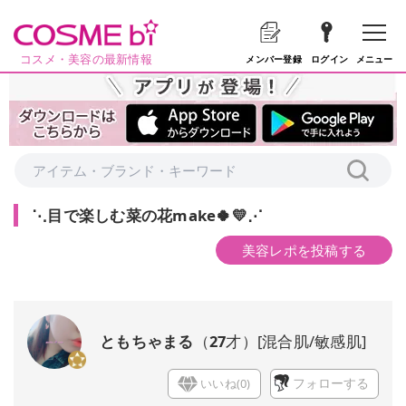
コスメ・美容の最新情報
メニュー
メンバー登録
ログイン
⋱目で楽しむ菜の花make🍀💛⋰
美容レポを投稿する
ともちゃまる
（
27
才）
[
混合肌/敏感肌
]
いいね(
0
)
フォローする