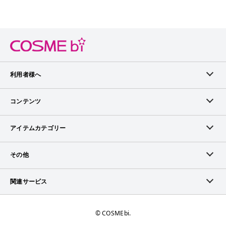
利用者様へ
メンバーログイン
コンテンツ
無料メンバー登録
ランキング
アイテムカテゴリー
メンバー会員について
アイテム・クチコミ
スキンケア
その他
アイテム掲載リクエスト
ブランドから探す
ベースメイク
お問い合わせ（ブランド様）
関連サービス
COSMEbiについて
ピックアップ特集
ポイントメイク
広告について
ママプレス
お問い合わせ
©︎ COSMEbi.
ブランド新着情報
ネイル・ネイルケア
ランキング・評価について