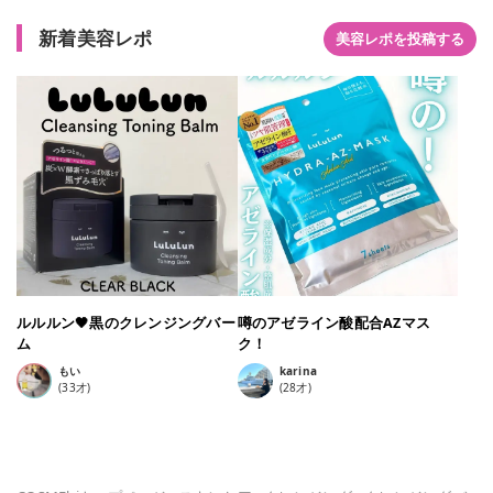
ボン*3といった 過剰な皮脂によるトラブル肌にアプローチして
くれます。 ジェルよりもしっかり落ちて、オイルよりも摩擦が
新着美容レポ
美容レポを投稿する
少ないという観点で つくられたクレンジングトーニングバー
ム。 W洗顔不要で、べたついたりすることもないのも嬉しい。
マツエクもOKで、マツエクしているときにも使っています。
肌荒れが気になる時に黒のクレンジングトーニングバーム、使
っています！ このメルティ感、ハマります。
ルルルン🖤黒のクレンジングバー
噂のアゼライン酸配合AZマス
ム
ク！
もい
karina
(
33
才)
(
28
才)