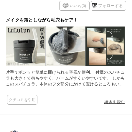
いいね(
0
)
フォローする
メイクを落としながら毛穴もケア！
片手でポンッと簡単に開けられる容器が便利。 付属のスパチュ
ラも大きくて持ちやすく、バームがすくいやすいです。 しかも
このスパチュラ、本体のフタ部分にかけて置けるところもいい
ですよね。 真っ黒なバームを手に取ると、体温でやわらかくな
ってくるので、顔全体に広げていきます。 くるくる円を描くよ
クチコミを引用
うにメイクになじませて、ぬるま湯で乳化させた後しっかり洗
続きを読む
い流すとなめらかでスッキリ。 アゼライン酸*1、ビタミンC*
2、イソフラボン*3といった皮脂や毛穴をケアする成分が配合
されているそうです。 つっぱり感やぬるつきもないし、W洗顔
不要なのもありがたい！ 夏は特に毛穴が開くし、黒ずむし、ざ
らつくので、メイクしていない日も毛穴ケアとして使っていこ