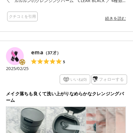
＼ ルルルンのクレンジングバーム CLEAR BLACK ／ 4種類出
ているのだけど、その中でも 黒ずみや毛穴、皮脂テカりが気に
なる方向けなのが CLEAR BLACK。 夏にリニューアルしたんだ
クチコミを引用
そう！！ 炭＊1、W酵素＊2で、ベタつく皮脂や 毛穴の黒ずみ
続きを読む
をすっきりさっぱり 落としてくれるんだそう。 ※ さらに！ 落
とすだけでなく、毛穴目立ちが気になる肌を、 つるっとなめら
かな素肌に整えてもくれるみたい★ 仕上がりがつっぱることな
く、 うるおいもきちんと残してくれてて 好きな心地よさ。 落
として肌を整えてくれることで 明るい印象の肌に近づいた気が
ema
（
37
才）
するな★ バームのとろけ具合がすごい！！ 手に取ると体温
ですぐにとろけて、メルティな質感に。 すごくやわらかくて肌
5
にもしっかり密着してくれて やさしくなでるだけでも、 メイク
2025/02/25
や毛穴汚れを絡め取ってくれた！！ みるみるうちにやさしく
オフしてくれるから 摩擦や刺激も減らすことができちゃう。 時
いいね(
0
)
フォローする
短でできる点は、働く女性にとっても、 育児に奮闘中のママに
とっても すごく嬉しいと思うな★ ケースのフタがワンタッ
メイク落ちも良くて洗い上がりなめらかなクレンジングバ
チ式なのもおすすめ。 わざわざ両手でしなくてもいいのは、す
ーム
ごく便利！ スパチュラもフタの凸部分に 収納することができる
のも嬉しい。 毛穴の黒ずみ、角栓、ざらつきが 気になる方
は特におすすめ★ 毛穴対策してる方必見の クレンジングバーム
だと思うな！ ＊1 皮膚コンディショニング成分 ＊2 皮膚
コンディショニング成分 プロテアーゼ、リパーゼ ※ 炭、W酵
素配合のバームで洗浄すること