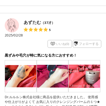
し残りますが、水を加えて乳化させると一気にするんっと落ち
て、肌への負担を感じませんでした 毛穴目立ちの原因となる角
栓は炭とW酵素でしっかり「落とす」設計 さらに、角栓の元に
なる余分な皮脂をケアするアゼライン酸も配合されているの
あずたむ
（
37
才）
で、洗い上がりはつるっとなめらか すっきり落として、肌が整
う感覚がクセになります クレンジングしながら毛穴ケアまでで
5
きる、頼もしい“黒のバーム” 毛穴悩みが気になる方に、ぜひ試
2025/02/28
してみてほしいアイテムです
いいね(
0
)
フォローする
黒ずみや毛穴が特に気になる方におすすめ！
Dr.ルルルン株式会社様に商品を提供いただきました。 使用感
や仕上がりがよくて お気に入りのクレンジングバームの１つ★