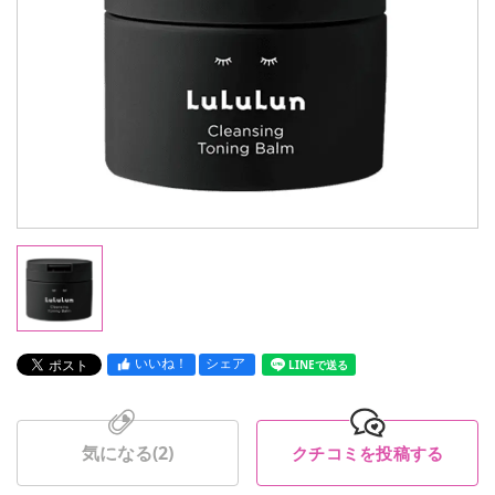
いいね！
シェア
LINEで送る
気になる(
2
)
クチコミを投稿する