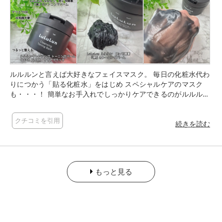
ルルルンと言えば大好きなフェイスマスク。 毎日の化粧水代わ
りにつかう「貼る化粧水」をはじめ スペシャルケアのマスク
も・・・！ 簡単なお手入れでしっかりケアできるのがルルル
ン。 フェイスマスクだけではなく 8月にリニューアル発売され
たクレンジング「ルルルンクレンジングトーニングバーム」。
クチコミを引用
赤、黒、白、水色と4種類発売され、 今回は、黒の「ルルルン
続きを読む
クレンジングトーニングバームCLEAR BLACK」を 使ってみまし
た。 CLEAR BLACKは、黒ずみ毛穴が気になる方向け。 炭×W酵
素でさっぱり落としてつるっと整えてくれるトーニングバー
ム。 べたつく皮脂や毛穴の黒ずみをスッキリ落としてつるっと
もっと見る
なめらかな肌に導いてくれます。 真っ黒の炭のような色のバー
ムで、お肌にのせると体温でとろっと溶けていきます。 クレン
ジング力も高く、口紅やチークはもちろん、落ちにくいマスカ
ラもスルンと落ちました。 クレンジング力は高いのに、洗い流
した後はしっとり！ アゼライン酸*1、ビタミンC*2、イソフラ