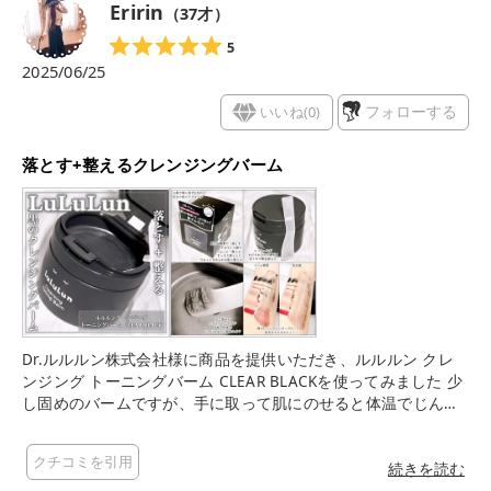
Eririn
（
37
才）
うかな。 *1 整肌成分 *2 肌をひきしめる成分 テトラヘキシル
デカン酸アスコルビル *3 整肌成分 ダイズ種子エキス
5
2025/06/25
いいね(
0
)
フォローする
落とす+整えるクレンジングバーム
Dr.ルルルン株式会社様に商品を提供いただき、ルルルン クレ
ンジング トーニングバーム CLEAR BLACKを使ってみました 少
し固めのバームですが、手に取って肌にのせると体温でじんわ
りとろけていく感触が心地よく、摩擦感もなくスムーズに広げ
られます 毛穴汚れが気になる小鼻や頬も、優しくマッサージす
クチコミを引用
るようになじませることで、黒ずみにしっかりアプローチ 最初
続きを読む
にバームをのばしただけではウォータープルーフのメイクは少