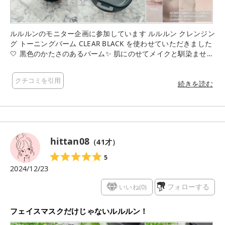
ルルルンのモニター企画に参加しています ルルルン クレンジン
グ トーニングバーム CLEAR BLACK を使わせていただきました
🤍 黒色のかたさのあるバーム✨ 肌にのせてメイクと馴染ませる
と、体温でとろけて液状になりメイクとよく馴染んでくれるよ
うに感じました✨ 馴染ませるだけでもマスカラやアイライナー
クチコミを引用
などは落ちてる感じがありました。ティントリップは残ってる
続きを読む
感じでこのまま落ちないかなと思ったのですが、ぬるま湯を加
えて馴染ませたところ、ティントもだいぶ落ちました✨乳化っ
て大事なんだなと改めて思いました。 洗い上がりは、ぬるつい
たりせず、すすぎやすく、肌がなめらかになったように感じま
した✨ 香りは、特に感じませんでした。 ダブル洗顔不要なとこ
hittan08
（
41
才）
ろも嬉しいです✨ 付属のスパチュラが蓋のふちにかけられるよ
うになっているところが、新しいなと思いました。いつもどこ
5
に保管するか悩むので置き場所があるのは有り難いです✨
2024/12/23
#提供 #ルルルン #クレンジングバーム #黒バーム #黒ずみ
毛穴
いいね(
0
)
フォローする
フェイスマスクだけじゃないルルルン！