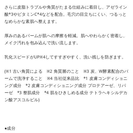
さらに皮脂トラブルや角質がたまる仕組みに着目し、アゼライン
酸*3やビタミンC*4などを配合。毛穴の目立ちにくい、つるっと
なめらかな素肌へ整えます。
厚みのあるバームが肌への摩擦を軽減。肌へやわらかく密着し、
メイク汚れを包み込んで洗い流します。
乳化スピードがUP※4してすすぎやすく、洗い残しを防ぎます。
(※1 古い角質による ※2 角質層のこと ※3 炭、W酵素配合のバ
ームで洗浄すること ※4 当社従来品比 *1 皮膚コンディショニ
ング成分 *2 皮膚コンディショニング成分 プロテアーゼ、リパ
ーゼ *3 整肌成分 *4 肌をひきしめる成分 テトラヘキシルデカ
ン酸アスコルビル)
●成分