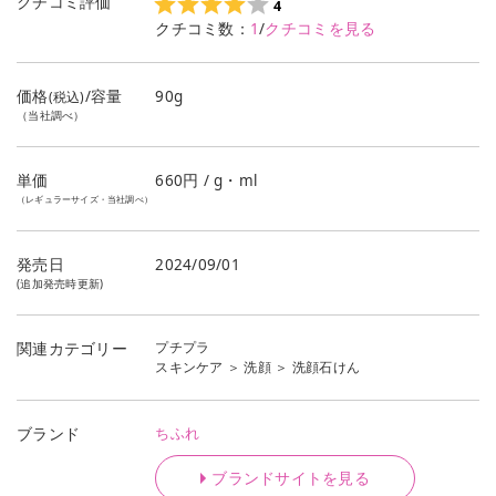
クチコミ評価
4
クチコミ数：
1
/
クチコミを見る
価格
/容量
90g
(税込)
（当社調べ）
単価
660
円 / g・ml
（レギュラーサイズ・当社調べ）
発売日
2024/09/01
(追加発売時更新)
プチプラ
関連カテゴリー
スキンケア
＞
洗顔
＞
洗顔石けん
ちふれ
ブランド
ブランドサイトを見る