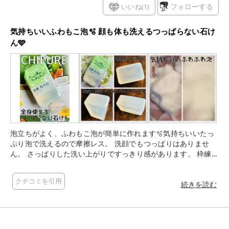
いいね(
1
)
フォローする
気持ちいいふわもこ泡🫧 顔も体も洗えるつっぱらない石け
ん🩵
泡立ちがよく、ふわもこ泡が簡単に作れます🫧気持ちいいたっ
ぷり泡で洗えるので摩擦レス。 洗顔でもつっぱりはありませ
ん。 さっぱりした洗い上がりですっきり感があります。 枠練り
製法で丁寧に作られた透明な石けんです♡ 「枠練り石鹸」は石
鹸素地や香料を枠に流し込み、時間をかけて冷やし固めるハン
クチコミを引用
ドメイド石鹸です。 機械練り石けんに比べて美容成分、保湿成
続きを読む
分がたっぷり配合されており、泡立ちがよく溶けにくいメリッ
トがあります。 お風呂場に置いていますが、全く溶けずとにか
くもちがよいです♡ かなりコスパはよいです✨ 無香料、無着色
です。