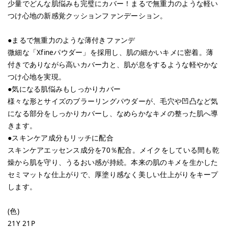
少量でどんな肌悩みも完璧にカバー！まるで無重力のような軽い
つけ心地の新感覚クッションファンデーション。
●まるで無重力のような薄付きファンデ
微細な「Xfineパウダー」を採用し、肌の細かいキメに密着。薄
付きでありながら高いカバー力と、肌が息をするような軽やかな
つけ心地を実現。
●気になる肌悩みもしっかりカバー
様々な形とサイズのブラーリングパウダーが、毛穴や凹凸など気
になる部分をしっかりカバーし、なめらかなキメの整った肌へ導
きます。
●スキンケア成分もリッチに配合
スキンケアエッセンス成分を70％配合。メイクをしている間も乾
燥から肌を守り、うるおい感が持続。本来の肌のキメを生かした
セミマットな仕上がりで、厚塗り感なく美しい仕上がりをキープ
します。
(色)
21Y 21P