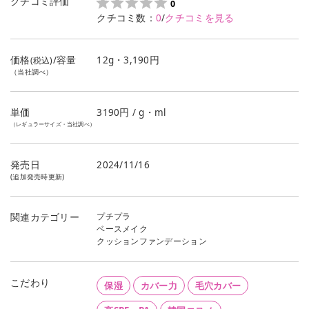
クチコミ評価
0
クチコミ数：
0
/
クチコミを見る
価格
/容量
12g・3,190円
(税込)
（当社調べ）
単価
3190
円 / g・ml
（レギュラーサイズ・当社調べ）
発売日
2024/11/16
(追加発売時更新)
プチプラ
関連カテゴリー
ベースメイク
クッションファンデーション
こだわり
保湿
カバー力
毛穴カバー