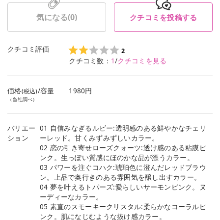
気になる(
0
)
クチコミを投稿する
クチコミ評価
2
クチコミ数：
1
/
クチコミを見る
価格
/容量
1980円
(税込)
（当社調べ）
バリエー
01 自信みなぎるルビー:透明感のある鮮やかなチェリ
ション
ーレッド。甘くみずみずしいカラー。
02 恋の引き寄せローズクォーツ:透け感のある粘膜ピ
ンク。生っぽい質感にほのかな品が漂うカラー。
03 パワーを注ぐコハク:琥珀色に澄んだレッドブラウ
ン。上品で奥行きのある雰囲気を醸し出すカラー。
04 夢を叶えるトパーズ:愛らしいサーモンピンク。ヌ
ーディーなカラー。
05 素直のスモーキークリスタル:柔らかなコーラルピ
ンク。肌になじむような抜け感カラー。