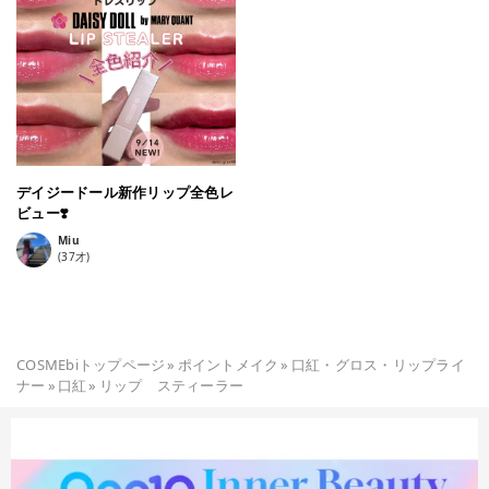
デイジードール新作リップ全色レ
ビュー❣️
Miu
(
37
才)
COSMEbiトップページ
»
ポイントメイク
»
口紅・グロス・リップライ
ナー
»
口紅
»
リップ スティーラー