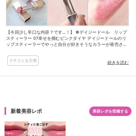
【今回少し辛口な内容？です…！】 ❁デイジードール リップ
スティーラー 07幸せを掴むピンクダイヤ デイジードールのリ
ップスティーラーでやっと自分が好きそうなカラーが発売され
ると思って楽しみにしていた今回の新色！ デイジードールのリ
ップは色持ちがそこそこあって好きなんだけど、新作のカラー
クチコミを引用
が時間経過によって蛍光っぽくなるのは私だけなのでしょう
続きを読む
か…🥲 元のピンクカラーが可愛いのに、どうしてもそこが気に
なってしまいます…🥲🥲🥲 （なんだか昔のオ◯ラのリップみた
い…🥲） そして…公式さんの写真と実物はかなり違うカラーだ
なと感じる… もう少し落ち着いたくすみカラーかと思いきや…
結構しっかりピンク！って感じのカラーです。 可愛いんですけ
ど…公式さんのカラーを求めて買うと違うなと少し残念な感じ
になってしまうので実物見て買うことをオススメします…🥲 #
新着美容レポ
デイジードール #リップスティーラー #幸せを掴むピンクダ
美容レポを投稿する
イヤ #リップ #プチプラコスメ #コスメ #正直レビュー #
ブルベ夏 #コスメ紹介 #コスメ購入品 #コスメ好きさんとつ
ながりたい