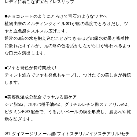
レディに着こなす宝石ドレスリップ
■チョコレートのようにとろけて宝石のようなツヤへ
植物由来のメルティングオイル※1が唇の温度でとろけだし、ツ
ヤと血色感をスルスル広げます。
通常の3倍の水を抱え込むことができるほどの保水効果と密着性
に優れたオイルが、元の唇の色を活かしながら目が奪われるよう
な口元を演出します。
■ツヤと発色が長時間続く!
ティント処方でツヤも発色もキープし、つけたての美しさが持続
します。
■美容保湿成分配合でツヤぷる唇ケア
シア脂※2、ホホバ種子油※2、グリチルレチン酸ステアリル※2、
ビタミンE※3配合で、うるおいベールの膜を形成し、唇あれや乾
燥を防ぎます。
※1 ダイマージリノール酸(フィトステリル/イソステアリル/セチ