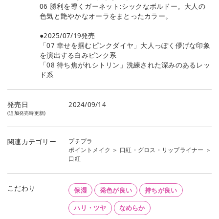
06 勝利を導くガーネット:シックなボルドー。大人の
色気と艶やかなオーラをまとったカラー。
●2025/07/19発売
「07 幸せを掴むピンクダイヤ」大人っぽく儚げな印象
を演出する白みピンク系
「08 待ち焦がれシトリン」洗練された深みのあるレッ
ド系
発売日
2024/09/14
(追加発売時更新)
プチプラ
関連カテゴリー
ポイントメイク
＞
口紅・グロス・リップライナー
＞
口紅
こだわり
保湿
発色が良い
持ちが良い
ハリ・ツヤ
なめらか