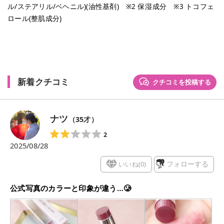
ル/ステアリル/ベヘニル)(油性基剤) ※2 保湿成分 ※3 トコフェ
ロール(整肌成分)
新着クチコミ
クチコミを投稿する
ナツ
（
35
才）
2
2025/08/28
いいね(
0
)
フォローする
公式写真のカラーと印象が違う…🥲