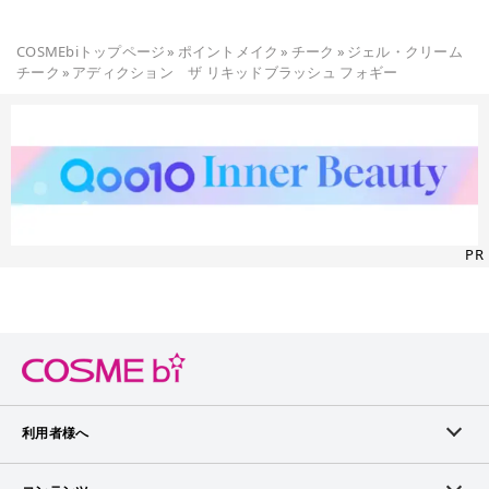
COSMEbiトップページ
»
ポイントメイク
»
チーク
»
ジェル・クリーム
チーク
»
アディクション ザ リキッドブラッシュ フォギー
PR
利用者様へ
メンバーログイン