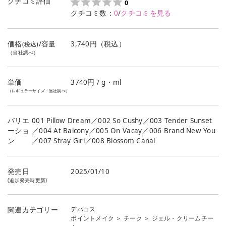
クチコミ評価
0
クチコミ数：
0
/
クチコミを見る
価格
/容量
3,740円（税込）
(税込)
（当社調べ）
単価
3740
円 / g・ml
（レギュラーサイズ・当社調べ）
バリエ
001 Pillow Dream／002 So Cushy／003 Tender Sunset
ーショ
／004 At Balcony／005 On Vacay／006 Brand New You
ン
／007 Stray Girl／008 Blossom Canal
発売日
2025/01/10
(追加発売時更新)
デパコス
関連カテゴリー
ポイントメイク
＞
チーク
＞
ジェル・クリームチー