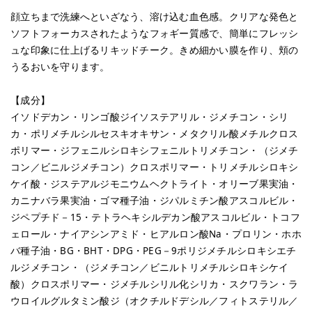
顔立ちまで洗練へといざなう、溶け込む血色感。クリアな発色と
ソフトフォーカスされたようなフォギー質感で、簡単にフレッシ
ュな印象に仕上げるリキッドチーク。きめ細かい膜を作り、頬の
うるおいを守ります。
【成分】
イソドデカン・リンゴ酸ジイソステアリル・ジメチコン・シリ
カ・ポリメチルシルセスキオキサン・メタクリル酸メチルクロス
ポリマー・ジフェニルシロキシフェニルトリメチコン・（ジメチ
コン／ビニルジメチコン）クロスポリマー・トリメチルシロキシ
ケイ酸・ジステアルジモニウムヘクトライト・オリーブ果実油・
カニナバラ果実油・ゴマ種子油・ジパルミチン酸アスコルビル・
ジペプチド－15・テトラヘキシルデカン酸アスコルビル・トコフ
ェロール・ナイアシンアミド・ヒアルロン酸Na・プロリン・ホホ
バ種子油・BG・BHT・DPG・PEG－9ポリジメチルシロキシエチ
ルジメチコン・（ジメチコン／ビニルトリメチルシロキシケイ
酸）クロスポリマー・ジメチルシリル化シリカ・スクワラン・ラ
ウロイルグルタミン酸ジ（オクチルドデシル／フィトステリル／