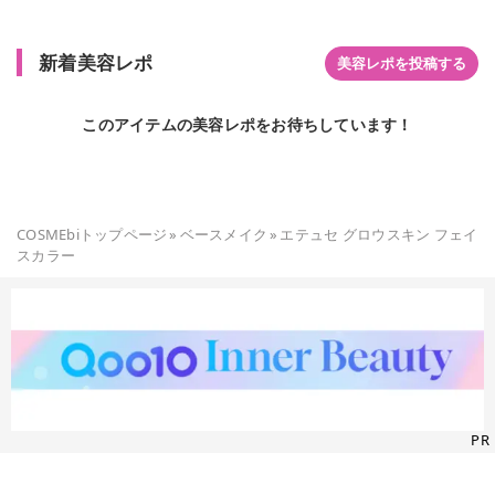
新着美容レポ
美容レポを投稿する
このアイテムの美容レポをお待ちしています！
COSMEbiトップページ
»
ベースメイク
»
エテュセ グロウスキン フェイ
スカラー
PR