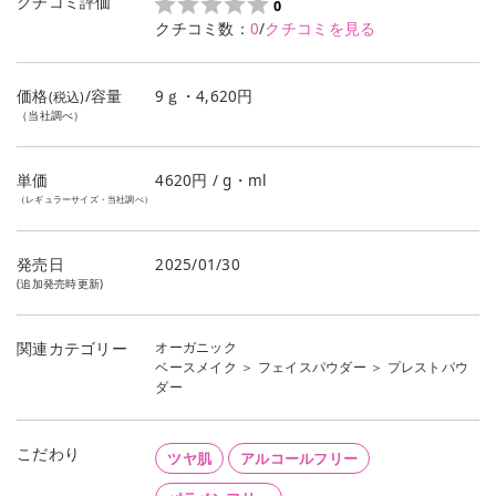
クチコミ評価
0
クチコミ数：
0
/
クチコミを見る
価格
/容量
9ｇ・4,620円
(税込)
（当社調べ）
単価
4620
円 / g・ml
（レギュラーサイズ・当社調べ）
発売日
2025/01/30
(追加発売時更新)
オーガニック
関連カテゴリー
ベースメイク
＞
フェイスパウダー
＞
プレストパウ
ダー
こだわり
ツヤ肌
アルコールフリー