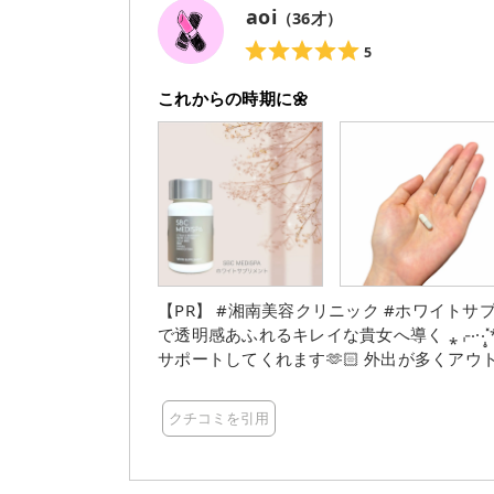
aoi
（
36
才）
5
これからの時期に🌼
【PR】 #湘南美容クリニック #ホワイトサプリ #紫外線 SBC MEDISPA ホワイ
で透明感あふれるキレイな貴女へ導く ⁎⌌‧·‧̩̥˟*̥✧*̥˟‧̩̥·‧⌍⁎ 毎朝1粒飲むだけ 1日中美
サポートしてくれます🫶🏻 外出が多くアウトドア好きな方や 透明感が欲しい方にオススメです✦ .𖥔 ݁ 粒
クチコミを引用