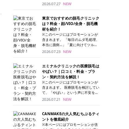
ナーパッド」は、化粧水や美容液を
2026.07.27
NEW
たっぷり含ませた丸型のコットンパ
ッド状のスキンケアアイテムです。
トナーパッドは洗顔後に肌をやさし
東京でおすすめの脱毛クリニック
く拭き取ることで、古い角質や余分
は？料金・顔/VIO/全身・脱毛機
な皮脂汚れをオフしながら、うるお
材を紹介！
いを与えられるのが特徴✨ さらに、
※このページにはプロモーションが
気になる部分には数分のせて部分用
含まれます。 「毎日のムダ毛処理、
パックとしても使用できるため、1
本当に面倒…」「夏に向けてツルツ
枚で「拭き取り」と「保湿ケア」の
ル肌になりたい！」 そう思って東京
2026.07.23
NEW
両方を叶えられます。 韓国コスメブ
で医療脱毛を探し始めても、クリニ
ランドを中心に人気を集めていまし
ックがたくさんありすぎてどこを選
たが、現在では日本でも定番のスキ
べばいいの？と迷ってしまいますよ
エミナルクリニックの医療脱毛は
ンケアアイテムとして幅広い世代に
ね。 この記事では、医療脱毛の基本
やばい？｜口コミ・料金・プラ
愛用されています。 トナーパッドの
から、東京で特に通いやすいフレイ
ン・契約方法を解説！
特徴 トナーパッドと拭き取り化粧水
アクリニック・レジーナクリニッ
※このページにはプロモーションが
の違い 「トナーパッド」と「拭き取
ク・エミナルクリニック・リゼクリ
含まれます。 医療脱毛を検討してい
り化粧水」はどちらも洗顔後に使用
ニックの4院について、分かりやす
て、「やばい」という声に不安を抱
するスキンケアアイテムですが、使
く解説します。 自分にぴったりのク
える方も多いのではないでしょう
2026.07.21
NEW
い方や特徴に違いがあります。 トナ
リニックを見つけて、面倒な自己処
か。 この記事では、エミナルクリニ
ーパッドは、化粧水があらかじめパ
理から卒業しちゃいましょう♪ クリ
ックの全身脱毛プランの詳しい料金
ッドに含まれているため、コットン
ニック 全身＋VIO 全身＋VIO＋顔 特
体系をはじめ、学生や友人同士でお
CANMAKEの大人気むちぷるティ
を用意する手間がなく、忙しい朝で
徴 脱毛器 詳細 フレイアクリニック
得になる割引キャンペーン、無料カ
ントを徹底紹介
もサッと使えるのが魅力です。 ま
52,800円(税込)/5回 94,600円(税
ウンセリングから施術までの具体的
※本ページにはプロモーションが含
た、保湿成分を豊富に配合した商品
込)/5回 肌への負担に配慮しなが
なステップを分かりやすく解説しま