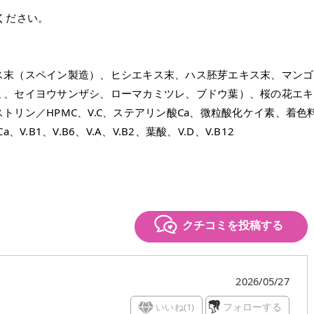
ください。
ス末（スペイン製造）、ヒシエキス末、ハス胚芽エキス末、マンゴ
ミ、セイヨウサンザシ、ローマカミツレ、ブドウ葉）、桜の花エキ
リン／HPMC、V.C、ステアリン酸Ca、微粒酸化ケイ素、着色
B1、V.B6、V.A、V.B2、葉酸、V.D、V.B12
クチコミを投稿する
2026/05/27
いいね(
1
)
フォローする