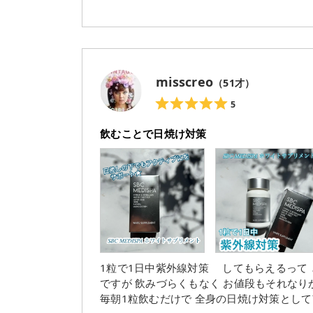
misscreo
（
51
才）
5
飲むことで日焼け対策
1粒で1日中紫外線対策 してもらえるって とって
ですが 飲みづらくもなく お値段もそれなりかと思いますが 日焼け止めだと顔くらいしか塗らない私には
毎朝1粒飲むだけで 全身の日焼け対策とし