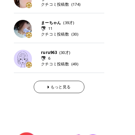
らの「のりかえ」や「お友だち紹
｜甘く可愛いモーヴピンク 鮮やかな
近、乾燥していた唇がプルンと見え
クチコミ投稿数
ナーパッドをご紹介します。 毎日使
タイミングで利用することが多いQ
(
174
)
脱毛の「熱破壊式」と「蓄熱式」と
介」も！ 6. 予約から脱毛施術まで
青みを感じるラズベリーピンク。 フ
てうれちい！ > > 引用元:コスメビ
いやすいトナーパッドから、スペシ
oo10 ・口コミを見ながら購入する
は？ 医療脱毛のレーザー機器には、
のステップ ・無料カウンセリングの
ェミニンな雰囲気を演出できる可愛
アイテム詳細を見るQoo10でのご購
ャルケアにぴったりなトナーパッド
＠cosme ・韓国コスメをチェック
大きく分けて「熱破壊式」と「蓄熱
予約方法 ・カウンセリング当日の持
らしいカラーです。 透明感を引き立
入はこちら 2026年上半期 総合2位
まで厳選しました。 1. MEDICUBE
する際によく見るOLIVE YOUNG GL
式」の2種類があり、それぞれ得意
まーちゃん
(
39
才)
ち物 ・医師の問診とプラン提案 ・
てながら、甘さのある印象に。 韓国
柳屋（ヤナギヤ）「柳屋 あんず
PDRNピンクコラーゲンゲルトナー
OBAL など、すでに使い慣れている
な毛質が違います。 * 熱破壊式 高
施術当日の流れと次回予約の取り方
11
メイクやピンクメイクとも相性抜群
油」 👑「柳屋 あんず油」の特徴 1
パッド 「うるおいとハリ感をサポー
サイトが対象になっている場合も多
出力のレーザーをバチッ！と当て
7. 店舗一覧と美容医療メニュー ・
クチコミ投稿数
(
30
)
です。 フルーツオレ｜ピュア感あふ
00％植物由来の「柳屋 あんず油」
トし、なめらかな肌へ導く高密着ゲ
く、お買い物の内容や流れを変える
て、毛根の発毛組織に向けてレーザ
全国60院以上！エミナルクリニック
れるミルキーコーラル 白みを含んだ
フワッと香りさらっとまとまり、ツ
ルパッド」 PDRNやコラーゲン成分
必要はありません。 「どうせ買う予
ーを照射します。ワキやVIOのよう
の店舗一覧 ・脱毛だけじゃない！美
ミルキーなコーラルカラー。 やさし
ヤのある美しい髪に導きます。 ヘア
を配合し、乾燥やハリ不足が気にな
定だったコスメ」をトラミーリワー
な、太くて濃い毛にも使用が可能で
容医療メニュー 8. まとめ ｜エミナ
くふんわり発色し、粘膜リップのよ
だけでなく、ボディケア・ネイルケ
ruru963
(
30
才)
る肌をしっとり整えるゲルタイプの
ドを経由するだけで、ポイントも一
す！その分、輪ゴムで弾かれたよう
ルクリニックの魅力とは？選ばれる
うな仕上がりになります。 柔らかく
アなど幅広く保湿ケア。 実際に使用
6
トナーパッド。密着力が高く、スキ
緒に受け取れる、そんな手軽さがあ
な強い痛みを感じやすい傾向があり
3つの特徴 ※1 開業2019年3月20日
可愛らしい印象になり、毎日使いた
した方のクチコミ > 5 > 1本あると
クチコミ投稿数
ンケアの土台ケアとして取り入れや
ります✨ またトラミーリワードに
(
49
)
ます。 * 蓄熱式 低出力のレーザー
～2026年6月30日時点(医療脱毛、
くなるナチュラルカラー。 スクール
便利なオイル😊 > 柳屋 あんず油 >
すいアイテムです。 アイテム詳細を
は、以下のような特徴があります！
を連続で当てて、毛の成長をコント
ハイフ、ダーマペン、美容点滴、医
メイクやオフィスメイクにもおすす
> ──────────── > > 100%植
見るQoo10での購入はこちら 2. BIO
・1ポイント＝1円でわかりやすい
ロールする部分（バルジ領域）にじ
療ダイエットなど) 「早く綺麗にな
めです。 40TH ストロベリーボンボ
物由来のオイル > > 白髪染めで傷ん
DANCE コラーゲンゲルトナーパッ
・選べるe-GIFT・Amazonギフト
わじわ熱を伝える方式です。急激な
りたいけど、痛いのはイヤだし、通
ン｜上品なピンクベージュ 黄みを抑
でいてパサついているので > オイル
ド 「うるおいを与えながら肌をやわ
券・ドットマネーなどに交換できる
熱さを感じにくく、痛みや肌への負
もっと見る
う時間もない…」医療脱毛にそんな
えたクリーミーなピンクベージュ。
は必需品です > > 少しとろみがある
らかく整える保湿ケアパッド」 ゲル
・トラミー会員なら無料で利用でき
担を抑えやすいのが嬉しいポイン
ハードルを感じていませんか？エミ
ほんのり青みを感じる絶妙なカラー
ものの、さらっと軽めのオイル > >
素材ならではの高密着設計で、肌に
る ・ポイ活初心者でも始めやすい
ト。顔や背中などの産毛や細い毛に
ナルクリニックは、そんな私たちの
で、自然な血色感を演出します。 肌
ベタつかなくて髪につけるとサラサ
うるおいを与えながらやさしく整え
編集部が厳選！トラミーリワードお
向いています。 最近は、この両方を
ワガママを叶えてくれるクリニック
になじみながらも、唇をふんわり明
ラでツヤが出ます✨ > > ドライヤー
る保湿特化型トナーパッド。乾燥し
すすめ3選 QOO10 Qoo10（キュー
使い分けられる優秀な脱毛機を導入
なんです！多くの女性から選ばれて
るく見せてくれるカラー。 オフィス
前とドライヤー後に使っていますが
やすい肌をふっくらとした印象に導
テン）は、話題の韓国コスメや最新
しているクリニックも増えているの
いる3つの魅力をご紹介します。 最
メイクやナチュラルメイクにもぴっ
> 髪がペタッとならなくて気に入っ
きます。 アイテム詳細を見るQoo1
のトレンドスキンケアがいち早く、
で、自分の毛質に合わせてお任せで
短6か月からの脱毛プランが選べ
たりです。 アイテム詳細を見るQoo
てます😊 > > ワンタッチキャップな
0での購入はこちら 3. SKIN1004 セ
驚きの価格で手に入る大人気の通販
きることが多いですよ。 ｜東京でお
る！ 「せっかく脱毛を始めたのに、
10でのご購入はこちら イエベ・ブ
ので開けやすく > 1滴ずつ出るので
ンテラ クイックカーミングパッド
サイトです！ 特に年4回開催される
すすめの医療脱毛クリニック4選 こ
次の予約が数ヶ月先…」なんてガッ
ルベ別おすすめカラー むちぷるティ
量を調節しやすく使いやすいです >
「ゆらぎやすい肌をすこやかに整え
ビッグセール「メガ割」では、20%