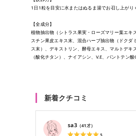
1日1粒を目安に水またはぬるま湯でお召し上がり
【全成分】
植物抽出物（シトラス果実・ローズマリー葉エキ
スチン果皮エキス末、混合ハーブ抽出物（ドクダ
ス末）、デキストリン、酵母エキス、マルトデキスト
（酸化チタン）、ナイアシン、V.E、パントテン酸Ca、V.
新着クチコミ
sa3
（
41
才）
5