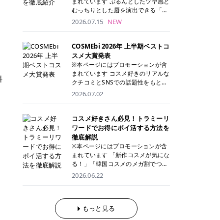
まれています ぷるんとしたツヤ感と
が多く、拭き取り後にそのまま部分
ら、コストパフォーマンスも重視し
す。 これから手軽に全身医療脱毛を
むっちりとした唇を演出できる「C
用パックとして使えるトナーパッド
たい方に！ メディオスターモノリス
始めたいと考えている方は、ぜひ最
ANMAKE（キャンメイク）むちぷる
2026.07.15
NEW
も増えています。 一方、拭き取り化
メディオスターNeXT PRO 公式サイ
後までチェックして、ご自身にぴっ
ティント」。 ティントならではの色
粧水は液体タイプのため、コットン
ト> レジーナクリニック 52,800円
たりのクリニック選びの参考にして
持ちに加え、プランパー効果※と保
に含ませて使用します。 使用量を調
(税込)/5回 99,000円(税込)/5回 ジェ
ください！ クリニック 全身＋VIO
湿ケアも叶えられることから、SNS
COSMEbi 2026年 上半期ベストコ
整しやすく、お気に入りの化粧水を
ントルシリーズを選べるため、脱毛
全身＋VIO＋顔 特徴 脱毛器 詳細 フ
でも話題の人気リップです。 「自分
スメ大賞発表
使いたい方やコストを抑えて続けた
機にこだわりたい方におすすめ！ ジ
レイアクリニック 52,800円(税込)/5
にはどのカラーが似合う？」「イエ
※本ページにはプロモーションが含
い方にもおすすめです。 トナーパッ
ェントルマックスプロ ジェントルマ
回 94,600円(税込)/5回 肌への負担
ベ・ブルベ別のおすすめは？」と気
まれています コスメ好きのリアルな
ドのメリット トナーパッドは、角質
ックスプロプラス ジェントルレーズ
料
に配慮しながら、コストパフォーマ
になっている方も多いのではないで
クチコミとSNSでの話題性をもとに
ケア・保湿ケア・部分用パックまで
プロ ソプラノチタニウム 公式サイ
ンスも重視したい方に！ メディオス
しょうか。 今回は6色のスウォッチ
選出された、COSMEbi 2026年上半
1枚で行える便利なスキンケアアイ
2026.07.02
ト> エミナルクリニック 49,500円
ターモノリス メディオスターNeXT
とともにご紹介！それぞれの色味や
期のベストコスメが決定！ 話題性・
テムです。 ここでは、トナーパッド
(税込)/6回 93,500円(税込)/6回 エミ
PRO 公式サイト> レジーナクリニッ
おすすめのパーソナルカラー、どん
使用感・仕上がりすべてを兼ね備え
を取り入れるメリットをご紹介しま
ナルクリニックの始めやすい料金設
ク 52,800円(税込)/5回 99,000円(税
なメイクに合うのかまで詳しく解説
た名品たちを、カテゴリ別にご紹介
コスメ好きさん必見！トラミーリ
す。 古い角質や皮脂汚れをやさしく
定！月々払いも安くて通いやすい ク
込)/5回 ジェントルシリーズを選べ
します✨ ※メイクアップ効果による
します。 本記事では、2025年11月
ワードでお得にポイ活する方法を
オフ トナーパッドを使用すること
リスタルプロ 公式サイト> リゼクリ
るため、脱毛機にこだわりたい方に
CANMAKE むちぷるティントとは？
～2026年4月までの半年間におい
徹底解説
で、洗顔だけでは落としきれない古
ニック 109,800円(税込)/5回 144,80
おすすめ！ ジェントルマックスプロ
CANMAKE むちぷるティントは、テ
て、COSMEbi内でのクチコミとSN
い角質や余分な皮脂汚れをやさしく
※本ページにはプロモーションが含
0円(税込)/5回 毛質に合わせて脱毛
ジェントルマックスプロプラス ジェ
ィント・プランパー・保湿ケアを1
Sでの話題性を元に選出されたコス
拭き取り、なめらかな肌へ整えま
まれています 「新作コスメが気にな
機を選択可能！有効期限も5年と長
ントルレーズプロ ソプラノチタニウ
本で叶えるリップです。 するすると
メやスキンケアなどの化粧品を「総
す。 保湿ケアまで1枚でできる 保湿
る！」「韓国コスメのメガ割でつい
くマイペースに通いやすい ラシャ
ム 公式サイト> エミナルクリニック
塗れるなめらかなテクスチャーで、
合」「デパコス」「プチプラ」「韓
成分を配合したトナーパッドなら、
買いすぎてしまう……」 そんな美容
メディオスターNeXT PRO ジェント
2026.06.22
49,500円(税込)/6回 93,500円(税
縦ジワをカバーしながら、むっちり
国コスメ」に分けて1位～3位までを
肌へうるおいを与えながらスキンケ
好きさんにおすすめなのが「トラミ
ルYAGプロ 公式サイト> ｜そもそも
込)/6回 エミナルクリニックの始め
としたツヤのある唇を演出します。
ランキング形式で発表！ 2026年上
アできるため、忙しい朝や夜の時短
ーリワード」です！ 普段のお買い物
医療脱毛って？エステ脱毛と何が違
やすい料金設定！月々払いも安くて
さらに、美容保湿成分を配合してい
半期 総合大賞 AMUSE（アミュー
ケアにもぴったりです。 部分パック
を少し工夫するだけでポイントを貯
うの？ 脱毛を考えたときに、まず悩
通いやすい クリスタルプロ 公式サ
るため、乾燥しにくくデイリー使い
ズ）「 ジェルフィットグロス」 👑
としても使える 多くのトナーパッド
められるため、コスメやスキンケア
もっと見る
むのが「医療脱毛とエステ脱毛、ど
イト> リゼクリニック 109,800円(税
にもぴったり！ アイテム詳細を見る
「ジェルフィットグロス」の特徴 唇
は、乾燥が気になる頬や額、小鼻な
にかかる費用を少しでも抑えたい方
っちがいいの？」ということではな