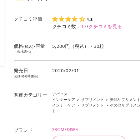
インナーケア
ランキング
1
位
クチコミ評価
サプリメント
ランキング
1
位
4.8
クチコミ数：
17
/
クチコミを見る
価格
/容量
5,200円（税込）・30粒
(税込)
（当社調べ）
発売日
2020/02/01
(追加発売時更新)
デパコス
関連カテゴリー
インナーケア
＞
サプリメント
＞
美肌サプリメン
インナーケア
＞
サプリメント
＞
その他サプリメ
ト
SBC MEDISPA
ブランド