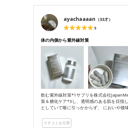
ayachaaaan
（
33
才）
5
体の内側から紫外線対策
飲む紫外線対策*1サプリを株式会社JapanMe
策＆糖化ケア*3し、透明感のある肌を目指して。 小さめのカプセルタイプのサプリメント
としていて喉に引っかからず、 においや後味
み忘れも少なくなるのもいいです。 これか
かりケアしていきたいです。 *1 紫外線によって失われる栄養を補給すること *2 目安量 *3 糖化によっ
クチコミを引用
て失われる栄養を補給すること