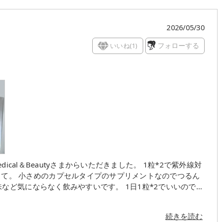
2026/05/30
いいね(
1
)
フォローする
dical＆Beautyさまからいただきました。 1粒*2で紫外線対
なのでつるん
など気にならなく飲みやすいです。 1日1粒*2でいいので飲
ら紫外線がどんどん強くなっていくので体の内側からもしっ
続きを読む