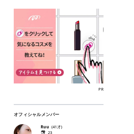
込)/5回 144,800円(税込)/5回 毛質に
Qoo10でのご購入はこちら CANMA
に触れた瞬間、ぷるんとしたジェリ
どに数分のせることで、集中保湿ケ
にぴったり。 Qoo10も、オリヤン
いでしょうか。 ズバリ、効果を実感
合わせて脱毛機を選択可能！有効期
KE むちぷるティント全色一覧 モモ
ーグロスが広がり、ふっくらボリュ
アとしても活用できます。 トナーパ
も、＠cosmeも、いつものコスメ購
するまでの期間や必要な施術回数が
限も5年と長くマイペースに通いや
｜血色感じるヌーディーピンク 桃の
ーム感のある仕上がりに✨ まるでリ
ッドの選び方 トナーパッドは、配合
入を“ちょっとお得”に変えられるの
大きな違いとして挙げられます！ 医
すい ラシャ メディオスターNeXT P
ような血色感を演出するヌーディー
フティングしたような、新しいリッ
成分やパッドの素材によって特徴が
が、トラミーリワードです✨ 今回
療脱毛は、医療機関（クリニックや
RO ジェントルYAGプロ 公式サイト
ピンク。 黄みと青みのバランスが良
プティンググロス💄 実際に使用した
異なります。 自分の肌悩みや理想の
は、トラミーリワードの特徴や活用
皮膚科など）だけで扱える高出力の
> ※医療脱毛は自由診療です。治療
く、自然になじむコーラル系カラー
方のクチコミ > 5 > プルプル > 唇に
仕上がりに合わせて選ぶことで、毎
方法、美容好きさんにおすすめな理
レーザーを使って、発毛組織にアプ
には赤み、痒み、火傷、毛嚢炎、一
です。 自然な血色感をプラスしてく
塗るPDRNグロス > > AMUSE ジェ
日のスキンケアに取り入れやすくな
由を詳しくご紹介します！ トラミー
ローチする施術といわれています。
時的な硬毛化などのリスクが伴いま
れるので、ナチュラルメイクとの相
ルフィットグロス > > ぷっくりツヤ
ります。 肌悩みに合わせて選ぶ パ
リワードとは？ 「トラミーリワー
そのため、少ない回数で永久脱毛
す。 目次▼ 1. エミナルクリニック
性抜群。 可愛らしく、多幸感のある
ツヤだけどベタっとした感じはなく
ッドの素材で選ぶ トナーパッドの使
ド」は、東証グロース上場企業であ
（※）を目指すことができます。
の魅力とは？選ばれる3つの特徴 ・
印象に仕上がります。 ワインベリー
て使いやすいですね。プランピング
い方 洗顔後すぐの清潔な肌に使用し
る株式会社アイズが運営する、安
（※永久脱毛とは一生毛が1本も生
最短6か月からの脱毛プランが選べ
｜気品をまとうローズレッド 深みの
効果で少しスーッとします。ここは
ます。 STEP1 エンボス面（凹凸
心・安全なポイントサイト機能で
えてこないという意味ではなく、ア
る！ ・全国60院以上＆21時まで営
ある青みレッド。 大人っぽく華やか
好き嫌いがあるかもしれませんが慣
面）で顔全体をやさしく拭き取りま
す。 トラミーリワードは、トラミー
メリカの基準に基づき「長期間にわ
業！ ・痛みに配慮した医療脱毛器の
な印象を与えるベリーカラーです。
れますね。 > > 分かりにくいけど、
す。 特に小鼻・あご・額など皮脂や
会員向けのポイントサービスです。
たって毛量が明らかに減少している
導入と肌トラブル対応 2. エミナル
ひと塗りで顔全体が華やかになり、
チップは片面がツルツル、片面がモ
古い角質が気になる部分は丁寧にな
対象ショップやサービスを利用する
状態が維持されること」を指しま
クリニックの口コミ・評判 3. エミ
リップを主役にしたメイクが完成。
ケモケになってます。 > > 桜グロス
じませましょう。 STEP2 パッドを
ことでポイントを獲得でき、貯まっ
す。） 一方のエステ脱毛は、出力が
ナルクリニックの全身脱毛料金プラ
クールで上品な雰囲気を演出できま
【日本限定色】：上品なピンクベー
裏返し、フラット面で顔全体をやさ
たポイントはAmazonギフト券やド
優しい機器を使うため痛みが少ない
ン ・全身脱毛の基本コースと料金
す。 フィグピューレ｜色っぽさと上
ジュ > > すももパールグロス【日本
PR
しく押さえながら化粧水をなじませ
ットマネーなどに交換できます。 普
のがメリットですが、毛根を破壊す
・追加費用がかからないシステム ・
品さを叶える赤みローズ 赤みとくす
限定色】：微細なラメがきらめく血
ます。 STEP3 その後は美容液・乳
段のネットショッピングを活用しな
ることはできないので一時的な減毛
支払い方法｜決済方法と医療ローン
みをほどよく含んだローズカラー。
色がよく見えるピンク。 > > どちら
液・クリームなど、普段どおりのス
がらポイントを貯められるため、ポ
にとどまります。結果的に、何度も
の活用も！ 4. エミナルクリニック
ニュートラルな発色で、肌色を選び
も上品で使いやすい色ですね。すも
キンケアを行います。 乾燥が気にな
イ活初心者でも始めやすいのが魅力
通う必要が出てくることが多くなり
の熱破壊式の脱毛機 5. エミナルク
にくい万能カラーです。 派手すぎず
もパールグロスの方がラメが入って
る部分には2〜5分程度のせて部分用
です✨ トラミーリワードの特徴 普
ます。 なお、医療脱毛は保険がきか
リニックのお得な割引・キャンペー
オフィシャルメンバー
落ち着いた印象に仕上がり、オン・
いるので華やかそうに見えるけど、
パックとして使用するのもおすすめ
段よく使っているコスメ通販サイト
ない自由診療なので、クリニックに
ン制度 ・学生プラン｜学生証の提示
オフ問わず使いやすいカラー。 きれ
付けてみると落ち着いた色ですね。
です。 おすすめトナーパッド7選 こ
を、トラミーリワード経由にするだ
よって料金設定が自由に決められて
で割引 ・ペア限定プラン｜家族や友
いめメイクにもカジュアルメイクに
> > スキンケア成分が配合されてい
Ruu
(
41
才)
こからは、保湿ケアや肌荒れケア、
けでポイントが貯まるのが大きな魅
います。だからこそ、しっかり比較
人と一緒にスタートできる ・他社か
もマッチします。 ラズベリーケーキ
て保湿もしっかりしてくれます。最
23
毛穴ケアなど目的別におすすめのト
力です✨ 例えば、、、 ・メガ割の
して選ぶことが大切なのです。 医療