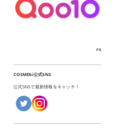
こからは、東京で人気のフレイアク
カリしたくありませんよね。エミナ
ント おすすめパーソナルカラー 02
> あんずのほのかに甘い香りがしま
るカーミングケアパッド」 ツボクサ
OFFクーポンなどを使って、SNSで
リニック・レジーナクリニック・エ
ルクリニックなら、最短1ヶ月ペー
モモ イエベ春・ブルベ夏 03 ワイン
すが > 強くないのでいつでも使える
エキス（保湿成分）配合で、肌荒れ
バズっている美容液やパック、限定
ミナルクリニック・リゼクリニック
スで通えるため、最短6ヶ月の全身
ベリー ブルベ冬 05 フィグピューレ
印象です > > 1本持っていると髪だ
や赤みが気になる肌をやさしく整え
の豪華キットをどこよりもお得にゲ
の4院について、おすすめのポイン
脱毛プランを選ぶことができます！
ブルベ夏・イエベ春 06 ラズベリー
けではなくボディやネイルケアにも
る低刺激設計のトナーパッドです。
ットできます✨ 豊富でリアルな口コ
トを詳しくご紹介します！ フレイア
（※予約状況や脱毛効果の個人差に
ケーキ ブルベ夏・ブルベ冬 07 フル
使えるのも◎ > > 引用元:コスメビ
アイテム詳細を見るQoo10での購入
ミや、ブランド公式ショップの出店
クリニック：選べるプランと女子に
よっては、6ヵ月で完了しない場合
ーツオレ イエベ春 40th ストロベリ
アイテム詳細を見るAmazonでのご
はこちら 4. SKINFOOD キャロット
も充実しているため、新作チェック
優しい手厚いサポート♡ ※満足度9
もあります）。 さらに、連続照射が
ーボンボン ブルベ夏 アイテム詳細
購入はこちら 2026年上半期 総合3
カロテン カーミングウォーターパッ
からリピート買いまで、美容マニア
6% 集計機関・アンケート内容：社
できる医療脱毛器を使っているた
を見るQoo10でのご購入はこちら
位 MAJOLICA MAJORCA（マジョリ
ド 「ゆらぎがちな肌をやさしく整え
の「欲しい」がすべて詰まったお買
内・施術済みフレイア顧客向けのア
め、全身の施術でも1回約60分で終
迷ったらこのカラーがおすすめ！ ナ
カ マジョルカ）「シャドーカスタマ
る植物由来カーミングケア」 βカロ
い物天国です。 Qoo10はこちら @C
ンケート 対象期間：2024/12/11～2
わります。 全国60院以上＆21時ま
PR
チュラルメイクなら「02 モモ」 自
イズ」 👑「シャドーカスタマイズ」
テンを含むにんじん由来成分で、乾
OSME アットコスメ（@cosme）
025/5/15 アンケート数:12606 フレ
で営業！ お仕事や学校の帰りにサク
然な血色感を演出できる万能カラ
の特徴 まばゆく発色フォルム整形シ
燥や外的刺激で不安定になりやすい
は、日本の美容マニアなら誰もが一
イアクリニックは、都内に新宿や渋
ッと寄りたい！という方にもエミナ
ー。 オフィスメイクなら「40th ス
ャドウ✨ 吸いこまれそうな奥行きの
肌をやさしく整えます。軽やかな使
度はお世話になる日本最大級の化粧
谷、銀座など7院があり、どこも駅
ルは強い味方。北海道から沖縄まで
トロベリーボンボン」 上品で落ち着
ある目もとをかなえる、フォルム整
用感も特長です。 アイテム詳細を見
品クチコミサイトです✨ 一番の魅力
から近くてアクセス抜群。平日は夜
全国に60院以上を展開しており、ど
いた印象に仕上がります。 毎日使い
形パウダーシャドウ。ひと塗りでま
るQoo10での購入はこちら 5. ANU
は、2,000万件を超える圧倒的なボ
COSMEbi公式SNS
21時まで開いているので、お仕事や
こも駅チカの好立地なんです。しか
やすい万能カラーなら「05 フィグ
ばゆく発色し、光の効果で目もとが
A 8ヒアルロン酸カテキンカーミン
リュームのリアルなクチコミ検索機
学校帰りにも通いやすいクリニック
も夜21時まで開いているので、忙し
ピューレ」 シーンを選ばず使える人
立体的に生まれ変わります。 実際に
グパッド 「うるおいを与えながら肌
能にあります。 自分の年齢や肌質
です。 ♡クイックプラン 時間をか
い毎日でも無理なく予定に組み込め
公式SNSで最新情報をキャッチ！
気カラーです。 韓国メイク・透明感
使用した方のクチコミ > 5 > 鮮やか
のキメを整えるバランスケアパッ
（乾燥肌・敏感肌など）、あるいは
けてしっかり脱毛。割引制度や保証
ます（※店舗によって診察時間は異
重視なら「06 ラズベリーケーキ」
発色✨ 吸い込まれそうな奥行きのあ
ド」 カテキン*1配合の極薄パッド
「毛穴」「美白」といった肌の悩み
サービスは充実！ 全身＋VIO 52,80
なります）。 そして嬉しいのが、施
青みピンクが透明感を引き立てま
る目もとを作れるアイシャドウ♡ >
で、肌にうるおいを与えながらキメ
に合わせてクチコミを絞り込めるた
0円(税込) 5回コース 所要時間が60
術室がカーテン仕切りではなくドア
す。 イエベ春なら「07 フルーツオ
パウダータイプなのに粉っぽさがな
を整え、すこやかな肌状態へ導くデ
め、自分に本当に合うコスメを失敗
分で完了 全身＋VIO＋顔 94,600円
付きの完全個室になっていること！
レ」 やわらかく可愛らしい印象に仕
くぴたっと密着♡発色が良くて煌め
イリーケアアイテムです。 *1 チャ
せずに見つけられる美容の羅針盤と
(税込) 5回コース 36箇所の脱毛が可
女性専用のプライベート空間なの
上がります。 よくある質問💡 色持
くパールが美しい✨ > 単色でも綺麗
カテキン（整肌成分） アイテム詳細
して絶大な信頼を得ています。 さら
能 ♡安心プラン １回、５回コー
で、周りの目を気にせずリラックス
ちはいい？ むちぷるティントはティ
にグラデーションを作れて簡単に立
を見るQoo10での購入はこちら 6.
に、年に数回発表される「ベストコ
ス、８回コースがあり、コース終了
して施術を受けられます。 痛みに配
ント処方のため、塗布後は色が定着
体感を出せます✨ > > カラーの名前
MEDIHEAL PDRNリフティングパッ
スメアワード（ベスコス）」は、日
後の追加照射の料金も設定していま
慮した医療脱毛器の導入と肌トラブ
しやすく、飲み物を飲んだあとでも
がまた可愛い💕 > PK321 ひとひら
ド 「ハリ感を意識したケアで肌をな
本の美容トレンドを大きく左右する