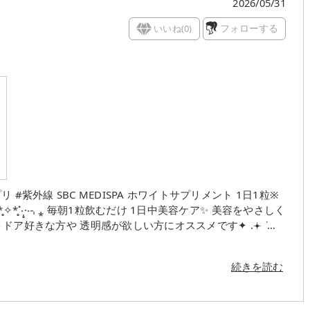
2026/05/31
いいね(
0
)
フォローする
トサプリメント 1日1粒※
容ケア✨ 美容をやさしく
も大きくなくクセもないので飲みやすかったです💊🙋🏻‍♀️ ※ 目安量
続きを読む