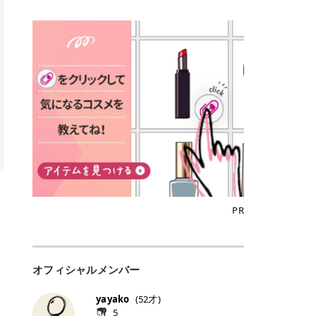
込)/5回 144,800円(税込)/5回 毛質に
Qoo10でのご購入はこちら CANMA
に触れた瞬間、ぷるんとしたジェリ
どに数分のせることで、集中保湿ケ
にぴったり。 Qoo10も、オリヤン
いでしょうか。 ズバリ、効果を実感
合わせて脱毛機を選択可能！有効期
KE むちぷるティント全色一覧 モモ
ーグロスが広がり、ふっくらボリュ
アとしても活用できます。 トナーパ
も、＠cosmeも、いつものコスメ購
するまでの期間や必要な施術回数が
限も5年と長くマイペースに通いや
｜血色感じるヌーディーピンク 桃の
ーム感のある仕上がりに✨ まるでリ
ッドの選び方 トナーパッドは、配合
入を“ちょっとお得”に変えられるの
大きな違いとして挙げられます！ 医
すい ラシャ メディオスターNeXT P
ような血色感を演出するヌーディー
フティングしたような、新しいリッ
成分やパッドの素材によって特徴が
が、トラミーリワードです✨ 今回
療脱毛は、医療機関（クリニックや
RO ジェントルYAGプロ 公式サイト
ピンク。 黄みと青みのバランスが良
プティンググロス💄 実際に使用した
異なります。 自分の肌悩みや理想の
は、トラミーリワードの特徴や活用
皮膚科など）だけで扱える高出力の
> ※医療脱毛は自由診療です。治療
く、自然になじむコーラル系カラー
方のクチコミ > 5 > プルプル > 唇に
仕上がりに合わせて選ぶことで、毎
方法、美容好きさんにおすすめな理
レーザーを使って、発毛組織にアプ
には赤み、痒み、火傷、毛嚢炎、一
です。 自然な血色感をプラスしてく
塗るPDRNグロス > > AMUSE ジェ
日のスキンケアに取り入れやすくな
由を詳しくご紹介します！ トラミー
ローチする施術といわれています。
時的な硬毛化などのリスクが伴いま
れるので、ナチュラルメイクとの相
ルフィットグロス > > ぷっくりツヤ
ります。 肌悩みに合わせて選ぶ パ
リワードとは？ 「トラミーリワー
そのため、少ない回数で永久脱毛
す。 目次▼ 1. エミナルクリニック
性抜群。 可愛らしく、多幸感のある
ツヤだけどベタっとした感じはなく
ッドの素材で選ぶ トナーパッドの使
ド」は、東証グロース上場企業であ
（※）を目指すことができます。
の魅力とは？選ばれる3つの特徴 ・
印象に仕上がります。 ワインベリー
て使いやすいですね。プランピング
い方 洗顔後すぐの清潔な肌に使用し
る株式会社アイズが運営する、安
（※永久脱毛とは一生毛が1本も生
最短6か月からの脱毛プランが選べ
｜気品をまとうローズレッド 深みの
効果で少しスーッとします。ここは
ます。 STEP1 エンボス面（凹凸
心・安全なポイントサイト機能で
えてこないという意味ではなく、ア
る！ ・全国60院以上＆21時まで営
ある青みレッド。 大人っぽく華やか
好き嫌いがあるかもしれませんが慣
面）で顔全体をやさしく拭き取りま
す。 トラミーリワードは、トラミー
メリカの基準に基づき「長期間にわ
業！ ・痛みに配慮した医療脱毛器の
な印象を与えるベリーカラーです。
れますね。 > > 分かりにくいけど、
す。 特に小鼻・あご・額など皮脂や
会員向けのポイントサービスです。
たって毛量が明らかに減少している
導入と肌トラブル対応 2. エミナル
ひと塗りで顔全体が華やかになり、
チップは片面がツルツル、片面がモ
古い角質が気になる部分は丁寧にな
対象ショップやサービスを利用する
状態が維持されること」を指しま
クリニックの口コミ・評判 3. エミ
リップを主役にしたメイクが完成。
ケモケになってます。 > > 桜グロス
じませましょう。 STEP2 パッドを
ことでポイントを獲得でき、貯まっ
す。） 一方のエステ脱毛は、出力が
ナルクリニックの全身脱毛料金プラ
クールで上品な雰囲気を演出できま
【日本限定色】：上品なピンクベー
裏返し、フラット面で顔全体をやさ
たポイントはAmazonギフト券やド
優しい機器を使うため痛みが少ない
ン ・全身脱毛の基本コースと料金
す。 フィグピューレ｜色っぽさと上
ジュ > > すももパールグロス【日本
PR
しく押さえながら化粧水をなじませ
ットマネーなどに交換できます。 普
のがメリットですが、毛根を破壊す
・追加費用がかからないシステム ・
品さを叶える赤みローズ 赤みとくす
限定色】：微細なラメがきらめく血
ます。 STEP3 その後は美容液・乳
段のネットショッピングを活用しな
ることはできないので一時的な減毛
支払い方法｜決済方法と医療ローン
みをほどよく含んだローズカラー。
色がよく見えるピンク。 > > どちら
液・クリームなど、普段どおりのス
がらポイントを貯められるため、ポ
にとどまります。結果的に、何度も
の活用も！ 4. エミナルクリニック
ニュートラルな発色で、肌色を選び
も上品で使いやすい色ですね。すも
キンケアを行います。 乾燥が気にな
イ活初心者でも始めやすいのが魅力
通う必要が出てくることが多くなり
の熱破壊式の脱毛機 5. エミナルク
にくい万能カラーです。 派手すぎず
もパールグロスの方がラメが入って
る部分には2〜5分程度のせて部分用
です✨ トラミーリワードの特徴 普
ます。 なお、医療脱毛は保険がきか
リニックのお得な割引・キャンペー
オフィシャルメンバー
落ち着いた印象に仕上がり、オン・
いるので華やかそうに見えるけど、
パックとして使用するのもおすすめ
段よく使っているコスメ通販サイト
ない自由診療なので、クリニックに
ン制度 ・学生プラン｜学生証の提示
オフ問わず使いやすいカラー。 きれ
付けてみると落ち着いた色ですね。
です。 おすすめトナーパッド7選 こ
を、トラミーリワード経由にするだ
よって料金設定が自由に決められて
で割引 ・ペア限定プラン｜家族や友
いめメイクにもカジュアルメイクに
> > スキンケア成分が配合されてい
yayako
(
52
才)
こからは、保湿ケアや肌荒れケア、
けでポイントが貯まるのが大きな魅
います。だからこそ、しっかり比較
人と一緒にスタートできる ・他社か
もマッチします。 ラズベリーケーキ
て保湿もしっかりしてくれます。最
5
毛穴ケアなど目的別におすすめのト
力です✨ 例えば、、、 ・メガ割の
して選ぶことが大切なのです。 医療