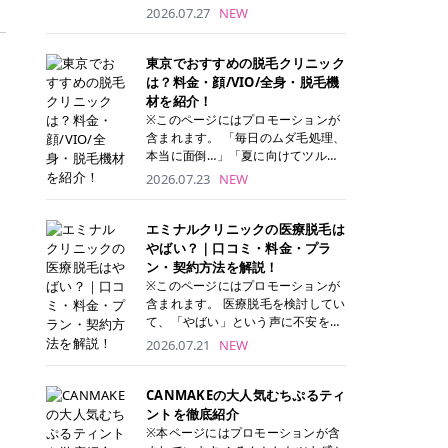
ナーパッド」は、化粧水や美容液を
2026.07.27
NEW
たっぷり含ませた丸型のコットンパ
ッド状のスキンケアアイテムです。
トナーパッドは洗顔後に肌をやさし
東京でおすすめの脱毛クリニック
く拭き取ることで、古い角質や余分
は？料金・顔/VIO/全身・脱毛機
な皮脂汚れをオフしながら、うるお
材を紹介！
いを与えられるのが特徴✨ さらに、
※このページにはプロモーションが
気になる部分には数分のせて部分用
含まれます。 「毎日のムダ毛処理、
パックとしても使用できるため、1
本当に面倒…」「夏に向けてツルツ
枚で「拭き取り」と「保湿ケア」の
ル肌になりたい！」 そう思って東京
2026.07.23
NEW
両方を叶えられます。 韓国コスメブ
で医療脱毛を探し始めても、クリニ
ランドを中心に人気を集めていまし
ックがたくさんありすぎてどこを選
たが、現在では日本でも定番のスキ
べばいいの？と迷ってしまいますよ
エミナルクリニックの医療脱毛は
ンケアアイテムとして幅広い世代に
ね。 この記事では、医療脱毛の基本
やばい？｜口コミ・料金・プラ
愛用されています。 トナーパッドの
から、東京で特に通いやすいフレイ
ン・契約方法を解説！
特徴 トナーパッドと拭き取り化粧水
アクリニック・レジーナクリニッ
※このページにはプロモーションが
の違い 「トナーパッド」と「拭き取
ク・エミナルクリニック・リゼクリ
含まれます。 医療脱毛を検討してい
り化粧水」はどちらも洗顔後に使用
ニックの4院について、分かりやす
て、「やばい」という声に不安を抱
するスキンケアアイテムですが、使
く解説します。 自分にぴったりのク
える方も多いのではないでしょう
2026.07.21
NEW
い方や特徴に違いがあります。 トナ
リニックを見つけて、面倒な自己処
か。 この記事では、エミナルクリニ
ーパッドは、化粧水があらかじめパ
理から卒業しちゃいましょう♪ クリ
ックの全身脱毛プランの詳しい料金
ッドに含まれているため、コットン
ニック 全身＋VIO 全身＋VIO＋顔 特
体系をはじめ、学生や友人同士でお
CANMAKEの大人気むちぷるティ
を用意する手間がなく、忙しい朝で
徴 脱毛器 詳細 フレイアクリニック
得になる割引キャンペーン、無料カ
ントを徹底紹介
もサッと使えるのが魅力です。 ま
52,800円(税込)/5回 94,600円(税
ウンセリングから施術までの具体的
※本ページにはプロモーションが含
た、保湿成分を豊富に配合した商品
込)/5回 肌への負担に配慮しなが
なステップを分かりやすく解説しま