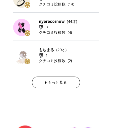
らの「のりかえ」や「お友だち紹
｜甘く可愛いモーヴピンク 鮮やかな
近、乾燥していた唇がプルンと見え
クチコミ投稿数
ナーパッドをご紹介します。 毎日使
タイミングで利用することが多いQ
(
14
)
脱毛の「熱破壊式」と「蓄熱式」と
介」も！ 6. 予約から脱毛施術まで
青みを感じるラズベリーピンク。 フ
てうれちい！ > > 引用元:コスメビ
いやすいトナーパッドから、スペシ
oo10 ・口コミを見ながら購入する
は？ 医療脱毛のレーザー機器には、
のステップ ・無料カウンセリングの
ェミニンな雰囲気を演出できる可愛
アイテム詳細を見るQoo10でのご購
ャルケアにぴったりなトナーパッド
＠cosme ・韓国コスメをチェック
大きく分けて「熱破壊式」と「蓄熱
予約方法 ・カウンセリング当日の持
らしいカラーです。 透明感を引き立
入はこちら 2026年上半期 総合2位
まで厳選しました。 1. MEDICUBE
する際によく見るOLIVE YOUNG GL
式」の2種類があり、それぞれ得意
nyorocosnow
(
44
才)
ち物 ・医師の問診とプラン提案 ・
てながら、甘さのある印象に。 韓国
柳屋（ヤナギヤ）「柳屋 あんず
PDRNピンクコラーゲンゲルトナー
OBAL など、すでに使い慣れている
な毛質が違います。 * 熱破壊式 高
施術当日の流れと次回予約の取り方
3
メイクやピンクメイクとも相性抜群
油」 👑「柳屋 あんず油」の特徴 1
パッド 「うるおいとハリ感をサポー
サイトが対象になっている場合も多
出力のレーザーをバチッ！と当て
7. 店舗一覧と美容医療メニュー ・
クチコミ投稿数
(
4
)
です。 フルーツオレ｜ピュア感あふ
00％植物由来の「柳屋 あんず油」
トし、なめらかな肌へ導く高密着ゲ
く、お買い物の内容や流れを変える
て、毛根の発毛組織に向けてレーザ
全国60院以上！エミナルクリニック
れるミルキーコーラル 白みを含んだ
フワッと香りさらっとまとまり、ツ
ルパッド」 PDRNやコラーゲン成分
必要はありません。 「どうせ買う予
ーを照射します。ワキやVIOのよう
の店舗一覧 ・脱毛だけじゃない！美
ミルキーなコーラルカラー。 やさし
ヤのある美しい髪に導きます。 ヘア
を配合し、乾燥やハリ不足が気にな
定だったコスメ」をトラミーリワー
な、太くて濃い毛にも使用が可能で
容医療メニュー 8. まとめ ｜エミナ
くふんわり発色し、粘膜リップのよ
だけでなく、ボディケア・ネイルケ
もちまる
(
29
才)
る肌をしっとり整えるゲルタイプの
ドを経由するだけで、ポイントも一
す！その分、輪ゴムで弾かれたよう
ルクリニックの魅力とは？選ばれる
うな仕上がりになります。 柔らかく
アなど幅広く保湿ケア。 実際に使用
1
トナーパッド。密着力が高く、スキ
緒に受け取れる、そんな手軽さがあ
な強い痛みを感じやすい傾向があり
3つの特徴 ※1 開業2019年3月20日
可愛らしい印象になり、毎日使いた
した方のクチコミ > 5 > 1本あると
クチコミ投稿数
ンケアの土台ケアとして取り入れや
ります✨ またトラミーリワードに
(
2
)
ます。 * 蓄熱式 低出力のレーザー
～2026年6月30日時点(医療脱毛、
くなるナチュラルカラー。 スクール
便利なオイル😊 > 柳屋 あんず油 >
すいアイテムです。 アイテム詳細を
は、以下のような特徴があります！
を連続で当てて、毛の成長をコント
ハイフ、ダーマペン、美容点滴、医
メイクやオフィスメイクにもおすす
> ──────────── > > 100%植
見るQoo10での購入はこちら 2. BIO
・1ポイント＝1円でわかりやすい
ロールする部分（バルジ領域）にじ
療ダイエットなど) 「早く綺麗にな
めです。 40TH ストロベリーボンボ
物由来のオイル > > 白髪染めで傷ん
DANCE コラーゲンゲルトナーパッ
・選べるe-GIFT・Amazonギフト
わじわ熱を伝える方式です。急激な
りたいけど、痛いのはイヤだし、通
ン｜上品なピンクベージュ 黄みを抑
でいてパサついているので > オイル
ド 「うるおいを与えながら肌をやわ
券・ドットマネーなどに交換できる
熱さを感じにくく、痛みや肌への負
もっと見る
う時間もない…」医療脱毛にそんな
えたクリーミーなピンクベージュ。
は必需品です > > 少しとろみがある
らかく整える保湿ケアパッド」 ゲル
・トラミー会員なら無料で利用でき
担を抑えやすいのが嬉しいポイン
ハードルを感じていませんか？エミ
ほんのり青みを感じる絶妙なカラー
ものの、さらっと軽めのオイル > >
素材ならではの高密着設計で、肌に
る ・ポイ活初心者でも始めやすい
ト。顔や背中などの産毛や細い毛に
ナルクリニックは、そんな私たちの
で、自然な血色感を演出します。 肌
ベタつかなくて髪につけるとサラサ
うるおいを与えながらやさしく整え
編集部が厳選！トラミーリワードお
向いています。 最近は、この両方を
ワガママを叶えてくれるクリニック
になじみながらも、唇をふんわり明
ラでツヤが出ます✨ > > ドライヤー
る保湿特化型トナーパッド。乾燥し
すすめ3選 QOO10 Qoo10（キュー
使い分けられる優秀な脱毛機を導入
なんです！多くの女性から選ばれて
るく見せてくれるカラー。 オフィス
前とドライヤー後に使っていますが
やすい肌をふっくらとした印象に導
テン）は、話題の韓国コスメや最新
しているクリニックも増えているの
いる3つの魅力をご紹介します。 最
メイクやナチュラルメイクにもぴっ
> 髪がペタッとならなくて気に入っ
きます。 アイテム詳細を見るQoo1
のトレンドスキンケアがいち早く、
で、自分の毛質に合わせてお任せで
短6か月からの脱毛プランが選べ
たりです。 アイテム詳細を見るQoo
てます😊 > > ワンタッチキャップな
0での購入はこちら 3. SKIN1004 セ
驚きの価格で手に入る大人気の通販
きることが多いですよ。 ｜東京でお
る！ 「せっかく脱毛を始めたのに、
10でのご購入はこちら イエベ・ブ
ので開けやすく > 1滴ずつ出るので
ンテラ クイックカーミングパッド
サイトです！ 特に年4回開催される
すすめの医療脱毛クリニック4選 こ
次の予約が数ヶ月先…」なんてガッ
ルベ別おすすめカラー むちぷるティ
量を調節しやすく使いやすいです >
「ゆらぎやすい肌をすこやかに整え
ビッグセール「メガ割」では、20%