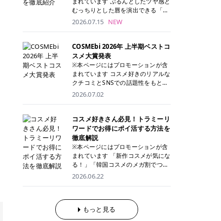
まれています ぷるんとしたツヤ感と
が多く、拭き取り後にそのまま部分
ら、コストパフォーマンスも重視し
す。 これから手軽に全身医療脱毛を
むっちりとした唇を演出できる「C
用パックとして使えるトナーパッド
たい方に！ メディオスターモノリス
始めたいと考えている方は、ぜひ最
ANMAKE（キャンメイク）むちぷる
2026.07.15
NEW
も増えています。 一方、拭き取り化
メディオスターNeXT PRO 公式サイ
後までチェックして、ご自身にぴっ
ティント」。 ティントならではの色
粧水は液体タイプのため、コットン
ト> レジーナクリニック 52,800円
たりのクリニック選びの参考にして
持ちに加え、プランパー効果※と保
に含ませて使用します。 使用量を調
(税込)/5回 99,000円(税込)/5回 ジェ
ください！ クリニック 全身＋VIO
湿ケアも叶えられることから、SNS
COSMEbi 2026年 上半期ベストコ
整しやすく、お気に入りの化粧水を
ントルシリーズを選べるため、脱毛
全身＋VIO＋顔 特徴 脱毛器 詳細 フ
でも話題の人気リップです。 「自分
スメ大賞発表
使いたい方やコストを抑えて続けた
機にこだわりたい方におすすめ！ ジ
レイアクリニック 52,800円(税込)/5
にはどのカラーが似合う？」「イエ
※本ページにはプロモーションが含
い方にもおすすめです。 トナーパッ
ェントルマックスプロ ジェントルマ
回 94,600円(税込)/5回 肌への負担
ベ・ブルベ別のおすすめは？」と気
まれています コスメ好きのリアルな
ドのメリット トナーパッドは、角質
ックスプロプラス ジェントルレーズ
に配慮しながら、コストパフォーマ
になっている方も多いのではないで
クチコミとSNSでの話題性をもとに
ケア・保湿ケア・部分用パックまで
プロ ソプラノチタニウム 公式サイ
ンスも重視したい方に！ メディオス
しょうか。 今回は6色のスウォッチ
選出された、COSMEbi 2026年上半
1枚で行える便利なスキンケアアイ
2026.07.02
ト> エミナルクリニック 49,500円
ターモノリス メディオスターNeXT
とともにご紹介！それぞれの色味や
期のベストコスメが決定！ 話題性・
テムです。 ここでは、トナーパッド
(税込)/6回 93,500円(税込)/6回 エミ
PRO 公式サイト> レジーナクリニッ
おすすめのパーソナルカラー、どん
使用感・仕上がりすべてを兼ね備え
を取り入れるメリットをご紹介しま
ナルクリニックの始めやすい料金設
ク 52,800円(税込)/5回 99,000円(税
なメイクに合うのかまで詳しく解説
た名品たちを、カテゴリ別にご紹介
コスメ好きさん必見！トラミーリ
す。 古い角質や皮脂汚れをやさしく
定！月々払いも安くて通いやすい ク
込)/5回 ジェントルシリーズを選べ
します✨ ※メイクアップ効果による
します。 本記事では、2025年11月
ワードでお得にポイ活する方法を
オフ トナーパッドを使用すること
リスタルプロ 公式サイト> リゼクリ
るため、脱毛機にこだわりたい方に
CANMAKE むちぷるティントとは？
～2026年4月までの半年間におい
徹底解説
で、洗顔だけでは落としきれない古
ニック 109,800円(税込)/5回 144,80
おすすめ！ ジェントルマックスプロ
CANMAKE むちぷるティントは、テ
て、COSMEbi内でのクチコミとSN
い角質や余分な皮脂汚れをやさしく
※本ページにはプロモーションが含
0円(税込)/5回 毛質に合わせて脱毛
ジェントルマックスプロプラス ジェ
ィント・プランパー・保湿ケアを1
Sでの話題性を元に選出されたコス
拭き取り、なめらかな肌へ整えま
まれています 「新作コスメが気にな
機を選択可能！有効期限も5年と長
ントルレーズプロ ソプラノチタニウ
本で叶えるリップです。 するすると
メやスキンケアなどの化粧品を「総
す。 保湿ケアまで1枚でできる 保湿
る！」「韓国コスメのメガ割でつい
くマイペースに通いやすい ラシャ
ム 公式サイト> エミナルクリニック
塗れるなめらかなテクスチャーで、
合」「デパコス」「プチプラ」「韓
成分を配合したトナーパッドなら、
買いすぎてしまう……」 そんな美容
メディオスターNeXT PRO ジェント
2026.06.22
49,500円(税込)/6回 93,500円(税
縦ジワをカバーしながら、むっちり
国コスメ」に分けて1位～3位までを
肌へうるおいを与えながらスキンケ
好きさんにおすすめなのが「トラミ
ルYAGプロ 公式サイト> ｜そもそも
込)/6回 エミナルクリニックの始め
としたツヤのある唇を演出します。
ランキング形式で発表！ 2026年上
アできるため、忙しい朝や夜の時短
ーリワード」です！ 普段のお買い物
医療脱毛って？エステ脱毛と何が違
やすい料金設定！月々払いも安くて
さらに、美容保湿成分を配合してい
半期 総合大賞 AMUSE（アミュー
ケアにもぴったりです。 部分パック
を少し工夫するだけでポイントを貯
うの？ 脱毛を考えたときに、まず悩
通いやすい クリスタルプロ 公式サ
るため、乾燥しにくくデイリー使い
ズ）「 ジェルフィットグロス」 👑
としても使える 多くのトナーパッド
められるため、コスメやスキンケア
もっと見る
むのが「医療脱毛とエステ脱毛、ど
イト> リゼクリニック 109,800円(税
にもぴったり！ アイテム詳細を見る
「ジェルフィットグロス」の特徴 唇
は、乾燥が気になる頬や額、小鼻な
にかかる費用を少しでも抑えたい方
っちがいいの？」ということではな