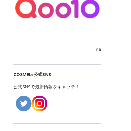
こからは、東京で人気のフレイアク
カリしたくありませんよね。エミナ
ント おすすめパーソナルカラー 02
> あんずのほのかに甘い香りがしま
るカーミングケアパッド」 ツボクサ
OFFクーポンなどを使って、SNSで
リニック・レジーナクリニック・エ
ルクリニックなら、最短1ヶ月ペー
モモ イエベ春・ブルベ夏 03 ワイン
すが > 強くないのでいつでも使える
エキス（保湿成分）配合で、肌荒れ
バズっている美容液やパック、限定
ミナルクリニック・リゼクリニック
スで通えるため、最短6ヶ月の全身
ベリー ブルベ冬 05 フィグピューレ
印象です > > 1本持っていると髪だ
や赤みが気になる肌をやさしく整え
の豪華キットをどこよりもお得にゲ
の4院について、おすすめのポイン
脱毛プランを選ぶことができます！
ブルベ夏・イエベ春 06 ラズベリー
けではなくボディやネイルケアにも
る低刺激設計のトナーパッドです。
ットできます✨ 豊富でリアルな口コ
トを詳しくご紹介します！ フレイア
（※予約状況や脱毛効果の個人差に
ケーキ ブルベ夏・ブルベ冬 07 フル
使えるのも◎ > > 引用元:コスメビ
アイテム詳細を見るQoo10での購入
ミや、ブランド公式ショップの出店
クリニック：選べるプランと女子に
よっては、6ヵ月で完了しない場合
ーツオレ イエベ春 40th ストロベリ
アイテム詳細を見るAmazonでのご
はこちら 4. SKINFOOD キャロット
も充実しているため、新作チェック
優しい手厚いサポート♡ ※満足度9
もあります）。 さらに、連続照射が
ーボンボン ブルベ夏 アイテム詳細
購入はこちら 2026年上半期 総合3
カロテン カーミングウォーターパッ
からリピート買いまで、美容マニア
6% 集計機関・アンケート内容：社
できる医療脱毛器を使っているた
を見るQoo10でのご購入はこちら
位 MAJOLICA MAJORCA（マジョリ
ド 「ゆらぎがちな肌をやさしく整え
の「欲しい」がすべて詰まったお買
内・施術済みフレイア顧客向けのア
め、全身の施術でも1回約60分で終
迷ったらこのカラーがおすすめ！ ナ
カ マジョルカ）「シャドーカスタマ
る植物由来カーミングケア」 βカロ
い物天国です。 Qoo10はこちら @C
ンケート 対象期間：2024/12/11～2
わります。 全国60院以上＆21時ま
PR
チュラルメイクなら「02 モモ」 自
イズ」 👑「シャドーカスタマイズ」
テンを含むにんじん由来成分で、乾
OSME アットコスメ（@cosme）
025/5/15 アンケート数:12606 フレ
で営業！ お仕事や学校の帰りにサク
然な血色感を演出できる万能カラ
の特徴 まばゆく発色フォルム整形シ
燥や外的刺激で不安定になりやすい
は、日本の美容マニアなら誰もが一
イアクリニックは、都内に新宿や渋
ッと寄りたい！という方にもエミナ
ー。 オフィスメイクなら「40th ス
ャドウ✨ 吸いこまれそうな奥行きの
肌をやさしく整えます。軽やかな使
度はお世話になる日本最大級の化粧
谷、銀座など7院があり、どこも駅
ルは強い味方。北海道から沖縄まで
トロベリーボンボン」 上品で落ち着
ある目もとをかなえる、フォルム整
用感も特長です。 アイテム詳細を見
品クチコミサイトです✨ 一番の魅力
から近くてアクセス抜群。平日は夜
全国に60院以上を展開しており、ど
いた印象に仕上がります。 毎日使い
形パウダーシャドウ。ひと塗りでま
るQoo10での購入はこちら 5. ANU
は、2,000万件を超える圧倒的なボ
COSMEbi公式SNS
21時まで開いているので、お仕事や
こも駅チカの好立地なんです。しか
やすい万能カラーなら「05 フィグ
ばゆく発色し、光の効果で目もとが
A 8ヒアルロン酸カテキンカーミン
リュームのリアルなクチコミ検索機
学校帰りにも通いやすいクリニック
も夜21時まで開いているので、忙し
ピューレ」 シーンを選ばず使える人
立体的に生まれ変わります。 実際に
グパッド 「うるおいを与えながら肌
能にあります。 自分の年齢や肌質
です。 ♡クイックプラン 時間をか
い毎日でも無理なく予定に組み込め
公式SNSで最新情報をキャッチ！
気カラーです。 韓国メイク・透明感
使用した方のクチコミ > 5 > 鮮やか
のキメを整えるバランスケアパッ
（乾燥肌・敏感肌など）、あるいは
けてしっかり脱毛。割引制度や保証
ます（※店舗によって診察時間は異
重視なら「06 ラズベリーケーキ」
発色✨ 吸い込まれそうな奥行きのあ
ド」 カテキン*1配合の極薄パッド
「毛穴」「美白」といった肌の悩み
サービスは充実！ 全身＋VIO 52,80
なります）。 そして嬉しいのが、施
青みピンクが透明感を引き立てま
る目もとを作れるアイシャドウ♡ >
で、肌にうるおいを与えながらキメ
に合わせてクチコミを絞り込めるた
0円(税込) 5回コース 所要時間が60
術室がカーテン仕切りではなくドア
す。 イエベ春なら「07 フルーツオ
パウダータイプなのに粉っぽさがな
を整え、すこやかな肌状態へ導くデ
め、自分に本当に合うコスメを失敗
分で完了 全身＋VIO＋顔 94,600円
付きの完全個室になっていること！
レ」 やわらかく可愛らしい印象に仕
くぴたっと密着♡発色が良くて煌め
イリーケアアイテムです。 *1 チャ
せずに見つけられる美容の羅針盤と
(税込) 5回コース 36箇所の脱毛が可
女性専用のプライベート空間なの
上がります。 よくある質問💡 色持
くパールが美しい✨ > 単色でも綺麗
カテキン（整肌成分） アイテム詳細
して絶大な信頼を得ています。 さら
能 ♡安心プラン １回、５回コー
で、周りの目を気にせずリラックス
ちはいい？ むちぷるティントはティ
にグラデーションを作れて簡単に立
を見るQoo10での購入はこちら 6.
に、年に数回発表される「ベストコ
ス、８回コースがあり、コース終了
して施術を受けられます。 痛みに配
ント処方のため、塗布後は色が定着
体感を出せます✨ > > カラーの名前
MEDIHEAL PDRNリフティングパッ
スメアワード（ベスコス）」は、日
後の追加照射の料金も設定していま
慮した医療脱毛器の導入と肌トラブ
しやすく、飲み物を飲んだあとでも
がまた可愛い💕 > PK321 ひとひら
ド 「ハリ感を意識したケアで肌をな
本の美容トレンドを大きく左右する