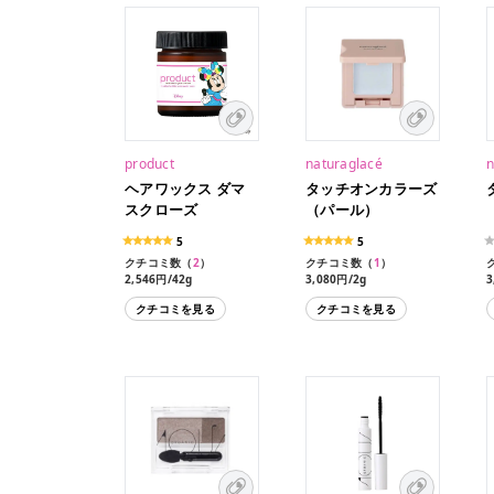
product
naturaglacé
n
ヘアワックス ダマ
タッチオンカラーズ
スクローズ
（パール）
5
5
クチコミ数（
2
）
クチコミ数（
1
）
2,546円/42g
3,080円/2g
3
クチコミを見る
クチコミを見る