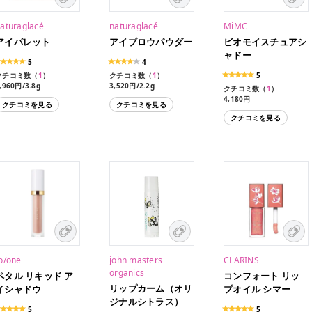
aturaglacé
naturaglacé
MiMC
アイパレット
アイブロウパウダー
ビオモイスチュアシ
ャドー
5
4
クチコミ数（
1
）
クチコミ数（
1
）
5
,960円/3.8g
3,520円/2.2g
クチコミ数（
1
）
4,180円/3.8g（限定品）
3,520円/2.2g（限定品）
4,180円
クチコミを見る
クチコミを見る
クチコミを見る
o/one
john masters
CLARINS
organics
ペタル リキッド ア
コンフォート リッ
リップカーム（オリ
イシャドウ
プオイル シマー
ジナルシトラス）
5
5