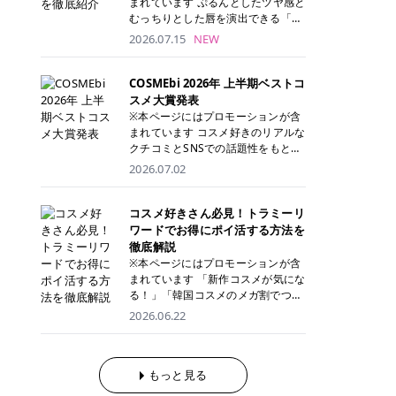
まれています ぷるんとしたツヤ感と
が多く、拭き取り後にそのまま部分
ら、コストパフォーマンスも重視し
す。 これから手軽に全身医療脱毛を
むっちりとした唇を演出できる「C
用パックとして使えるトナーパッド
たい方に！ メディオスターモノリス
始めたいと考えている方は、ぜひ最
ANMAKE（キャンメイク）むちぷる
2026.07.15
NEW
も増えています。 一方、拭き取り化
メディオスターNeXT PRO 公式サイ
後までチェックして、ご自身にぴっ
ティント」。 ティントならではの色
粧水は液体タイプのため、コットン
ト> レジーナクリニック 52,800円
たりのクリニック選びの参考にして
持ちに加え、プランパー効果※と保
に含ませて使用します。 使用量を調
(税込)/5回 99,000円(税込)/5回 ジェ
ください！ クリニック 全身＋VIO
湿ケアも叶えられることから、SNS
COSMEbi 2026年 上半期ベストコ
整しやすく、お気に入りの化粧水を
ントルシリーズを選べるため、脱毛
全身＋VIO＋顔 特徴 脱毛器 詳細 フ
でも話題の人気リップです。 「自分
スメ大賞発表
使いたい方やコストを抑えて続けた
機にこだわりたい方におすすめ！ ジ
レイアクリニック 52,800円(税込)/5
にはどのカラーが似合う？」「イエ
※本ページにはプロモーションが含
い方にもおすすめです。 トナーパッ
ェントルマックスプロ ジェントルマ
回 94,600円(税込)/5回 肌への負担
ベ・ブルベ別のおすすめは？」と気
まれています コスメ好きのリアルな
ドのメリット トナーパッドは、角質
ックスプロプラス ジェントルレーズ
に配慮しながら、コストパフォーマ
になっている方も多いのではないで
クチコミとSNSでの話題性をもとに
ケア・保湿ケア・部分用パックまで
プロ ソプラノチタニウム 公式サイ
ンスも重視したい方に！ メディオス
しょうか。 今回は6色のスウォッチ
選出された、COSMEbi 2026年上半
1枚で行える便利なスキンケアアイ
2026.07.02
ト> エミナルクリニック 49,500円
ターモノリス メディオスターNeXT
とともにご紹介！それぞれの色味や
期のベストコスメが決定！ 話題性・
テムです。 ここでは、トナーパッド
(税込)/6回 93,500円(税込)/6回 エミ
PRO 公式サイト> レジーナクリニッ
おすすめのパーソナルカラー、どん
使用感・仕上がりすべてを兼ね備え
を取り入れるメリットをご紹介しま
ナルクリニックの始めやすい料金設
ク 52,800円(税込)/5回 99,000円(税
なメイクに合うのかまで詳しく解説
た名品たちを、カテゴリ別にご紹介
コスメ好きさん必見！トラミーリ
す。 古い角質や皮脂汚れをやさしく
定！月々払いも安くて通いやすい ク
込)/5回 ジェントルシリーズを選べ
します✨ ※メイクアップ効果による
します。 本記事では、2025年11月
ワードでお得にポイ活する方法を
オフ トナーパッドを使用すること
リスタルプロ 公式サイト> リゼクリ
るため、脱毛機にこだわりたい方に
CANMAKE むちぷるティントとは？
～2026年4月までの半年間におい
徹底解説
で、洗顔だけでは落としきれない古
ニック 109,800円(税込)/5回 144,80
おすすめ！ ジェントルマックスプロ
CANMAKE むちぷるティントは、テ
て、COSMEbi内でのクチコミとSN
い角質や余分な皮脂汚れをやさしく
※本ページにはプロモーションが含
0円(税込)/5回 毛質に合わせて脱毛
ジェントルマックスプロプラス ジェ
ィント・プランパー・保湿ケアを1
Sでの話題性を元に選出されたコス
拭き取り、なめらかな肌へ整えま
まれています 「新作コスメが気にな
機を選択可能！有効期限も5年と長
ントルレーズプロ ソプラノチタニウ
本で叶えるリップです。 するすると
メやスキンケアなどの化粧品を「総
す。 保湿ケアまで1枚でできる 保湿
る！」「韓国コスメのメガ割でつい
くマイペースに通いやすい ラシャ
ム 公式サイト> エミナルクリニック
塗れるなめらかなテクスチャーで、
合」「デパコス」「プチプラ」「韓
成分を配合したトナーパッドなら、
買いすぎてしまう……」 そんな美容
メディオスターNeXT PRO ジェント
2026.06.22
49,500円(税込)/6回 93,500円(税
縦ジワをカバーしながら、むっちり
国コスメ」に分けて1位～3位までを
肌へうるおいを与えながらスキンケ
好きさんにおすすめなのが「トラミ
ルYAGプロ 公式サイト> ｜そもそも
込)/6回 エミナルクリニックの始め
としたツヤのある唇を演出します。
ランキング形式で発表！ 2026年上
アできるため、忙しい朝や夜の時短
ーリワード」です！ 普段のお買い物
医療脱毛って？エステ脱毛と何が違
やすい料金設定！月々払いも安くて
さらに、美容保湿成分を配合してい
半期 総合大賞 AMUSE（アミュー
ケアにもぴったりです。 部分パック
を少し工夫するだけでポイントを貯
うの？ 脱毛を考えたときに、まず悩
通いやすい クリスタルプロ 公式サ
るため、乾燥しにくくデイリー使い
ズ）「 ジェルフィットグロス」 👑
としても使える 多くのトナーパッド
められるため、コスメやスキンケア
もっと見る
むのが「医療脱毛とエステ脱毛、ど
イト> リゼクリニック 109,800円(税
にもぴったり！ アイテム詳細を見る
「ジェルフィットグロス」の特徴 唇
は、乾燥が気になる頬や額、小鼻な
にかかる費用を少しでも抑えたい方
っちがいいの？」ということではな