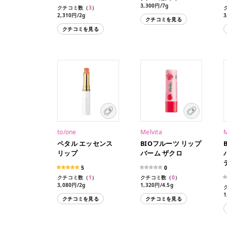
3,300円/7g
クチコミ数（
3
）
2,310円/2g
3
クチコミを見る
クチコミを見る
to/one
Melvita
M
ペタル エッセンス
BIOフルーツ リップ
リップ
バーム ザクロ
5
0
クチコミ数（
1
）
クチコミ数（
0
）
3,080円/2g
1,320円/4.5g
1
クチコミを見る
クチコミを見る