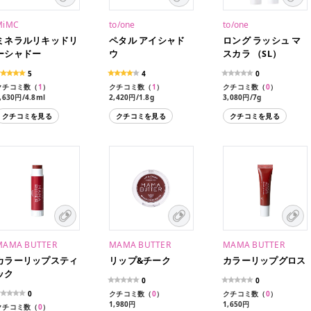
MiMC
to/one
to/one
ミネラルリキッドリ
ペタル アイシャド
ロング ラッシュ マ
ーシャドー
ウ
スカラ （SL）
5
4
0
クチコミ数（
1
）
クチコミ数（
1
）
クチコミ数（
0
）
,630円/4.8ml
2,420円/1.8g
3,080円/7g
クチコミを見る
クチコミを見る
クチコミを見る
MAMA BUTTER
MAMA BUTTER
MAMA BUTTER
カラーリップスティ
リップ&チーク
カラーリップグロス
ック
0
0
0
クチコミ数（
0
）
クチコミ数（
0
）
1,980円
1,650円
クチコミ数（
0
）