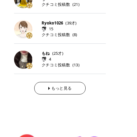
らの「のりかえ」や「お友だち紹
｜甘く可愛いモーヴピンク 鮮やかな
近、乾燥していた唇がプルンと見え
クチコミ投稿数
ナーパッドをご紹介します。 毎日使
タイミングで利用することが多いQ
(
21
)
脱毛の「熱破壊式」と「蓄熱式」と
介」も！ 6. 予約から脱毛施術まで
青みを感じるラズベリーピンク。 フ
てうれちい！ > > 引用元:コスメビ
いやすいトナーパッドから、スペシ
oo10 ・口コミを見ながら購入する
は？ 医療脱毛のレーザー機器には、
のステップ ・無料カウンセリングの
ェミニンな雰囲気を演出できる可愛
アイテム詳細を見るQoo10でのご購
ャルケアにぴったりなトナーパッド
＠cosme ・韓国コスメをチェック
大きく分けて「熱破壊式」と「蓄熱
予約方法 ・カウンセリング当日の持
らしいカラーです。 透明感を引き立
入はこちら 2026年上半期 総合2位
まで厳選しました。 1. MEDICUBE
する際によく見るOLIVE YOUNG GL
式」の2種類があり、それぞれ得意
Ryoko1026
(
39
才)
ち物 ・医師の問診とプラン提案 ・
てながら、甘さのある印象に。 韓国
柳屋（ヤナギヤ）「柳屋 あんず
PDRNピンクコラーゲンゲルトナー
OBAL など、すでに使い慣れている
な毛質が違います。 * 熱破壊式 高
施術当日の流れと次回予約の取り方
15
メイクやピンクメイクとも相性抜群
油」 👑「柳屋 あんず油」の特徴 1
パッド 「うるおいとハリ感をサポー
サイトが対象になっている場合も多
出力のレーザーをバチッ！と当て
7. 店舗一覧と美容医療メニュー ・
クチコミ投稿数
(
8
)
です。 フルーツオレ｜ピュア感あふ
00％植物由来の「柳屋 あんず油」
トし、なめらかな肌へ導く高密着ゲ
く、お買い物の内容や流れを変える
て、毛根の発毛組織に向けてレーザ
全国60院以上！エミナルクリニック
れるミルキーコーラル 白みを含んだ
フワッと香りさらっとまとまり、ツ
ルパッド」 PDRNやコラーゲン成分
必要はありません。 「どうせ買う予
ーを照射します。ワキやVIOのよう
の店舗一覧 ・脱毛だけじゃない！美
ミルキーなコーラルカラー。 やさし
ヤのある美しい髪に導きます。 ヘア
を配合し、乾燥やハリ不足が気にな
定だったコスメ」をトラミーリワー
な、太くて濃い毛にも使用が可能で
容医療メニュー 8. まとめ ｜エミナ
くふんわり発色し、粘膜リップのよ
だけでなく、ボディケア・ネイルケ
もね
(
25
才)
る肌をしっとり整えるゲルタイプの
ドを経由するだけで、ポイントも一
す！その分、輪ゴムで弾かれたよう
ルクリニックの魅力とは？選ばれる
うな仕上がりになります。 柔らかく
アなど幅広く保湿ケア。 実際に使用
4
トナーパッド。密着力が高く、スキ
緒に受け取れる、そんな手軽さがあ
な強い痛みを感じやすい傾向があり
3つの特徴 ※1 開業2019年3月20日
可愛らしい印象になり、毎日使いた
した方のクチコミ > 5 > 1本あると
クチコミ投稿数
ンケアの土台ケアとして取り入れや
ります✨ またトラミーリワードに
(
13
)
ます。 * 蓄熱式 低出力のレーザー
～2026年6月30日時点(医療脱毛、
くなるナチュラルカラー。 スクール
便利なオイル😊 > 柳屋 あんず油 >
すいアイテムです。 アイテム詳細を
は、以下のような特徴があります！
を連続で当てて、毛の成長をコント
ハイフ、ダーマペン、美容点滴、医
メイクやオフィスメイクにもおすす
> ──────────── > > 100%植
見るQoo10での購入はこちら 2. BIO
・1ポイント＝1円でわかりやすい
ロールする部分（バルジ領域）にじ
療ダイエットなど) 「早く綺麗にな
めです。 40TH ストロベリーボンボ
物由来のオイル > > 白髪染めで傷ん
DANCE コラーゲンゲルトナーパッ
・選べるe-GIFT・Amazonギフト
わじわ熱を伝える方式です。急激な
りたいけど、痛いのはイヤだし、通
ン｜上品なピンクベージュ 黄みを抑
でいてパサついているので > オイル
ド 「うるおいを与えながら肌をやわ
券・ドットマネーなどに交換できる
熱さを感じにくく、痛みや肌への負
もっと見る
う時間もない…」医療脱毛にそんな
えたクリーミーなピンクベージュ。
は必需品です > > 少しとろみがある
らかく整える保湿ケアパッド」 ゲル
・トラミー会員なら無料で利用でき
担を抑えやすいのが嬉しいポイン
ハードルを感じていませんか？エミ
ほんのり青みを感じる絶妙なカラー
ものの、さらっと軽めのオイル > >
素材ならではの高密着設計で、肌に
る ・ポイ活初心者でも始めやすい
ト。顔や背中などの産毛や細い毛に
ナルクリニックは、そんな私たちの
で、自然な血色感を演出します。 肌
ベタつかなくて髪につけるとサラサ
うるおいを与えながらやさしく整え
編集部が厳選！トラミーリワードお
向いています。 最近は、この両方を
ワガママを叶えてくれるクリニック
になじみながらも、唇をふんわり明
ラでツヤが出ます✨ > > ドライヤー
る保湿特化型トナーパッド。乾燥し
すすめ3選 QOO10 Qoo10（キュー
使い分けられる優秀な脱毛機を導入
なんです！多くの女性から選ばれて
るく見せてくれるカラー。 オフィス
前とドライヤー後に使っていますが
やすい肌をふっくらとした印象に導
テン）は、話題の韓国コスメや最新
しているクリニックも増えているの
いる3つの魅力をご紹介します。 最
メイクやナチュラルメイクにもぴっ
> 髪がペタッとならなくて気に入っ
きます。 アイテム詳細を見るQoo1
のトレンドスキンケアがいち早く、
で、自分の毛質に合わせてお任せで
短6か月からの脱毛プランが選べ
たりです。 アイテム詳細を見るQoo
てます😊 > > ワンタッチキャップな
0での購入はこちら 3. SKIN1004 セ
驚きの価格で手に入る大人気の通販
きることが多いですよ。 ｜東京でお
る！ 「せっかく脱毛を始めたのに、
10でのご購入はこちら イエベ・ブ
ので開けやすく > 1滴ずつ出るので
ンテラ クイックカーミングパッド
サイトです！ 特に年4回開催される
すすめの医療脱毛クリニック4選 こ
次の予約が数ヶ月先…」なんてガッ
ルベ別おすすめカラー むちぷるティ
量を調節しやすく使いやすいです >
「ゆらぎやすい肌をすこやかに整え
ビッグセール「メガ割」では、20%