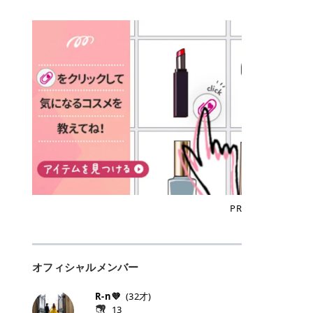
込)/5回 144,800円(税込)/5回 毛質に
Qoo10でのご購入はこちら CANMA
に触れた瞬間、ぷるんとしたジェリ
どに数分のせることで、集中保湿ケ
にぴったり。 Qoo10も、オリヤン
いでしょうか。 ズバリ、効果を実感
合わせて脱毛機を選択可能！有効期
KE むちぷるティント全色一覧 モモ
ーグロスが広がり、ふっくらボリュ
アとしても活用できます。 トナーパ
も、＠cosmeも、いつものコスメ購
するまでの期間や必要な施術回数が
限も5年と長くマイペースに通いや
｜血色感じるヌーディーピンク 桃の
ーム感のある仕上がりに✨ まるでリ
ッドの選び方 トナーパッドは、配合
入を“ちょっとお得”に変えられるの
大きな違いとして挙げられます！ 医
すい ラシャ メディオスターNeXT P
ような血色感を演出するヌーディー
フティングしたような、新しいリッ
成分やパッドの素材によって特徴が
が、トラミーリワードです✨ 今回
療脱毛は、医療機関（クリニックや
RO ジェントルYAGプロ 公式サイト
ピンク。 黄みと青みのバランスが良
プティンググロス💄 実際に使用した
異なります。 自分の肌悩みや理想の
は、トラミーリワードの特徴や活用
皮膚科など）だけで扱える高出力の
> ※医療脱毛は自由診療です。治療
く、自然になじむコーラル系カラー
方のクチコミ > 5 > プルプル > 唇に
仕上がりに合わせて選ぶことで、毎
方法、美容好きさんにおすすめな理
レーザーを使って、発毛組織にアプ
には赤み、痒み、火傷、毛嚢炎、一
です。 自然な血色感をプラスしてく
塗るPDRNグロス > > AMUSE ジェ
日のスキンケアに取り入れやすくな
由を詳しくご紹介します！ トラミー
ローチする施術といわれています。
時的な硬毛化などのリスクが伴いま
れるので、ナチュラルメイクとの相
ルフィットグロス > > ぷっくりツヤ
ります。 肌悩みに合わせて選ぶ パ
リワードとは？ 「トラミーリワー
そのため、少ない回数で永久脱毛
す。 目次▼ 1. エミナルクリニック
性抜群。 可愛らしく、多幸感のある
ツヤだけどベタっとした感じはなく
ッドの素材で選ぶ トナーパッドの使
ド」は、東証グロース上場企業であ
（※）を目指すことができます。
の魅力とは？選ばれる3つの特徴 ・
印象に仕上がります。 ワインベリー
て使いやすいですね。プランピング
い方 洗顔後すぐの清潔な肌に使用し
る株式会社アイズが運営する、安
（※永久脱毛とは一生毛が1本も生
最短6か月からの脱毛プランが選べ
｜気品をまとうローズレッド 深みの
効果で少しスーッとします。ここは
ます。 STEP1 エンボス面（凹凸
心・安全なポイントサイト機能で
えてこないという意味ではなく、ア
る！ ・全国60院以上＆21時まで営
ある青みレッド。 大人っぽく華やか
好き嫌いがあるかもしれませんが慣
面）で顔全体をやさしく拭き取りま
す。 トラミーリワードは、トラミー
メリカの基準に基づき「長期間にわ
業！ ・痛みに配慮した医療脱毛器の
な印象を与えるベリーカラーです。
れますね。 > > 分かりにくいけど、
す。 特に小鼻・あご・額など皮脂や
会員向けのポイントサービスです。
たって毛量が明らかに減少している
導入と肌トラブル対応 2. エミナル
ひと塗りで顔全体が華やかになり、
チップは片面がツルツル、片面がモ
古い角質が気になる部分は丁寧にな
対象ショップやサービスを利用する
状態が維持されること」を指しま
クリニックの口コミ・評判 3. エミ
リップを主役にしたメイクが完成。
ケモケになってます。 > > 桜グロス
じませましょう。 STEP2 パッドを
ことでポイントを獲得でき、貯まっ
す。） 一方のエステ脱毛は、出力が
ナルクリニックの全身脱毛料金プラ
クールで上品な雰囲気を演出できま
【日本限定色】：上品なピンクベー
裏返し、フラット面で顔全体をやさ
たポイントはAmazonギフト券やド
優しい機器を使うため痛みが少ない
ン ・全身脱毛の基本コースと料金
す。 フィグピューレ｜色っぽさと上
ジュ > > すももパールグロス【日本
PR
しく押さえながら化粧水をなじませ
ットマネーなどに交換できます。 普
のがメリットですが、毛根を破壊す
・追加費用がかからないシステム ・
品さを叶える赤みローズ 赤みとくす
限定色】：微細なラメがきらめく血
ます。 STEP3 その後は美容液・乳
段のネットショッピングを活用しな
ることはできないので一時的な減毛
支払い方法｜決済方法と医療ローン
みをほどよく含んだローズカラー。
色がよく見えるピンク。 > > どちら
液・クリームなど、普段どおりのス
がらポイントを貯められるため、ポ
にとどまります。結果的に、何度も
の活用も！ 4. エミナルクリニック
ニュートラルな発色で、肌色を選び
も上品で使いやすい色ですね。すも
キンケアを行います。 乾燥が気にな
イ活初心者でも始めやすいのが魅力
通う必要が出てくることが多くなり
の熱破壊式の脱毛機 5. エミナルク
にくい万能カラーです。 派手すぎず
もパールグロスの方がラメが入って
る部分には2〜5分程度のせて部分用
です✨ トラミーリワードの特徴 普
ます。 なお、医療脱毛は保険がきか
リニックのお得な割引・キャンペー
オフィシャルメンバー
落ち着いた印象に仕上がり、オン・
いるので華やかそうに見えるけど、
パックとして使用するのもおすすめ
段よく使っているコスメ通販サイト
ない自由診療なので、クリニックに
ン制度 ・学生プラン｜学生証の提示
オフ問わず使いやすいカラー。 きれ
付けてみると落ち着いた色ですね。
です。 おすすめトナーパッド7選 こ
を、トラミーリワード経由にするだ
よって料金設定が自由に決められて
で割引 ・ペア限定プラン｜家族や友
いめメイクにもカジュアルメイクに
> > スキンケア成分が配合されてい
R-n💜
(
32
才)
こからは、保湿ケアや肌荒れケア、
けでポイントが貯まるのが大きな魅
います。だからこそ、しっかり比較
人と一緒にスタートできる ・他社か
もマッチします。 ラズベリーケーキ
て保湿もしっかりしてくれます。最
13
毛穴ケアなど目的別におすすめのト
力です✨ 例えば、、、 ・メガ割の
して選ぶことが大切なのです。 医療