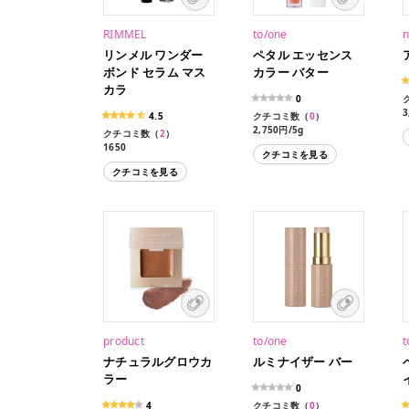
RIMMEL
to/one
n
リンメル ワンダー
ペタル エッセンス
ボンド セラム マス
カラー バター
カラ
0
3
4.5
クチコミ数（
0
）
2,750円/5g
クチコミ数（
2
）
1650
クチコミを見る
クチコミを見る
product
to/one
t
ナチュラルグロウカ
ルミナイザー バー
ラー
0
4
クチコミ数（
0
）