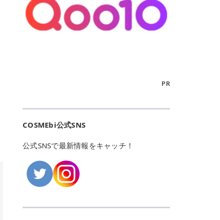
こからは、東京で人気のフレイアク
カリしたくありませんよね。エミナ
ント おすすめパーソナルカラー 02
> あんずのほのかに甘い香りがしま
るカーミングケアパッド」 ツボクサ
OFFクーポンなどを使って、SNSで
リニック・レジーナクリニック・エ
ルクリニックなら、最短1ヶ月ペー
モモ イエベ春・ブルベ夏 03 ワイン
すが > 強くないのでいつでも使える
エキス（保湿成分）配合で、肌荒れ
バズっている美容液やパック、限定
ミナルクリニック・リゼクリニック
スで通えるため、最短6ヶ月の全身
ベリー ブルベ冬 05 フィグピューレ
印象です > > 1本持っていると髪だ
や赤みが気になる肌をやさしく整え
の豪華キットをどこよりもお得にゲ
の4院について、おすすめのポイン
脱毛プランを選ぶことができます！
ブルベ夏・イエベ春 06 ラズベリー
けではなくボディやネイルケアにも
る低刺激設計のトナーパッドです。
ットできます✨ 豊富でリアルな口コ
トを詳しくご紹介します！ フレイア
（※予約状況や脱毛効果の個人差に
ケーキ ブルベ夏・ブルベ冬 07 フル
使えるのも◎ > > 引用元:コスメビ
アイテム詳細を見るQoo10での購入
ミや、ブランド公式ショップの出店
クリニック：選べるプランと女子に
よっては、6ヵ月で完了しない場合
ーツオレ イエベ春 40th ストロベリ
アイテム詳細を見るAmazonでのご
はこちら 4. SKINFOOD キャロット
も充実しているため、新作チェック
優しい手厚いサポート♡ ※満足度9
もあります）。 さらに、連続照射が
ーボンボン ブルベ夏 アイテム詳細
購入はこちら 2026年上半期 総合3
カロテン カーミングウォーターパッ
からリピート買いまで、美容マニア
6% 集計機関・アンケート内容：社
できる医療脱毛器を使っているた
を見るQoo10でのご購入はこちら
位 MAJOLICA MAJORCA（マジョリ
ド 「ゆらぎがちな肌をやさしく整え
の「欲しい」がすべて詰まったお買
内・施術済みフレイア顧客向けのア
め、全身の施術でも1回約60分で終
迷ったらこのカラーがおすすめ！ ナ
カ マジョルカ）「シャドーカスタマ
る植物由来カーミングケア」 βカロ
い物天国です。 Qoo10はこちら @C
ンケート 対象期間：2024/12/11～2
わります。 全国60院以上＆21時ま
PR
チュラルメイクなら「02 モモ」 自
イズ」 👑「シャドーカスタマイズ」
テンを含むにんじん由来成分で、乾
OSME アットコスメ（@cosme）
025/5/15 アンケート数:12606 フレ
で営業！ お仕事や学校の帰りにサク
然な血色感を演出できる万能カラ
の特徴 まばゆく発色フォルム整形シ
燥や外的刺激で不安定になりやすい
は、日本の美容マニアなら誰もが一
イアクリニックは、都内に新宿や渋
ッと寄りたい！という方にもエミナ
ー。 オフィスメイクなら「40th ス
ャドウ✨ 吸いこまれそうな奥行きの
肌をやさしく整えます。軽やかな使
度はお世話になる日本最大級の化粧
谷、銀座など7院があり、どこも駅
ルは強い味方。北海道から沖縄まで
トロベリーボンボン」 上品で落ち着
ある目もとをかなえる、フォルム整
用感も特長です。 アイテム詳細を見
品クチコミサイトです✨ 一番の魅力
から近くてアクセス抜群。平日は夜
全国に60院以上を展開しており、ど
いた印象に仕上がります。 毎日使い
形パウダーシャドウ。ひと塗りでま
るQoo10での購入はこちら 5. ANU
は、2,000万件を超える圧倒的なボ
COSMEbi公式SNS
21時まで開いているので、お仕事や
こも駅チカの好立地なんです。しか
やすい万能カラーなら「05 フィグ
ばゆく発色し、光の効果で目もとが
A 8ヒアルロン酸カテキンカーミン
リュームのリアルなクチコミ検索機
学校帰りにも通いやすいクリニック
も夜21時まで開いているので、忙し
ピューレ」 シーンを選ばず使える人
立体的に生まれ変わります。 実際に
グパッド 「うるおいを与えながら肌
能にあります。 自分の年齢や肌質
です。 ♡クイックプラン 時間をか
い毎日でも無理なく予定に組み込め
公式SNSで最新情報をキャッチ！
気カラーです。 韓国メイク・透明感
使用した方のクチコミ > 5 > 鮮やか
のキメを整えるバランスケアパッ
（乾燥肌・敏感肌など）、あるいは
けてしっかり脱毛。割引制度や保証
ます（※店舗によって診察時間は異
重視なら「06 ラズベリーケーキ」
発色✨ 吸い込まれそうな奥行きのあ
ド」 カテキン*1配合の極薄パッド
「毛穴」「美白」といった肌の悩み
サービスは充実！ 全身＋VIO 52,80
なります）。 そして嬉しいのが、施
青みピンクが透明感を引き立てま
る目もとを作れるアイシャドウ♡ >
で、肌にうるおいを与えながらキメ
に合わせてクチコミを絞り込めるた
0円(税込) 5回コース 所要時間が60
術室がカーテン仕切りではなくドア
す。 イエベ春なら「07 フルーツオ
パウダータイプなのに粉っぽさがな
を整え、すこやかな肌状態へ導くデ
め、自分に本当に合うコスメを失敗
分で完了 全身＋VIO＋顔 94,600円
付きの完全個室になっていること！
レ」 やわらかく可愛らしい印象に仕
くぴたっと密着♡発色が良くて煌め
イリーケアアイテムです。 *1 チャ
せずに見つけられる美容の羅針盤と
(税込) 5回コース 36箇所の脱毛が可
女性専用のプライベート空間なの
上がります。 よくある質問💡 色持
くパールが美しい✨ > 単色でも綺麗
カテキン（整肌成分） アイテム詳細
して絶大な信頼を得ています。 さら
能 ♡安心プラン １回、５回コー
で、周りの目を気にせずリラックス
ちはいい？ むちぷるティントはティ
にグラデーションを作れて簡単に立
を見るQoo10での購入はこちら 6.
に、年に数回発表される「ベストコ
ス、８回コースがあり、コース終了
して施術を受けられます。 痛みに配
ント処方のため、塗布後は色が定着
体感を出せます✨ > > カラーの名前
MEDIHEAL PDRNリフティングパッ
スメアワード（ベスコス）」は、日
後の追加照射の料金も設定していま
慮した医療脱毛器の導入と肌トラブ
しやすく、飲み物を飲んだあとでも
がまた可愛い💕 > PK321 ひとひら
ド 「ハリ感を意識したケアで肌をな
本の美容トレンドを大きく左右する