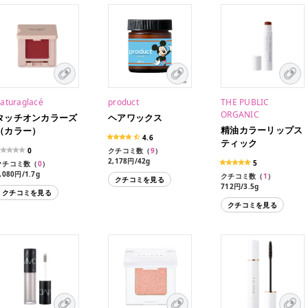
aturaglacé
product
THE PUBLIC
ORGANIC
タッチオンカラーズ
ヘアワックス
精油カラーリップス
（カラー）
4.6
ティック
0
クチコミ数（
9
）
2,178円/42g
5
クチコミ数（
0
）
,080円/1.7g
クチコミ数（
1
）
クチコミを見る
712円/3.5g
クチコミを見る
712円/3.5g（限定色）
クチコミを見る