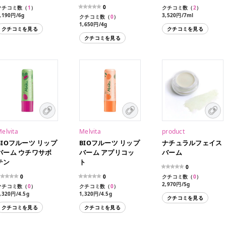
0
クチコミ数（
1
）
クチコミ数（
2
）
,190円/6g
3,520円/7ml
クチコミ数（
0
）
1,650円/4g
クチコミを見る
クチコミを見る
1,650円/4g（限定パッケ
クチコミを見る
ージ）
elvita
Melvita
product
BIOフルーツ リップ
BIOフルーツ リップ
ナチュラルフェイス
バーム ウチワサボ
バーム アプリコッ
バーム
テン
ト
0
0
0
クチコミ数（
0
）
2,970円/5g
クチコミ数（
0
）
クチコミ数（
0
）
,320円/4.5g
1,320円/4.5g
クチコミを見る
クチコミを見る
クチコミを見る