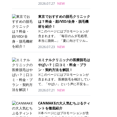
ナーパッド」は、化粧水や美容液を
2026.07.27
NEW
たっぷり含ませた丸型のコットンパ
ッド状のスキンケアアイテムです。
トナーパッドは洗顔後に肌をやさし
東京でおすすめの脱毛クリニック
く拭き取ることで、古い角質や余分
は？料金・顔/VIO/全身・脱毛機
な皮脂汚れをオフしながら、うるお
材を紹介！
いを与えられるのが特徴✨ さらに、
※このページにはプロモーションが
気になる部分には数分のせて部分用
含まれます。 「毎日のムダ毛処理、
パックとしても使用できるため、1
本当に面倒…」「夏に向けてツルツ
枚で「拭き取り」と「保湿ケア」の
ル肌になりたい！」 そう思って東京
2026.07.23
NEW
両方を叶えられます。 韓国コスメブ
で医療脱毛を探し始めても、クリニ
ランドを中心に人気を集めていまし
ックがたくさんありすぎてどこを選
たが、現在では日本でも定番のスキ
べばいいの？と迷ってしまいますよ
エミナルクリニックの医療脱毛は
ンケアアイテムとして幅広い世代に
ね。 この記事では、医療脱毛の基本
やばい？｜口コミ・料金・プラ
愛用されています。 トナーパッドの
から、東京で特に通いやすいフレイ
ン・契約方法を解説！
特徴 トナーパッドと拭き取り化粧水
アクリニック・レジーナクリニッ
※このページにはプロモーションが
の違い 「トナーパッド」と「拭き取
ク・エミナルクリニック・リゼクリ
含まれます。 医療脱毛を検討してい
り化粧水」はどちらも洗顔後に使用
ニックの4院について、分かりやす
て、「やばい」という声に不安を抱
するスキンケアアイテムですが、使
く解説します。 自分にぴったりのク
える方も多いのではないでしょう
2026.07.21
NEW
い方や特徴に違いがあります。 トナ
リニックを見つけて、面倒な自己処
か。 この記事では、エミナルクリニ
ーパッドは、化粧水があらかじめパ
理から卒業しちゃいましょう♪ クリ
ックの全身脱毛プランの詳しい料金
ッドに含まれているため、コットン
ニック 全身＋VIO 全身＋VIO＋顔 特
体系をはじめ、学生や友人同士でお
CANMAKEの大人気むちぷるティ
を用意する手間がなく、忙しい朝で
徴 脱毛器 詳細 フレイアクリニック
得になる割引キャンペーン、無料カ
ントを徹底紹介
もサッと使えるのが魅力です。 ま
52,800円(税込)/5回 94,600円(税
ウンセリングから施術までの具体的
※本ページにはプロモーションが含
た、保湿成分を豊富に配合した商品
込)/5回 肌への負担に配慮しなが
なステップを分かりやすく解説しま