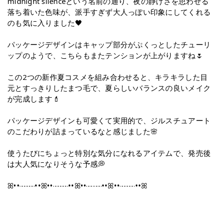
midnight silenceという名前の通り、夜の静けさを思わせる
落ち着いた色味が、派手すぎず大人っぽい印象にしてくれる
のも気に入りました🖤
パッケージデザインはキャップ部分がぷくっとしたチューリ
ップのようで、こちらもまたテンションが上がりますね🌷
この2つの新作夏コスメを組み合わせると、キラキラした目
元とすっきりしたまつ毛で、夏らしいバランスの良いメイク
が完成します💄
パッケージデザインも可愛くて実用的で、ジルスチュアート
のこだわりが詰まっているなと感じました🌸
使うたびにちょっと特別な気分になれるアイテムで、発売後
は大人気になりそうな予感💭
ꕤ••┈┈••ꕤ••┈┈••ꕤ••┈┈••ꕤ••┈┈••ꕤ