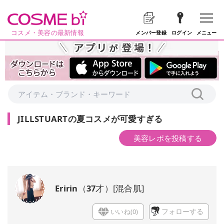
コスメ・美容の最新情報
メニュー
メンバー登録
ログイン
JILLSTUARTの夏コスメが可愛すぎる
美容レポを投稿する
Eririn
（
37
才）
[
混合肌
]
いいね(
0
)
フォローする