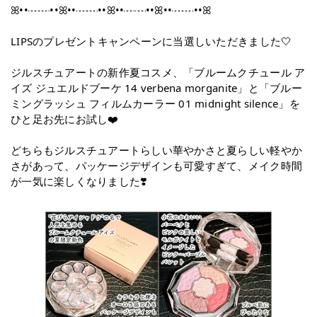
ꕤ••┈┈••ꕤ••┈┈••ꕤ••┈┈••ꕤ••┈┈••ꕤ
LIPSのプレゼントキャンペーンに当選しいただきました🤍
ジルスチュアートの新作夏コスメ、「ブルームクチュール ア
イズ ジュエルドブーケ 14 verbena morganite」と「ブルー
ミングラッシュ フィルムカーラー 01 midnight silence」を
ひと足お先にお試し❤️
どちらもジルスチュアートらしい華やかさと夏らしい軽やか
さがあって、パッケージデザインも可愛すぎて、メイク時間
が一気に楽しくなりました❣️