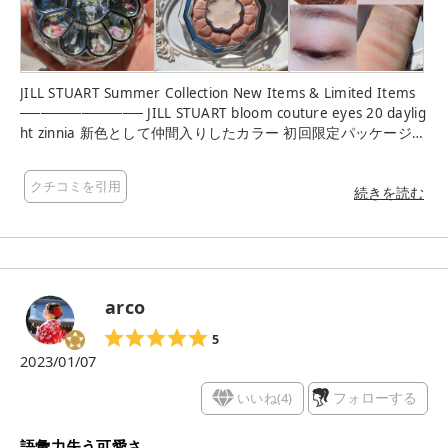
JILL STUART Summer Collection New Items & Limited Items
──────────── JILL STUART bloom couture eyes 20 daylig
ht zinnia 新色として仲間入りしたカラー 初回限定パッケージが
かわいすぎる。 ベージュコーラル系のパレットで仕上がりはナ
チュラル。 ピンク寄りにもオレンジ寄りにもできそうな感じ。
クチコミを引用
全体的にシマーな発色だけど陽だまりのような暖かみがあって
続きを読む
素敵。 私は上のラメカラーが好物 #ジルスチュアート #JILLST
UART #ブルームクチュールアイズ #新作コスメ #アイシャドウ
#ピンクコスメ #コスメ購入品
arco
5
2023/01/07
いいね(
4
)
フォローする
語彙力失う可愛さ