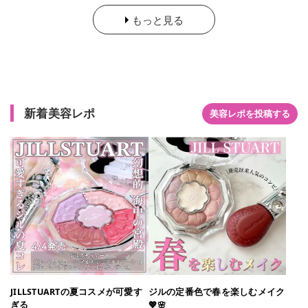
ール感は控えめですが、偏光パールが美しい✨絶対的に可愛い
もっと見る
ピンクです。アイホール全体につけています。 D:下のブラウン
カラー パール感のある明るめブラウン。全体に馴染む絶妙ブラ
ウンです。締め色として目の際に入れています。 E:右のコーラ
ルカラー 1番パール感が強いです。キラキラ感がとても可愛
い。メインカラーとして使用しています。 全体的に淡い色で、
重ねるだけで簡単に夕暮れの様な美しいグラデーションが作れ
ます！ 濃い色で締めないと不安感があるのですが、意外と違和
新着美容レポ
美容レポを投稿する
感なく使えて、新しい自分に出会えました♡ イエベ、ブルベ関
係なく使えるカラーです！
JILLSTUARTの夏コスメが可愛す
ジルの定番色で春を楽しむメイク
ぎる
💖🌸