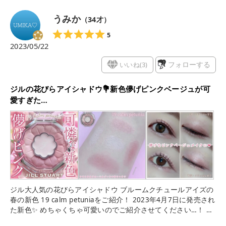
うみか
（
34
才）
5
2023/05/22
いいね(
3
)
フォローする
ジルの花びらアイシャドウ💐新色儚げピンクベージュが可
愛すぎた…
ジル大人気の花びらアイシャドウ ブルームクチュールアイズの
春の新色 19 calm petuniaをご紹介！ 2023年4月7日に発売され
た新色✨ めちゃくちゃ可愛いのでご紹介させてください…！ ト
ーンアップを叶えるシマーブライトカラー1色に 透明感で奥行