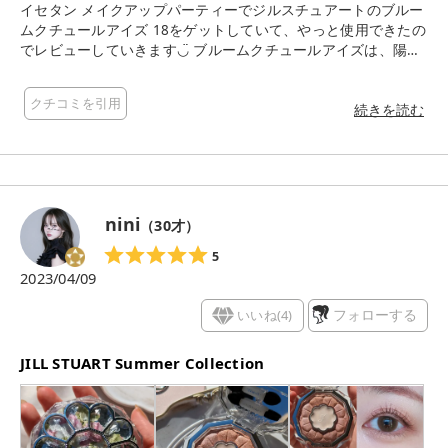
イセタン メイクアップパーティーでジルスチュアートのブルー
ムクチュールアイズ 18をゲットしていて、やっと使用できたの
でレビューしていきます◡̈ ブルームクチュールアイズは、陽だ
まり宿す“透かし花びらアイ”を5色で叶える、可憐なカラーシン
フォニーを楽しむアイカラーパレットです💐 まぶたに光を纏
クチコミを引用
い、ふんわりやわらかな輝きで包み込んでトーンアップを叶え
続きを読む
るシマーブライトカラー1色と、繊細な淡い花びらのように、や
わらかな透明感で奥行きを与えるペタルカラーの4色が1つにな
ったアイカラーパレットなんです…！ エチルアルコール・パラ
ベンフリーとなっています☝️ くすみ感なく、個人的には思った
よりもはっきりと発色するなと思いました！ 粉質はしっとりし
nini
（
30
才）
ていて、ラメがキラッと輝きとても綺麗です🥰 ピンクがめっち
ゃ可愛く、下のブラウンカラーが強すぎないのでふわっと締め
5
てくれるのがいい…！ ラメ飛びもあまり気にならず、使いやす
2023/04/09
いなと思いました♪
いいね(
4
)
フォローする
JILL STUART Summer Collection