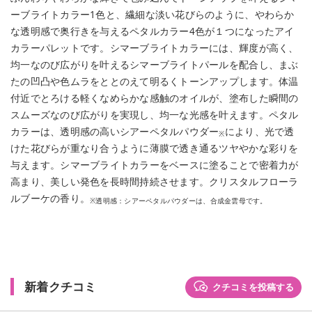
ーブライトカラー1色と、繊細な淡い花びらのように、やわらか
な透明感で奥行きを与えるペタルカラー4色が１つになったアイ
カラーパレットです。シマーブライトカラーには、輝度が高く、
均一なのび広がりを叶えるシマーブライトパールを配合し、まぶ
たの凹凸や色ムラをととのえて明るくトーンアップします。体温
付近でとろける軽くなめらかな感触のオイルが、塗布した瞬間の
スムーズなのび広がりを実現し、均一な光感を叶えます。ペタル
カラーは、透明感の高いシアーペタルパウダー
により、光で透
※
けた花びらが重なり合うように薄膜で透き通るツヤやかな彩りを
与えます。シマーブライトカラーをベースに塗ることで密着力が
高まり、美しい発色を長時間持続させます。クリスタルフローラ
ルブーケの香り。
※透明感：シアーペタルパウダーは、合成金雲母です。
新着クチコミ
クチコミを投稿する