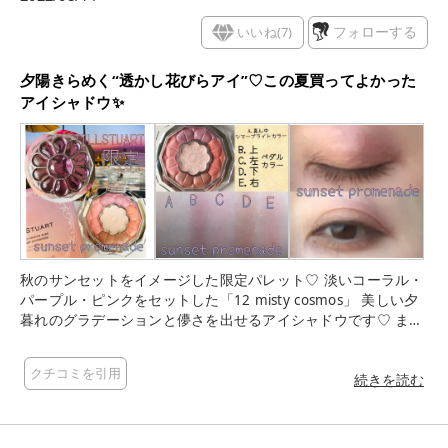
い、おしゃれに見せたい人には良いかも👍✨✨ BAさん談では、
このカラーはジルが好きでよく買う方に人気だそうな。 とは言
いいね(
7
)
フォローする
え……. まだ買えるとこあるのかな😭 完売早すぎますよね…💦
もし迷ってる方で、買える機会があればぜひとも手にしてみて
夕陽きらめく“透かし花びらアイ”♡この夏買ってよかった
ください！
アイシャドウ✨
秋のサンセットをイメージした限定パレット♡ 淡いコーラル・
パープル・ピンクをセットした「12 misty cosmos」 美しい夕
暮れのグラデーションと儚さを出せるアイシャドウです♡ まず
可愛すぎる美しいパッケージにテンションが上がります♡ A:真
ん中のトーンアップ効果のあるシマーブライトカラー ベースに
クチコミを引用
つけると発色ともちが全然違います！とろける使用感でまぶた
続きを読む
にぴたっと密着。繊細で美しいパール感です。 B:上のパープル
カラー パール感が美しい透明感と儚さを出せるパープル✨アイ
ホール全体にふんわりのせました。 C:左のピンクカラー 1番パ