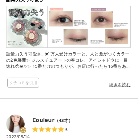
語彙力失う可愛さ…💓 万人受けカラーと、人と差がつくカラー
の2色展開✨ ジルスチュアートの春コレ、アイシャドウに一目
惚れ🥹💓✨✨ 15番だけのつもりが、お店に行ったら16番もあっ
たので2色🤣✨ パケも可愛い…。 セーラームーンのコンパクト
見たい💖(世代よ) 内側にチップが2本入ってるのでお出かけにも
クチコミを引用
便利👍 ただ、ケースが大きいので幅は取る。 だけど可愛い。
続きを読む
可愛いしかない。 どちらも透明感抜群のカラーです！ どの色に
も繊細なラメが入っていて、塗ると艶やかな明るい目元に🌸 明
るめカラーが得意な方はどちらを選んでもハマるはず🫶✨ 私は
どっちも気に入ったのですが、 15番の方がより淡い優しい色な
ので使いやすいかなと感じました🥰 ピュアな少女になりたい方
Couleur
（
43
才）
はこちら！ BAさんも、15番の方が日本人の肌に馴染むと言っ
ていたので似合う方多いはず。 16番はよりはっきりと発色する
5
ので青みカラーをを目一杯楽しみたい人や、人と差をつけた
2022/08/14