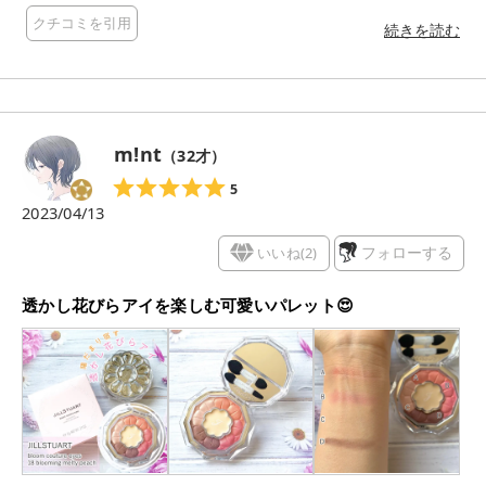
きを与えるペタルカラー4色が 1つになった5色のアイパレ。 春
クチコミを引用
の新色は嬉しい定番新色です☺️ 私は初回生産分の限定花柄デザ
続きを読む
インで 購入してきましたがとんでもない可愛さ🥰 以降定番化さ
れるのは通常の柄無しのパケです。 それももちろん安定の可愛
さですよ！ 新色は2色出たのですが ピンク大好きな私は迷わず
19番に♡ 19 calm petunia 穏やかに咲くペチュニアの花のよう
に 愛らしいベージュピンクのセット。 優しい色味のまろやかな
m!nt
（
32
才）
ピンクベージュカラーのセットで なんだろう、透明感爆上がり
します… そしてなんて使いやすいんでしょうね… しっかり発色
5
が好きな方よりは ぽわっとふんわり発色が好きな方向けです！
2023/04/13
日常使いにぴったりなピンク🩷 ほんと定番カラーで良かった…
クリスタルフローラルブーケの香りつきで コンパクトを開ける
いいね(
2
)
フォローする
とお上品な香りがします。 香りは強くはないのでご心配なく！
ピンク好きさん、間違いない可愛さですよ〜🥰 気になっている
透かし花びらアイを楽しむ可愛いパレット😍
方のご参考に 少しでもなりますと幸いです！