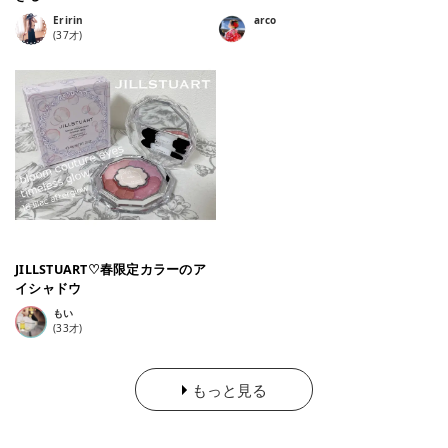
Eririn
arco
(
37
才)
JILLSTUART♡春限定カラーのア
イシャドウ
もい
(
33
才)
もっと見る