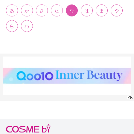
あ
か
さ
た
な
は
ま
や
ら
わ
PR