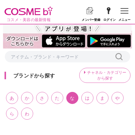
コスメ・美容の最新情報
メニュー
メンバー登録
ログイン
チャネル・カテゴリー
ブランドから探す
から探す
あ
か
さ
た
な
は
ま
や
ら
わ