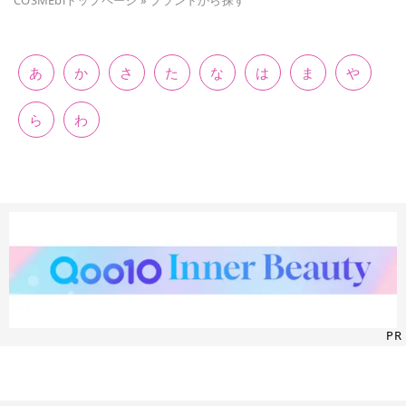
COSMEbiトップページ
»
ブランドから探す
あ
か
さ
た
な
は
ま
や
ら
わ
PR