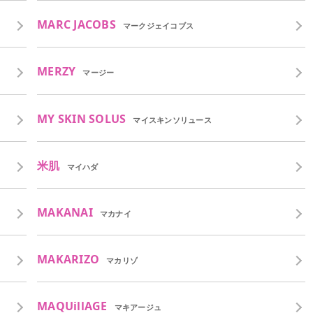
MARC JACOBS
マークジェイコブス
MERZY
マージー
MY SKIN SOLUS
マイスキンソリュース
米肌
マイハダ
MAKANAI
マカナイ
MAKARIZO
マカリゾ
MAQUillAGE
マキアージュ