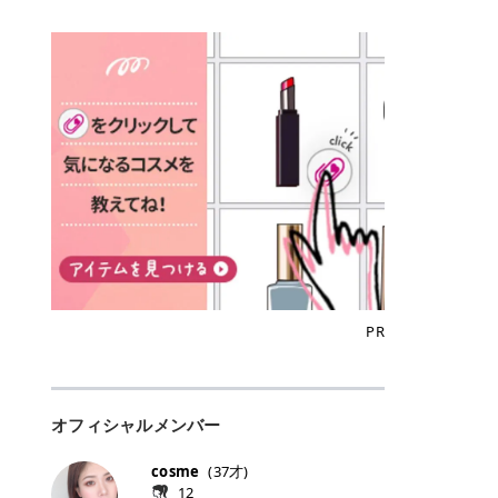
込)/5回 144,800円(税込)/5回 毛質に
Qoo10でのご購入はこちら CANMA
に触れた瞬間、ぷるんとしたジェリ
どに数分のせることで、集中保湿ケ
にぴったり。 Qoo10も、オリヤン
いでしょうか。 ズバリ、効果を実感
合わせて脱毛機を選択可能！有効期
KE むちぷるティント全色一覧 モモ
ーグロスが広がり、ふっくらボリュ
アとしても活用できます。 トナーパ
も、＠cosmeも、いつものコスメ購
するまでの期間や必要な施術回数が
限も5年と長くマイペースに通いや
｜血色感じるヌーディーピンク 桃の
ーム感のある仕上がりに✨ まるでリ
ッドの選び方 トナーパッドは、配合
入を“ちょっとお得”に変えられるの
大きな違いとして挙げられます！ 医
すい ラシャ メディオスターNeXT P
ような血色感を演出するヌーディー
フティングしたような、新しいリッ
成分やパッドの素材によって特徴が
が、トラミーリワードです✨ 今回
療脱毛は、医療機関（クリニックや
RO ジェントルYAGプロ 公式サイト
ピンク。 黄みと青みのバランスが良
プティンググロス💄 実際に使用した
異なります。 自分の肌悩みや理想の
は、トラミーリワードの特徴や活用
皮膚科など）だけで扱える高出力の
> ※医療脱毛は自由診療です。治療
く、自然になじむコーラル系カラー
方のクチコミ > 5 > プルプル > 唇に
仕上がりに合わせて選ぶことで、毎
方法、美容好きさんにおすすめな理
レーザーを使って、発毛組織にアプ
には赤み、痒み、火傷、毛嚢炎、一
です。 自然な血色感をプラスしてく
塗るPDRNグロス > > AMUSE ジェ
日のスキンケアに取り入れやすくな
由を詳しくご紹介します！ トラミー
ローチする施術といわれています。
時的な硬毛化などのリスクが伴いま
れるので、ナチュラルメイクとの相
ルフィットグロス > > ぷっくりツヤ
ります。 肌悩みに合わせて選ぶ パ
リワードとは？ 「トラミーリワー
そのため、少ない回数で永久脱毛
す。 目次▼ 1. エミナルクリニック
性抜群。 可愛らしく、多幸感のある
ツヤだけどベタっとした感じはなく
ッドの素材で選ぶ トナーパッドの使
ド」は、東証グロース上場企業であ
（※）を目指すことができます。
の魅力とは？選ばれる3つの特徴 ・
印象に仕上がります。 ワインベリー
て使いやすいですね。プランピング
い方 洗顔後すぐの清潔な肌に使用し
る株式会社アイズが運営する、安
（※永久脱毛とは一生毛が1本も生
最短6か月からの脱毛プランが選べ
｜気品をまとうローズレッド 深みの
効果で少しスーッとします。ここは
ます。 STEP1 エンボス面（凹凸
心・安全なポイントサイト機能で
えてこないという意味ではなく、ア
る！ ・全国60院以上＆21時まで営
ある青みレッド。 大人っぽく華やか
好き嫌いがあるかもしれませんが慣
面）で顔全体をやさしく拭き取りま
す。 トラミーリワードは、トラミー
メリカの基準に基づき「長期間にわ
業！ ・痛みに配慮した医療脱毛器の
な印象を与えるベリーカラーです。
れますね。 > > 分かりにくいけど、
す。 特に小鼻・あご・額など皮脂や
会員向けのポイントサービスです。
たって毛量が明らかに減少している
導入と肌トラブル対応 2. エミナル
ひと塗りで顔全体が華やかになり、
チップは片面がツルツル、片面がモ
古い角質が気になる部分は丁寧にな
対象ショップやサービスを利用する
状態が維持されること」を指しま
クリニックの口コミ・評判 3. エミ
リップを主役にしたメイクが完成。
ケモケになってます。 > > 桜グロス
じませましょう。 STEP2 パッドを
ことでポイントを獲得でき、貯まっ
す。） 一方のエステ脱毛は、出力が
ナルクリニックの全身脱毛料金プラ
クールで上品な雰囲気を演出できま
【日本限定色】：上品なピンクベー
裏返し、フラット面で顔全体をやさ
たポイントはAmazonギフト券やド
優しい機器を使うため痛みが少ない
ン ・全身脱毛の基本コースと料金
す。 フィグピューレ｜色っぽさと上
ジュ > > すももパールグロス【日本
PR
しく押さえながら化粧水をなじませ
ットマネーなどに交換できます。 普
のがメリットですが、毛根を破壊す
・追加費用がかからないシステム ・
品さを叶える赤みローズ 赤みとくす
限定色】：微細なラメがきらめく血
ます。 STEP3 その後は美容液・乳
段のネットショッピングを活用しな
ることはできないので一時的な減毛
支払い方法｜決済方法と医療ローン
みをほどよく含んだローズカラー。
色がよく見えるピンク。 > > どちら
液・クリームなど、普段どおりのス
がらポイントを貯められるため、ポ
にとどまります。結果的に、何度も
の活用も！ 4. エミナルクリニック
ニュートラルな発色で、肌色を選び
も上品で使いやすい色ですね。すも
キンケアを行います。 乾燥が気にな
イ活初心者でも始めやすいのが魅力
通う必要が出てくることが多くなり
の熱破壊式の脱毛機 5. エミナルク
にくい万能カラーです。 派手すぎず
もパールグロスの方がラメが入って
る部分には2〜5分程度のせて部分用
です✨ トラミーリワードの特徴 普
ます。 なお、医療脱毛は保険がきか
リニックのお得な割引・キャンペー
オフィシャルメンバー
落ち着いた印象に仕上がり、オン・
いるので華やかそうに見えるけど、
パックとして使用するのもおすすめ
段よく使っているコスメ通販サイト
ない自由診療なので、クリニックに
ン制度 ・学生プラン｜学生証の提示
オフ問わず使いやすいカラー。 きれ
付けてみると落ち着いた色ですね。
です。 おすすめトナーパッド7選 こ
を、トラミーリワード経由にするだ
よって料金設定が自由に決められて
で割引 ・ペア限定プラン｜家族や友
いめメイクにもカジュアルメイクに
> > スキンケア成分が配合されてい
cosme
(
37
才)
こからは、保湿ケアや肌荒れケア、
けでポイントが貯まるのが大きな魅
います。だからこそ、しっかり比較
人と一緒にスタートできる ・他社か
もマッチします。 ラズベリーケーキ
て保湿もしっかりしてくれます。最
12
毛穴ケアなど目的別におすすめのト
力です✨ 例えば、、、 ・メガ割の
して選ぶことが大切なのです。 医療