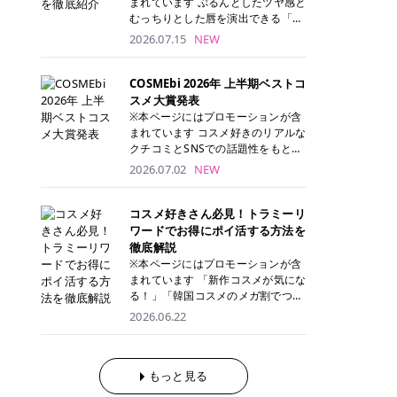
まれています ぷるんとしたツヤ感と
が多く、拭き取り後にそのまま部分
ら、コストパフォーマンスも重視し
す。 これから手軽に全身医療脱毛を
むっちりとした唇を演出できる「C
用パックとして使えるトナーパッド
たい方に！ メディオスターモノリス
始めたいと考えている方は、ぜひ最
ANMAKE（キャンメイク）むちぷる
2026.07.15
NEW
も増えています。 一方、拭き取り化
メディオスターNeXT PRO 公式サイ
後までチェックして、ご自身にぴっ
ティント」。 ティントならではの色
粧水は液体タイプのため、コットン
ト> レジーナクリニック 52,800円
たりのクリニック選びの参考にして
持ちに加え、プランパー効果※と保
に含ませて使用します。 使用量を調
(税込)/5回 99,000円(税込)/5回 ジェ
ください！ クリニック 全身＋VIO
湿ケアも叶えられることから、SNS
COSMEbi 2026年 上半期ベストコ
整しやすく、お気に入りの化粧水を
ントルシリーズを選べるため、脱毛
全身＋VIO＋顔 特徴 脱毛器 詳細 フ
でも話題の人気リップです。 「自分
スメ大賞発表
使いたい方やコストを抑えて続けた
機にこだわりたい方におすすめ！ ジ
レイアクリニック 52,800円(税込)/5
にはどのカラーが似合う？」「イエ
※本ページにはプロモーションが含
い方にもおすすめです。 トナーパッ
ェントルマックスプロ ジェントルマ
回 94,600円(税込)/5回 肌への負担
ベ・ブルベ別のおすすめは？」と気
まれています コスメ好きのリアルな
ドのメリット トナーパッドは、角質
ックスプロプラス ジェントルレーズ
に配慮しながら、コストパフォーマ
になっている方も多いのではないで
クチコミとSNSでの話題性をもとに
ケア・保湿ケア・部分用パックまで
プロ ソプラノチタニウム 公式サイ
ンスも重視したい方に！ メディオス
しょうか。 今回は6色のスウォッチ
選出された、COSMEbi 2026年上半
1枚で行える便利なスキンケアアイ
2026.07.02
NEW
ト> エミナルクリニック 49,500円
ターモノリス メディオスターNeXT
とともにご紹介！それぞれの色味や
期のベストコスメが決定！ 話題性・
テムです。 ここでは、トナーパッド
(税込)/6回 93,500円(税込)/6回 エミ
PRO 公式サイト> レジーナクリニッ
おすすめのパーソナルカラー、どん
使用感・仕上がりすべてを兼ね備え
を取り入れるメリットをご紹介しま
ナルクリニックの始めやすい料金設
ク 52,800円(税込)/5回 99,000円(税
なメイクに合うのかまで詳しく解説
た名品たちを、カテゴリ別にご紹介
コスメ好きさん必見！トラミーリ
す。 古い角質や皮脂汚れをやさしく
定！月々払いも安くて通いやすい ク
込)/5回 ジェントルシリーズを選べ
します✨ ※メイクアップ効果による
します。 本記事では、2025年11月
ワードでお得にポイ活する方法を
オフ トナーパッドを使用すること
リスタルプロ 公式サイト> リゼクリ
るため、脱毛機にこだわりたい方に
CANMAKE むちぷるティントとは？
～2026年4月までの半年間におい
徹底解説
で、洗顔だけでは落としきれない古
ニック 109,800円(税込)/5回 144,80
おすすめ！ ジェントルマックスプロ
CANMAKE むちぷるティントは、テ
て、COSMEbi内でのクチコミとSN
い角質や余分な皮脂汚れをやさしく
※本ページにはプロモーションが含
0円(税込)/5回 毛質に合わせて脱毛
ジェントルマックスプロプラス ジェ
ィント・プランパー・保湿ケアを1
Sでの話題性を元に選出されたコス
拭き取り、なめらかな肌へ整えま
まれています 「新作コスメが気にな
機を選択可能！有効期限も5年と長
ントルレーズプロ ソプラノチタニウ
本で叶えるリップです。 するすると
メやスキンケアなどの化粧品を「総
す。 保湿ケアまで1枚でできる 保湿
る！」「韓国コスメのメガ割でつい
くマイペースに通いやすい ラシャ
ム 公式サイト> エミナルクリニック
塗れるなめらかなテクスチャーで、
合」「デパコス」「プチプラ」「韓
成分を配合したトナーパッドなら、
買いすぎてしまう……」 そんな美容
メディオスターNeXT PRO ジェント
2026.06.22
49,500円(税込)/6回 93,500円(税
縦ジワをカバーしながら、むっちり
国コスメ」に分けて1位～3位までを
肌へうるおいを与えながらスキンケ
好きさんにおすすめなのが「トラミ
ルYAGプロ 公式サイト> ｜そもそも
込)/6回 エミナルクリニックの始め
としたツヤのある唇を演出します。
ランキング形式で発表！ 2026年上
アできるため、忙しい朝や夜の時短
ーリワード」です！ 普段のお買い物
医療脱毛って？エステ脱毛と何が違
やすい料金設定！月々払いも安くて
さらに、美容保湿成分を配合してい
半期 総合大賞 AMUSE（アミュー
ケアにもぴったりです。 部分パック
を少し工夫するだけでポイントを貯
うの？ 脱毛を考えたときに、まず悩
通いやすい クリスタルプロ 公式サ
るため、乾燥しにくくデイリー使い
ズ）「 ジェルフィットグロス」 👑
としても使える 多くのトナーパッド
められるため、コスメやスキンケア
もっと見る
むのが「医療脱毛とエステ脱毛、ど
イト> リゼクリニック 109,800円(税
にもぴったり！ アイテム詳細を見る
「ジェルフィットグロス」の特徴 唇
は、乾燥が気になる頬や額、小鼻な
にかかる費用を少しでも抑えたい方
っちがいいの？」ということではな