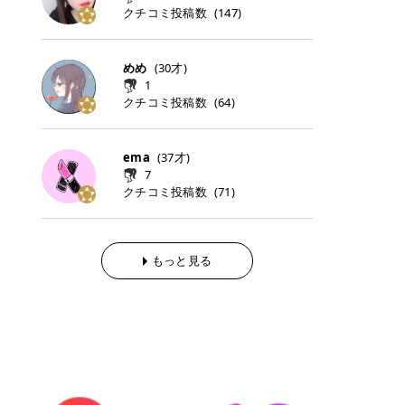
らの「のりかえ」や「お友だち紹
｜甘く可愛いモーヴピンク 鮮やかな
近、乾燥していた唇がプルンと見え
クチコミ投稿数
ナーパッドをご紹介します。 毎日使
タイミングで利用することが多いQ
(
147
)
脱毛の「熱破壊式」と「蓄熱式」と
介」も！ 6. 予約から脱毛施術まで
青みを感じるラズベリーピンク。 フ
てうれちい！ > > 引用元:コスメビ
いやすいトナーパッドから、スペシ
oo10 ・口コミを見ながら購入する
は？ 医療脱毛のレーザー機器には、
のステップ ・無料カウンセリングの
ェミニンな雰囲気を演出できる可愛
アイテム詳細を見るQoo10でのご購
ャルケアにぴったりなトナーパッド
＠cosme ・韓国コスメをチェック
大きく分けて「熱破壊式」と「蓄熱
予約方法 ・カウンセリング当日の持
らしいカラーです。 透明感を引き立
入はこちら 2026年上半期 総合2位
まで厳選しました。 1. MEDICUBE
する際によく見るOLIVE YOUNG GL
式」の2種類があり、それぞれ得意
めめ
(
30
才)
ち物 ・医師の問診とプラン提案 ・
てながら、甘さのある印象に。 韓国
柳屋（ヤナギヤ）「柳屋 あんず
PDRNピンクコラーゲンゲルトナー
OBAL など、すでに使い慣れている
な毛質が違います。 * 熱破壊式 高
施術当日の流れと次回予約の取り方
1
メイクやピンクメイクとも相性抜群
油」 👑「柳屋 あんず油」の特徴 1
パッド 「うるおいとハリ感をサポー
サイトが対象になっている場合も多
出力のレーザーをバチッ！と当て
7. 店舗一覧と美容医療メニュー ・
クチコミ投稿数
(
64
)
です。 フルーツオレ｜ピュア感あふ
00％植物由来の「柳屋 あんず油」
トし、なめらかな肌へ導く高密着ゲ
く、お買い物の内容や流れを変える
て、毛根の発毛組織に向けてレーザ
全国60院以上！エミナルクリニック
れるミルキーコーラル 白みを含んだ
フワッと香りさらっとまとまり、ツ
ルパッド」 PDRNやコラーゲン成分
必要はありません。 「どうせ買う予
ーを照射します。ワキやVIOのよう
の店舗一覧 ・脱毛だけじゃない！美
ミルキーなコーラルカラー。 やさし
ヤのある美しい髪に導きます。 ヘア
を配合し、乾燥やハリ不足が気にな
定だったコスメ」をトラミーリワー
な、太くて濃い毛にも使用が可能で
容医療メニュー 8. まとめ ｜エミナ
くふんわり発色し、粘膜リップのよ
だけでなく、ボディケア・ネイルケ
ema
(
37
才)
る肌をしっとり整えるゲルタイプの
ドを経由するだけで、ポイントも一
す！その分、輪ゴムで弾かれたよう
ルクリニックの魅力とは？選ばれる
うな仕上がりになります。 柔らかく
アなど幅広く保湿ケア。 実際に使用
7
トナーパッド。密着力が高く、スキ
緒に受け取れる、そんな手軽さがあ
な強い痛みを感じやすい傾向があり
3つの特徴 ※1 開業2019年3月20日
可愛らしい印象になり、毎日使いた
した方のクチコミ > 5 > 1本あると
クチコミ投稿数
ンケアの土台ケアとして取り入れや
ります✨ またトラミーリワードに
(
71
)
ます。 * 蓄熱式 低出力のレーザー
～2026年6月30日時点(医療脱毛、
くなるナチュラルカラー。 スクール
便利なオイル😊 > 柳屋 あんず油 >
すいアイテムです。 アイテム詳細を
は、以下のような特徴があります！
を連続で当てて、毛の成長をコント
ハイフ、ダーマペン、美容点滴、医
メイクやオフィスメイクにもおすす
> ──────────── > > 100%植
見るQoo10での購入はこちら 2. BIO
・1ポイント＝1円でわかりやすい
ロールする部分（バルジ領域）にじ
療ダイエットなど) 「早く綺麗にな
めです。 40TH ストロベリーボンボ
物由来のオイル > > 白髪染めで傷ん
DANCE コラーゲンゲルトナーパッ
・選べるe-GIFT・Amazonギフト
わじわ熱を伝える方式です。急激な
りたいけど、痛いのはイヤだし、通
ン｜上品なピンクベージュ 黄みを抑
でいてパサついているので > オイル
ド 「うるおいを与えながら肌をやわ
券・ドットマネーなどに交換できる
熱さを感じにくく、痛みや肌への負
もっと見る
う時間もない…」医療脱毛にそんな
えたクリーミーなピンクベージュ。
は必需品です > > 少しとろみがある
らかく整える保湿ケアパッド」 ゲル
・トラミー会員なら無料で利用でき
担を抑えやすいのが嬉しいポイン
ハードルを感じていませんか？エミ
ほんのり青みを感じる絶妙なカラー
ものの、さらっと軽めのオイル > >
素材ならではの高密着設計で、肌に
る ・ポイ活初心者でも始めやすい
ト。顔や背中などの産毛や細い毛に
ナルクリニックは、そんな私たちの
で、自然な血色感を演出します。 肌
ベタつかなくて髪につけるとサラサ
うるおいを与えながらやさしく整え
編集部が厳選！トラミーリワードお
向いています。 最近は、この両方を
ワガママを叶えてくれるクリニック
になじみながらも、唇をふんわり明
ラでツヤが出ます✨ > > ドライヤー
る保湿特化型トナーパッド。乾燥し
すすめ3選 QOO10 Qoo10（キュー
使い分けられる優秀な脱毛機を導入
なんです！多くの女性から選ばれて
るく見せてくれるカラー。 オフィス
前とドライヤー後に使っていますが
やすい肌をふっくらとした印象に導
テン）は、話題の韓国コスメや最新
しているクリニックも増えているの
いる3つの魅力をご紹介します。 最
メイクやナチュラルメイクにもぴっ
> 髪がペタッとならなくて気に入っ
きます。 アイテム詳細を見るQoo1
のトレンドスキンケアがいち早く、
で、自分の毛質に合わせてお任せで
短6か月からの脱毛プランが選べ
たりです。 アイテム詳細を見るQoo
てます😊 > > ワンタッチキャップな
0での購入はこちら 3. SKIN1004 セ
驚きの価格で手に入る大人気の通販
きることが多いですよ。 ｜東京でお
る！ 「せっかく脱毛を始めたのに、
10でのご購入はこちら イエベ・ブ
ので開けやすく > 1滴ずつ出るので
ンテラ クイックカーミングパッド
サイトです！ 特に年4回開催される
すすめの医療脱毛クリニック4選 こ
次の予約が数ヶ月先…」なんてガッ
ルベ別おすすめカラー むちぷるティ
量を調節しやすく使いやすいです >
「ゆらぎやすい肌をすこやかに整え
ビッグセール「メガ割」では、20%