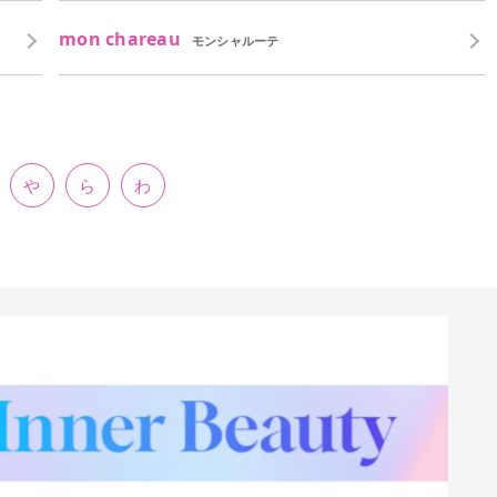
mon chareau
モンシャルーテ
や
ら
わ