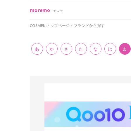
moremo
モレモ
COSMEbiトップページ
»
ブランドから探す
あ
か
さ
た
な
は
ま