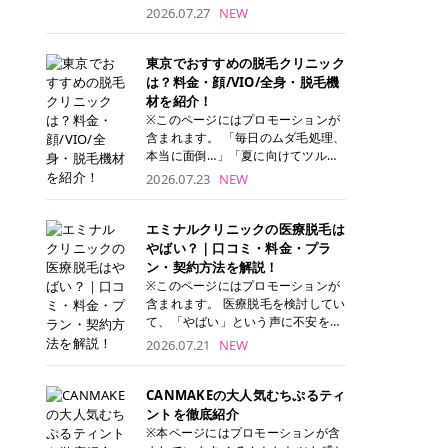
ナーパッド」は、化粧水や美容液を
2026.07.27
NEW
たっぷり含ませた丸型のコットンパ
ッド状のスキンケアアイテムです。
トナーパッドは洗顔後に肌をやさし
東京でおすすめの脱毛クリニック
く拭き取ることで、古い角質や余分
は？料金・顔/VIO/全身・脱毛機
な皮脂汚れをオフしながら、うるお
材を紹介！
いを与えられるのが特徴✨ さらに、
※このページにはプロモーションが
気になる部分には数分のせて部分用
含まれます。 「毎日のムダ毛処理、
パックとしても使用できるため、1
本当に面倒…」「夏に向けてツルツ
枚で「拭き取り」と「保湿ケア」の
ル肌になりたい！」 そう思って東京
2026.07.23
NEW
両方を叶えられます。 韓国コスメブ
で医療脱毛を探し始めても、クリニ
ランドを中心に人気を集めていまし
ックがたくさんありすぎてどこを選
たが、現在では日本でも定番のスキ
べばいいの？と迷ってしまいますよ
エミナルクリニックの医療脱毛は
ンケアアイテムとして幅広い世代に
ね。 この記事では、医療脱毛の基本
やばい？｜口コミ・料金・プラ
愛用されています。 トナーパッドの
から、東京で特に通いやすいフレイ
ン・契約方法を解説！
特徴 トナーパッドと拭き取り化粧水
アクリニック・レジーナクリニッ
※このページにはプロモーションが
の違い 「トナーパッド」と「拭き取
ク・エミナルクリニック・リゼクリ
含まれます。 医療脱毛を検討してい
り化粧水」はどちらも洗顔後に使用
ニックの4院について、分かりやす
て、「やばい」という声に不安を抱
するスキンケアアイテムですが、使
く解説します。 自分にぴったりのク
える方も多いのではないでしょう
2026.07.21
NEW
い方や特徴に違いがあります。 トナ
リニックを見つけて、面倒な自己処
か。 この記事では、エミナルクリニ
ーパッドは、化粧水があらかじめパ
理から卒業しちゃいましょう♪ クリ
ックの全身脱毛プランの詳しい料金
ッドに含まれているため、コットン
ニック 全身＋VIO 全身＋VIO＋顔 特
体系をはじめ、学生や友人同士でお
CANMAKEの大人気むちぷるティ
を用意する手間がなく、忙しい朝で
徴 脱毛器 詳細 フレイアクリニック
得になる割引キャンペーン、無料カ
ントを徹底紹介
もサッと使えるのが魅力です。 ま
52,800円(税込)/5回 94,600円(税
ウンセリングから施術までの具体的
※本ページにはプロモーションが含
た、保湿成分を豊富に配合した商品
込)/5回 肌への負担に配慮しなが
なステップを分かりやすく解説しま