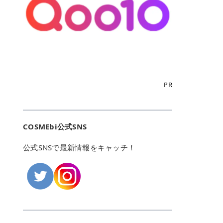
こからは、東京で人気のフレイアク
カリしたくありませんよね。エミナ
ント おすすめパーソナルカラー 02
> あんずのほのかに甘い香りがしま
るカーミングケアパッド」 ツボクサ
OFFクーポンなどを使って、SNSで
リニック・レジーナクリニック・エ
ルクリニックなら、最短1ヶ月ペー
モモ イエベ春・ブルベ夏 03 ワイン
すが > 強くないのでいつでも使える
エキス（保湿成分）配合で、肌荒れ
バズっている美容液やパック、限定
ミナルクリニック・リゼクリニック
スで通えるため、最短6ヶ月の全身
ベリー ブルベ冬 05 フィグピューレ
印象です > > 1本持っていると髪だ
や赤みが気になる肌をやさしく整え
の豪華キットをどこよりもお得にゲ
の4院について、おすすめのポイン
脱毛プランを選ぶことができます！
ブルベ夏・イエベ春 06 ラズベリー
けではなくボディやネイルケアにも
る低刺激設計のトナーパッドです。
ットできます✨ 豊富でリアルな口コ
トを詳しくご紹介します！ フレイア
（※予約状況や脱毛効果の個人差に
ケーキ ブルベ夏・ブルベ冬 07 フル
使えるのも◎ > > 引用元:コスメビ
アイテム詳細を見るQoo10での購入
ミや、ブランド公式ショップの出店
クリニック：選べるプランと女子に
よっては、6ヵ月で完了しない場合
ーツオレ イエベ春 40th ストロベリ
アイテム詳細を見るAmazonでのご
はこちら 4. SKINFOOD キャロット
も充実しているため、新作チェック
優しい手厚いサポート♡ ※満足度9
もあります）。 さらに、連続照射が
ーボンボン ブルベ夏 アイテム詳細
購入はこちら 2026年上半期 総合3
カロテン カーミングウォーターパッ
からリピート買いまで、美容マニア
6% 集計機関・アンケート内容：社
できる医療脱毛器を使っているた
を見るQoo10でのご購入はこちら
位 MAJOLICA MAJORCA（マジョリ
ド 「ゆらぎがちな肌をやさしく整え
の「欲しい」がすべて詰まったお買
内・施術済みフレイア顧客向けのア
め、全身の施術でも1回約60分で終
迷ったらこのカラーがおすすめ！ ナ
カ マジョルカ）「シャドーカスタマ
る植物由来カーミングケア」 βカロ
い物天国です。 Qoo10はこちら @C
ンケート 対象期間：2024/12/11～2
わります。 全国60院以上＆21時ま
PR
チュラルメイクなら「02 モモ」 自
イズ」 👑「シャドーカスタマイズ」
テンを含むにんじん由来成分で、乾
OSME アットコスメ（@cosme）
025/5/15 アンケート数:12606 フレ
で営業！ お仕事や学校の帰りにサク
然な血色感を演出できる万能カラ
の特徴 まばゆく発色フォルム整形シ
燥や外的刺激で不安定になりやすい
は、日本の美容マニアなら誰もが一
イアクリニックは、都内に新宿や渋
ッと寄りたい！という方にもエミナ
ー。 オフィスメイクなら「40th ス
ャドウ✨ 吸いこまれそうな奥行きの
肌をやさしく整えます。軽やかな使
度はお世話になる日本最大級の化粧
谷、銀座など7院があり、どこも駅
ルは強い味方。北海道から沖縄まで
トロベリーボンボン」 上品で落ち着
ある目もとをかなえる、フォルム整
用感も特長です。 アイテム詳細を見
品クチコミサイトです✨ 一番の魅力
から近くてアクセス抜群。平日は夜
全国に60院以上を展開しており、ど
いた印象に仕上がります。 毎日使い
形パウダーシャドウ。ひと塗りでま
るQoo10での購入はこちら 5. ANU
は、2,000万件を超える圧倒的なボ
COSMEbi公式SNS
21時まで開いているので、お仕事や
こも駅チカの好立地なんです。しか
やすい万能カラーなら「05 フィグ
ばゆく発色し、光の効果で目もとが
A 8ヒアルロン酸カテキンカーミン
リュームのリアルなクチコミ検索機
学校帰りにも通いやすいクリニック
も夜21時まで開いているので、忙し
ピューレ」 シーンを選ばず使える人
立体的に生まれ変わります。 実際に
グパッド 「うるおいを与えながら肌
能にあります。 自分の年齢や肌質
です。 ♡クイックプラン 時間をか
い毎日でも無理なく予定に組み込め
公式SNSで最新情報をキャッチ！
気カラーです。 韓国メイク・透明感
使用した方のクチコミ > 5 > 鮮やか
のキメを整えるバランスケアパッ
（乾燥肌・敏感肌など）、あるいは
けてしっかり脱毛。割引制度や保証
ます（※店舗によって診察時間は異
重視なら「06 ラズベリーケーキ」
発色✨ 吸い込まれそうな奥行きのあ
ド」 カテキン*1配合の極薄パッド
「毛穴」「美白」といった肌の悩み
サービスは充実！ 全身＋VIO 52,80
なります）。 そして嬉しいのが、施
青みピンクが透明感を引き立てま
る目もとを作れるアイシャドウ♡ >
で、肌にうるおいを与えながらキメ
に合わせてクチコミを絞り込めるた
0円(税込) 5回コース 所要時間が60
術室がカーテン仕切りではなくドア
す。 イエベ春なら「07 フルーツオ
パウダータイプなのに粉っぽさがな
を整え、すこやかな肌状態へ導くデ
め、自分に本当に合うコスメを失敗
分で完了 全身＋VIO＋顔 94,600円
付きの完全個室になっていること！
レ」 やわらかく可愛らしい印象に仕
くぴたっと密着♡発色が良くて煌め
イリーケアアイテムです。 *1 チャ
せずに見つけられる美容の羅針盤と
(税込) 5回コース 36箇所の脱毛が可
女性専用のプライベート空間なの
上がります。 よくある質問💡 色持
くパールが美しい✨ > 単色でも綺麗
カテキン（整肌成分） アイテム詳細
して絶大な信頼を得ています。 さら
能 ♡安心プラン １回、５回コー
で、周りの目を気にせずリラックス
ちはいい？ むちぷるティントはティ
にグラデーションを作れて簡単に立
を見るQoo10での購入はこちら 6.
に、年に数回発表される「ベストコ
ス、８回コースがあり、コース終了
して施術を受けられます。 痛みに配
ント処方のため、塗布後は色が定着
体感を出せます✨ > > カラーの名前
MEDIHEAL PDRNリフティングパッ
スメアワード（ベスコス）」は、日
後の追加照射の料金も設定していま
慮した医療脱毛器の導入と肌トラブ
しやすく、飲み物を飲んだあとでも
がまた可愛い💕 > PK321 ひとひら
ド 「ハリ感を意識したケアで肌をな
本の美容トレンドを大きく左右する