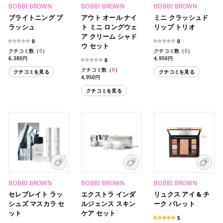
BOBBI BROWN
BOBBI BROWN
BOBBI BROWN
ブライトニング ブ
アウト オール ナイ
ミニ クラッシュド
ラッシュ
ト ミニ ロングウェ
リップ トリオ
ア クリーム シャド
0
0
ウ セット
クチコミ数（
0
）
クチコミ数（
0
）
6,380円
4,950円
0
クチコミ数（
0
）
クチコミを見る
クチコミを見る
4,950円
クチコミを見る
BOBBI BROWN
BOBBI BROWN
BOBBI BROWN
セレブレイト ラッ
エクストラ インダ
リュクス アイ & チ
シュズ マスカラ セ
ルジェンス スキン
ーク パレット
ット
ケア セット
5