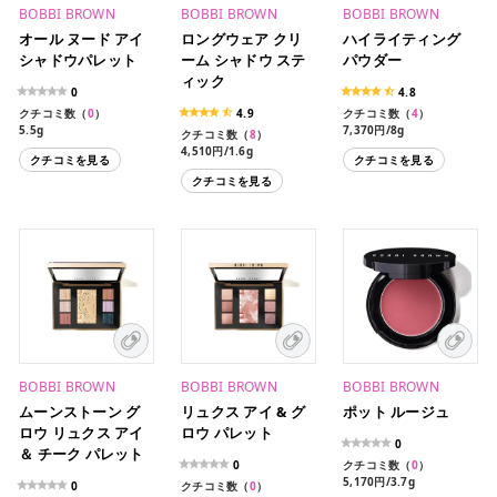
BOBBI BROWN
BOBBI BROWN
BOBBI BROWN
オール ヌード アイ
ロングウェア クリ
ハイライティング
シャドウパレット
ーム シャドウ ステ
パウダー
ィック
0
4.8
クチコミ数（
0
）
4.9
クチコミ数（
4
）
5.5g
7,370円/8g
クチコミ数（
8
）
7,370円/8g（限定パッケ
4,510円/1.6g
クチコミを見る
クチコミを見る
ージ）
クチコミを見る
BOBBI BROWN
BOBBI BROWN
BOBBI BROWN
ムーンストーン グ
リュクス アイ & グ
ポット ルージュ
ロウ リュクス アイ
ロウ パレット
0
＆ チーク パレット
0
クチコミ数（
0
）
5,170円/3.7g
0
クチコミ数（
0
）