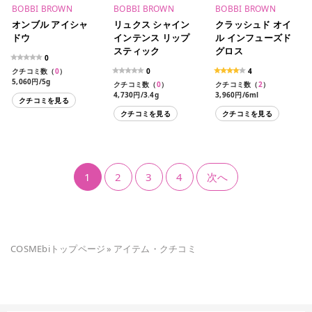
BOBBI BROWN
BOBBI BROWN
BOBBI BROWN
オンブル アイシャ
リュクス シャイン
クラッシュド オイ
ドウ
インテンス リップ
ル インフューズド
スティック
グロス
0
クチコミ数（
0
）
0
4
5,060円/5g
クチコミ数（
0
）
クチコミ数（
2
）
4,730円/3.4g
3,960円/6ml
クチコミを見る
4,730円/3.4g（限定パッ
クチコミを見る
クチコミを見る
ケージ）
1
2
3
4
次へ
COSMEbiトップページ
»
アイテム・クチコミ