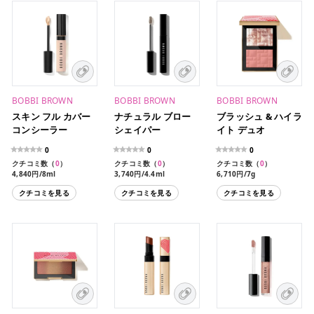
BOBBI BROWN
BOBBI BROWN
BOBBI BROWN
スキン フル カバー
ナチュラル ブロー
ブラッシュ & ハイラ
コンシーラー
シェイパー
イト デュオ
0
0
0
クチコミ数（
0
）
クチコミ数（
0
）
クチコミ数（
0
）
4,840円/8ml
3,740円/4.4ml
6,710円/7g
クチコミを見る
クチコミを見る
クチコミを見る