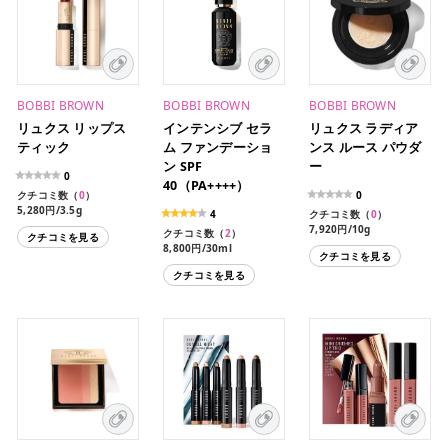
BOBBI BROWN
BOBBI BROWN
BOBBI BROWN
リュクス リップス
インテンシブ セラ
リュクス ラディア
ティック
ム ファンデーショ
ンス ルース パウダ
ン SPF
ー
0
40（PA++++）
クチコミ数（
0
）
0
5,280円/3.5g
4
クチコミ数（
0
）
7,920円/10g
クチコミ数（
2
）
クチコミを見る
8,800円/30ml
クチコミを見る
4,950円/13ml（限定サイ
クチコミを見る
ズ）