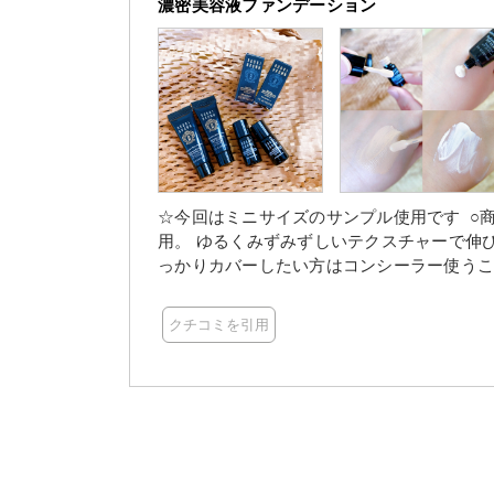
濃密美容液ファンデーション
☆今回はミニサイズのサンプル使用です ○商品特徴
用。 ゆるくみずみずしいテクスチャーで伸びが
っかりカバーしたい方はコンシーラー使うこ
エキス等スキンケア成分が贅沢に配合され
くく、くすんだりが無く肌ツヤも維持してく
クチコミを引用
スマホをよく見るのでブルーライトカットは
ツヤ感が全然違うからおすすめ♡ ガッツリ
な方におススメです。