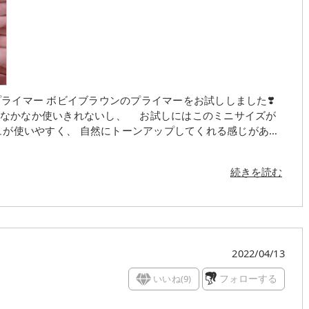
をお試ししました❣️
ってなかなか使いきれないし、 お試しにはこのミニサイズが
F25 PA+
も肌を守ってくれるよ✊✨ インテンシブ セラム
続きを読む
ク #ツヤ肌 #
ンセラムラディアンスプライマー
2022/04/13
いいね(
9
)
フォローする