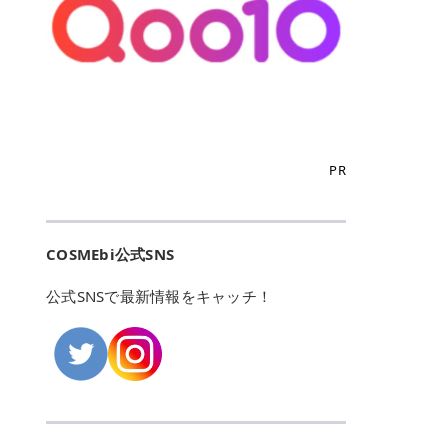
こからは、東京で人気のフレイアク
カリしたくありませんよね。エミナ
ント おすすめパーソナルカラー 02
> あんずのほのかに甘い香りがしま
るカーミングケアパッド」 ツボクサ
OFFクーポンなどを使って、SNSで
リニック・レジーナクリニック・エ
ルクリニックなら、最短1ヶ月ペー
モモ イエベ春・ブルベ夏 03 ワイン
すが > 強くないのでいつでも使える
エキス（保湿成分）配合で、肌荒れ
バズっている美容液やパック、限定
ミナルクリニック・リゼクリニック
スで通えるため、最短6ヶ月の全身
ベリー ブルベ冬 05 フィグピューレ
印象です > > 1本持っていると髪だ
や赤みが気になる肌をやさしく整え
の豪華キットをどこよりもお得にゲ
の4院について、おすすめのポイン
脱毛プランを選ぶことができます！
ブルベ夏・イエベ春 06 ラズベリー
けではなくボディやネイルケアにも
る低刺激設計のトナーパッドです。
ットできます✨ 豊富でリアルな口コ
トを詳しくご紹介します！ フレイア
（※予約状況や脱毛効果の個人差に
ケーキ ブルベ夏・ブルベ冬 07 フル
使えるのも◎ > > 引用元:コスメビ
アイテム詳細を見るQoo10での購入
ミや、ブランド公式ショップの出店
クリニック：選べるプランと女子に
よっては、6ヵ月で完了しない場合
ーツオレ イエベ春 40th ストロベリ
アイテム詳細を見るAmazonでのご
はこちら 4. SKINFOOD キャロット
も充実しているため、新作チェック
優しい手厚いサポート♡ ※満足度9
もあります）。 さらに、連続照射が
ーボンボン ブルベ夏 アイテム詳細
購入はこちら 2026年上半期 総合3
カロテン カーミングウォーターパッ
からリピート買いまで、美容マニア
6% 集計機関・アンケート内容：社
できる医療脱毛器を使っているた
を見るQoo10でのご購入はこちら
位 MAJOLICA MAJORCA（マジョリ
ド 「ゆらぎがちな肌をやさしく整え
の「欲しい」がすべて詰まったお買
内・施術済みフレイア顧客向けのア
め、全身の施術でも1回約60分で終
迷ったらこのカラーがおすすめ！ ナ
カ マジョルカ）「シャドーカスタマ
る植物由来カーミングケア」 βカロ
い物天国です。 Qoo10はこちら @C
ンケート 対象期間：2024/12/11～2
わります。 全国60院以上＆21時ま
PR
チュラルメイクなら「02 モモ」 自
イズ」 👑「シャドーカスタマイズ」
テンを含むにんじん由来成分で、乾
OSME アットコスメ（@cosme）
025/5/15 アンケート数:12606 フレ
で営業！ お仕事や学校の帰りにサク
然な血色感を演出できる万能カラ
の特徴 まばゆく発色フォルム整形シ
燥や外的刺激で不安定になりやすい
は、日本の美容マニアなら誰もが一
イアクリニックは、都内に新宿や渋
ッと寄りたい！という方にもエミナ
ー。 オフィスメイクなら「40th ス
ャドウ✨ 吸いこまれそうな奥行きの
肌をやさしく整えます。軽やかな使
度はお世話になる日本最大級の化粧
谷、銀座など7院があり、どこも駅
ルは強い味方。北海道から沖縄まで
トロベリーボンボン」 上品で落ち着
ある目もとをかなえる、フォルム整
用感も特長です。 アイテム詳細を見
品クチコミサイトです✨ 一番の魅力
から近くてアクセス抜群。平日は夜
全国に60院以上を展開しており、ど
いた印象に仕上がります。 毎日使い
形パウダーシャドウ。ひと塗りでま
るQoo10での購入はこちら 5. ANU
は、2,000万件を超える圧倒的なボ
COSMEbi公式SNS
21時まで開いているので、お仕事や
こも駅チカの好立地なんです。しか
やすい万能カラーなら「05 フィグ
ばゆく発色し、光の効果で目もとが
A 8ヒアルロン酸カテキンカーミン
リュームのリアルなクチコミ検索機
学校帰りにも通いやすいクリニック
も夜21時まで開いているので、忙し
ピューレ」 シーンを選ばず使える人
立体的に生まれ変わります。 実際に
グパッド 「うるおいを与えながら肌
能にあります。 自分の年齢や肌質
です。 ♡クイックプラン 時間をか
い毎日でも無理なく予定に組み込め
公式SNSで最新情報をキャッチ！
気カラーです。 韓国メイク・透明感
使用した方のクチコミ > 5 > 鮮やか
のキメを整えるバランスケアパッ
（乾燥肌・敏感肌など）、あるいは
けてしっかり脱毛。割引制度や保証
ます（※店舗によって診察時間は異
重視なら「06 ラズベリーケーキ」
発色✨ 吸い込まれそうな奥行きのあ
ド」 カテキン*1配合の極薄パッド
「毛穴」「美白」といった肌の悩み
サービスは充実！ 全身＋VIO 52,80
なります）。 そして嬉しいのが、施
青みピンクが透明感を引き立てま
る目もとを作れるアイシャドウ♡ >
で、肌にうるおいを与えながらキメ
に合わせてクチコミを絞り込めるた
0円(税込) 5回コース 所要時間が60
術室がカーテン仕切りではなくドア
す。 イエベ春なら「07 フルーツオ
パウダータイプなのに粉っぽさがな
を整え、すこやかな肌状態へ導くデ
め、自分に本当に合うコスメを失敗
分で完了 全身＋VIO＋顔 94,600円
付きの完全個室になっていること！
レ」 やわらかく可愛らしい印象に仕
くぴたっと密着♡発色が良くて煌め
イリーケアアイテムです。 *1 チャ
せずに見つけられる美容の羅針盤と
(税込) 5回コース 36箇所の脱毛が可
女性専用のプライベート空間なの
上がります。 よくある質問💡 色持
くパールが美しい✨ > 単色でも綺麗
カテキン（整肌成分） アイテム詳細
して絶大な信頼を得ています。 さら
能 ♡安心プラン １回、５回コー
で、周りの目を気にせずリラックス
ちはいい？ むちぷるティントはティ
にグラデーションを作れて簡単に立
を見るQoo10での購入はこちら 6.
に、年に数回発表される「ベストコ
ス、８回コースがあり、コース終了
して施術を受けられます。 痛みに配
ント処方のため、塗布後は色が定着
体感を出せます✨ > > カラーの名前
MEDIHEAL PDRNリフティングパッ
スメアワード（ベスコス）」は、日
後の追加照射の料金も設定していま
慮した医療脱毛器の導入と肌トラブ
しやすく、飲み物を飲んだあとでも
がまた可愛い💕 > PK321 ひとひら
ド 「ハリ感を意識したケアで肌をな
本の美容トレンドを大きく左右する