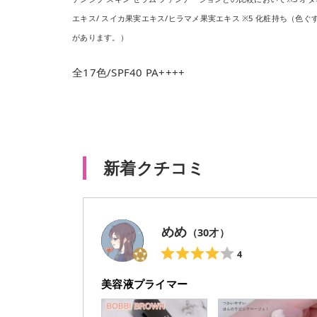
エキス/ スイカ果実エキス/ヒラマメ果実エキス ※5 化粧持ち（
があります。）
全17色/SPF40 PA++++
新着クチコミ
めめ
（
30
才）
4
美容液プライマー