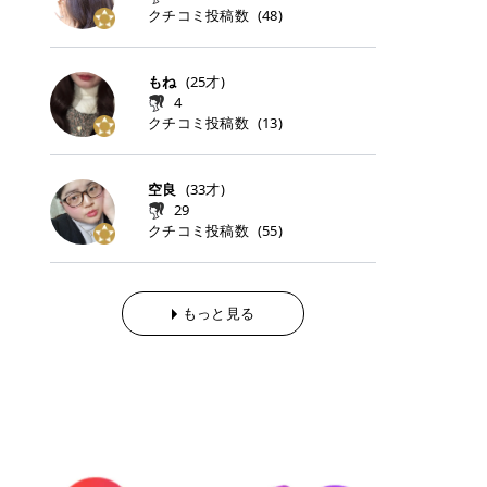
らの「のりかえ」や「お友だち紹
｜甘く可愛いモーヴピンク 鮮やかな
近、乾燥していた唇がプルンと見え
クチコミ投稿数
ナーパッドをご紹介します。 毎日使
タイミングで利用することが多いQ
(
48
)
脱毛の「熱破壊式」と「蓄熱式」と
介」も！ 6. 予約から脱毛施術まで
青みを感じるラズベリーピンク。 フ
てうれちい！ > > 引用元:コスメビ
いやすいトナーパッドから、スペシ
oo10 ・口コミを見ながら購入する
は？ 医療脱毛のレーザー機器には、
のステップ ・無料カウンセリングの
ェミニンな雰囲気を演出できる可愛
アイテム詳細を見るQoo10でのご購
ャルケアにぴったりなトナーパッド
＠cosme ・韓国コスメをチェック
大きく分けて「熱破壊式」と「蓄熱
予約方法 ・カウンセリング当日の持
らしいカラーです。 透明感を引き立
入はこちら 2026年上半期 総合2位
まで厳選しました。 1. MEDICUBE
する際によく見るOLIVE YOUNG GL
式」の2種類があり、それぞれ得意
もね
(
25
才)
ち物 ・医師の問診とプラン提案 ・
てながら、甘さのある印象に。 韓国
柳屋（ヤナギヤ）「柳屋 あんず
PDRNピンクコラーゲンゲルトナー
OBAL など、すでに使い慣れている
な毛質が違います。 * 熱破壊式 高
施術当日の流れと次回予約の取り方
4
メイクやピンクメイクとも相性抜群
油」 👑「柳屋 あんず油」の特徴 1
パッド 「うるおいとハリ感をサポー
サイトが対象になっている場合も多
出力のレーザーをバチッ！と当て
7. 店舗一覧と美容医療メニュー ・
クチコミ投稿数
(
13
)
です。 フルーツオレ｜ピュア感あふ
00％植物由来の「柳屋 あんず油」
トし、なめらかな肌へ導く高密着ゲ
く、お買い物の内容や流れを変える
て、毛根の発毛組織に向けてレーザ
全国60院以上！エミナルクリニック
れるミルキーコーラル 白みを含んだ
フワッと香りさらっとまとまり、ツ
ルパッド」 PDRNやコラーゲン成分
必要はありません。 「どうせ買う予
ーを照射します。ワキやVIOのよう
の店舗一覧 ・脱毛だけじゃない！美
ミルキーなコーラルカラー。 やさし
ヤのある美しい髪に導きます。 ヘア
を配合し、乾燥やハリ不足が気にな
定だったコスメ」をトラミーリワー
な、太くて濃い毛にも使用が可能で
容医療メニュー 8. まとめ ｜エミナ
くふんわり発色し、粘膜リップのよ
だけでなく、ボディケア・ネイルケ
空良
(
33
才)
る肌をしっとり整えるゲルタイプの
ドを経由するだけで、ポイントも一
す！その分、輪ゴムで弾かれたよう
ルクリニックの魅力とは？選ばれる
うな仕上がりになります。 柔らかく
アなど幅広く保湿ケア。 実際に使用
29
トナーパッド。密着力が高く、スキ
緒に受け取れる、そんな手軽さがあ
な強い痛みを感じやすい傾向があり
3つの特徴 ※1 開業2019年3月20日
可愛らしい印象になり、毎日使いた
した方のクチコミ > 5 > 1本あると
クチコミ投稿数
ンケアの土台ケアとして取り入れや
ります✨ またトラミーリワードに
(
55
)
ます。 * 蓄熱式 低出力のレーザー
～2026年6月30日時点(医療脱毛、
くなるナチュラルカラー。 スクール
便利なオイル😊 > 柳屋 あんず油 >
すいアイテムです。 アイテム詳細を
は、以下のような特徴があります！
を連続で当てて、毛の成長をコント
ハイフ、ダーマペン、美容点滴、医
メイクやオフィスメイクにもおすす
> ──────────── > > 100%植
見るQoo10での購入はこちら 2. BIO
・1ポイント＝1円でわかりやすい
ロールする部分（バルジ領域）にじ
療ダイエットなど) 「早く綺麗にな
めです。 40TH ストロベリーボンボ
物由来のオイル > > 白髪染めで傷ん
DANCE コラーゲンゲルトナーパッ
・選べるe-GIFT・Amazonギフト
わじわ熱を伝える方式です。急激な
りたいけど、痛いのはイヤだし、通
ン｜上品なピンクベージュ 黄みを抑
でいてパサついているので > オイル
ド 「うるおいを与えながら肌をやわ
券・ドットマネーなどに交換できる
熱さを感じにくく、痛みや肌への負
もっと見る
う時間もない…」医療脱毛にそんな
えたクリーミーなピンクベージュ。
は必需品です > > 少しとろみがある
らかく整える保湿ケアパッド」 ゲル
・トラミー会員なら無料で利用でき
担を抑えやすいのが嬉しいポイン
ハードルを感じていませんか？エミ
ほんのり青みを感じる絶妙なカラー
ものの、さらっと軽めのオイル > >
素材ならではの高密着設計で、肌に
る ・ポイ活初心者でも始めやすい
ト。顔や背中などの産毛や細い毛に
ナルクリニックは、そんな私たちの
で、自然な血色感を演出します。 肌
ベタつかなくて髪につけるとサラサ
うるおいを与えながらやさしく整え
編集部が厳選！トラミーリワードお
向いています。 最近は、この両方を
ワガママを叶えてくれるクリニック
になじみながらも、唇をふんわり明
ラでツヤが出ます✨ > > ドライヤー
る保湿特化型トナーパッド。乾燥し
すすめ3選 QOO10 Qoo10（キュー
使い分けられる優秀な脱毛機を導入
なんです！多くの女性から選ばれて
るく見せてくれるカラー。 オフィス
前とドライヤー後に使っていますが
やすい肌をふっくらとした印象に導
テン）は、話題の韓国コスメや最新
しているクリニックも増えているの
いる3つの魅力をご紹介します。 最
メイクやナチュラルメイクにもぴっ
> 髪がペタッとならなくて気に入っ
きます。 アイテム詳細を見るQoo1
のトレンドスキンケアがいち早く、
で、自分の毛質に合わせてお任せで
短6か月からの脱毛プランが選べ
たりです。 アイテム詳細を見るQoo
てます😊 > > ワンタッチキャップな
0での購入はこちら 3. SKIN1004 セ
驚きの価格で手に入る大人気の通販
きることが多いですよ。 ｜東京でお
る！ 「せっかく脱毛を始めたのに、
10でのご購入はこちら イエベ・ブ
ので開けやすく > 1滴ずつ出るので
ンテラ クイックカーミングパッド
サイトです！ 特に年4回開催される
すすめの医療脱毛クリニック4選 こ
次の予約が数ヶ月先…」なんてガッ
ルベ別おすすめカラー むちぷるティ
量を調節しやすく使いやすいです >
「ゆらぎやすい肌をすこやかに整え
ビッグセール「メガ割」では、20%