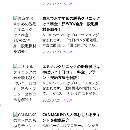
ナーパッド」は、化粧水や美容液を
2026.07.27
NEW
たっぷり含ませた丸型のコットンパ
ッド状のスキンケアアイテムです。
トナーパッドは洗顔後に肌をやさし
東京でおすすめの脱毛クリニック
く拭き取ることで、古い角質や余分
は？料金・顔/VIO/全身・脱毛機
な皮脂汚れをオフしながら、うるお
材を紹介！
いを与えられるのが特徴✨ さらに、
※このページにはプロモーションが
気になる部分には数分のせて部分用
含まれます。 「毎日のムダ毛処理、
パックとしても使用できるため、1
本当に面倒…」「夏に向けてツルツ
枚で「拭き取り」と「保湿ケア」の
ル肌になりたい！」 そう思って東京
2026.07.23
NEW
両方を叶えられます。 韓国コスメブ
で医療脱毛を探し始めても、クリニ
ランドを中心に人気を集めていまし
ックがたくさんありすぎてどこを選
たが、現在では日本でも定番のスキ
べばいいの？と迷ってしまいますよ
エミナルクリニックの医療脱毛は
ンケアアイテムとして幅広い世代に
ね。 この記事では、医療脱毛の基本
やばい？｜口コミ・料金・プラ
愛用されています。 トナーパッドの
から、東京で特に通いやすいフレイ
ン・契約方法を解説！
特徴 トナーパッドと拭き取り化粧水
デ
アクリニック・レジーナクリニッ
※このページにはプロモーションが
の違い 「トナーパッド」と「拭き取
ク・エミナルクリニック・リゼクリ
含まれます。 医療脱毛を検討してい
ー
り化粧水」はどちらも洗顔後に使用
ニックの4院について、分かりやす
て、「やばい」という声に不安を抱
するスキンケアアイテムですが、使
く解説します。 自分にぴったりのク
える方も多いのではないでしょう
2026.07.21
NEW
い方や特徴に違いがあります。 トナ
リニックを見つけて、面倒な自己処
か。 この記事では、エミナルクリニ
つ
ーパッドは、化粧水があらかじめパ
理から卒業しちゃいましょう♪ クリ
ックの全身脱毛プランの詳しい料金
ッドに含まれているため、コットン
ら
ニック 全身＋VIO 全身＋VIO＋顔 特
体系をはじめ、学生や友人同士でお
CANMAKEの大人気むちぷるティ
を用意する手間がなく、忙しい朝で
徴 脱毛器 詳細 フレイアクリニック
得になる割引キャンペーン、無料カ
ントを徹底紹介
もサッと使えるのが魅力です。 ま
52,800円(税込)/5回 94,600円(税
ウンセリングから施術までの具体的
※本ページにはプロモーションが含
た、保湿成分を豊富に配合した商品
込)/5回 肌への負担に配慮しなが
なステップを分かりやすく解説しま