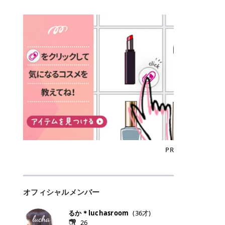
込)/5回 144,800円(税込)/5回 毛質に
Qoo10でのご購入はこちら CANMA
に触れた瞬間、ぷるんとしたジェリ
どに数分のせることで、集中保湿ケ
にぴったり。 Qoo10も、オリヤン
いでしょうか。 ズバリ、効果を実感
合わせて脱毛機を選択可能！有効期
KE むちぷるティント全色一覧 モモ
ーグロスが広がり、ふっくらボリュ
アとしても活用できます。 トナーパ
も、＠cosmeも、いつものコスメ購
するまでの期間や必要な施術回数が
限も5年と長くマイペースに通いや
｜血色感じるヌーディーピンク 桃の
ーム感のある仕上がりに✨ まるでリ
ッドの選び方 トナーパッドは、配合
入を“ちょっとお得”に変えられるの
大きな違いとして挙げられます！ 医
すい ラシャ メディオスターNeXT P
ような血色感を演出するヌーディー
フティングしたような、新しいリッ
成分やパッドの素材によって特徴が
が、トラミーリワードです✨ 今回
療脱毛は、医療機関（クリニックや
RO ジェントルYAGプロ 公式サイト
ピンク。 黄みと青みのバランスが良
プティンググロス💄 実際に使用した
異なります。 自分の肌悩みや理想の
は、トラミーリワードの特徴や活用
皮膚科など）だけで扱える高出力の
> ※医療脱毛は自由診療です。治療
く、自然になじむコーラル系カラー
方のクチコミ > 5 > プルプル > 唇に
仕上がりに合わせて選ぶことで、毎
方法、美容好きさんにおすすめな理
レーザーを使って、発毛組織にアプ
には赤み、痒み、火傷、毛嚢炎、一
です。 自然な血色感をプラスしてく
塗るPDRNグロス > > AMUSE ジェ
日のスキンケアに取り入れやすくな
由を詳しくご紹介します！ トラミー
ローチする施術といわれています。
時的な硬毛化などのリスクが伴いま
れるので、ナチュラルメイクとの相
ルフィットグロス > > ぷっくりツヤ
ります。 肌悩みに合わせて選ぶ パ
リワードとは？ 「トラミーリワー
そのため、少ない回数で永久脱毛
す。 目次▼ 1. エミナルクリニック
性抜群。 可愛らしく、多幸感のある
ツヤだけどベタっとした感じはなく
ッドの素材で選ぶ トナーパッドの使
ド」は、東証グロース上場企業であ
（※）を目指すことができます。
の魅力とは？選ばれる3つの特徴 ・
印象に仕上がります。 ワインベリー
て使いやすいですね。プランピング
い方 洗顔後すぐの清潔な肌に使用し
る株式会社アイズが運営する、安
（※永久脱毛とは一生毛が1本も生
最短6か月からの脱毛プランが選べ
｜気品をまとうローズレッド 深みの
効果で少しスーッとします。ここは
ます。 STEP1 エンボス面（凹凸
心・安全なポイントサイト機能で
えてこないという意味ではなく、ア
る！ ・全国60院以上＆21時まで営
ある青みレッド。 大人っぽく華やか
好き嫌いがあるかもしれませんが慣
面）で顔全体をやさしく拭き取りま
す。 トラミーリワードは、トラミー
メリカの基準に基づき「長期間にわ
業！ ・痛みに配慮した医療脱毛器の
な印象を与えるベリーカラーです。
れますね。 > > 分かりにくいけど、
す。 特に小鼻・あご・額など皮脂や
会員向けのポイントサービスです。
たって毛量が明らかに減少している
導入と肌トラブル対応 2. エミナル
ひと塗りで顔全体が華やかになり、
チップは片面がツルツル、片面がモ
古い角質が気になる部分は丁寧にな
対象ショップやサービスを利用する
状態が維持されること」を指しま
クリニックの口コミ・評判 3. エミ
リップを主役にしたメイクが完成。
ケモケになってます。 > > 桜グロス
じませましょう。 STEP2 パッドを
ことでポイントを獲得でき、貯まっ
す。） 一方のエステ脱毛は、出力が
ナルクリニックの全身脱毛料金プラ
クールで上品な雰囲気を演出できま
【日本限定色】：上品なピンクベー
裏返し、フラット面で顔全体をやさ
たポイントはAmazonギフト券やド
優しい機器を使うため痛みが少ない
ン ・全身脱毛の基本コースと料金
す。 フィグピューレ｜色っぽさと上
ジュ > > すももパールグロス【日本
PR
しく押さえながら化粧水をなじませ
ットマネーなどに交換できます。 普
のがメリットですが、毛根を破壊す
・追加費用がかからないシステム ・
品さを叶える赤みローズ 赤みとくす
限定色】：微細なラメがきらめく血
ます。 STEP3 その後は美容液・乳
段のネットショッピングを活用しな
ることはできないので一時的な減毛
支払い方法｜決済方法と医療ローン
みをほどよく含んだローズカラー。
色がよく見えるピンク。 > > どちら
液・クリームなど、普段どおりのス
がらポイントを貯められるため、ポ
にとどまります。結果的に、何度も
の活用も！ 4. エミナルクリニック
ニュートラルな発色で、肌色を選び
も上品で使いやすい色ですね。すも
キンケアを行います。 乾燥が気にな
イ活初心者でも始めやすいのが魅力
通う必要が出てくることが多くなり
の熱破壊式の脱毛機 5. エミナルク
にくい万能カラーです。 派手すぎず
もパールグロスの方がラメが入って
る部分には2〜5分程度のせて部分用
です✨ トラミーリワードの特徴 普
ます。 なお、医療脱毛は保険がきか
リニックのお得な割引・キャンペー
オフィシャルメンバー
落ち着いた印象に仕上がり、オン・
いるので華やかそうに見えるけど、
パックとして使用するのもおすすめ
段よく使っているコスメ通販サイト
ない自由診療なので、クリニックに
ン制度 ・学生プラン｜学生証の提示
オフ問わず使いやすいカラー。 きれ
付けてみると落ち着いた色ですね。
です。 おすすめトナーパッド7選 こ
を、トラミーリワード経由にするだ
よって料金設定が自由に決められて
で割引 ・ペア限定プラン｜家族や友
いめメイクにもカジュアルメイクに
> > スキンケア成分が配合されてい
るか＊luchasroom
(
36
才)
こからは、保湿ケアや肌荒れケア、
けでポイントが貯まるのが大きな魅
います。だからこそ、しっかり比較
人と一緒にスタートできる ・他社か
もマッチします。 ラズベリーケーキ
て保湿もしっかりしてくれます。最
26
毛穴ケアなど目的別におすすめのト
力です✨ 例えば、、、 ・メガ割の
して選ぶことが大切なのです。 医療