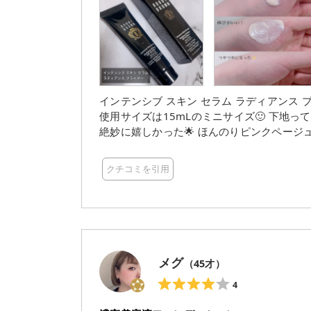
インテンシブ スキン セラム ラディアンス プライマー ボビイブラウンのプライマー
使用サイズは15mLのミニサイズ🙂 下地
絶妙に嬉しかった🌟 ほんのりピンクページュが使いやすく、 自然にトーンアップしてくれる感じがあり
良かった☺️ 顔が白浮きすることはなかったです！ あとみずみずしく伸びも良かった！ また、SP
+だから紫外線カット、 大気の汚れやブルーライトから
クチコミを引用
ファンデーションとの併用がおすすめだそうです🫶 #モニター #ボビイブラウン #ツヤメイ
濃密美容液プライマー #インテンシブスキ
メグ
（
45
才）
4