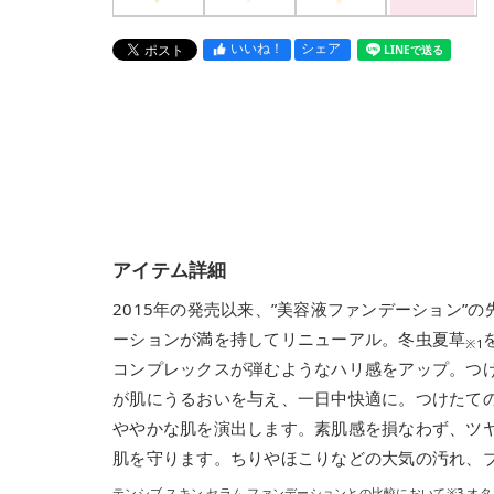
いいね！
シェア
LINEで送る
アイテム詳細
2015年の発売以来、”美容液ファンデーション
ーションが満を持してリニューアル。冬虫夏草
※1
コンプレックスが弾むようなハリ感をアップ。つ
が肌にうるおいを与え、一日中快適に。つけたての
ややかな肌を演出します。素肌感を損なわず、ツヤ
肌を守ります。ちりやほこりなどの大気の汚れ、
テンシブ スキン セラム ファンデーションとの比較において※3 オタ