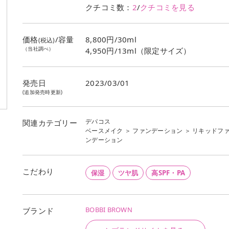
クチコミ数：
2
/
クチコミを見る
価格
/容量
8,800円/30ml
(税込)
（当社調べ）
4,950円/13ml（限定サイズ）
発売日
2023/03/01
(追加発売時更新)
デパコス
関連カテゴリー
ベースメイク
＞
ファンデーション
＞
リキッドフ
ンデーション
こだわり
保湿
ツヤ肌
高SPF・PA
BOBBI BROWN
ブランド