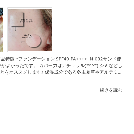
 *ファンデーション SPF40 PA++++ N-032サンド使
よかったです。 カバー力はナチュラル(*^^*) シミなどし
とをオススメします♪ 保湿成分である冬虫夏草やアルテミア
ていてスキンケア効果もあり長時間付けていても肌疲れが出に
れました?✨ ?これからの季節に必須な日焼け効果もあり、
続きを読む
とっても嬉しい！ 下地とファンデーションセットで使うと
カバーはなくていいけど、ナチュラルなツヤ感は欲しいそん