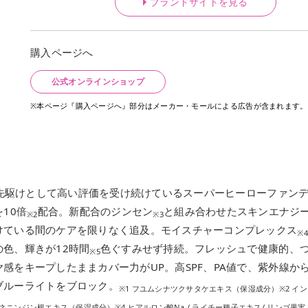
ブランドサイトを見る
購入ページへ
公式オンラインショップ
※本ページ『購入ページへ』部分はメーカー・モールによる広告が含まれます。
”の先駆けとして高い評価を受け続けているスーパーヒーローファン
を10倍
配合。新配合のジンセン
と組み合わせたスキンエナジ
※2
※3
けている間のケアを限りなく追及。モイスチャーコンプレックス
※4
色、輝きが12時間
色ぐすみせず持続。フレッシュで健康的、
※5
感をキープしたままカバー力がUP。高SPF、PA値で、紫外線か
ブルーライトをブロック。
※1 フユムシナツクサタケエキス（保湿成分）※2 イン
ネニンジン根エキス（保湿成分）※4 ヒアルロン酸Na / ライチー種子エキス/ リンゴ果実