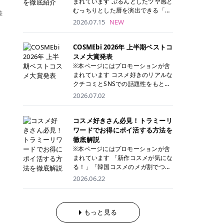
まれています ぷるんとしたツヤ感と
が多く、拭き取り後にそのまま部分
ら、コストパフォーマンスも重視し
す。 これから手軽に全身医療脱毛を
むっちりとした唇を演出できる「C
差
用パックとして使えるトナーパッド
たい方に！ メディオスターモノリス
始めたいと考えている方は、ぜひ最
ANMAKE（キャンメイク）むちぷる
2026.07.15
NEW
も増えています。 一方、拭き取り化
メディオスターNeXT PRO 公式サイ
後までチェックして、ご自身にぴっ
ティント」。 ティントならではの色
粧水は液体タイプのため、コットン
ト> レジーナクリニック 52,800円
たりのクリニック選びの参考にして
持ちに加え、プランパー効果※と保
に含ませて使用します。 使用量を調
(税込)/5回 99,000円(税込)/5回 ジェ
ください！ クリニック 全身＋VIO
湿ケアも叶えられることから、SNS
COSMEbi 2026年 上半期ベストコ
整しやすく、お気に入りの化粧水を
ントルシリーズを選べるため、脱毛
全身＋VIO＋顔 特徴 脱毛器 詳細 フ
でも話題の人気リップです。 「自分
スメ大賞発表
使いたい方やコストを抑えて続けた
機にこだわりたい方におすすめ！ ジ
レイアクリニック 52,800円(税込)/5
にはどのカラーが似合う？」「イエ
※本ページにはプロモーションが含
い方にもおすすめです。 トナーパッ
ェントルマックスプロ ジェントルマ
回 94,600円(税込)/5回 肌への負担
ベ・ブルベ別のおすすめは？」と気
まれています コスメ好きのリアルな
ドのメリット トナーパッドは、角質
ックスプロプラス ジェントルレーズ
に配慮しながら、コストパフォーマ
になっている方も多いのではないで
クチコミとSNSでの話題性をもとに
ケア・保湿ケア・部分用パックまで
プロ ソプラノチタニウム 公式サイ
ンスも重視したい方に！ メディオス
しょうか。 今回は6色のスウォッチ
選出された、COSMEbi 2026年上半
1枚で行える便利なスキンケアアイ
2026.07.02
ト> エミナルクリニック 49,500円
ターモノリス メディオスターNeXT
とともにご紹介！それぞれの色味や
期のベストコスメが決定！ 話題性・
テムです。 ここでは、トナーパッド
(税込)/6回 93,500円(税込)/6回 エミ
PRO 公式サイト> レジーナクリニッ
おすすめのパーソナルカラー、どん
使用感・仕上がりすべてを兼ね備え
を取り入れるメリットをご紹介しま
ナルクリニックの始めやすい料金設
ク 52,800円(税込)/5回 99,000円(税
なメイクに合うのかまで詳しく解説
た名品たちを、カテゴリ別にご紹介
コスメ好きさん必見！トラミーリ
す。 古い角質や皮脂汚れをやさしく
定！月々払いも安くて通いやすい ク
込)/5回 ジェントルシリーズを選べ
します✨ ※メイクアップ効果による
します。 本記事では、2025年11月
ワードでお得にポイ活する方法を
オフ トナーパッドを使用すること
リスタルプロ 公式サイト> リゼクリ
るため、脱毛機にこだわりたい方に
CANMAKE むちぷるティントとは？
～2026年4月までの半年間におい
徹底解説
で、洗顔だけでは落としきれない古
ニック 109,800円(税込)/5回 144,80
おすすめ！ ジェントルマックスプロ
CANMAKE むちぷるティントは、テ
て、COSMEbi内でのクチコミとSN
い角質や余分な皮脂汚れをやさしく
※本ページにはプロモーションが含
0円(税込)/5回 毛質に合わせて脱毛
ジェントルマックスプロプラス ジェ
ィント・プランパー・保湿ケアを1
Sでの話題性を元に選出されたコス
拭き取り、なめらかな肌へ整えま
まれています 「新作コスメが気にな
機を選択可能！有効期限も5年と長
ントルレーズプロ ソプラノチタニウ
本で叶えるリップです。 するすると
メやスキンケアなどの化粧品を「総
す。 保湿ケアまで1枚でできる 保湿
る！」「韓国コスメのメガ割でつい
くマイペースに通いやすい ラシャ
ム 公式サイト> エミナルクリニック
塗れるなめらかなテクスチャーで、
合」「デパコス」「プチプラ」「韓
成分を配合したトナーパッドなら、
買いすぎてしまう……」 そんな美容
メディオスターNeXT PRO ジェント
2026.06.22
49,500円(税込)/6回 93,500円(税
縦ジワをカバーしながら、むっちり
国コスメ」に分けて1位～3位までを
肌へうるおいを与えながらスキンケ
好きさんにおすすめなのが「トラミ
ルYAGプロ 公式サイト> ｜そもそも
込)/6回 エミナルクリニックの始め
としたツヤのある唇を演出します。
ランキング形式で発表！ 2026年上
アできるため、忙しい朝や夜の時短
ーリワード」です！ 普段のお買い物
医療脱毛って？エステ脱毛と何が違
やすい料金設定！月々払いも安くて
さらに、美容保湿成分を配合してい
半期 総合大賞 AMUSE（アミュー
ケアにもぴったりです。 部分パック
を少し工夫するだけでポイントを貯
うの？ 脱毛を考えたときに、まず悩
通いやすい クリスタルプロ 公式サ
るため、乾燥しにくくデイリー使い
ズ）「 ジェルフィットグロス」 👑
としても使える 多くのトナーパッド
められるため、コスメやスキンケア
もっと見る
むのが「医療脱毛とエステ脱毛、ど
イト> リゼクリニック 109,800円(税
にもぴったり！ アイテム詳細を見る
「ジェルフィットグロス」の特徴 唇
は、乾燥が気になる頬や額、小鼻な
にかかる費用を少しでも抑えたい方
っちがいいの？」ということではな