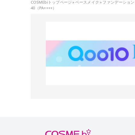
COSMEbiトップページ
»
ベースメイク
»
ファンデーション
40（PA++++）