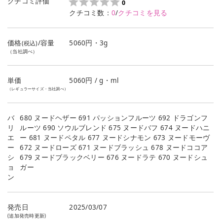
クチコミ評価
0
クチコミ数：
0
/
クチコミを見る
価格
/容量
5060円・3g
(税込)
（当社調べ）
単価
5060
円 / g・ml
（レギュラーサイズ・当社調べ）
バ
680 ヌードヘザー 691 パッションフルーツ 692 ドラゴンフ
リ
ルーツ 690 ソウルブレンド 675 ヌードバフ 674 ヌードハニ
エ
ー 681 ヌードペタル 677 ヌードシナモン 673 ヌードモーヴ
ー
672 ヌードローズ 671 ヌードブラッシュ 678 ヌードココア
シ
679 ヌードブラックベリー 676 ヌードラテ 670 ヌードシュ
ョ
ガー
ン
発売日
2025/03/07
(追加発売時更新)