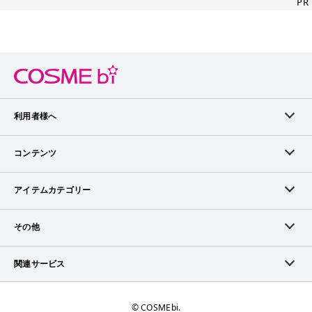
PR
利用者様へ
メンバーログイン
コンテンツ
無料メンバー登録
ランキング
アイテムカテゴリー
メンバー会員について
アイテム・クチコミ
スキンケア
その他
アイテム掲載リクエスト
ブランドから探す
ベースメイク
お問い合わせ（ブランド様）
関連サービス
COSMEbiについて
ピックアップ特集
ポイントメイク
広告について
ママプレス
お問い合わせ
©︎ COSMEbi.
ブランド新着情報