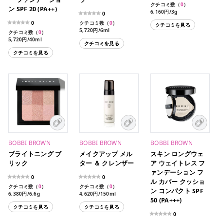
クチコミ数（
0
）
ン SPF 20 (PA++)
6,160円/3g
0
0
クチコミ数（
0
）
クチコミを見る
5,720円/6ml
クチコミ数（
0
）
5,720円/40ml
クチコミを見る
クチコミを見る
BOBBI BROWN
BOBBI BROWN
BOBBI BROWN
ブライトニング ブ
メイクアップ メル
スキン ロングウェ
リック
ター ＆ クレンザー
ア ウェイトレス フ
ァンデーション フ
0
0
ル カバー クッショ
クチコミ数（
0
）
クチコミ数（
0
）
ン コンパクト SPF
6,380円/6.6g
4,620円/150ml
50 (PA+++)
クチコミを見る
クチコミを見る
0