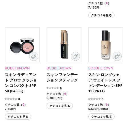
クチコミ数（
0
）
7,150円
5,500円/13g（レフィ
クチコミを見る
ル・スポンジ付き）
BOBBI BROWN
BOBBI BROWN
BOBBI BROWN
スキン ラディアン
スキン ファンデー
スキン ロングウェ
ト グロウ クッショ
ション スティック
ア ウェイトレス フ
ン コンパクト SPF
ァンデーション SPF
0
50 (PA+++)
15 (PA++)
クチコミ数（
0
）
6,380円/9g
0
0
クチコミ数（
0
）
クチコミ数（
0
）
クチコミを見る
7,150円
6,600円/30ml
5,500円/13g（レフィ
クチコミを見る
クチコミを見る
ル）