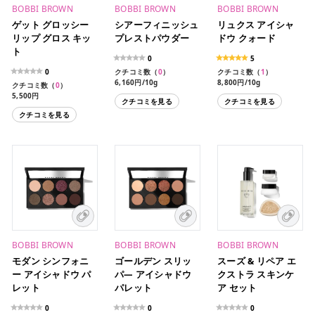
BOBBI BROWN
BOBBI BROWN
BOBBI BROWN
ゲット グロッシー
シアーフィニッシュ
リュクス アイシャ
リップ グロス キッ
プレストパウダー
ドウ クォード
ト
0
5
0
クチコミ数（
0
）
クチコミ数（
1
）
6,160円/10g
8,800円/10g
クチコミ数（
0
）
6,160円/10g（限定パッ
5,500円
クチコミを見る
クチコミを見る
ケージ）
クチコミを見る
BOBBI BROWN
BOBBI BROWN
BOBBI BROWN
モダン シンフォニ
ゴールデン スリッ
スーズ & リペア エ
ー アイシャドウ パ
パ― アイシャドウ
クストラ スキンケ
レット
パレット
ア セット
0
0
0