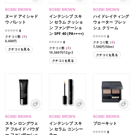
BOBBI BROWN
BOBBI BROWN
BOBBI BROWN
ヌード アイシャド
インテンシブ スキ
ハイドレイティング
ウ パレット
ン セラム クッショ
ウォーター フレッ
ン ファンデーショ
シュ クリーム
0
ン SPF 40 (PA++++)
クチコミ数（
0
）
0
6,600円
0
クチコミ数（
0
）
7,590円/50ml
クチコミ数（
0
）
クチコミを見る
10,560円/12g×2
クチコミを見る
5,940円/12g（レフィ
クチコミを見る
ル）
550円/（スポンジ）
BOBBI BROWN
BOBBI BROWN
BOBBI BROWN
スキン ロングウェ
インテンシブ スキ
ブローキット
ア フルイド パウダ
ン セラム コンシー
0
ー ファンデーショ
ラー