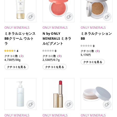
ONLY MINERALS
ONLY MINERALS
ONLY MINERALS
ミネラルエッセンス
N by ONLY
ミネラルクッション
BBクリーム ウルト
MINERALS ミネラ
BB
ラ
ルピグメント
0
4
0
クチコミ数（
0
）
5,170円
クチコミ数（
2
）
クチコミ数（
0
）
4,180円/11g（レフィ
4,730円/30g
2,530円/0.7g
クチコミを見る
ル・パフ付き）
クチコミを見る
クチコミを見る
ONLY MINERALS
ONLY MINERALS
ONLY MINERALS