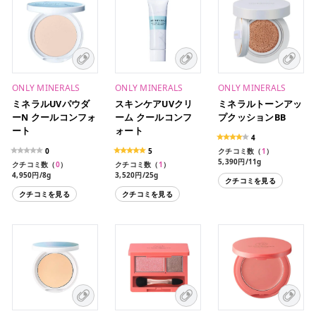
ONLY MINERALS
ONLY MINERALS
ONLY MINERALS
ミネラルUVパウダ
スキンケアUVクリ
ミネラルトーンアッ
ーN クールコンフォ
ーム クールコンフ
プクッションBB
ート
ォート
4
0
5
クチコミ数（
1
）
5,390円/11g
クチコミ数（
0
）
クチコミ数（
1
）
4,400円/11g（レフィ
4,950円/8g
3,520円/25g
クチコミを見る
ル）
クチコミを見る
クチコミを見る