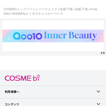
COSMEbiトップページ
»
ベースメイク
»
化粧下地
»
化粧下地
»
N by
ONLY MINERALS ミネラルトゥルーベース
PR
利用者様へ
メンバーログイン
コンテンツ