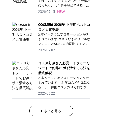
まれています ぷるんとしたツヤ感と
が多く、拭き取り後にそのまま部分
ら、コストパフォーマンスも重視し
す。 これから手軽に全身医療脱毛を
むっちりとした唇を演出できる「C
用パックとして使えるトナーパッド
たい方に！ メディオスターモノリス
始めたいと考えている方は、ぜひ最
ANMAKE（キャンメイク）むちぷる
2026.07.15
NEW
も増えています。 一方、拭き取り化
メディオスターNeXT PRO 公式サイ
後までチェックして、ご自身にぴっ
ティント」。 ティントならではの色
粧水は液体タイプのため、コットン
ト> レジーナクリニック 52,800円
たりのクリニック選びの参考にして
持ちに加え、プランパー効果※と保
に含ませて使用します。 使用量を調
(税込)/5回 99,000円(税込)/5回 ジェ
ください！ クリニック 全身＋VIO
湿ケアも叶えられることから、SNS
COSMEbi 2026年 上半期ベストコ
整しやすく、お気に入りの化粧水を
ントルシリーズを選べるため、脱毛
全身＋VIO＋顔 特徴 脱毛器 詳細 フ
でも話題の人気リップです。 「自分
スメ大賞発表
使いたい方やコストを抑えて続けた
機にこだわりたい方におすすめ！ ジ
レイアクリニック 52,800円(税込)/5
にはどのカラーが似合う？」「イエ
※本ページにはプロモーションが含
い方にもおすすめです。 トナーパッ
ェントルマックスプロ ジェントルマ
回 94,600円(税込)/5回 肌への負担
ベ・ブルベ別のおすすめは？」と気
まれています コスメ好きのリアルな
ドのメリット トナーパッドは、角質
ックスプロプラス ジェントルレーズ
に配慮しながら、コストパフォーマ
になっている方も多いのではないで
クチコミとSNSでの話題性をもとに
ケア・保湿ケア・部分用パックまで
プロ ソプラノチタニウム 公式サイ
ンスも重視したい方に！ メディオス
しょうか。 今回は6色のスウォッチ
選出された、COSMEbi 2026年上半
1枚で行える便利なスキンケアアイ
2026.07.02
ト> エミナルクリニック 49,500円
ターモノリス メディオスターNeXT
とともにご紹介！それぞれの色味や
期のベストコスメが決定！ 話題性・
テムです。 ここでは、トナーパッド
(税込)/6回 93,500円(税込)/6回 エミ
PRO 公式サイト> レジーナクリニッ
おすすめのパーソナルカラー、どん
使用感・仕上がりすべてを兼ね備え
を取り入れるメリットをご紹介しま
ナルクリニックの始めやすい料金設
ク 52,800円(税込)/5回 99,000円(税
なメイクに合うのかまで詳しく解説
た名品たちを、カテゴリ別にご紹介
コスメ好きさん必見！トラミーリ
す。 古い角質や皮脂汚れをやさしく
定！月々払いも安くて通いやすい ク
込)/5回 ジェントルシリーズを選べ
します✨ ※メイクアップ効果による
します。 本記事では、2025年11月
ワードでお得にポイ活する方法を
オフ トナーパッドを使用すること
リスタルプロ 公式サイト> リゼクリ
るため、脱毛機にこだわりたい方に
CANMAKE むちぷるティントとは？
～2026年4月までの半年間におい
徹底解説
で、洗顔だけでは落としきれない古
ニック 109,800円(税込)/5回 144,80
おすすめ！ ジェントルマックスプロ
CANMAKE むちぷるティントは、テ
て、COSMEbi内でのクチコミとSN
い角質や余分な皮脂汚れをやさしく
※本ページにはプロモーションが含
0円(税込)/5回 毛質に合わせて脱毛
ジェントルマックスプロプラス ジェ
ィント・プランパー・保湿ケアを1
Sでの話題性を元に選出されたコス
拭き取り、なめらかな肌へ整えま
まれています 「新作コスメが気にな
機を選択可能！有効期限も5年と長
ントルレーズプロ ソプラノチタニウ
本で叶えるリップです。 するすると
メやスキンケアなどの化粧品を「総
す。 保湿ケアまで1枚でできる 保湿
る！」「韓国コスメのメガ割でつい
くマイペースに通いやすい ラシャ
ム 公式サイト> エミナルクリニック
塗れるなめらかなテクスチャーで、
合」「デパコス」「プチプラ」「韓
成分を配合したトナーパッドなら、
買いすぎてしまう……」 そんな美容
メディオスターNeXT PRO ジェント
2026.06.22
49,500円(税込)/6回 93,500円(税
縦ジワをカバーしながら、むっちり
国コスメ」に分けて1位～3位までを
肌へうるおいを与えながらスキンケ
好きさんにおすすめなのが「トラミ
ルYAGプロ 公式サイト> ｜そもそも
込)/6回 エミナルクリニックの始め
としたツヤのある唇を演出します。
ランキング形式で発表！ 2026年上
アできるため、忙しい朝や夜の時短
ーリワード」です！ 普段のお買い物
医療脱毛って？エステ脱毛と何が違
やすい料金設定！月々払いも安くて
さらに、美容保湿成分を配合してい
半期 総合大賞 AMUSE（アミュー
ケアにもぴったりです。 部分パック
を少し工夫するだけでポイントを貯
うの？ 脱毛を考えたときに、まず悩
通いやすい クリスタルプロ 公式サ
るため、乾燥しにくくデイリー使い
ズ）「 ジェルフィットグロス」 👑
としても使える 多くのトナーパッド
められるため、コスメやスキンケア
もっと見る
むのが「医療脱毛とエステ脱毛、ど
イト> リゼクリニック 109,800円(税
にもぴったり！ アイテム詳細を見る
「ジェルフィットグロス」の特徴 唇
は、乾燥が気になる頬や額、小鼻な
にかかる費用を少しでも抑えたい方
っちがいいの？」ということではな