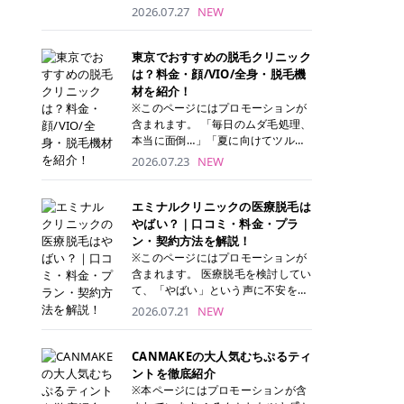
ナーパッド」は、化粧水や美容液を
2026.07.27
NEW
たっぷり含ませた丸型のコットンパ
ッド状のスキンケアアイテムです。
トナーパッドは洗顔後に肌をやさし
東京でおすすめの脱毛クリニック
く拭き取ることで、古い角質や余分
は？料金・顔/VIO/全身・脱毛機
な皮脂汚れをオフしながら、うるお
材を紹介！
いを与えられるのが特徴✨ さらに、
※このページにはプロモーションが
気になる部分には数分のせて部分用
含まれます。 「毎日のムダ毛処理、
パックとしても使用できるため、1
本当に面倒…」「夏に向けてツルツ
枚で「拭き取り」と「保湿ケア」の
ル肌になりたい！」 そう思って東京
2026.07.23
NEW
両方を叶えられます。 韓国コスメブ
で医療脱毛を探し始めても、クリニ
ランドを中心に人気を集めていまし
ックがたくさんありすぎてどこを選
たが、現在では日本でも定番のスキ
べばいいの？と迷ってしまいますよ
エミナルクリニックの医療脱毛は
ンケアアイテムとして幅広い世代に
ね。 この記事では、医療脱毛の基本
やばい？｜口コミ・料金・プラ
愛用されています。 トナーパッドの
から、東京で特に通いやすいフレイ
ン・契約方法を解説！
特徴 トナーパッドと拭き取り化粧水
アクリニック・レジーナクリニッ
※このページにはプロモーションが
の違い 「トナーパッド」と「拭き取
ク・エミナルクリニック・リゼクリ
含まれます。 医療脱毛を検討してい
り化粧水」はどちらも洗顔後に使用
ニックの4院について、分かりやす
て、「やばい」という声に不安を抱
するスキンケアアイテムですが、使
く解説します。 自分にぴったりのク
える方も多いのではないでしょう
2026.07.21
NEW
い方や特徴に違いがあります。 トナ
リニックを見つけて、面倒な自己処
か。 この記事では、エミナルクリニ
ーパッドは、化粧水があらかじめパ
理から卒業しちゃいましょう♪ クリ
ックの全身脱毛プランの詳しい料金
ッドに含まれているため、コットン
ニック 全身＋VIO 全身＋VIO＋顔 特
体系をはじめ、学生や友人同士でお
CANMAKEの大人気むちぷるティ
を用意する手間がなく、忙しい朝で
徴 脱毛器 詳細 フレイアクリニック
得になる割引キャンペーン、無料カ
ントを徹底紹介
もサッと使えるのが魅力です。 ま
52,800円(税込)/5回 94,600円(税
ウンセリングから施術までの具体的
※本ページにはプロモーションが含
た、保湿成分を豊富に配合した商品
込)/5回 肌への負担に配慮しなが
なステップを分かりやすく解説しま