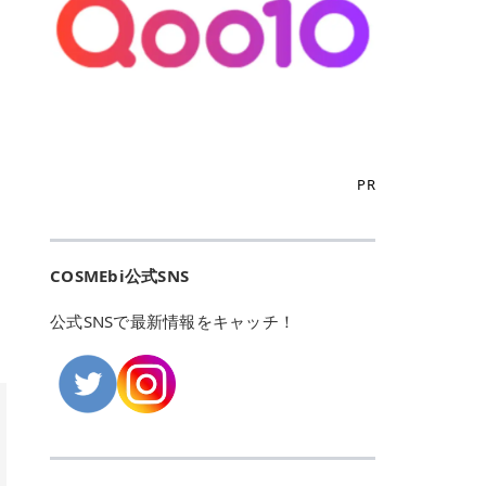
こからは、東京で人気のフレイアク
カリしたくありませんよね。エミナ
ント おすすめパーソナルカラー 02
> あんずのほのかに甘い香りがしま
るカーミングケアパッド」 ツボクサ
OFFクーポンなどを使って、SNSで
リニック・レジーナクリニック・エ
ルクリニックなら、最短1ヶ月ペー
モモ イエベ春・ブルベ夏 03 ワイン
すが > 強くないのでいつでも使える
エキス（保湿成分）配合で、肌荒れ
バズっている美容液やパック、限定
ミナルクリニック・リゼクリニック
スで通えるため、最短6ヶ月の全身
ベリー ブルベ冬 05 フィグピューレ
印象です > > 1本持っていると髪だ
や赤みが気になる肌をやさしく整え
の豪華キットをどこよりもお得にゲ
の4院について、おすすめのポイン
脱毛プランを選ぶことができます！
ブルベ夏・イエベ春 06 ラズベリー
けではなくボディやネイルケアにも
る低刺激設計のトナーパッドです。
ットできます✨ 豊富でリアルな口コ
トを詳しくご紹介します！ フレイア
（※予約状況や脱毛効果の個人差に
ケーキ ブルベ夏・ブルベ冬 07 フル
使えるのも◎ > > 引用元:コスメビ
アイテム詳細を見るQoo10での購入
ミや、ブランド公式ショップの出店
クリニック：選べるプランと女子に
よっては、6ヵ月で完了しない場合
ーツオレ イエベ春 40th ストロベリ
アイテム詳細を見るAmazonでのご
はこちら 4. SKINFOOD キャロット
も充実しているため、新作チェック
優しい手厚いサポート♡ ※満足度9
もあります）。 さらに、連続照射が
ーボンボン ブルベ夏 アイテム詳細
購入はこちら 2026年上半期 総合3
カロテン カーミングウォーターパッ
からリピート買いまで、美容マニア
6% 集計機関・アンケート内容：社
できる医療脱毛器を使っているた
を見るQoo10でのご購入はこちら
位 MAJOLICA MAJORCA（マジョリ
ド 「ゆらぎがちな肌をやさしく整え
の「欲しい」がすべて詰まったお買
内・施術済みフレイア顧客向けのア
め、全身の施術でも1回約60分で終
迷ったらこのカラーがおすすめ！ ナ
カ マジョルカ）「シャドーカスタマ
る植物由来カーミングケア」 βカロ
い物天国です。 Qoo10はこちら @C
ンケート 対象期間：2024/12/11～2
わります。 全国60院以上＆21時ま
PR
チュラルメイクなら「02 モモ」 自
イズ」 👑「シャドーカスタマイズ」
テンを含むにんじん由来成分で、乾
OSME アットコスメ（@cosme）
025/5/15 アンケート数:12606 フレ
で営業！ お仕事や学校の帰りにサク
然な血色感を演出できる万能カラ
の特徴 まばゆく発色フォルム整形シ
燥や外的刺激で不安定になりやすい
は、日本の美容マニアなら誰もが一
イアクリニックは、都内に新宿や渋
ッと寄りたい！という方にもエミナ
ー。 オフィスメイクなら「40th ス
ャドウ✨ 吸いこまれそうな奥行きの
肌をやさしく整えます。軽やかな使
度はお世話になる日本最大級の化粧
谷、銀座など7院があり、どこも駅
ルは強い味方。北海道から沖縄まで
トロベリーボンボン」 上品で落ち着
ある目もとをかなえる、フォルム整
用感も特長です。 アイテム詳細を見
品クチコミサイトです✨ 一番の魅力
から近くてアクセス抜群。平日は夜
全国に60院以上を展開しており、ど
いた印象に仕上がります。 毎日使い
形パウダーシャドウ。ひと塗りでま
るQoo10での購入はこちら 5. ANU
は、2,000万件を超える圧倒的なボ
COSMEbi公式SNS
21時まで開いているので、お仕事や
こも駅チカの好立地なんです。しか
やすい万能カラーなら「05 フィグ
ばゆく発色し、光の効果で目もとが
A 8ヒアルロン酸カテキンカーミン
リュームのリアルなクチコミ検索機
学校帰りにも通いやすいクリニック
も夜21時まで開いているので、忙し
ピューレ」 シーンを選ばず使える人
立体的に生まれ変わります。 実際に
グパッド 「うるおいを与えながら肌
能にあります。 自分の年齢や肌質
です。 ♡クイックプラン 時間をか
い毎日でも無理なく予定に組み込め
公式SNSで最新情報をキャッチ！
気カラーです。 韓国メイク・透明感
使用した方のクチコミ > 5 > 鮮やか
のキメを整えるバランスケアパッ
（乾燥肌・敏感肌など）、あるいは
けてしっかり脱毛。割引制度や保証
ます（※店舗によって診察時間は異
重視なら「06 ラズベリーケーキ」
発色✨ 吸い込まれそうな奥行きのあ
ド」 カテキン*1配合の極薄パッド
「毛穴」「美白」といった肌の悩み
サービスは充実！ 全身＋VIO 52,80
なります）。 そして嬉しいのが、施
青みピンクが透明感を引き立てま
る目もとを作れるアイシャドウ♡ >
で、肌にうるおいを与えながらキメ
に合わせてクチコミを絞り込めるた
0円(税込) 5回コース 所要時間が60
術室がカーテン仕切りではなくドア
す。 イエベ春なら「07 フルーツオ
パウダータイプなのに粉っぽさがな
を整え、すこやかな肌状態へ導くデ
め、自分に本当に合うコスメを失敗
分で完了 全身＋VIO＋顔 94,600円
付きの完全個室になっていること！
レ」 やわらかく可愛らしい印象に仕
くぴたっと密着♡発色が良くて煌め
イリーケアアイテムです。 *1 チャ
せずに見つけられる美容の羅針盤と
(税込) 5回コース 36箇所の脱毛が可
女性専用のプライベート空間なの
上がります。 よくある質問💡 色持
くパールが美しい✨ > 単色でも綺麗
カテキン（整肌成分） アイテム詳細
して絶大な信頼を得ています。 さら
能 ♡安心プラン １回、５回コー
で、周りの目を気にせずリラックス
ちはいい？ むちぷるティントはティ
にグラデーションを作れて簡単に立
を見るQoo10での購入はこちら 6.
に、年に数回発表される「ベストコ
ス、８回コースがあり、コース終了
して施術を受けられます。 痛みに配
ント処方のため、塗布後は色が定着
体感を出せます✨ > > カラーの名前
MEDIHEAL PDRNリフティングパッ
スメアワード（ベスコス）」は、日
後の追加照射の料金も設定していま
慮した医療脱毛器の導入と肌トラブ
しやすく、飲み物を飲んだあとでも
がまた可愛い💕 > PK321 ひとひら
ド 「ハリ感を意識したケアで肌をな
本の美容トレンドを大きく左右する