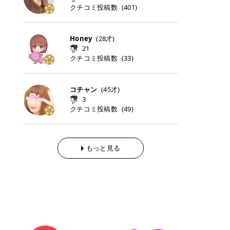
らの「のりかえ」や「お友だち紹
｜甘く可愛いモーヴピンク 鮮やかな
近、乾燥していた唇がプルンと見え
クチコミ投稿数
ナーパッドをご紹介します。 毎日使
タイミングで利用することが多いQ
(
401
)
脱毛の「熱破壊式」と「蓄熱式」と
介」も！ 6. 予約から脱毛施術まで
青みを感じるラズベリーピンク。 フ
てうれちい！ > > 引用元:コスメビ
いやすいトナーパッドから、スペシ
oo10 ・口コミを見ながら購入する
は？ 医療脱毛のレーザー機器には、
のステップ ・無料カウンセリングの
ェミニンな雰囲気を演出できる可愛
アイテム詳細を見るQoo10でのご購
ャルケアにぴったりなトナーパッド
＠cosme ・韓国コスメをチェック
大きく分けて「熱破壊式」と「蓄熱
予約方法 ・カウンセリング当日の持
らしいカラーです。 透明感を引き立
入はこちら 2026年上半期 総合2位
まで厳選しました。 1. MEDICUBE
する際によく見るOLIVE YOUNG GL
式」の2種類があり、それぞれ得意
Honey
(
28
才)
ち物 ・医師の問診とプラン提案 ・
てながら、甘さのある印象に。 韓国
柳屋（ヤナギヤ）「柳屋 あんず
PDRNピンクコラーゲンゲルトナー
OBAL など、すでに使い慣れている
な毛質が違います。 * 熱破壊式 高
施術当日の流れと次回予約の取り方
21
メイクやピンクメイクとも相性抜群
油」 👑「柳屋 あんず油」の特徴 1
パッド 「うるおいとハリ感をサポー
サイトが対象になっている場合も多
出力のレーザーをバチッ！と当て
7. 店舗一覧と美容医療メニュー ・
クチコミ投稿数
(
33
)
です。 フルーツオレ｜ピュア感あふ
00％植物由来の「柳屋 あんず油」
トし、なめらかな肌へ導く高密着ゲ
く、お買い物の内容や流れを変える
て、毛根の発毛組織に向けてレーザ
全国60院以上！エミナルクリニック
れるミルキーコーラル 白みを含んだ
フワッと香りさらっとまとまり、ツ
ルパッド」 PDRNやコラーゲン成分
必要はありません。 「どうせ買う予
ーを照射します。ワキやVIOのよう
の店舗一覧 ・脱毛だけじゃない！美
ミルキーなコーラルカラー。 やさし
ヤのある美しい髪に導きます。 ヘア
を配合し、乾燥やハリ不足が気にな
定だったコスメ」をトラミーリワー
な、太くて濃い毛にも使用が可能で
容医療メニュー 8. まとめ ｜エミナ
くふんわり発色し、粘膜リップのよ
だけでなく、ボディケア・ネイルケ
コチャン
(
45
才)
る肌をしっとり整えるゲルタイプの
ドを経由するだけで、ポイントも一
す！その分、輪ゴムで弾かれたよう
ルクリニックの魅力とは？選ばれる
うな仕上がりになります。 柔らかく
アなど幅広く保湿ケア。 実際に使用
3
トナーパッド。密着力が高く、スキ
緒に受け取れる、そんな手軽さがあ
な強い痛みを感じやすい傾向があり
3つの特徴 ※1 開業2019年3月20日
可愛らしい印象になり、毎日使いた
した方のクチコミ > 5 > 1本あると
クチコミ投稿数
ンケアの土台ケアとして取り入れや
ります✨ またトラミーリワードに
(
49
)
ます。 * 蓄熱式 低出力のレーザー
～2026年6月30日時点(医療脱毛、
くなるナチュラルカラー。 スクール
便利なオイル😊 > 柳屋 あんず油 >
すいアイテムです。 アイテム詳細を
は、以下のような特徴があります！
を連続で当てて、毛の成長をコント
ハイフ、ダーマペン、美容点滴、医
メイクやオフィスメイクにもおすす
> ──────────── > > 100%植
見るQoo10での購入はこちら 2. BIO
・1ポイント＝1円でわかりやすい
ロールする部分（バルジ領域）にじ
療ダイエットなど) 「早く綺麗にな
めです。 40TH ストロベリーボンボ
物由来のオイル > > 白髪染めで傷ん
DANCE コラーゲンゲルトナーパッ
・選べるe-GIFT・Amazonギフト
わじわ熱を伝える方式です。急激な
りたいけど、痛いのはイヤだし、通
ン｜上品なピンクベージュ 黄みを抑
でいてパサついているので > オイル
ド 「うるおいを与えながら肌をやわ
券・ドットマネーなどに交換できる
熱さを感じにくく、痛みや肌への負
もっと見る
う時間もない…」医療脱毛にそんな
えたクリーミーなピンクベージュ。
は必需品です > > 少しとろみがある
らかく整える保湿ケアパッド」 ゲル
・トラミー会員なら無料で利用でき
担を抑えやすいのが嬉しいポイン
ハードルを感じていませんか？エミ
ほんのり青みを感じる絶妙なカラー
ものの、さらっと軽めのオイル > >
素材ならではの高密着設計で、肌に
る ・ポイ活初心者でも始めやすい
ト。顔や背中などの産毛や細い毛に
ナルクリニックは、そんな私たちの
で、自然な血色感を演出します。 肌
ベタつかなくて髪につけるとサラサ
うるおいを与えながらやさしく整え
編集部が厳選！トラミーリワードお
向いています。 最近は、この両方を
ワガママを叶えてくれるクリニック
になじみながらも、唇をふんわり明
ラでツヤが出ます✨ > > ドライヤー
る保湿特化型トナーパッド。乾燥し
すすめ3選 QOO10 Qoo10（キュー
使い分けられる優秀な脱毛機を導入
なんです！多くの女性から選ばれて
るく見せてくれるカラー。 オフィス
前とドライヤー後に使っていますが
やすい肌をふっくらとした印象に導
テン）は、話題の韓国コスメや最新
しているクリニックも増えているの
いる3つの魅力をご紹介します。 最
メイクやナチュラルメイクにもぴっ
> 髪がペタッとならなくて気に入っ
きます。 アイテム詳細を見るQoo1
のトレンドスキンケアがいち早く、
で、自分の毛質に合わせてお任せで
短6か月からの脱毛プランが選べ
たりです。 アイテム詳細を見るQoo
てます😊 > > ワンタッチキャップな
0での購入はこちら 3. SKIN1004 セ
驚きの価格で手に入る大人気の通販
きることが多いですよ。 ｜東京でお
る！ 「せっかく脱毛を始めたのに、
10でのご購入はこちら イエベ・ブ
ので開けやすく > 1滴ずつ出るので
ンテラ クイックカーミングパッド
サイトです！ 特に年4回開催される
すすめの医療脱毛クリニック4選 こ
次の予約が数ヶ月先…」なんてガッ
ルベ別おすすめカラー むちぷるティ
量を調節しやすく使いやすいです >
「ゆらぎやすい肌をすこやかに整え
ビッグセール「メガ割」では、20%