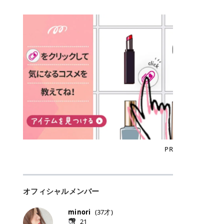
込)/5回 144,800円(税込)/5回 毛質に
Qoo10でのご購入はこちら CANMA
に触れた瞬間、ぷるんとしたジェリ
どに数分のせることで、集中保湿ケ
にぴったり。 Qoo10も、オリヤン
いでしょうか。 ズバリ、効果を実感
合わせて脱毛機を選択可能！有効期
KE むちぷるティント全色一覧 モモ
ーグロスが広がり、ふっくらボリュ
アとしても活用できます。 トナーパ
も、＠cosmeも、いつものコスメ購
するまでの期間や必要な施術回数が
限も5年と長くマイペースに通いや
｜血色感じるヌーディーピンク 桃の
ーム感のある仕上がりに✨ まるでリ
ッドの選び方 トナーパッドは、配合
入を“ちょっとお得”に変えられるの
大きな違いとして挙げられます！ 医
すい ラシャ メディオスターNeXT P
ような血色感を演出するヌーディー
フティングしたような、新しいリッ
成分やパッドの素材によって特徴が
が、トラミーリワードです✨ 今回
療脱毛は、医療機関（クリニックや
RO ジェントルYAGプロ 公式サイト
ピンク。 黄みと青みのバランスが良
プティンググロス💄 実際に使用した
異なります。 自分の肌悩みや理想の
は、トラミーリワードの特徴や活用
皮膚科など）だけで扱える高出力の
> ※医療脱毛は自由診療です。治療
く、自然になじむコーラル系カラー
方のクチコミ > 5 > プルプル > 唇に
仕上がりに合わせて選ぶことで、毎
方法、美容好きさんにおすすめな理
レーザーを使って、発毛組織にアプ
には赤み、痒み、火傷、毛嚢炎、一
です。 自然な血色感をプラスしてく
塗るPDRNグロス > > AMUSE ジェ
日のスキンケアに取り入れやすくな
由を詳しくご紹介します！ トラミー
ローチする施術といわれています。
時的な硬毛化などのリスクが伴いま
れるので、ナチュラルメイクとの相
ルフィットグロス > > ぷっくりツヤ
ります。 肌悩みに合わせて選ぶ パ
リワードとは？ 「トラミーリワー
そのため、少ない回数で永久脱毛
す。 目次▼ 1. エミナルクリニック
性抜群。 可愛らしく、多幸感のある
ツヤだけどベタっとした感じはなく
ッドの素材で選ぶ トナーパッドの使
ド」は、東証グロース上場企業であ
（※）を目指すことができます。
の魅力とは？選ばれる3つの特徴 ・
印象に仕上がります。 ワインベリー
て使いやすいですね。プランピング
い方 洗顔後すぐの清潔な肌に使用し
る株式会社アイズが運営する、安
（※永久脱毛とは一生毛が1本も生
最短6か月からの脱毛プランが選べ
｜気品をまとうローズレッド 深みの
効果で少しスーッとします。ここは
ます。 STEP1 エンボス面（凹凸
心・安全なポイントサイト機能で
えてこないという意味ではなく、ア
る！ ・全国60院以上＆21時まで営
ある青みレッド。 大人っぽく華やか
好き嫌いがあるかもしれませんが慣
面）で顔全体をやさしく拭き取りま
す。 トラミーリワードは、トラミー
メリカの基準に基づき「長期間にわ
業！ ・痛みに配慮した医療脱毛器の
な印象を与えるベリーカラーです。
れますね。 > > 分かりにくいけど、
す。 特に小鼻・あご・額など皮脂や
会員向けのポイントサービスです。
たって毛量が明らかに減少している
導入と肌トラブル対応 2. エミナル
ひと塗りで顔全体が華やかになり、
チップは片面がツルツル、片面がモ
古い角質が気になる部分は丁寧にな
対象ショップやサービスを利用する
状態が維持されること」を指しま
クリニックの口コミ・評判 3. エミ
リップを主役にしたメイクが完成。
ケモケになってます。 > > 桜グロス
じませましょう。 STEP2 パッドを
ことでポイントを獲得でき、貯まっ
す。） 一方のエステ脱毛は、出力が
ナルクリニックの全身脱毛料金プラ
クールで上品な雰囲気を演出できま
【日本限定色】：上品なピンクベー
裏返し、フラット面で顔全体をやさ
たポイントはAmazonギフト券やド
優しい機器を使うため痛みが少ない
ン ・全身脱毛の基本コースと料金
す。 フィグピューレ｜色っぽさと上
ジュ > > すももパールグロス【日本
PR
しく押さえながら化粧水をなじませ
ットマネーなどに交換できます。 普
のがメリットですが、毛根を破壊す
・追加費用がかからないシステム ・
品さを叶える赤みローズ 赤みとくす
限定色】：微細なラメがきらめく血
ます。 STEP3 その後は美容液・乳
段のネットショッピングを活用しな
ることはできないので一時的な減毛
支払い方法｜決済方法と医療ローン
みをほどよく含んだローズカラー。
色がよく見えるピンク。 > > どちら
液・クリームなど、普段どおりのス
がらポイントを貯められるため、ポ
にとどまります。結果的に、何度も
の活用も！ 4. エミナルクリニック
ニュートラルな発色で、肌色を選び
も上品で使いやすい色ですね。すも
キンケアを行います。 乾燥が気にな
イ活初心者でも始めやすいのが魅力
通う必要が出てくることが多くなり
の熱破壊式の脱毛機 5. エミナルク
にくい万能カラーです。 派手すぎず
もパールグロスの方がラメが入って
る部分には2〜5分程度のせて部分用
です✨ トラミーリワードの特徴 普
ます。 なお、医療脱毛は保険がきか
リニックのお得な割引・キャンペー
オフィシャルメンバー
落ち着いた印象に仕上がり、オン・
いるので華やかそうに見えるけど、
パックとして使用するのもおすすめ
段よく使っているコスメ通販サイト
ない自由診療なので、クリニックに
ン制度 ・学生プラン｜学生証の提示
オフ問わず使いやすいカラー。 きれ
付けてみると落ち着いた色ですね。
です。 おすすめトナーパッド7選 こ
を、トラミーリワード経由にするだ
よって料金設定が自由に決められて
で割引 ・ペア限定プラン｜家族や友
いめメイクにもカジュアルメイクに
> > スキンケア成分が配合されてい
minori
(
37
才)
こからは、保湿ケアや肌荒れケア、
けでポイントが貯まるのが大きな魅
います。だからこそ、しっかり比較
人と一緒にスタートできる ・他社か
もマッチします。 ラズベリーケーキ
て保湿もしっかりしてくれます。最
21
毛穴ケアなど目的別におすすめのト
力です✨ 例えば、、、 ・メガ割の
して選ぶことが大切なのです。 医療