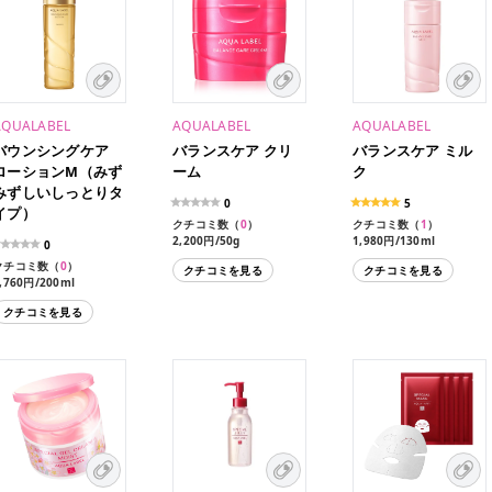
AQUALABEL
AQUALABEL
AQUALABEL
バウンシングケア
バランスケア クリ
バランスケア ミル
ローションM（みず
ーム
ク
みずしいしっとりタ
0
5
イプ）
クチコミ数（
0
）
クチコミ数（
1
）
2,200円/50g
1,980円/130ml
0
1,760円/117ml（レフィ
クチコミ数（
0
）
クチコミを見る
クチコミを見る
ル）
,760円/200ml
クチコミを見る