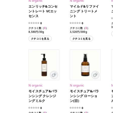
N organic
N organic
N
エンリッチ&コンセ
マイルド&リファイ
ントレート VCエッ
ニング トリートメ
センス
ント
0
0
3
クチコミ数（
0
）
クチコミ数（
0
）
8,580円/30g
3,520円/300g
クチコミを見る
クチコミを見る
N organic
N organic
N
モイスチュア&バラ
モイスチュア&バラ
ンシング クレンジ
ンシング ローショ
ングミルク
ン(旧）
0
0
クチコミ数（
0
）
クチコミ数（
0
）