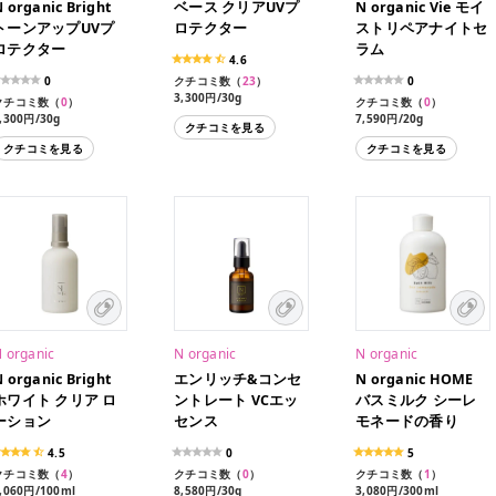
 organic Bright
ベース クリアUVプ
N organic Vie モイ
トーンアップUVプ
ロテクター
ストリペアナイトセ
ロテクター
ラム
4.6
0
クチコミ数（
23
）
0
3,300円/30g
クチコミ数（
0
）
クチコミ数（
0
）
,300円/30g
7,590円/20g
クチコミを見る
クチコミを見る
クチコミを見る
 organic
N organic
N organic
 organic Bright
エンリッチ&コンセ
N organic HOME
ホワイト クリア ロ
ントレート VCエッ
バスミルク シーレ
ーション
センス
モネードの香り
4.5
0
5
クチコミ数（
4
）
クチコミ数（
0
）
クチコミ数（
1
）
,060円/100ml
8,580円/30g
3,080円/300ml