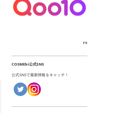
こからは、東京で人気のフレイアク
カリしたくありませんよね。エミナ
ント おすすめパーソナルカラー 02
> あんずのほのかに甘い香りがしま
るカーミングケアパッド」 ツボクサ
OFFクーポンなどを使って、SNSで
リニック・レジーナクリニック・エ
ルクリニックなら、最短1ヶ月ペー
モモ イエベ春・ブルベ夏 03 ワイン
すが > 強くないのでいつでも使える
エキス（保湿成分）配合で、肌荒れ
バズっている美容液やパック、限定
ミナルクリニック・リゼクリニック
スで通えるため、最短6ヶ月の全身
ベリー ブルベ冬 05 フィグピューレ
印象です > > 1本持っていると髪だ
や赤みが気になる肌をやさしく整え
の豪華キットをどこよりもお得にゲ
の4院について、おすすめのポイン
脱毛プランを選ぶことができます！
ブルベ夏・イエベ春 06 ラズベリー
けではなくボディやネイルケアにも
る低刺激設計のトナーパッドです。
ットできます✨ 豊富でリアルな口コ
トを詳しくご紹介します！ フレイア
（※予約状況や脱毛効果の個人差に
ケーキ ブルベ夏・ブルベ冬 07 フル
使えるのも◎ > > 引用元:コスメビ
アイテム詳細を見るQoo10での購入
ミや、ブランド公式ショップの出店
クリニック：選べるプランと女子に
よっては、6ヵ月で完了しない場合
ーツオレ イエベ春 40th ストロベリ
アイテム詳細を見るAmazonでのご
はこちら 4. SKINFOOD キャロット
も充実しているため、新作チェック
優しい手厚いサポート♡ ※満足度9
もあります）。 さらに、連続照射が
ーボンボン ブルベ夏 アイテム詳細
購入はこちら 2026年上半期 総合3
カロテン カーミングウォーターパッ
からリピート買いまで、美容マニア
6% 集計機関・アンケート内容：社
できる医療脱毛器を使っているた
を見るQoo10でのご購入はこちら
位 MAJOLICA MAJORCA（マジョリ
ド 「ゆらぎがちな肌をやさしく整え
の「欲しい」がすべて詰まったお買
内・施術済みフレイア顧客向けのア
め、全身の施術でも1回約60分で終
迷ったらこのカラーがおすすめ！ ナ
カ マジョルカ）「シャドーカスタマ
る植物由来カーミングケア」 βカロ
い物天国です。 Qoo10はこちら @C
ンケート 対象期間：2024/12/11～2
わります。 全国60院以上＆21時ま
PR
チュラルメイクなら「02 モモ」 自
イズ」 👑「シャドーカスタマイズ」
テンを含むにんじん由来成分で、乾
OSME アットコスメ（@cosme）
025/5/15 アンケート数:12606 フレ
で営業！ お仕事や学校の帰りにサク
然な血色感を演出できる万能カラ
の特徴 まばゆく発色フォルム整形シ
燥や外的刺激で不安定になりやすい
は、日本の美容マニアなら誰もが一
イアクリニックは、都内に新宿や渋
ッと寄りたい！という方にもエミナ
ー。 オフィスメイクなら「40th ス
ャドウ✨ 吸いこまれそうな奥行きの
肌をやさしく整えます。軽やかな使
度はお世話になる日本最大級の化粧
谷、銀座など7院があり、どこも駅
ルは強い味方。北海道から沖縄まで
トロベリーボンボン」 上品で落ち着
ある目もとをかなえる、フォルム整
用感も特長です。 アイテム詳細を見
品クチコミサイトです✨ 一番の魅力
から近くてアクセス抜群。平日は夜
全国に60院以上を展開しており、ど
いた印象に仕上がります。 毎日使い
形パウダーシャドウ。ひと塗りでま
るQoo10での購入はこちら 5. ANU
は、2,000万件を超える圧倒的なボ
COSMEbi公式SNS
21時まで開いているので、お仕事や
こも駅チカの好立地なんです。しか
やすい万能カラーなら「05 フィグ
ばゆく発色し、光の効果で目もとが
A 8ヒアルロン酸カテキンカーミン
リュームのリアルなクチコミ検索機
学校帰りにも通いやすいクリニック
も夜21時まで開いているので、忙し
ピューレ」 シーンを選ばず使える人
立体的に生まれ変わります。 実際に
グパッド 「うるおいを与えながら肌
能にあります。 自分の年齢や肌質
です。 ♡クイックプラン 時間をか
い毎日でも無理なく予定に組み込め
公式SNSで最新情報をキャッチ！
気カラーです。 韓国メイク・透明感
使用した方のクチコミ > 5 > 鮮やか
のキメを整えるバランスケアパッ
（乾燥肌・敏感肌など）、あるいは
けてしっかり脱毛。割引制度や保証
ます（※店舗によって診察時間は異
重視なら「06 ラズベリーケーキ」
発色✨ 吸い込まれそうな奥行きのあ
ド」 カテキン*1配合の極薄パッド
「毛穴」「美白」といった肌の悩み
サービスは充実！ 全身＋VIO 52,80
なります）。 そして嬉しいのが、施
青みピンクが透明感を引き立てま
る目もとを作れるアイシャドウ♡ >
で、肌にうるおいを与えながらキメ
に合わせてクチコミを絞り込めるた
0円(税込) 5回コース 所要時間が60
術室がカーテン仕切りではなくドア
す。 イエベ春なら「07 フルーツオ
パウダータイプなのに粉っぽさがな
を整え、すこやかな肌状態へ導くデ
め、自分に本当に合うコスメを失敗
分で完了 全身＋VIO＋顔 94,600円
付きの完全個室になっていること！
レ」 やわらかく可愛らしい印象に仕
くぴたっと密着♡発色が良くて煌め
イリーケアアイテムです。 *1 チャ
せずに見つけられる美容の羅針盤と
(税込) 5回コース 36箇所の脱毛が可
女性専用のプライベート空間なの
上がります。 よくある質問💡 色持
くパールが美しい✨ > 単色でも綺麗
カテキン（整肌成分） アイテム詳細
して絶大な信頼を得ています。 さら
能 ♡安心プラン １回、５回コー
で、周りの目を気にせずリラックス
ちはいい？ むちぷるティントはティ
にグラデーションを作れて簡単に立
を見るQoo10での購入はこちら 6.
に、年に数回発表される「ベストコ
ス、８回コースがあり、コース終了
して施術を受けられます。 痛みに配
ント処方のため、塗布後は色が定着
体感を出せます✨ > > カラーの名前
MEDIHEAL PDRNリフティングパッ
スメアワード（ベスコス）」は、日
後の追加照射の料金も設定していま
慮した医療脱毛器の導入と肌トラブ
しやすく、飲み物を飲んだあとでも
がまた可愛い💕 > PK321 ひとひら
ド 「ハリ感を意識したケアで肌をな
本の美容トレンドを大きく左右する