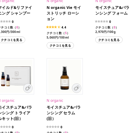
 organic
N organic
N organic
マイルド&リファイ
N organic Vie モイ
モイスチュア&バラ
ニング シャンプー
ストリッチ ローシ
ンシング フォーム
ョン
0
0
クチコミ数（
0
）
4.4
クチコミ数（
0
）
,300円/300ml
2,970円/100g
クチコミ数（
5
）
5,060円/100ml
クチコミを見る
クチコミを見る
クチコミを見る
 organic
N organic
モイスチュア&バラ
モイスチュア&バラ
ンシング トライア
ンシング セラム
ルキット(旧）
(旧）
0
0
クチコミ数（
0
）
クチコミ数（
0
）