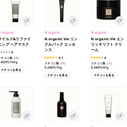
 organic
N organic
N organic
マイルド&リファイ
N organic Vie リン
N organic Vie エン
ニング ヘアマスク
クルパック エッセ
リッチリフト クリ
ンス
ーム
0
クチコミ数（
0
）
4.1
4
,850円/150g
クチコミ数（
9
）
クチコミ数（
1
）
9,240円/15g
8,580円/47g
クチコミを見る
クチコミを見る
クチコミを見る