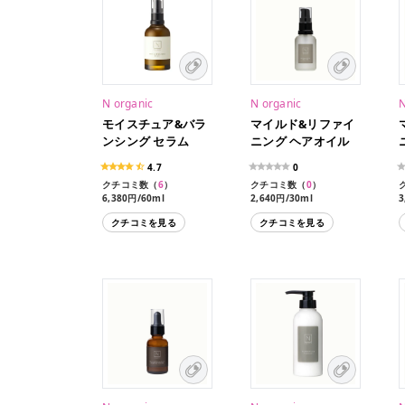
N organic
N organic
N
モイスチュア&バラ
マイルド&リファイ
ンシング セラム
ニング ヘアオイル
4.7
0
クチコミ数（
6
）
クチコミ数（
0
）
6,380円/60ml
2,640円/30ml
3
クチコミを見る
クチコミを見る