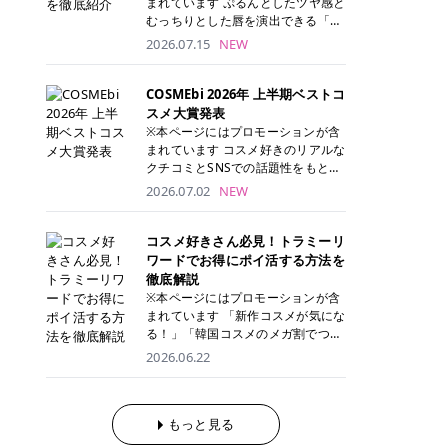
まれています ぷるんとしたツヤ感と
が多く、拭き取り後にそのまま部分
ら、コストパフォーマンスも重視し
す。 これから手軽に全身医療脱毛を
むっちりとした唇を演出できる「C
用パックとして使えるトナーパッド
たい方に！ メディオスターモノリス
始めたいと考えている方は、ぜひ最
ANMAKE（キャンメイク）むちぷる
2026.07.15
NEW
も増えています。 一方、拭き取り化
メディオスターNeXT PRO 公式サイ
後までチェックして、ご自身にぴっ
ティント」。 ティントならではの色
粧水は液体タイプのため、コットン
ト> レジーナクリニック 52,800円
たりのクリニック選びの参考にして
持ちに加え、プランパー効果※と保
に含ませて使用します。 使用量を調
(税込)/5回 99,000円(税込)/5回 ジェ
ください！ クリニック 全身＋VIO
湿ケアも叶えられることから、SNS
COSMEbi 2026年 上半期ベストコ
整しやすく、お気に入りの化粧水を
ントルシリーズを選べるため、脱毛
全身＋VIO＋顔 特徴 脱毛器 詳細 フ
でも話題の人気リップです。 「自分
スメ大賞発表
使いたい方やコストを抑えて続けた
機にこだわりたい方におすすめ！ ジ
レイアクリニック 52,800円(税込)/5
にはどのカラーが似合う？」「イエ
※本ページにはプロモーションが含
い方にもおすすめです。 トナーパッ
ェントルマックスプロ ジェントルマ
回 94,600円(税込)/5回 肌への負担
ベ・ブルベ別のおすすめは？」と気
まれています コスメ好きのリアルな
ドのメリット トナーパッドは、角質
ックスプロプラス ジェントルレーズ
に配慮しながら、コストパフォーマ
になっている方も多いのではないで
クチコミとSNSでの話題性をもとに
ケア・保湿ケア・部分用パックまで
プロ ソプラノチタニウム 公式サイ
ンスも重視したい方に！ メディオス
しょうか。 今回は6色のスウォッチ
選出された、COSMEbi 2026年上半
1枚で行える便利なスキンケアアイ
2026.07.02
NEW
ト> エミナルクリニック 49,500円
ターモノリス メディオスターNeXT
とともにご紹介！それぞれの色味や
期のベストコスメが決定！ 話題性・
テムです。 ここでは、トナーパッド
(税込)/6回 93,500円(税込)/6回 エミ
PRO 公式サイト> レジーナクリニッ
おすすめのパーソナルカラー、どん
使用感・仕上がりすべてを兼ね備え
を取り入れるメリットをご紹介しま
ナルクリニックの始めやすい料金設
ク 52,800円(税込)/5回 99,000円(税
なメイクに合うのかまで詳しく解説
た名品たちを、カテゴリ別にご紹介
コスメ好きさん必見！トラミーリ
す。 古い角質や皮脂汚れをやさしく
定！月々払いも安くて通いやすい ク
込)/5回 ジェントルシリーズを選べ
します✨ ※メイクアップ効果による
します。 本記事では、2025年11月
ワードでお得にポイ活する方法を
オフ トナーパッドを使用すること
リスタルプロ 公式サイト> リゼクリ
るため、脱毛機にこだわりたい方に
CANMAKE むちぷるティントとは？
～2026年4月までの半年間におい
徹底解説
で、洗顔だけでは落としきれない古
ニック 109,800円(税込)/5回 144,80
おすすめ！ ジェントルマックスプロ
CANMAKE むちぷるティントは、テ
て、COSMEbi内でのクチコミとSN
い角質や余分な皮脂汚れをやさしく
※本ページにはプロモーションが含
0円(税込)/5回 毛質に合わせて脱毛
ジェントルマックスプロプラス ジェ
ィント・プランパー・保湿ケアを1
Sでの話題性を元に選出されたコス
拭き取り、なめらかな肌へ整えま
まれています 「新作コスメが気にな
機を選択可能！有効期限も5年と長
ントルレーズプロ ソプラノチタニウ
本で叶えるリップです。 するすると
メやスキンケアなどの化粧品を「総
す。 保湿ケアまで1枚でできる 保湿
る！」「韓国コスメのメガ割でつい
くマイペースに通いやすい ラシャ
ム 公式サイト> エミナルクリニック
塗れるなめらかなテクスチャーで、
合」「デパコス」「プチプラ」「韓
成分を配合したトナーパッドなら、
買いすぎてしまう……」 そんな美容
メディオスターNeXT PRO ジェント
2026.06.22
49,500円(税込)/6回 93,500円(税
縦ジワをカバーしながら、むっちり
国コスメ」に分けて1位～3位までを
肌へうるおいを与えながらスキンケ
好きさんにおすすめなのが「トラミ
ルYAGプロ 公式サイト> ｜そもそも
込)/6回 エミナルクリニックの始め
としたツヤのある唇を演出します。
ランキング形式で発表！ 2026年上
アできるため、忙しい朝や夜の時短
ーリワード」です！ 普段のお買い物
医療脱毛って？エステ脱毛と何が違
やすい料金設定！月々払いも安くて
さらに、美容保湿成分を配合してい
半期 総合大賞 AMUSE（アミュー
ケアにもぴったりです。 部分パック
を少し工夫するだけでポイントを貯
うの？ 脱毛を考えたときに、まず悩
通いやすい クリスタルプロ 公式サ
るため、乾燥しにくくデイリー使い
ズ）「 ジェルフィットグロス」 👑
としても使える 多くのトナーパッド
められるため、コスメやスキンケア
もっと見る
むのが「医療脱毛とエステ脱毛、ど
イト> リゼクリニック 109,800円(税
にもぴったり！ アイテム詳細を見る
「ジェルフィットグロス」の特徴 唇
は、乾燥が気になる頬や額、小鼻な
にかかる費用を少しでも抑えたい方
っちがいいの？」ということではな