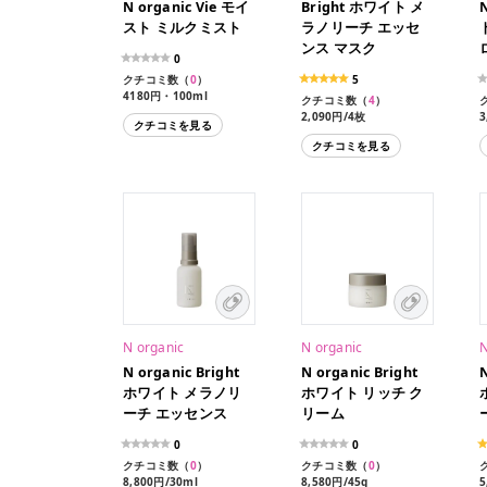
N organic Vie モイ
Bright ホワイト メ
N
スト ミルクミスト
ラノリーチ エッセ
ンス マスク
0
クチコミ数（
0
）
5
4180円・100ml
クチコミ数（
4
）
2,090円/4枚
3
クチコミを見る
クチコミを見る
N organic
N organic
N
N organic Bright
N organic Bright
N
ホワイト メラノリ
ホワイト リッチ ク
ーチ エッセンス
リーム
0
0
クチコミ数（
0
）
クチコミ数（
0
）
8,800円/30ml
8,580円/45g
5