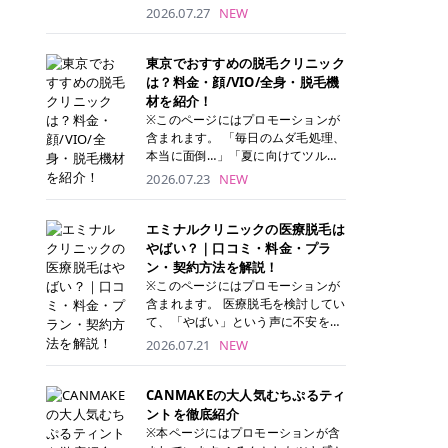
ナーパッド」は、化粧水や美容液を
2026.07.27
NEW
たっぷり含ませた丸型のコットンパ
ッド状のスキンケアアイテムです。
トナーパッドは洗顔後に肌をやさし
東京でおすすめの脱毛クリニック
く拭き取ることで、古い角質や余分
は？料金・顔/VIO/全身・脱毛機
な皮脂汚れをオフしながら、うるお
材を紹介！
いを与えられるのが特徴✨ さらに、
※このページにはプロモーションが
気になる部分には数分のせて部分用
含まれます。 「毎日のムダ毛処理、
パックとしても使用できるため、1
本当に面倒…」「夏に向けてツルツ
枚で「拭き取り」と「保湿ケア」の
ル肌になりたい！」 そう思って東京
2026.07.23
NEW
両方を叶えられます。 韓国コスメブ
で医療脱毛を探し始めても、クリニ
ランドを中心に人気を集めていまし
ックがたくさんありすぎてどこを選
たが、現在では日本でも定番のスキ
べばいいの？と迷ってしまいますよ
エミナルクリニックの医療脱毛は
ンケアアイテムとして幅広い世代に
ね。 この記事では、医療脱毛の基本
やばい？｜口コミ・料金・プラ
愛用されています。 トナーパッドの
から、東京で特に通いやすいフレイ
ン・契約方法を解説！
特徴 トナーパッドと拭き取り化粧水
アクリニック・レジーナクリニッ
※このページにはプロモーションが
の違い 「トナーパッド」と「拭き取
ク・エミナルクリニック・リゼクリ
含まれます。 医療脱毛を検討してい
り化粧水」はどちらも洗顔後に使用
ニックの4院について、分かりやす
て、「やばい」という声に不安を抱
するスキンケアアイテムですが、使
く解説します。 自分にぴったりのク
える方も多いのではないでしょう
2026.07.21
NEW
い方や特徴に違いがあります。 トナ
リニックを見つけて、面倒な自己処
か。 この記事では、エミナルクリニ
ーパッドは、化粧水があらかじめパ
理から卒業しちゃいましょう♪ クリ
ックの全身脱毛プランの詳しい料金
ッドに含まれているため、コットン
ニック 全身＋VIO 全身＋VIO＋顔 特
体系をはじめ、学生や友人同士でお
CANMAKEの大人気むちぷるティ
を用意する手間がなく、忙しい朝で
徴 脱毛器 詳細 フレイアクリニック
得になる割引キャンペーン、無料カ
ントを徹底紹介
もサッと使えるのが魅力です。 ま
52,800円(税込)/5回 94,600円(税
ウンセリングから施術までの具体的
※本ページにはプロモーションが含
た、保湿成分を豊富に配合した商品
込)/5回 肌への負担に配慮しなが
なステップを分かりやすく解説しま