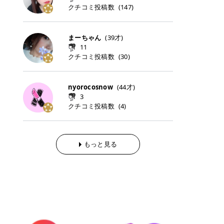
らの「のりかえ」や「お友だち紹
｜甘く可愛いモーヴピンク 鮮やかな
近、乾燥していた唇がプルンと見え
クチコミ投稿数
ナーパッドをご紹介します。 毎日使
タイミングで利用することが多いQ
(
147
)
脱毛の「熱破壊式」と「蓄熱式」と
介」も！ 6. 予約から脱毛施術まで
青みを感じるラズベリーピンク。 フ
てうれちい！ > > 引用元:コスメビ
いやすいトナーパッドから、スペシ
oo10 ・口コミを見ながら購入する
は？ 医療脱毛のレーザー機器には、
のステップ ・無料カウンセリングの
ェミニンな雰囲気を演出できる可愛
アイテム詳細を見るQoo10でのご購
ャルケアにぴったりなトナーパッド
＠cosme ・韓国コスメをチェック
大きく分けて「熱破壊式」と「蓄熱
予約方法 ・カウンセリング当日の持
らしいカラーです。 透明感を引き立
入はこちら 2026年上半期 総合2位
まで厳選しました。 1. MEDICUBE
する際によく見るOLIVE YOUNG GL
式」の2種類があり、それぞれ得意
まーちゃん
(
39
才)
ち物 ・医師の問診とプラン提案 ・
てながら、甘さのある印象に。 韓国
柳屋（ヤナギヤ）「柳屋 あんず
PDRNピンクコラーゲンゲルトナー
OBAL など、すでに使い慣れている
な毛質が違います。 * 熱破壊式 高
施術当日の流れと次回予約の取り方
11
メイクやピンクメイクとも相性抜群
油」 👑「柳屋 あんず油」の特徴 1
パッド 「うるおいとハリ感をサポー
サイトが対象になっている場合も多
出力のレーザーをバチッ！と当て
7. 店舗一覧と美容医療メニュー ・
クチコミ投稿数
(
30
)
です。 フルーツオレ｜ピュア感あふ
00％植物由来の「柳屋 あんず油」
トし、なめらかな肌へ導く高密着ゲ
く、お買い物の内容や流れを変える
て、毛根の発毛組織に向けてレーザ
全国60院以上！エミナルクリニック
れるミルキーコーラル 白みを含んだ
フワッと香りさらっとまとまり、ツ
ルパッド」 PDRNやコラーゲン成分
必要はありません。 「どうせ買う予
ーを照射します。ワキやVIOのよう
の店舗一覧 ・脱毛だけじゃない！美
ミルキーなコーラルカラー。 やさし
ヤのある美しい髪に導きます。 ヘア
を配合し、乾燥やハリ不足が気にな
定だったコスメ」をトラミーリワー
な、太くて濃い毛にも使用が可能で
容医療メニュー 8. まとめ ｜エミナ
くふんわり発色し、粘膜リップのよ
だけでなく、ボディケア・ネイルケ
nyorocosnow
(
44
才)
る肌をしっとり整えるゲルタイプの
ドを経由するだけで、ポイントも一
す！その分、輪ゴムで弾かれたよう
ルクリニックの魅力とは？選ばれる
うな仕上がりになります。 柔らかく
アなど幅広く保湿ケア。 実際に使用
3
トナーパッド。密着力が高く、スキ
緒に受け取れる、そんな手軽さがあ
な強い痛みを感じやすい傾向があり
3つの特徴 ※1 開業2019年3月20日
可愛らしい印象になり、毎日使いた
した方のクチコミ > 5 > 1本あると
クチコミ投稿数
ンケアの土台ケアとして取り入れや
ります✨ またトラミーリワードに
(
4
)
ます。 * 蓄熱式 低出力のレーザー
～2026年6月30日時点(医療脱毛、
くなるナチュラルカラー。 スクール
便利なオイル😊 > 柳屋 あんず油 >
すいアイテムです。 アイテム詳細を
は、以下のような特徴があります！
を連続で当てて、毛の成長をコント
ハイフ、ダーマペン、美容点滴、医
メイクやオフィスメイクにもおすす
> ──────────── > > 100%植
見るQoo10での購入はこちら 2. BIO
・1ポイント＝1円でわかりやすい
ロールする部分（バルジ領域）にじ
療ダイエットなど) 「早く綺麗にな
めです。 40TH ストロベリーボンボ
物由来のオイル > > 白髪染めで傷ん
DANCE コラーゲンゲルトナーパッ
・選べるe-GIFT・Amazonギフト
わじわ熱を伝える方式です。急激な
りたいけど、痛いのはイヤだし、通
ン｜上品なピンクベージュ 黄みを抑
でいてパサついているので > オイル
ド 「うるおいを与えながら肌をやわ
券・ドットマネーなどに交換できる
熱さを感じにくく、痛みや肌への負
もっと見る
う時間もない…」医療脱毛にそんな
えたクリーミーなピンクベージュ。
は必需品です > > 少しとろみがある
らかく整える保湿ケアパッド」 ゲル
・トラミー会員なら無料で利用でき
担を抑えやすいのが嬉しいポイン
ハードルを感じていませんか？エミ
ほんのり青みを感じる絶妙なカラー
ものの、さらっと軽めのオイル > >
素材ならではの高密着設計で、肌に
る ・ポイ活初心者でも始めやすい
ト。顔や背中などの産毛や細い毛に
ナルクリニックは、そんな私たちの
で、自然な血色感を演出します。 肌
ベタつかなくて髪につけるとサラサ
うるおいを与えながらやさしく整え
編集部が厳選！トラミーリワードお
向いています。 最近は、この両方を
ワガママを叶えてくれるクリニック
になじみながらも、唇をふんわり明
ラでツヤが出ます✨ > > ドライヤー
る保湿特化型トナーパッド。乾燥し
すすめ3選 QOO10 Qoo10（キュー
使い分けられる優秀な脱毛機を導入
なんです！多くの女性から選ばれて
るく見せてくれるカラー。 オフィス
前とドライヤー後に使っていますが
やすい肌をふっくらとした印象に導
テン）は、話題の韓国コスメや最新
しているクリニックも増えているの
いる3つの魅力をご紹介します。 最
メイクやナチュラルメイクにもぴっ
> 髪がペタッとならなくて気に入っ
きます。 アイテム詳細を見るQoo1
のトレンドスキンケアがいち早く、
で、自分の毛質に合わせてお任せで
短6か月からの脱毛プランが選べ
たりです。 アイテム詳細を見るQoo
てます😊 > > ワンタッチキャップな
0での購入はこちら 3. SKIN1004 セ
驚きの価格で手に入る大人気の通販
きることが多いですよ。 ｜東京でお
る！ 「せっかく脱毛を始めたのに、
10でのご購入はこちら イエベ・ブ
ので開けやすく > 1滴ずつ出るので
ンテラ クイックカーミングパッド
サイトです！ 特に年4回開催される
すすめの医療脱毛クリニック4選 こ
次の予約が数ヶ月先…」なんてガッ
ルベ別おすすめカラー むちぷるティ
量を調節しやすく使いやすいです >
「ゆらぎやすい肌をすこやかに整え
ビッグセール「メガ割」では、20%