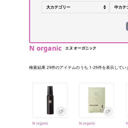
N organic
エヌ オーガニック
検索結果
29
件のアイテムのうち
1
-
29
件を表示してい
N organic
N organic
N