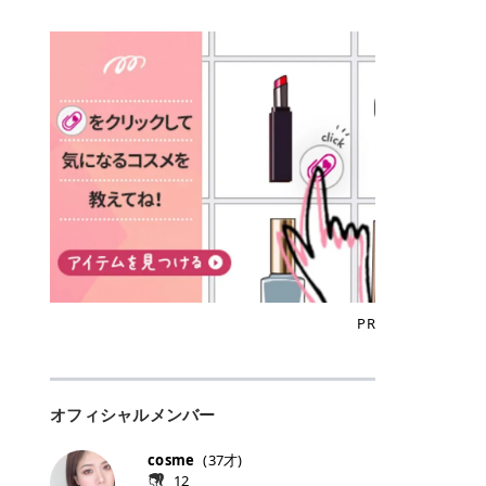
込)/5回 144,800円(税込)/5回 毛質に
Qoo10でのご購入はこちら CANMA
に触れた瞬間、ぷるんとしたジェリ
どに数分のせることで、集中保湿ケ
にぴったり。 Qoo10も、オリヤン
いでしょうか。 ズバリ、効果を実感
合わせて脱毛機を選択可能！有効期
KE むちぷるティント全色一覧 モモ
ーグロスが広がり、ふっくらボリュ
アとしても活用できます。 トナーパ
も、＠cosmeも、いつものコスメ購
するまでの期間や必要な施術回数が
限も5年と長くマイペースに通いや
｜血色感じるヌーディーピンク 桃の
ーム感のある仕上がりに✨ まるでリ
ッドの選び方 トナーパッドは、配合
入を“ちょっとお得”に変えられるの
大きな違いとして挙げられます！ 医
すい ラシャ メディオスターNeXT P
ような血色感を演出するヌーディー
フティングしたような、新しいリッ
成分やパッドの素材によって特徴が
が、トラミーリワードです✨ 今回
療脱毛は、医療機関（クリニックや
RO ジェントルYAGプロ 公式サイト
ピンク。 黄みと青みのバランスが良
プティンググロス💄 実際に使用した
異なります。 自分の肌悩みや理想の
は、トラミーリワードの特徴や活用
皮膚科など）だけで扱える高出力の
> ※医療脱毛は自由診療です。治療
く、自然になじむコーラル系カラー
方のクチコミ > 5 > プルプル > 唇に
仕上がりに合わせて選ぶことで、毎
方法、美容好きさんにおすすめな理
レーザーを使って、発毛組織にアプ
には赤み、痒み、火傷、毛嚢炎、一
です。 自然な血色感をプラスしてく
塗るPDRNグロス > > AMUSE ジェ
日のスキンケアに取り入れやすくな
由を詳しくご紹介します！ トラミー
ローチする施術といわれています。
時的な硬毛化などのリスクが伴いま
れるので、ナチュラルメイクとの相
ルフィットグロス > > ぷっくりツヤ
ります。 肌悩みに合わせて選ぶ パ
リワードとは？ 「トラミーリワー
そのため、少ない回数で永久脱毛
す。 目次▼ 1. エミナルクリニック
性抜群。 可愛らしく、多幸感のある
ツヤだけどベタっとした感じはなく
ッドの素材で選ぶ トナーパッドの使
ド」は、東証グロース上場企業であ
（※）を目指すことができます。
の魅力とは？選ばれる3つの特徴 ・
印象に仕上がります。 ワインベリー
て使いやすいですね。プランピング
い方 洗顔後すぐの清潔な肌に使用し
る株式会社アイズが運営する、安
（※永久脱毛とは一生毛が1本も生
最短6か月からの脱毛プランが選べ
｜気品をまとうローズレッド 深みの
効果で少しスーッとします。ここは
ます。 STEP1 エンボス面（凹凸
心・安全なポイントサイト機能で
えてこないという意味ではなく、ア
る！ ・全国60院以上＆21時まで営
ある青みレッド。 大人っぽく華やか
好き嫌いがあるかもしれませんが慣
面）で顔全体をやさしく拭き取りま
す。 トラミーリワードは、トラミー
メリカの基準に基づき「長期間にわ
業！ ・痛みに配慮した医療脱毛器の
な印象を与えるベリーカラーです。
れますね。 > > 分かりにくいけど、
す。 特に小鼻・あご・額など皮脂や
会員向けのポイントサービスです。
たって毛量が明らかに減少している
導入と肌トラブル対応 2. エミナル
ひと塗りで顔全体が華やかになり、
チップは片面がツルツル、片面がモ
古い角質が気になる部分は丁寧にな
対象ショップやサービスを利用する
状態が維持されること」を指しま
クリニックの口コミ・評判 3. エミ
リップを主役にしたメイクが完成。
ケモケになってます。 > > 桜グロス
じませましょう。 STEP2 パッドを
ことでポイントを獲得でき、貯まっ
す。） 一方のエステ脱毛は、出力が
ナルクリニックの全身脱毛料金プラ
クールで上品な雰囲気を演出できま
【日本限定色】：上品なピンクベー
裏返し、フラット面で顔全体をやさ
たポイントはAmazonギフト券やド
優しい機器を使うため痛みが少ない
ン ・全身脱毛の基本コースと料金
す。 フィグピューレ｜色っぽさと上
ジュ > > すももパールグロス【日本
PR
しく押さえながら化粧水をなじませ
ットマネーなどに交換できます。 普
のがメリットですが、毛根を破壊す
・追加費用がかからないシステム ・
品さを叶える赤みローズ 赤みとくす
限定色】：微細なラメがきらめく血
ます。 STEP3 その後は美容液・乳
段のネットショッピングを活用しな
ることはできないので一時的な減毛
支払い方法｜決済方法と医療ローン
みをほどよく含んだローズカラー。
色がよく見えるピンク。 > > どちら
液・クリームなど、普段どおりのス
がらポイントを貯められるため、ポ
にとどまります。結果的に、何度も
の活用も！ 4. エミナルクリニック
ニュートラルな発色で、肌色を選び
も上品で使いやすい色ですね。すも
キンケアを行います。 乾燥が気にな
イ活初心者でも始めやすいのが魅力
通う必要が出てくることが多くなり
の熱破壊式の脱毛機 5. エミナルク
にくい万能カラーです。 派手すぎず
もパールグロスの方がラメが入って
る部分には2〜5分程度のせて部分用
です✨ トラミーリワードの特徴 普
ます。 なお、医療脱毛は保険がきか
リニックのお得な割引・キャンペー
オフィシャルメンバー
落ち着いた印象に仕上がり、オン・
いるので華やかそうに見えるけど、
パックとして使用するのもおすすめ
段よく使っているコスメ通販サイト
ない自由診療なので、クリニックに
ン制度 ・学生プラン｜学生証の提示
オフ問わず使いやすいカラー。 きれ
付けてみると落ち着いた色ですね。
です。 おすすめトナーパッド7選 こ
を、トラミーリワード経由にするだ
よって料金設定が自由に決められて
で割引 ・ペア限定プラン｜家族や友
いめメイクにもカジュアルメイクに
> > スキンケア成分が配合されてい
cosme
(
37
才)
こからは、保湿ケアや肌荒れケア、
けでポイントが貯まるのが大きな魅
います。だからこそ、しっかり比較
人と一緒にスタートできる ・他社か
もマッチします。 ラズベリーケーキ
て保湿もしっかりしてくれます。最
12
毛穴ケアなど目的別におすすめのト
力です✨ 例えば、、、 ・メガ割の
して選ぶことが大切なのです。 医療