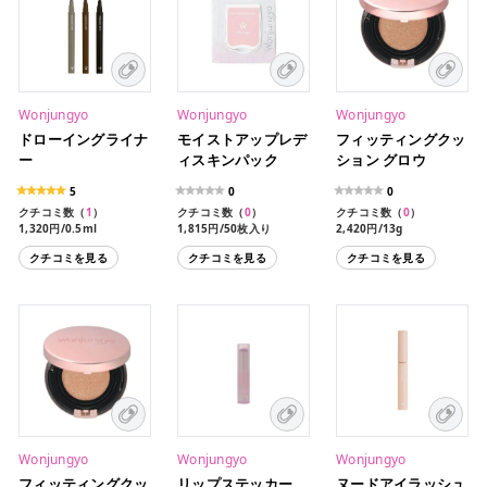
Wonjungyo
Wonjungyo
Wonjungyo
ドローイングライナ
モイストアップレデ
フィッティングクッ
ー
ィスキンパック
ション グロウ
5
0
0
クチコミ数（
1
）
クチコミ数（
0
）
クチコミ数（
0
）
1,320円/0.5ml
1,815円/50枚入り
2,420円/13g
クチコミを見る
クチコミを見る
クチコミを見る
Wonjungyo
Wonjungyo
Wonjungyo
フィッティングクッ
リップステッカー
ヌードアイラッシュ