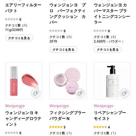
エアリーフィルター
ウォンジョンヨ プ
ウォンジョンヨ カ
パクト
ロ パーフェクティ
バーマスター ブラ
ングクッション カ
イトニングコンシー
0
バー
ラー
クチコミ数（
0
）
11g/2200円
0
0
クチコミ数（
0
）
クチコミ数（
0
）
クチコミを見る
2970
2,420円・パウダー：
2g、クリーム：2.5g
クチコミを見る
クチコミを見る
Wonjungyo
Wonjungyo
Wonjungyo
ウォンジョンヨ キ
フィクシングブラー
リペアシャンプー
ャンディーグロウテ
パウダー N
モイスト
ィント
5
4
0
クチコミ数（
1
）
クチコミ数（
1
）