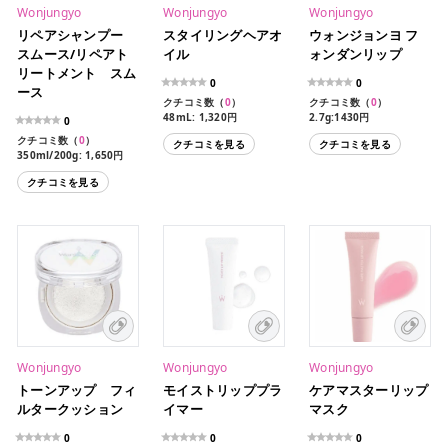
Wonjungyo
Wonjungyo
Wonjungyo
リペアシャンプー
スタイリングヘアオ
ウォンジョンヨ フ
スムース/リペアト
イル
ォンダンリップ
リートメント スム
0
0
ース
クチコミ数（
0
）
クチコミ数（
0
）
48mL: 1,320円
2.7g:1430円
0
全2色
クチコミ数（
0
）
クチコミを見る
クチコミを見る
01 メルティンググレープ
350ml/200g: 1,650円
02 メルティングフィグ
10ml/10g: 132円
クチコミを見る
Wonjungyo
Wonjungyo
Wonjungyo
トーンアップ フィ
モイストリッププラ
ケアマスターリップ
ルタークッション
イマー
マスク
0
0
0