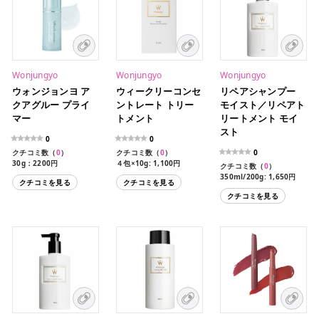
Wonjungyo
Wonjungyo
Wonjungyo
ウォンジョンヨ ア
ウィークリーコンセ
リペアシャンプー
クアグルー プライ
ントレート トリー
モイスト／リペアト
マー
トメント
リートメント モイ
スト
0
0
クチコミ数（
0
）
クチコミ数（
0
）
0
30g：2200円
４包×10g: 1,100円
クチコミ数（
0
）
全1種
10g: 297円
350ml/200g: 1,650円
クチコミを見る
クチコミを見る
10ml/10g: 132円
クチコミを見る