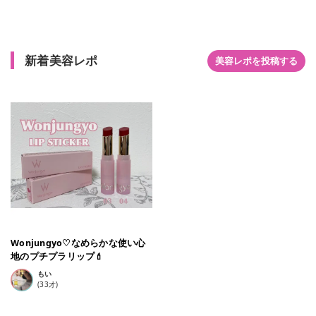
と思います☺️ 塗布した時の感触はマットリップめな感じで、仕
上がりはセミマットな感じです 唇の乾燥が気になる方は保湿し
てから使用した方がよさそうです🤔 コップにリップがつきにく
いのが嬉しいですね🥰
新着美容レポ
美容レポを投稿する
Wonjungyo♡なめらかな使い心
地のプチプラリップ💄
もい
(
33
才)