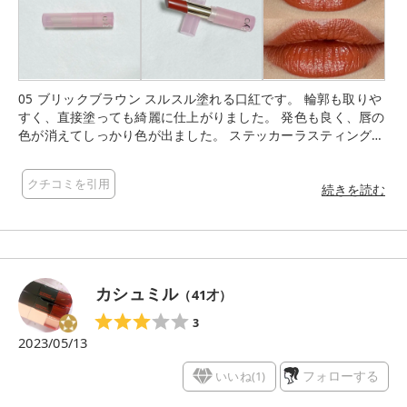
05 ブリックブラウン スルスル塗れる口紅です。 輪郭も取りや
すく、直接塗っても綺麗に仕上がりました。 発色も良く、唇の
色が消えてしっかり色が出ました。 ステッカーラスティング処
方ということで、少し時間が経ってたからティッシュオフしま
したら、結構色が残っていました。 飲食で落ちますが、色持ち
クチコミを引用
は良い印象です。 色は暗すぎないブラウンで、オレンジ寄りな
続きを読む
発色でした。 使用頻度の高いリップです。 COSMEbi様よりい
ただきました。 ありがとうございます😊
カシュミル
（
41
才）
3
2023/05/13
いいね(
1
)
フォローする