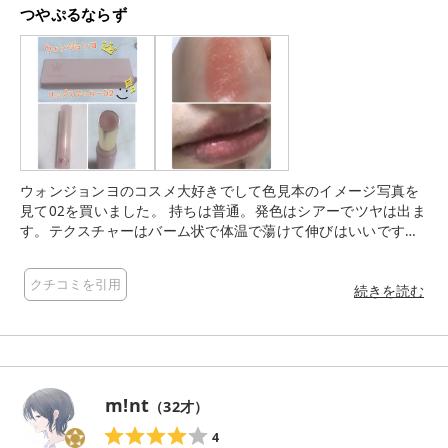
つやぷるならず
ウォンジョンヨのコスメ大好きでして色見本のイメージ写真を
見て02を買いました。 持ちは普通。発色はシアーでツヤは出ま
す。テクスチャーはバーム状で体温で蕩けて伸びはいいです。
が、乾燥気味の唇にベースなしで直塗りするとカスのようなも
のが（唇の皮かも？）出てきました。つやぷるな唇になるのを
クチコミを引用
期待していましたが、ならず！ 韓国のリップはしっとり潤うイ
続きを読む
メージだったのですが、時間経過で乾燥を感じたので残念なが
らリピなしです。 乾燥唇の方はベースとグロスを重ねた方が良
いと思います。
m!nt
（
32
才）
4