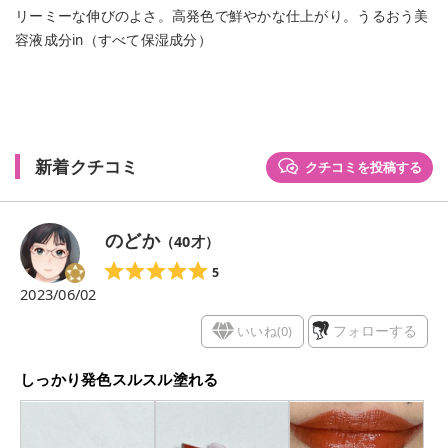
リーミーな伸びのよさ。高発色で鮮やかな仕上がり。うるおう美
容液成分in（すべて保湿成分）
新着クチコミ
クチコミを投稿する
のどか
（
40
才）
5
2023/06/02
いいね(
0
)
フォローする
しっかり発色スルスル塗れる