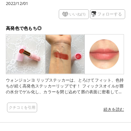
2022/12/01
いいね(
1
)
フォローする
高発色で色もち◎
ウォンジョンヨ リップステッカーは、とろけてフィット、色持
ちが続く高発色ステッカーリップです！ フィックスオイルが唇
の水分でゲル化し、カラーを閉じ込めて唇の表面に密着してく
れるステッカーラスティング処方とのこと☝️ 今回は03 カントリ
ーローズを使用してみました💄 腕にスウォッチを取ると深めの
クチコミを引用
レッドっぽい色に発色するのですが、私の唇にポンポンっとの
続きを読む
せるとピンク味のあるレッドに発色しました！ 1度塗りでも高
発色で、ベタ塗りとポンポンと塗るのとで違う発色の仕方をす
るのがよくわかるリップなので楽しみ方が色々あるリップだな