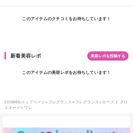
は合わなかったけど、これは男女ともに受けが良さそう。 トッ
プノート:ベルガモット、タラゴン、ライチ ミドルノート:ダマ
スクローズ、マグノリア、シダーウッド ラストノート:ホワイト
このアイテムのクチコミをお待ちしています！
ムスク、アンバー
新着美容レポ
美容レポを投稿する
このアイテムの美容レポをお待ちしています！
COSMEbiトップページ
»
フレグランス
»
フレグランス
»
ローズ ド クロ
エオードトワレ