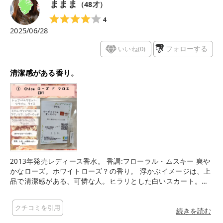
ままま
（
48
才）
4
2025/06/28
いいね(
0
)
フォローする
清潔感がある香り。
2013年発売レディース香水。 香調:フローラル・ムスキー 爽や
かなローズ。ホワイトローズ？の香り。 浮かぶイメージは、上
品で清潔感がある、可憐な人。ヒラリとした白いスカート。お
嬢様。 ローズは良かったけど、自分の肌につけると、青臭い香
りが最後まで残ってて、頭が痛くなってしまった、、。 口コミ
クチコミを引用
読むと、途中で青々とした香りが消えて、石鹸の香りとローズ
続きを読む
が香る人多数で、それだったら良かったんだけど、、。自分に