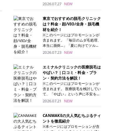
ナーパッド」は、化粧水や美容液を
2026.07.27
NEW
たっぷり含ませた丸型のコットンパ
ッド状のスキンケアアイテムです。
トナーパッドは洗顔後に肌をやさし
東京でおすすめの脱毛クリニック
く拭き取ることで、古い角質や余分
は？料金・顔/VIO/全身・脱毛機
な皮脂汚れをオフしながら、うるお
材を紹介！
いを与えられるのが特徴✨ さらに、
※このページにはプロモーションが
気になる部分には数分のせて部分用
含まれます。 「毎日のムダ毛処理、
パックとしても使用できるため、1
本当に面倒…」「夏に向けてツルツ
枚で「拭き取り」と「保湿ケア」の
ル肌になりたい！」 そう思って東京
2026.07.23
NEW
両方を叶えられます。 韓国コスメブ
で医療脱毛を探し始めても、クリニ
ランドを中心に人気を集めていまし
ックがたくさんありすぎてどこを選
たが、現在では日本でも定番のスキ
べばいいの？と迷ってしまいますよ
エミナルクリニックの医療脱毛は
ンケアアイテムとして幅広い世代に
ね。 この記事では、医療脱毛の基本
やばい？｜口コミ・料金・プラ
愛用されています。 トナーパッドの
から、東京で特に通いやすいフレイ
ン・契約方法を解説！
特徴 トナーパッドと拭き取り化粧水
アクリニック・レジーナクリニッ
※このページにはプロモーションが
の違い 「トナーパッド」と「拭き取
ク・エミナルクリニック・リゼクリ
含まれます。 医療脱毛を検討してい
り化粧水」はどちらも洗顔後に使用
ニックの4院について、分かりやす
て、「やばい」という声に不安を抱
するスキンケアアイテムですが、使
く解説します。 自分にぴったりのク
える方も多いのではないでしょう
2026.07.21
NEW
い方や特徴に違いがあります。 トナ
リニックを見つけて、面倒な自己処
か。 この記事では、エミナルクリニ
ーパッドは、化粧水があらかじめパ
理から卒業しちゃいましょう♪ クリ
ックの全身脱毛プランの詳しい料金
ッドに含まれているため、コットン
ニック 全身＋VIO 全身＋VIO＋顔 特
体系をはじめ、学生や友人同士でお
CANMAKEの大人気むちぷるティ
を用意する手間がなく、忙しい朝で
徴 脱毛器 詳細 フレイアクリニック
得になる割引キャンペーン、無料カ
ントを徹底紹介
もサッと使えるのが魅力です。 ま
52,800円(税込)/5回 94,600円(税
ウンセリングから施術までの具体的
※本ページにはプロモーションが含
た、保湿成分を豊富に配合した商品
込)/5回 肌への負担に配慮しなが
なステップを分かりやすく解説しま