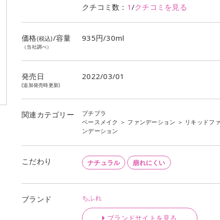
クチコミ数：
1
/
クチコミを見る
価格
/容量
935円/30ml
(税込)
（当社調べ）
発売日
2022/03/01
(追加発売時更新)
プチプラ
関連カテゴリー
ベースメイク
＞
ファンデーション
＞
リキッドフ
ンデーション
こだわり
ナチュラル
崩れにくい
ちふれ
ブランド
ブランドサイトを見る