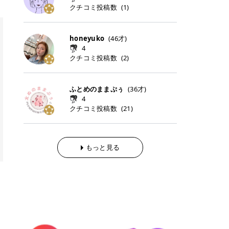
らの「のりかえ」や「お友だち紹
｜甘く可愛いモーヴピンク 鮮やかな
近、乾燥していた唇がプルンと見え
クチコミ投稿数
ナーパッドをご紹介します。 毎日使
タイミングで利用することが多いQ
(
1
)
脱毛の「熱破壊式」と「蓄熱式」と
介」も！ 6. 予約から脱毛施術まで
青みを感じるラズベリーピンク。 フ
てうれちい！ > > 引用元:コスメビ
いやすいトナーパッドから、スペシ
oo10 ・口コミを見ながら購入する
は？ 医療脱毛のレーザー機器には、
のステップ ・無料カウンセリングの
ェミニンな雰囲気を演出できる可愛
アイテム詳細を見るQoo10でのご購
ャルケアにぴったりなトナーパッド
＠cosme ・韓国コスメをチェック
大きく分けて「熱破壊式」と「蓄熱
予約方法 ・カウンセリング当日の持
らしいカラーです。 透明感を引き立
入はこちら 2026年上半期 総合2位
まで厳選しました。 1. MEDICUBE
する際によく見るOLIVE YOUNG GL
式」の2種類があり、それぞれ得意
honeyuko
(
46
才)
ち物 ・医師の問診とプラン提案 ・
てながら、甘さのある印象に。 韓国
柳屋（ヤナギヤ）「柳屋 あんず
PDRNピンクコラーゲンゲルトナー
OBAL など、すでに使い慣れている
な毛質が違います。 * 熱破壊式 高
施術当日の流れと次回予約の取り方
4
メイクやピンクメイクとも相性抜群
油」 👑「柳屋 あんず油」の特徴 1
パッド 「うるおいとハリ感をサポー
サイトが対象になっている場合も多
出力のレーザーをバチッ！と当て
7. 店舗一覧と美容医療メニュー ・
クチコミ投稿数
(
2
)
です。 フルーツオレ｜ピュア感あふ
00％植物由来の「柳屋 あんず油」
トし、なめらかな肌へ導く高密着ゲ
く、お買い物の内容や流れを変える
て、毛根の発毛組織に向けてレーザ
全国60院以上！エミナルクリニック
れるミルキーコーラル 白みを含んだ
フワッと香りさらっとまとまり、ツ
ルパッド」 PDRNやコラーゲン成分
必要はありません。 「どうせ買う予
ーを照射します。ワキやVIOのよう
の店舗一覧 ・脱毛だけじゃない！美
ミルキーなコーラルカラー。 やさし
ヤのある美しい髪に導きます。 ヘア
を配合し、乾燥やハリ不足が気にな
定だったコスメ」をトラミーリワー
な、太くて濃い毛にも使用が可能で
容医療メニュー 8. まとめ ｜エミナ
くふんわり発色し、粘膜リップのよ
だけでなく、ボディケア・ネイルケ
ふとめのままぷぅ
(
36
才)
る肌をしっとり整えるゲルタイプの
ドを経由するだけで、ポイントも一
す！その分、輪ゴムで弾かれたよう
ルクリニックの魅力とは？選ばれる
うな仕上がりになります。 柔らかく
アなど幅広く保湿ケア。 実際に使用
4
トナーパッド。密着力が高く、スキ
緒に受け取れる、そんな手軽さがあ
な強い痛みを感じやすい傾向があり
3つの特徴 ※1 開業2019年3月20日
可愛らしい印象になり、毎日使いた
した方のクチコミ > 5 > 1本あると
クチコミ投稿数
ンケアの土台ケアとして取り入れや
ります✨ またトラミーリワードに
(
21
)
ます。 * 蓄熱式 低出力のレーザー
～2026年6月30日時点(医療脱毛、
くなるナチュラルカラー。 スクール
便利なオイル😊 > 柳屋 あんず油 >
すいアイテムです。 アイテム詳細を
は、以下のような特徴があります！
を連続で当てて、毛の成長をコント
ハイフ、ダーマペン、美容点滴、医
メイクやオフィスメイクにもおすす
> ──────────── > > 100%植
見るQoo10での購入はこちら 2. BIO
・1ポイント＝1円でわかりやすい
ロールする部分（バルジ領域）にじ
療ダイエットなど) 「早く綺麗にな
めです。 40TH ストロベリーボンボ
物由来のオイル > > 白髪染めで傷ん
DANCE コラーゲンゲルトナーパッ
・選べるe-GIFT・Amazonギフト
わじわ熱を伝える方式です。急激な
りたいけど、痛いのはイヤだし、通
ン｜上品なピンクベージュ 黄みを抑
でいてパサついているので > オイル
ド 「うるおいを与えながら肌をやわ
券・ドットマネーなどに交換できる
熱さを感じにくく、痛みや肌への負
もっと見る
う時間もない…」医療脱毛にそんな
えたクリーミーなピンクベージュ。
は必需品です > > 少しとろみがある
らかく整える保湿ケアパッド」 ゲル
・トラミー会員なら無料で利用でき
担を抑えやすいのが嬉しいポイン
ハードルを感じていませんか？エミ
ほんのり青みを感じる絶妙なカラー
ものの、さらっと軽めのオイル > >
素材ならではの高密着設計で、肌に
る ・ポイ活初心者でも始めやすい
ト。顔や背中などの産毛や細い毛に
ナルクリニックは、そんな私たちの
で、自然な血色感を演出します。 肌
ベタつかなくて髪につけるとサラサ
うるおいを与えながらやさしく整え
編集部が厳選！トラミーリワードお
向いています。 最近は、この両方を
ワガママを叶えてくれるクリニック
になじみながらも、唇をふんわり明
ラでツヤが出ます✨ > > ドライヤー
る保湿特化型トナーパッド。乾燥し
すすめ3選 QOO10 Qoo10（キュー
使い分けられる優秀な脱毛機を導入
なんです！多くの女性から選ばれて
るく見せてくれるカラー。 オフィス
前とドライヤー後に使っていますが
やすい肌をふっくらとした印象に導
テン）は、話題の韓国コスメや最新
しているクリニックも増えているの
いる3つの魅力をご紹介します。 最
メイクやナチュラルメイクにもぴっ
> 髪がペタッとならなくて気に入っ
きます。 アイテム詳細を見るQoo1
のトレンドスキンケアがいち早く、
で、自分の毛質に合わせてお任せで
短6か月からの脱毛プランが選べ
たりです。 アイテム詳細を見るQoo
てます😊 > > ワンタッチキャップな
0での購入はこちら 3. SKIN1004 セ
驚きの価格で手に入る大人気の通販
きることが多いですよ。 ｜東京でお
る！ 「せっかく脱毛を始めたのに、
10でのご購入はこちら イエベ・ブ
ので開けやすく > 1滴ずつ出るので
ンテラ クイックカーミングパッド
サイトです！ 特に年4回開催される
すすめの医療脱毛クリニック4選 こ
次の予約が数ヶ月先…」なんてガッ
ルベ別おすすめカラー むちぷるティ
量を調節しやすく使いやすいです >
「ゆらぎやすい肌をすこやかに整え
ビッグセール「メガ割」では、20%