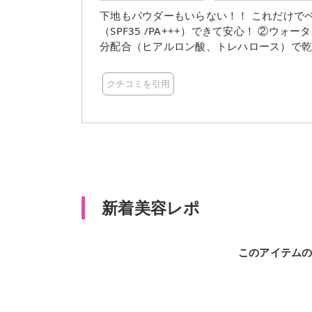
下地もパウダーもいらない！！ これだけでベースメイク完了🤩 ↓↓素
（SPF35 /PA+++）できて安心！ ②ウォータープルーフなので水、汗、皮脂に強く崩れにくい！ ③保湿成
分配合（ヒアルロン酸、トレハロース）で乾燥ケアもできる！ ④カバー
⑤驚きの税込935円！！ カラーは全５色でぴったりの色が選べます♡ 13ピンク系（ピンクより） 23ピン
クオークル系（ややピンクより） 32オーク
クチコミを引用
ークル系（やや濃いめ） のびがよくてぴったり密着！ 色むらやくすみ、毛穴もしっかりカバーできるの
に、まるで素肌のような仕上がりです✨ 仕上がりはサラッとしているのでパウダーも不要！ くずれにく
いのに乾燥はしません！ ツヤは控えめでどちらかといえばマットよりの仕上がりです。 二層タイプなの
でしっかり振って
新着美容レポ
このアイテム