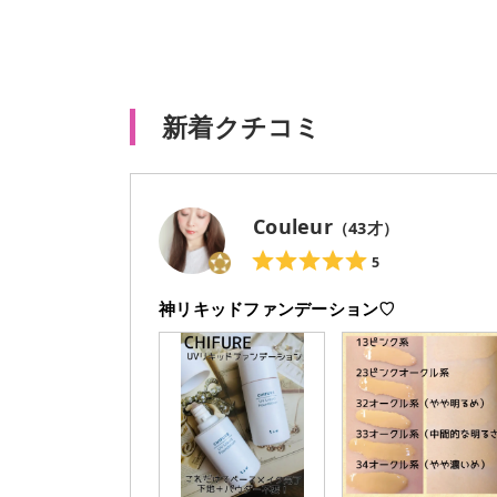
新着クチコミ
Couleur
（
43
才）
5
神リキッドファンデーション♡