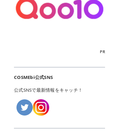
こからは、東京で人気のフレイアク
カリしたくありませんよね。エミナ
ント おすすめパーソナルカラー 02
> あんずのほのかに甘い香りがしま
るカーミングケアパッド」 ツボクサ
OFFクーポンなどを使って、SNSで
リニック・レジーナクリニック・エ
ルクリニックなら、最短1ヶ月ペー
モモ イエベ春・ブルベ夏 03 ワイン
すが > 強くないのでいつでも使える
エキス（保湿成分）配合で、肌荒れ
バズっている美容液やパック、限定
ミナルクリニック・リゼクリニック
スで通えるため、最短6ヶ月の全身
ベリー ブルベ冬 05 フィグピューレ
印象です > > 1本持っていると髪だ
や赤みが気になる肌をやさしく整え
の豪華キットをどこよりもお得にゲ
の4院について、おすすめのポイン
脱毛プランを選ぶことができます！
ブルベ夏・イエベ春 06 ラズベリー
けではなくボディやネイルケアにも
る低刺激設計のトナーパッドです。
ットできます✨ 豊富でリアルな口コ
トを詳しくご紹介します！ フレイア
（※予約状況や脱毛効果の個人差に
ケーキ ブルベ夏・ブルベ冬 07 フル
使えるのも◎ > > 引用元:コスメビ
アイテム詳細を見るQoo10での購入
ミや、ブランド公式ショップの出店
クリニック：選べるプランと女子に
よっては、6ヵ月で完了しない場合
ーツオレ イエベ春 40th ストロベリ
アイテム詳細を見るAmazonでのご
はこちら 4. SKINFOOD キャロット
も充実しているため、新作チェック
優しい手厚いサポート♡ ※満足度9
もあります）。 さらに、連続照射が
ーボンボン ブルベ夏 アイテム詳細
購入はこちら 2026年上半期 総合3
カロテン カーミングウォーターパッ
からリピート買いまで、美容マニア
6% 集計機関・アンケート内容：社
できる医療脱毛器を使っているた
を見るQoo10でのご購入はこちら
位 MAJOLICA MAJORCA（マジョリ
ド 「ゆらぎがちな肌をやさしく整え
の「欲しい」がすべて詰まったお買
内・施術済みフレイア顧客向けのア
め、全身の施術でも1回約60分で終
迷ったらこのカラーがおすすめ！ ナ
カ マジョルカ）「シャドーカスタマ
る植物由来カーミングケア」 βカロ
い物天国です。 Qoo10はこちら @C
ンケート 対象期間：2024/12/11～2
わります。 全国60院以上＆21時ま
PR
チュラルメイクなら「02 モモ」 自
イズ」 👑「シャドーカスタマイズ」
テンを含むにんじん由来成分で、乾
OSME アットコスメ（@cosme）
025/5/15 アンケート数:12606 フレ
で営業！ お仕事や学校の帰りにサク
然な血色感を演出できる万能カラ
の特徴 まばゆく発色フォルム整形シ
燥や外的刺激で不安定になりやすい
は、日本の美容マニアなら誰もが一
イアクリニックは、都内に新宿や渋
ッと寄りたい！という方にもエミナ
ー。 オフィスメイクなら「40th ス
ャドウ✨ 吸いこまれそうな奥行きの
肌をやさしく整えます。軽やかな使
度はお世話になる日本最大級の化粧
谷、銀座など7院があり、どこも駅
ルは強い味方。北海道から沖縄まで
トロベリーボンボン」 上品で落ち着
ある目もとをかなえる、フォルム整
用感も特長です。 アイテム詳細を見
品クチコミサイトです✨ 一番の魅力
から近くてアクセス抜群。平日は夜
全国に60院以上を展開しており、ど
いた印象に仕上がります。 毎日使い
形パウダーシャドウ。ひと塗りでま
るQoo10での購入はこちら 5. ANU
は、2,000万件を超える圧倒的なボ
COSMEbi公式SNS
21時まで開いているので、お仕事や
こも駅チカの好立地なんです。しか
やすい万能カラーなら「05 フィグ
ばゆく発色し、光の効果で目もとが
A 8ヒアルロン酸カテキンカーミン
リュームのリアルなクチコミ検索機
学校帰りにも通いやすいクリニック
も夜21時まで開いているので、忙し
ピューレ」 シーンを選ばず使える人
立体的に生まれ変わります。 実際に
グパッド 「うるおいを与えながら肌
能にあります。 自分の年齢や肌質
です。 ♡クイックプラン 時間をか
い毎日でも無理なく予定に組み込め
公式SNSで最新情報をキャッチ！
気カラーです。 韓国メイク・透明感
使用した方のクチコミ > 5 > 鮮やか
のキメを整えるバランスケアパッ
（乾燥肌・敏感肌など）、あるいは
けてしっかり脱毛。割引制度や保証
ます（※店舗によって診察時間は異
重視なら「06 ラズベリーケーキ」
発色✨ 吸い込まれそうな奥行きのあ
ド」 カテキン*1配合の極薄パッド
「毛穴」「美白」といった肌の悩み
サービスは充実！ 全身＋VIO 52,80
なります）。 そして嬉しいのが、施
青みピンクが透明感を引き立てま
る目もとを作れるアイシャドウ♡ >
で、肌にうるおいを与えながらキメ
に合わせてクチコミを絞り込めるた
0円(税込) 5回コース 所要時間が60
術室がカーテン仕切りではなくドア
す。 イエベ春なら「07 フルーツオ
パウダータイプなのに粉っぽさがな
を整え、すこやかな肌状態へ導くデ
め、自分に本当に合うコスメを失敗
分で完了 全身＋VIO＋顔 94,600円
付きの完全個室になっていること！
レ」 やわらかく可愛らしい印象に仕
くぴたっと密着♡発色が良くて煌め
イリーケアアイテムです。 *1 チャ
せずに見つけられる美容の羅針盤と
(税込) 5回コース 36箇所の脱毛が可
女性専用のプライベート空間なの
上がります。 よくある質問💡 色持
くパールが美しい✨ > 単色でも綺麗
カテキン（整肌成分） アイテム詳細
して絶大な信頼を得ています。 さら
能 ♡安心プラン １回、５回コー
で、周りの目を気にせずリラックス
ちはいい？ むちぷるティントはティ
にグラデーションを作れて簡単に立
を見るQoo10での購入はこちら 6.
に、年に数回発表される「ベストコ
ス、８回コースがあり、コース終了
して施術を受けられます。 痛みに配
ント処方のため、塗布後は色が定着
体感を出せます✨ > > カラーの名前
MEDIHEAL PDRNリフティングパッ
スメアワード（ベスコス）」は、日
後の追加照射の料金も設定していま
慮した医療脱毛器の導入と肌トラブ
しやすく、飲み物を飲んだあとでも
がまた可愛い💕 > PK321 ひとひら
ド 「ハリ感を意識したケアで肌をな
本の美容トレンドを大きく左右する