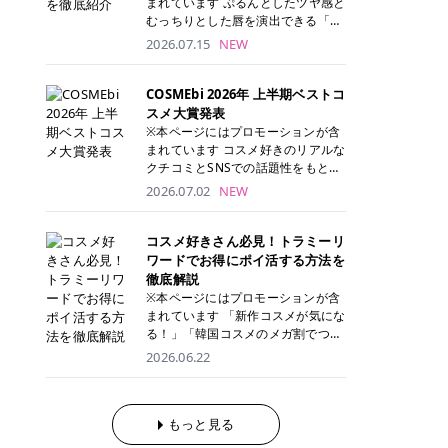
まれています ぷるんとしたツヤ感と
が多く、拭き取り後にそのまま部分
ら、コストパフォーマンスも重視し
す。 これから手軽に全身医療脱毛を
むっちりとした唇を演出できる「C
用パックとして使えるトナーパッド
たい方に！ メディオスターモノリス
始めたいと考えている方は、ぜひ最
ANMAKE（キャンメイク）むちぷる
2026.07.15
NEW
も増えています。 一方、拭き取り化
メディオスターNeXT PRO 公式サイ
後までチェックして、ご自身にぴっ
ティント」。 ティントならではの色
粧水は液体タイプのため、コットン
ト> レジーナクリニック 52,800円
たりのクリニック選びの参考にして
持ちに加え、プランパー効果※と保
に含ませて使用します。 使用量を調
(税込)/5回 99,000円(税込)/5回 ジェ
ください！ クリニック 全身＋VIO
湿ケアも叶えられることから、SNS
COSMEbi 2026年 上半期ベストコ
整しやすく、お気に入りの化粧水を
ントルシリーズを選べるため、脱毛
全身＋VIO＋顔 特徴 脱毛器 詳細 フ
でも話題の人気リップです。 「自分
スメ大賞発表
使いたい方やコストを抑えて続けた
機にこだわりたい方におすすめ！ ジ
レイアクリニック 52,800円(税込)/5
にはどのカラーが似合う？」「イエ
※本ページにはプロモーションが含
い方にもおすすめです。 トナーパッ
ェントルマックスプロ ジェントルマ
回 94,600円(税込)/5回 肌への負担
ベ・ブルベ別のおすすめは？」と気
まれています コスメ好きのリアルな
ドのメリット トナーパッドは、角質
ックスプロプラス ジェントルレーズ
に配慮しながら、コストパフォーマ
になっている方も多いのではないで
クチコミとSNSでの話題性をもとに
ケア・保湿ケア・部分用パックまで
プロ ソプラノチタニウム 公式サイ
ンスも重視したい方に！ メディオス
しょうか。 今回は6色のスウォッチ
選出された、COSMEbi 2026年上半
1枚で行える便利なスキンケアアイ
2026.07.02
NEW
ト> エミナルクリニック 49,500円
ターモノリス メディオスターNeXT
とともにご紹介！それぞれの色味や
期のベストコスメが決定！ 話題性・
テムです。 ここでは、トナーパッド
(税込)/6回 93,500円(税込)/6回 エミ
PRO 公式サイト> レジーナクリニッ
おすすめのパーソナルカラー、どん
使用感・仕上がりすべてを兼ね備え
を取り入れるメリットをご紹介しま
ナルクリニックの始めやすい料金設
ク 52,800円(税込)/5回 99,000円(税
なメイクに合うのかまで詳しく解説
た名品たちを、カテゴリ別にご紹介
コスメ好きさん必見！トラミーリ
す。 古い角質や皮脂汚れをやさしく
定！月々払いも安くて通いやすい ク
込)/5回 ジェントルシリーズを選べ
します✨ ※メイクアップ効果による
します。 本記事では、2025年11月
ワードでお得にポイ活する方法を
オフ トナーパッドを使用すること
リスタルプロ 公式サイト> リゼクリ
るため、脱毛機にこだわりたい方に
CANMAKE むちぷるティントとは？
～2026年4月までの半年間におい
徹底解説
で、洗顔だけでは落としきれない古
ニック 109,800円(税込)/5回 144,80
おすすめ！ ジェントルマックスプロ
CANMAKE むちぷるティントは、テ
て、COSMEbi内でのクチコミとSN
い角質や余分な皮脂汚れをやさしく
※本ページにはプロモーションが含
0円(税込)/5回 毛質に合わせて脱毛
ジェントルマックスプロプラス ジェ
ィント・プランパー・保湿ケアを1
Sでの話題性を元に選出されたコス
拭き取り、なめらかな肌へ整えま
まれています 「新作コスメが気にな
機を選択可能！有効期限も5年と長
ントルレーズプロ ソプラノチタニウ
本で叶えるリップです。 するすると
メやスキンケアなどの化粧品を「総
す。 保湿ケアまで1枚でできる 保湿
る！」「韓国コスメのメガ割でつい
くマイペースに通いやすい ラシャ
ム 公式サイト> エミナルクリニック
塗れるなめらかなテクスチャーで、
合」「デパコス」「プチプラ」「韓
成分を配合したトナーパッドなら、
買いすぎてしまう……」 そんな美容
メディオスターNeXT PRO ジェント
2026.06.22
49,500円(税込)/6回 93,500円(税
縦ジワをカバーしながら、むっちり
国コスメ」に分けて1位～3位までを
肌へうるおいを与えながらスキンケ
好きさんにおすすめなのが「トラミ
ルYAGプロ 公式サイト> ｜そもそも
込)/6回 エミナルクリニックの始め
としたツヤのある唇を演出します。
ランキング形式で発表！ 2026年上
アできるため、忙しい朝や夜の時短
ーリワード」です！ 普段のお買い物
医療脱毛って？エステ脱毛と何が違
やすい料金設定！月々払いも安くて
さらに、美容保湿成分を配合してい
半期 総合大賞 AMUSE（アミュー
ケアにもぴったりです。 部分パック
を少し工夫するだけでポイントを貯
うの？ 脱毛を考えたときに、まず悩
通いやすい クリスタルプロ 公式サ
るため、乾燥しにくくデイリー使い
ズ）「 ジェルフィットグロス」 👑
としても使える 多くのトナーパッド
められるため、コスメやスキンケア
もっと見る
むのが「医療脱毛とエステ脱毛、ど
イト> リゼクリニック 109,800円(税
にもぴったり！ アイテム詳細を見る
「ジェルフィットグロス」の特徴 唇
は、乾燥が気になる頬や額、小鼻な
にかかる費用を少しでも抑えたい方
っちがいいの？」ということではな