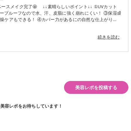
晴らしいポイント↓↓ ①UVカット
力があるにの自然な仕上がり。
ル系（やや明るめ） 33オークル系（中間的な明るさ） 34オ
続きを読む
から使います。 1年中使いたい優秀プチプラファンデーションです😘
美容レポを投稿する
の美容レポをお待ちしています！