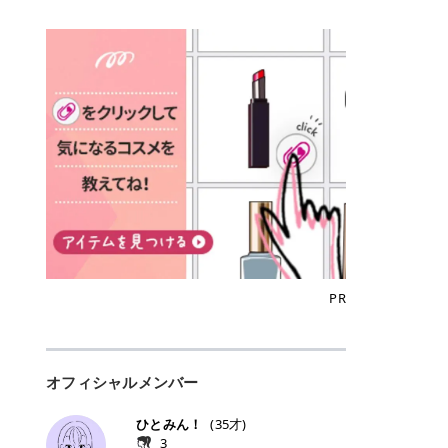
込)/5回 144,800円(税込)/5回 毛質に
Qoo10でのご購入はこちら CANMA
に触れた瞬間、ぷるんとしたジェリ
どに数分のせることで、集中保湿ケ
にぴったり。 Qoo10も、オリヤン
いでしょうか。 ズバリ、効果を実感
合わせて脱毛機を選択可能！有効期
KE むちぷるティント全色一覧 モモ
ーグロスが広がり、ふっくらボリュ
アとしても活用できます。 トナーパ
も、＠cosmeも、いつものコスメ購
するまでの期間や必要な施術回数が
限も5年と長くマイペースに通いや
｜血色感じるヌーディーピンク 桃の
ーム感のある仕上がりに✨ まるでリ
ッドの選び方 トナーパッドは、配合
入を“ちょっとお得”に変えられるの
大きな違いとして挙げられます！ 医
すい ラシャ メディオスターNeXT P
ような血色感を演出するヌーディー
フティングしたような、新しいリッ
成分やパッドの素材によって特徴が
が、トラミーリワードです✨ 今回
療脱毛は、医療機関（クリニックや
RO ジェントルYAGプロ 公式サイト
ピンク。 黄みと青みのバランスが良
プティンググロス💄 実際に使用した
異なります。 自分の肌悩みや理想の
は、トラミーリワードの特徴や活用
皮膚科など）だけで扱える高出力の
> ※医療脱毛は自由診療です。治療
く、自然になじむコーラル系カラー
方のクチコミ > 5 > プルプル > 唇に
仕上がりに合わせて選ぶことで、毎
方法、美容好きさんにおすすめな理
レーザーを使って、発毛組織にアプ
には赤み、痒み、火傷、毛嚢炎、一
です。 自然な血色感をプラスしてく
塗るPDRNグロス > > AMUSE ジェ
日のスキンケアに取り入れやすくな
由を詳しくご紹介します！ トラミー
ローチする施術といわれています。
時的な硬毛化などのリスクが伴いま
れるので、ナチュラルメイクとの相
ルフィットグロス > > ぷっくりツヤ
ります。 肌悩みに合わせて選ぶ パ
リワードとは？ 「トラミーリワー
そのため、少ない回数で永久脱毛
す。 目次▼ 1. エミナルクリニック
性抜群。 可愛らしく、多幸感のある
ツヤだけどベタっとした感じはなく
ッドの素材で選ぶ トナーパッドの使
ド」は、東証グロース上場企業であ
（※）を目指すことができます。
の魅力とは？選ばれる3つの特徴 ・
印象に仕上がります。 ワインベリー
て使いやすいですね。プランピング
い方 洗顔後すぐの清潔な肌に使用し
る株式会社アイズが運営する、安
（※永久脱毛とは一生毛が1本も生
最短6か月からの脱毛プランが選べ
｜気品をまとうローズレッド 深みの
効果で少しスーッとします。ここは
ます。 STEP1 エンボス面（凹凸
心・安全なポイントサイト機能で
えてこないという意味ではなく、ア
る！ ・全国60院以上＆21時まで営
ある青みレッド。 大人っぽく華やか
好き嫌いがあるかもしれませんが慣
面）で顔全体をやさしく拭き取りま
す。 トラミーリワードは、トラミー
メリカの基準に基づき「長期間にわ
業！ ・痛みに配慮した医療脱毛器の
な印象を与えるベリーカラーです。
れますね。 > > 分かりにくいけど、
す。 特に小鼻・あご・額など皮脂や
会員向けのポイントサービスです。
たって毛量が明らかに減少している
導入と肌トラブル対応 2. エミナル
ひと塗りで顔全体が華やかになり、
チップは片面がツルツル、片面がモ
古い角質が気になる部分は丁寧にな
対象ショップやサービスを利用する
状態が維持されること」を指しま
クリニックの口コミ・評判 3. エミ
リップを主役にしたメイクが完成。
ケモケになってます。 > > 桜グロス
じませましょう。 STEP2 パッドを
ことでポイントを獲得でき、貯まっ
す。） 一方のエステ脱毛は、出力が
ナルクリニックの全身脱毛料金プラ
クールで上品な雰囲気を演出できま
【日本限定色】：上品なピンクベー
裏返し、フラット面で顔全体をやさ
たポイントはAmazonギフト券やド
優しい機器を使うため痛みが少ない
ン ・全身脱毛の基本コースと料金
す。 フィグピューレ｜色っぽさと上
ジュ > > すももパールグロス【日本
PR
しく押さえながら化粧水をなじませ
ットマネーなどに交換できます。 普
のがメリットですが、毛根を破壊す
・追加費用がかからないシステム ・
品さを叶える赤みローズ 赤みとくす
限定色】：微細なラメがきらめく血
ます。 STEP3 その後は美容液・乳
段のネットショッピングを活用しな
ることはできないので一時的な減毛
支払い方法｜決済方法と医療ローン
みをほどよく含んだローズカラー。
色がよく見えるピンク。 > > どちら
液・クリームなど、普段どおりのス
がらポイントを貯められるため、ポ
にとどまります。結果的に、何度も
の活用も！ 4. エミナルクリニック
ニュートラルな発色で、肌色を選び
も上品で使いやすい色ですね。すも
キンケアを行います。 乾燥が気にな
イ活初心者でも始めやすいのが魅力
通う必要が出てくることが多くなり
の熱破壊式の脱毛機 5. エミナルク
にくい万能カラーです。 派手すぎず
もパールグロスの方がラメが入って
る部分には2〜5分程度のせて部分用
です✨ トラミーリワードの特徴 普
ます。 なお、医療脱毛は保険がきか
リニックのお得な割引・キャンペー
オフィシャルメンバー
落ち着いた印象に仕上がり、オン・
いるので華やかそうに見えるけど、
パックとして使用するのもおすすめ
段よく使っているコスメ通販サイト
ない自由診療なので、クリニックに
ン制度 ・学生プラン｜学生証の提示
オフ問わず使いやすいカラー。 きれ
付けてみると落ち着いた色ですね。
です。 おすすめトナーパッド7選 こ
を、トラミーリワード経由にするだ
よって料金設定が自由に決められて
で割引 ・ペア限定プラン｜家族や友
いめメイクにもカジュアルメイクに
> > スキンケア成分が配合されてい
ひとみん！
(
35
才)
こからは、保湿ケアや肌荒れケア、
けでポイントが貯まるのが大きな魅
います。だからこそ、しっかり比較
人と一緒にスタートできる ・他社か
もマッチします。 ラズベリーケーキ
て保湿もしっかりしてくれます。最
3
毛穴ケアなど目的別におすすめのト
力です✨ 例えば、、、 ・メガ割の
して選ぶことが大切なのです。 医療