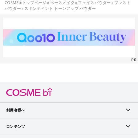
COSMEbiトップページ
»
ベースメイク
»
フェイスパウダー
»
プレスト
パウダー
»
スキンティント トーンアップ パウダー
PR
利用者様へ
メンバーログイン
コンテンツ