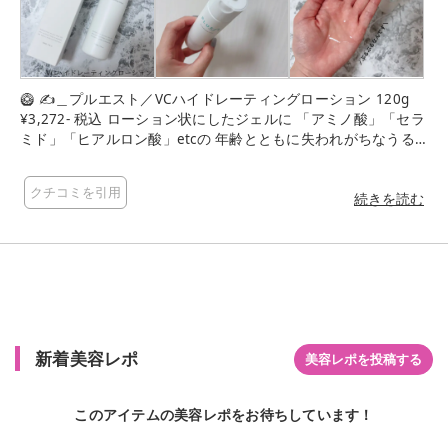
🥝 ✍＿プルエスト／VCハイドレーティングローション 120g
¥3,272- 税込 ローション状にしたジェルに 「アミノ酸」「セラ
ミド」「ヒアルロン酸」etcの 年齢とともに失われがちなうる
おい成分を配合。 毛穴やくすみ*など、あらゆる肌悩みに効果
的な『浸透型ビタミンC誘導体』を採用し、 角質層に浸透した
クチコミを引用
瞬間からモチモチと弾力のあるハリ肌へと導いてくれるそう。
続きを読む
(*乾燥･キメの乱れによるもの。) とにかく、こうゆうシンプル
イズベストなパッケージが御好き。 手に出したときからトロト
ロプルプルで なんか可愛いんだよ🧏🏻‍♀️ しっとりな肌馴染みで、
少量でも伸びが良くて長持ちしてくれそう♡ エイジングケア私
にとって 助かるアイテム🙏🏻あざす！ 目指せくすみ･毛穴ゼロ
肌🫡🔥 #PLUEST #プルエスト #VCハイドレーティングローショ
ン #ローション #化粧水 #毛穴 #くすみ #しわ #ハリ #キメ #乾
新着美容レポ
燥肌 #エイジングケア #ビタミンC #コラーゲン #セラミド #ヒ
美容レポを投稿する
アルロン酸 #スキンケア #スキンケアマニア #スキンケア紹介
#スキンケア好きさんと繋がりたい
このアイテムの美容レポをお待ちしています！