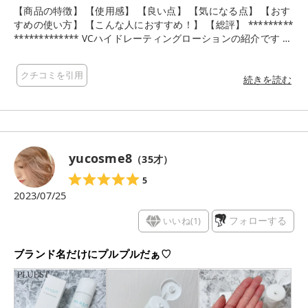
【商品の特徴】 【使用感】 【良い点】 【気になる点】 【おす
すめの使い方】 【こんな人におすすめ！】 【総評】 *********
************* VCハイドレーティングローションの紹介です ト
ロミのあるテクスチャで肌馴染みがいいです、セラミドやコラ
ーゲン、ヒアルロン酸など配合でハリのある肌に導いてくれそ
クチコミを引用
うです ローションは糸をひくほどのトロミがあるのに、肌に馴
続きを読む
染ませると馴染んでふわサラな肌質感に、トロミが肌あたりも
良く気持ちよく使用出来ました、香りも無いので使いやすいで
す ＊ … * … ＊ … * …＊ … *
yucosme8
（
35
才）
5
2023/07/25
いいね(
1
)
フォローする
ブランド名だけにプルプルだぁ♡