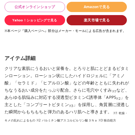
公式オンラインショップ
Amazonで見る
楽天市場で見る
Yahoo！ショッピングで見る
※本ページ『購入ページへ』部分はメーカー・モールによる広告が含まれます。
アイテム詳細
クリアな素肌にうるおいと栄養を。とろりと肌にとどまるビタミ
ンローション。ローション状にしたハイドロジェルに「アミノ
酸」「セラミド」「ヒアルロン酸」などの年齢とともに失われが
ちなうるおい成分をたっぷり配合。さらに毛穴やくすみ
など、
※1
あらゆる肌悩みに対応する浸透型ビタミンC誘導体「APPS
」を
※2
主とした「コンプリートビタミン
」を採用し、角質層に浸透し
※3
た瞬間からもちもちと弾力のあるハリ肌へと導きます。
※1 乾燥・
キメの乱れによるもの ※2 パルミチン酸アスコルビルリン酸３Ｎａ ※3 独自処方