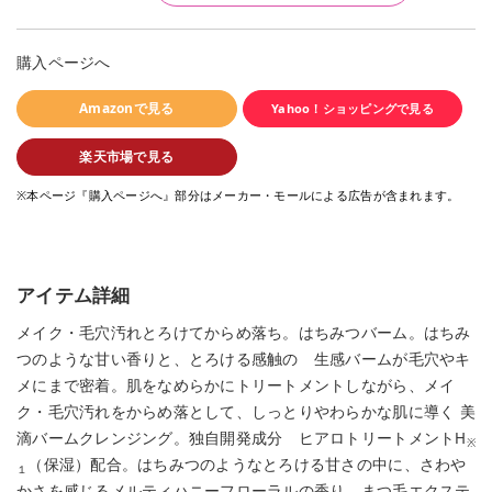
購入ページへ
Amazonで見る
Yahoo！ショッピングで見る
楽天市場で見る
※本ページ『購入ページへ』部分はメーカー・モールによる広告が含まれます。
アイテム詳細
メイク・毛穴汚れとろけてからめ落ち。はちみつバーム。はちみ
つのような甘い香りと、とろける感触の 生感バームが毛穴やキ
メにまで密着。肌をなめらかにトリートメントしながら、メイ
ク・毛穴汚れをからめ落として、しっとりやわらかな肌に導く 美
滴バームクレンジング。独自開発成分 ヒアロトリートメントH
※
（保湿）配合。はちみつのようなとろける甘さの中に、さわや
１
かさを感じるメルティハニーフローラルの香り。まつ毛エクステ