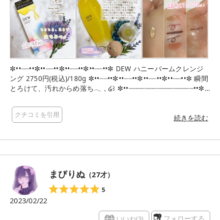
✼••┈┈••✼••┈┈••✼••┈┈••✼••┈┈••✼ DEW ハニーバームクレンジ
ング 2750円(税込)/180g ✼••┈┈••✼••┈┈••✼••┈┈••✼••┈┈••✼ 瞬間
とろけて、汚れからめ落ち𓂃 𓈒 ໒꒱ ✼••┈┈┈┈┈┈┈┈┈┈┈┈┈┈┈┈••✼
DEWより、2/25発売の〝ハニーバームクレンジング〟のご紹介
となります🍯🐝 〝バーム〟というと、少しかためのテクスチャ
クチコミを引用
ーでジャータイプに入ってて………というイメージが強いのです
続きを読む
が、こちらのクレンジングはとろとろのまるではちみつのよう
なテクスチャー✨ 液状オイルやグリセリン、水系の成分をバラ
ンス良く配合して乳化することによりこのはちみつのような高
粘度のバームが生み出されたのだとか🥺 実際に使用してみて
も、オイルでもない、ミルクでもない不思議な感覚🤭 クレンジ
まぴりぬ
（
27
才）
ングしていてとっても気持ち良いんです❣️ もちろん気持ち良い
だけではなく、このとろみ状のバームがとろけながらも毛穴や
5
肌のキメにまで密着。 ちゃんとメイクや毛穴汚れを落としてく
2023/02/22
れるんです。 普段オイルクレンジングを使用していて、その落
ちやすさがとても気に入っていたのですが……このハニーバーム
いいね(
3
)
フォローする