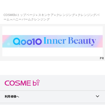
上部にぽこっとはちみつ🍯の蜜が垂れたような部分があり、こ
だわりが感じられます✨ 外箱もこだわられていて、「スピリチ
ュアルグラデ」が可愛くておしゃれだなと感じました♪
COSMEbiトップページ
»
スキンケア
»
クレンジング
»
クレンジングバ
〈特徴〉 ・まつ毛エクステンション対応※1 ※1 シアノアク
ーム
»
ハニーバームクレンジング
リレート系のグルーを使用したまつ毛エクステンションにお使
いいただけます。 ・【カネボウ化粧品独自開発成分】ヒアロト
リートメントH※2（保湿）配合 ※2 ヒアルロン酸Na、アセチ
ルグルコサミン、メチルセリン、ローヤルゼリーエキス、レン
ゲソウエキス、グリセリン
PR
利用者様へ