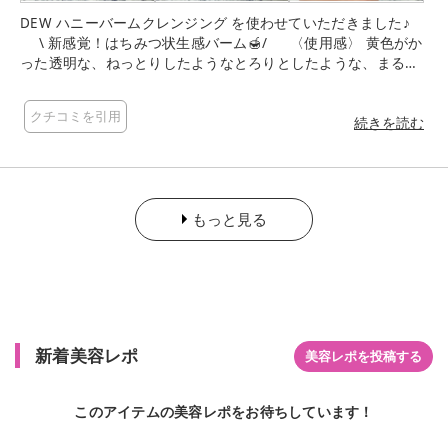
DEW ハニーバームクレンジング を使わせていただきました♪
\ 新感覚！はちみつ状生感バーム🍯/ 〈使用感〉 黄色がか
った透明な、ねっとりしたようなとろりとしたような、まるで
ハチミツのようなテクスチャー🍯 ハニーバーム、なるほど💡と
思う、気持ちのいいテクスチャーです✨ 肌に塗布するとねっと
クチコミを引用
りとろりとしたテクスチャーが心地よく、室温に置いてあるの
続きを読む
ですが体温と比べると低いせいかひんやりとした感覚も気持ち
よく、心地がいいです🤍 香りも、とても素敵な香りがします🤍
メルティハニーフローラルの香りとのことです🍯 最初はちみつ
のほんのり甘いような香りがするのと、メイクと馴染ませてる
もっと見る
間に香りがかわって(甘く優しいミルキーな香りに変化とのこと
です)、最後さっぱりしたような爽やかなお花のようななんとも
言えないいい香りがしてきます🤍 クレンジングしながら香りの
変化も楽しめて贅沢ですね✨ 香りのするものが大好きなので、
とても癒されます🥰 洗い上がりは、このテクスチャーにぬるつ
いたりするかなと思ったのですが、そんなことはなくぬるま湯
をかけるだけで乳化してくれるので、乳化する手間もかからず
新着美容レポ
美容レポを投稿する
さらさらと落ちました✨ また、つっぱったりせず、メイク汚れ
も残らず落ちました✨ 容器がチューブタイプなのも使いやすい
です✨ バームと聞くとジャータイプのものでスパチュラでとる
このアイテムの美容レポをお待ちしています！
ものが多いですが、チューブタイプでしかも蓋を下にして置く
ので、常に出しやすく手間がかからないのがいいです✨ 容器の