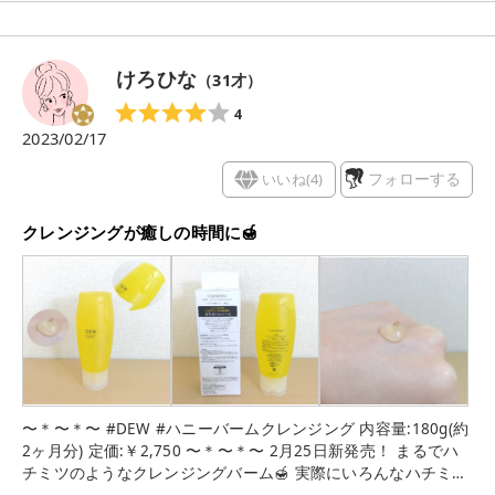
ル伸びて 全顔に伸ばしやすい ✔︎目に入っても滲みない ✔︎ほ
んのりはちみつの香りがして癒される ✔︎洗い上がりつっぱらず
ぬるつきなし サンプル使用ですが現品欲しくなる使用感でした
けろひな
（
31
才）
👍 #DEW#クレンジング#スキンケア #スキンケア用品#スキン
ケア紹介 #スキンケア好きさんと繋がりたい#スキンケア好きと
4
繋がりたい#美容垢 #美容垢さんと繋がりたい#スキンケア大好
2023/02/17
き#スキンケアオタク#スキンケアレポ#スキンケアレビュー
いいね(
4
)
フォローする
クレンジングが癒しの時間に🍯
〜＊〜＊〜 #DEW #ハニーバームクレンジング 内容量:180g(約
2ヶ月分) 定価:￥2,750 〜＊〜＊〜 2月25日新発売！ まるでハ
チミツのようなクレンジングバーム🍯 実際にいろんなハチミツ
を研究して、アカシア蜂蜜を目指したそうです✨ 間違えて食べ