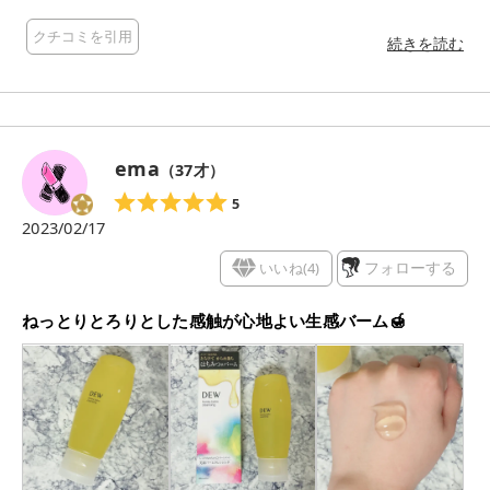
てしまいそう😋 〜＊〜＊〜 特徴は、感触・香りが共に3段階に
クチコミを引用
変化すること💡 1.バーム状・とろけるハニーの香り 角が立つ程
続きを読む
こっくり😳 小鼻など、汚れをみっちり絡めとってくれるような
テクスチャー！ 蜂蜜の香りがして癒されます。 2.オイル状・甘
くやさしいミルキーな香り くるくると肌に馴染ませていると、
スルッとオイル状になって香りも甘くなり不思議！ 伸びが良い
ので、肌をこすらず指を動かすことが出来ます💓 また、まるで
ema
（
37
才）
汚れが混ざり終わったサインのようにも感じられ、他のクレン
ジング商品とは違った使用感で楽しいです😁 3.ミルク状・グリ
5
ーンフローラルの香り 水を含ませるとすぐに乳化してさらっと
2023/02/17
洗い流せ、ヌメヌメ感もないのでストレスを感じずクレンジン
グが終われます。 香りも爽やかになって、すっきりとした気持
いいね(
4
)
フォローする
ちに🍀 〜＊〜＊〜 しっとりとした洗い上がりで、クレンジング
としての機能はもちろん、クレンジングを楽しみながら行える
ねっとりとろりとした感触が心地よい生感バーム🍯
のが魅力的だと感じました🐝 クレンジングが癒しの時間となっ
て、クレンジング後のスキンケアも気持ち良く行えそうです😌
〜＊〜＊〜 #ハニーバームクレンジング #はちみつ状バームク
レンジング #DEW #マジレポモニター_ハニーバームクレンジン
グ #生感バーム⁡ #スキンケア #美肌ケア #美肌 #クレンジング
#美容ケア #カネボウdew⁡ ⁡⁡#美容 #美容好き #美容好きな人と
繋がりたい #美容好きさんと繋がりたい⁡ #スキンケア好きさん
と繋がりたい #スキンケアマニア