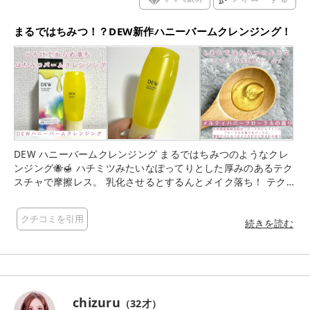
クレンジングすごい👏 しっかりメイクよりはどちらかといえば
ナチュラル寄りですが(しっかりファンデとか色々やってるけ
まるではちみつ！？DEW新作ハニーバームクレンジング！
ど)、きちんと落ちていました❣️ しかもマスカラやアイライナー
などのポイントメイクも、きちんと落とせるというすごい子❤︎.
* 流石にお湯落ちマスカラやティントリップ等は落とせません
でしたが🥹 あと、驚いたのがそのすすぎやすさ。 こういうクレ
ンジングって基本的に、水気をつけてから乳化させるまでにま
た時間がかかるじゃないですか。 でもこれ、もう水気をつけた
瞬間に白くなるんですよ……もったり重くなったりせずにすぐに
乳化してさらさらに。 摩擦も減るので、肌への負担が軽そう…
🥰 そして私がこのクレンジングで本当にすごい❣️こんなのある
DEW ハニーバームクレンジング まるではちみつのようなクレ
んだ❣️と驚いたのは、香り。 これ、香りが3段階で変化するんで
ンジング🐝🍯 ハチミツみたいなぽってりとした厚みのあるテク
すよ……🫢 ︎︎︎︎☑︎塗布前 ▶︎▷とろけるハニーの香り ︎︎︎︎☑︎塗布中 ▶︎▷甘
スチャで摩擦レス。 乳化させるとするんとメイク落ち！ テクス
くやさしいミルキーな香り ︎︎︎︎☑︎すすぎ時 ▶︎▷さわやかグリーンフ
チャも匂いも変化するのがやみつきになる！ クレンジングタイ
ローラルの香り こんな風に、だんだんと変化していくんです。
ムが癒しタイムへ。 新感覚！はちみつ状バーム 液状オイルとグ
初めから最後まで甘い香りじゃなく、最後は爽やかな香りで癒
クチコミを引用
リセリン(保湿)や界面活性剤を 含む水系成分を絶妙なバランス
続きを読む
されて終わることができるように工夫されたのだとか。 クレン
で組み合わせ 乳化することで、はちみつのように高粘度な バー
ジングって、こんな風に香りに変化をつけることが出来るんで
ムを生み出したんだそう。 バームといっても固形ではなく、と
すね……こだわりがすごい✨ なにこれ香水？って思っちゃう🤭
ろみ状の生感で、とろけながら毛穴やキメにまで密着。 ねっと
実際この香り本当に好きで、これ香水でいつか発売されたらい
りからみつく新感覚でメイク・毛穴汚れをからめ落とします。
いのにな〜と感じています😌✨ そうそう、これ〝生感〟テクス
乳化が早いのですすぎやすく、洗い上がりすっきり！ぬるつか
チャーをしっかり感じたいならボトルからそのまま顔にかけれ
chizuru
（
32
才）
ず、しっとりやわらかな肌へ 感触も香りも3段階で変化しま