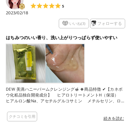
ばよりいっそう感じられるそうですよ💡´-笑 ごめんなさい私は
す。 甘くうっとりするようなメルティハニーフローラルの香
5
まだやったことない………🤣 2/25発売のこちらのクレンジン
り。 ハニーの香りから、なじませると甘くやさしいミルキーな
2023/02/18
グ、使用感良く私はとても気に入っています🥰 気になる方はぜ
香りへ。すすぎ時はさわやかなグリーンフローラルの香りに。
ひ、試してみて下さいね✨ それではー最後までお読み頂きあり
アカシア蜂蜜のような明るいバーム状から馴染ませると伸びが
いいね(
3
)
フォローする
がとうございました❤︎.* #ハニーバームクレンジング #はちみつ
よく、厚みのあるオイル状へ。乳化するとみずみずしく繊細な
状バーム #DEW #マジレポモニター_ハニーバームクレンジング
ミルク状へ！ 見た目が可愛いのはもちろん、クレンジングとし
#提供 #美容好きさんと繋がりたい #美容好きな人と繋がりたい
はちみつのいい香り、洗い上がりつっぱらず使いやすい
ても優秀でした！
#コスメ好きな人と繋がりたい #コスメ好きさんと繋がりたい #
メイク好きさんと繋がりたい
DEW 美滴ハニーバームクレンジング🍯 🍀商品特徴 ✔︎【カネボ
ウ化粧品独自開発成分】 ヒアロトリートメントH（保湿）
ヒアルロン酸Na、アセチルグルコサミン メチルセリン、ロー
ヤルゼリーエキス レンゲソウエキス、グリセリン ✔︎バームで
も固形ではなく、とろみ状で とろけながら毛穴やキメにまで
クチコミを引用
密着。 ねっとりからみつく新感覚でメイク毛穴汚れを落とす
続きを読む
🌸使用感 ✔︎色は黄色かな？と思ったけどほぼ透明 ✔︎バームだか
らこってりめかと思ったけど 硬すぎず緩すぎずで肌にスルス