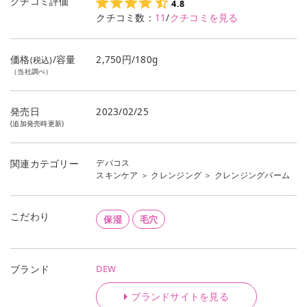
クチコミ評価
4.8
クチコミ数：
11
/
クチコミを見る
価格
/容量
2,750円/180g
(税込)
（当社調べ）
発売日
2023/02/25
(追加発売時更新)
デパコス
関連カテゴリー
スキンケア
＞
クレンジング
＞
クレンジングバーム
こだわり
保湿
毛穴
DEW
ブランド
ブランドサイトを見る