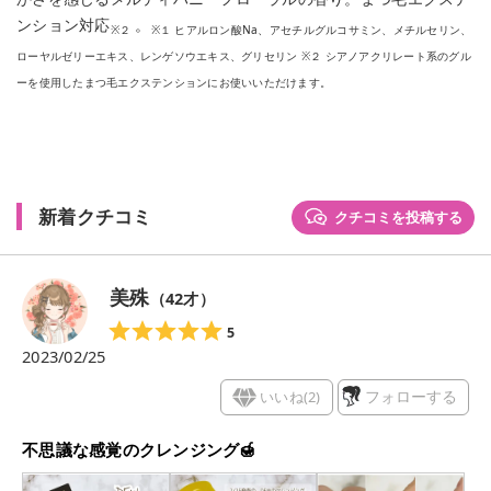
ンション対応
。
※２
※１ ヒアルロン酸Na、アセチルグルコサミン、メチルセリン、
ローヤルゼリーエキス、レンゲソウエキス、グリセリン ※２ シアノアクリレート系のグル
ーを使用したまつ毛エクステンションにお使いいただけます。
新着クチコミ
クチコミを投稿する
美殊
（
42
才）
5
2023/02/25
いいね(
2
)
フォローする
不思議な感覚のクレンジング🍯