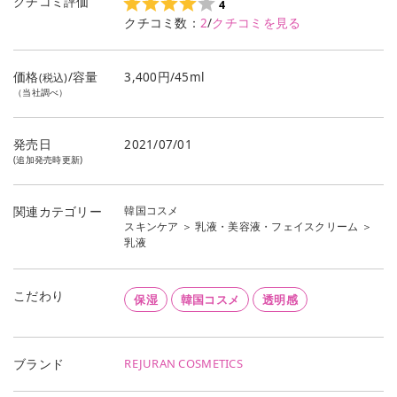
クチコミ評価
4
クチコミ数：
2
/
クチコミを見る
価格
/容量
3,400円/45ml
(税込)
（当社調べ）
発売日
2021/07/01
(追加発売時更新)
韓国コスメ
関連カテゴリー
スキンケア
＞
乳液・美容液・フェイスクリーム
＞
乳液
こだわり
保湿
韓国コスメ
透明感
REJURAN COSMETICS
ブランド