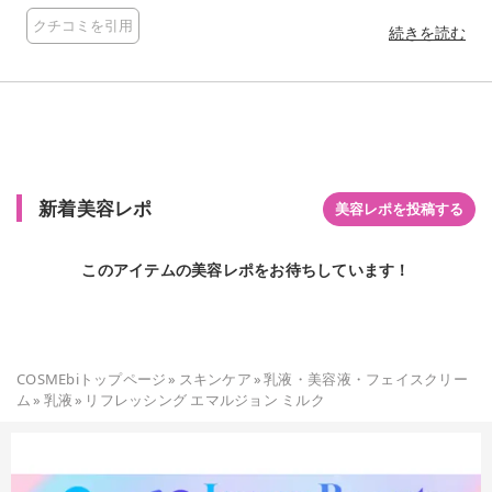
使ったc-pdrnが乾燥により疲れた肌のコンディションを上げ、
クチコミを引用
健康肌へ導いてくれるみたい。 オフィスの冷房で夏も毎年乾燥
続きを読む
が気になるから今年は早いうちからケアできるかな。 ベタつか
ないのでしっかりとホームケアに取り入れていきたいアイテム
です(*^^*)
新着美容レポ
美容レポを投稿する
このアイテムの美容レポをお待ちしています！
COSMEbiトップページ
»
スキンケア
»
乳液・美容液・フェイスクリー
ム
»
乳液
»
リフレッシング エマルジョン ミルク