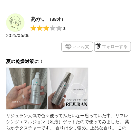
◎ 私はインナードライ肌なのですが、数日使ってみたら肌がな
んとなくやわらかくなって、キメが整ってきた感じが 香りも特
にないので使いやすいですよ ちゃんと潤うけど、重たくない乳
あか。
（
38
才）
液を探してる方におすすめです
3
2025/06/06
いいね(
0
)
フォローする
夏の乾燥対策に！
リジュラン人気で色々使ってみたいなー思っていた中、リフレ
シングエマルジョン（乳液）ゲットたので使ってみました。 柔
らかテクスチャーです。 香りは少し強め。上品な香り。 このエ
マルジョンの特徴としてリジュランならではの特許DOT技術を