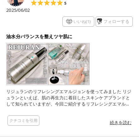
5
2025/06/02
いいね(
1
)
フォローする
油水分バランスを整えツヤ肌に
リジュランのリフレシングエマルジョンを使ってみました リジ
ュランといえば、肌の再生力に着目したスキンケアブランドと
して知られていますが、今回ご紹介するリフレシングエマルジ
ョンは、その中でも特に肌を健やかに保ちたい方におすすめ 特
許DOT技術を使ったc-pdrnが乾燥して疲れた肌のコンディショ
クチコミを引用
ンを上げ、健康肌に作ってくれます 軽めの乳液だけど、保湿力
続きを読む
はちゃんとあって、つけたあと肌がもっちり ベタつかないので
朝のスキンケアにもぴったりで、メイク前にも使いやすいです