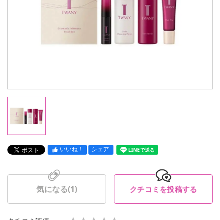
いいね！
シェア
LINEで送る
気になる(
1
)
クチコミを投稿する