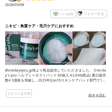
2026/05/09
いいね(
0
)
フォローする
ニキビ・角質ケア・毛穴ケアにおすすめ
@onedaysyou_jp様より商品提供していただきました。 One-da
y's you ヘルプミーダクトパッド 60枚入 ¥2,600(税込) 累計販売
数4.5億枚を突破し､ 2025年Qoo10スキンケアパッド部門で1位
に輝いた実力派アイテム 《特徴》 角質除去率97% デイリー使
いにピッタリ低刺激トナーパッド CICAやパンテノール+8種の
クチコミを引用
ヒアルロン酸といった 美容成分を贅沢に配合しており､これ1枚
続きを読む
で低刺激角質ケア・ 毛穴管理・保湿・鎮静・トーニングの5つ
のケアを同時に叶えます! たっぷりのエッセンスが凝縮されてい
るため 最後の一枚まで乾くことなく､みずみずしい使い心地を