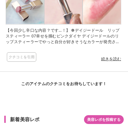
【今回少し辛口な内容？です…！】 ❁デイジードール リップ
スティーラー 07幸せを掴むピンクダイヤ デイジードールのリ
ップスティーラーでやっと自分が好きそうなカラーが発売され
ると思って楽しみにしていた今回の新色！ デイジードールのリ
ップは色持ちがそこそこあって好きなんだけど、新作のカラー
クチコミを引用
が時間経過によって蛍光っぽくなるのは私だけなのでしょう
続きを読む
か…🥲 元のピンクカラーが可愛いのに、どうしてもそこが気に
なってしまいます…🥲🥲🥲 （なんだか昔のオ◯ラのリップみた
い…🥲） そして…公式さんの写真と実物はかなり違うカラーだ
なと感じる… もう少し落ち着いたくすみカラーかと思いきや…
このアイテムのクチコミをお待ちしています！
結構しっかりピンク！って感じのカラーです。 可愛いんですけ
ど…公式さんのカラーを求めて買うと違うなと少し残念な感じ
になってしまうので実物見て買うことをオススメします…🥲 #
デイジードール #リップスティーラー #幸せを掴むピンクダ
イヤ #リップ #プチプラコスメ #コスメ #正直レビュー #
ブルベ夏 #コスメ紹介 #コスメ購入品 #コスメ好きさんとつ
新着美容レポ
美容レポを投稿する
ながりたい