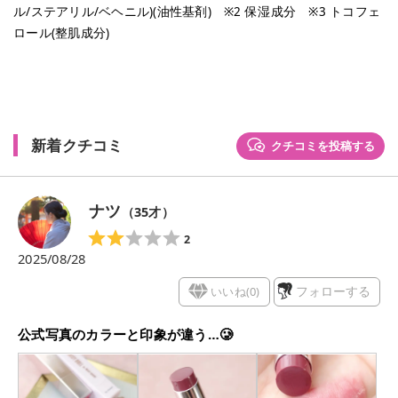
ル/ステアリル/ベヘニル)(油性基剤) ※2 保湿成分 ※3 トコフェ
ロール(整肌成分)
新着クチコミ
クチコミを投稿する
ナツ
（
35
才）
2
2025/08/28
いいね(
0
)
フォローする
公式写真のカラーと印象が違う…🥲