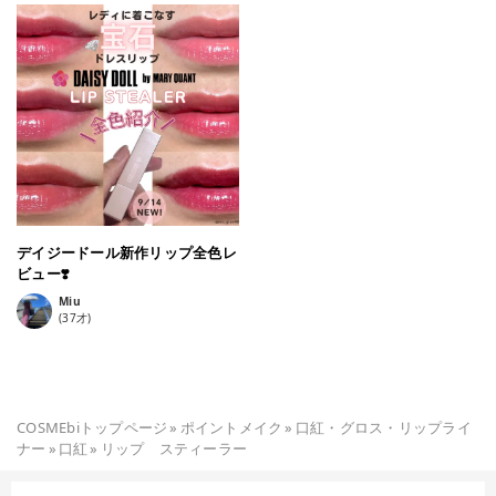
デイジードール新作リップ全色レ
ビュー❣️
Miu
(
37
才)
COSMEbiトップページ
»
ポイントメイク
»
口紅・グロス・リップライ
ナー
»
口紅
»
リップ スティーラー