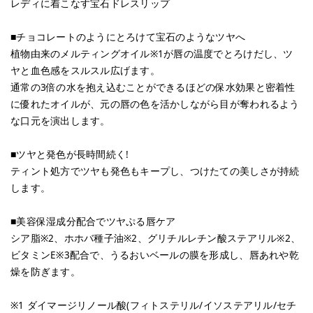
レディに着こなす宝石ドレスリップ
■チョコレートのようにとろけて宝石のようなツヤへ
植物由来のメルティングオイル※1が唇の温度でとろけだし、ツ
ヤと血色感をスルスル広げます。
通常の3倍の水を抱え込むことができるほどの保水効果と密着性
に優れたオイルが、元の唇の色を活かしながら目が奪われるよう
な口元を演出します。
■ツヤと発色が長時間続く!
ティント処方でツヤも発色もキープし、つけたての美しさが持続
します。
■美容保湿成分配合でツヤぷる唇ケア
シア脂※2、ホホバ種子油※2、グリチルレチン酸ステアリル※2、
ビタミンE※3配合で、うるおいベールの膜を形成し、唇あれや乾
燥を防ぎます。
※1 ダイマージリノール酸(フィトステリル/イソステアリル/セチ