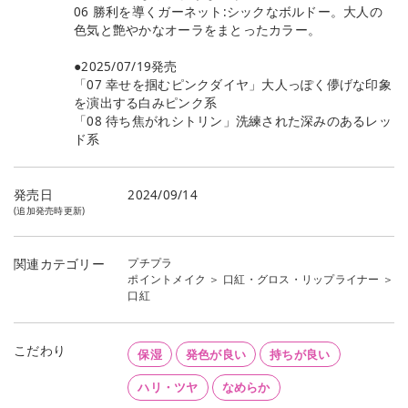
06 勝利を導くガーネット:シックなボルドー。大人の
色気と艶やかなオーラをまとったカラー。
●2025/07/19発売
「07 幸せを掴むピンクダイヤ」大人っぽく儚げな印象
を演出する白みピンク系
「08 待ち焦がれシトリン」洗練された深みのあるレッ
ド系
発売日
2024/09/14
(追加発売時更新)
プチプラ
関連カテゴリー
ポイントメイク
＞
口紅・グロス・リップライナー
＞
口紅
こだわり
保湿
発色が良い
持ちが良い
ハリ・ツヤ
なめらか