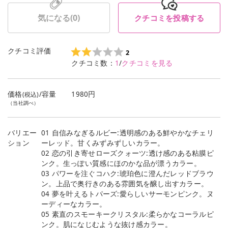
気になる(
0
)
クチコミを投稿する
クチコミ評価
2
クチコミ数：
1
/
クチコミを見る
価格
/容量
1980円
(税込)
（当社調べ）
バリエー
01 自信みなぎるルビー:透明感のある鮮やかなチェリ
ション
ーレッド。甘くみずみずしいカラー。
02 恋の引き寄せローズクォーツ:透け感のある粘膜ピ
ンク。生っぽい質感にほのかな品が漂うカラー。
03 パワーを注ぐコハク:琥珀色に澄んだレッドブラウ
ン。上品で奥行きのある雰囲気を醸し出すカラー。
04 夢を叶えるトパーズ:愛らしいサーモンピンク。ヌ
ーディーなカラー。
05 素直のスモーキークリスタル:柔らかなコーラルピ
ンク。肌になじむような抜け感カラー。