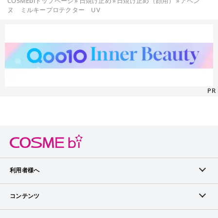
COSMEbiトップページ
»
日焼け止め
»
日焼け止め（顔用）
»
アベン
ヌ ミルキープロテクター UV
PR
利用者様へ
メンバーログイン
コンテンツ
無料メンバー登録