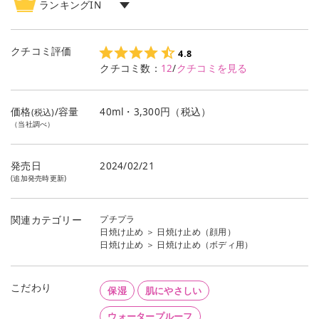
ランキングIN
日焼け止め
ランキング
1
位
日焼け止め（顔用）
ランキング
1
位
クチコミ評価
4.8
クチコミ数：
12
/
クチコミを見る
日焼け止め（ボディ用）
ランキング
1
位
価格
/容量
40ml・3,300円（税込）
(税込)
（当社調べ）
発売日
2024/02/21
(追加発売時更新)
プチプラ
関連カテゴリー
日焼け止め
＞
日焼け止め（顔用）
日焼け止め
＞
日焼け止め（ボディ用）
こだわり
保湿
肌にやさしい
ウォータープルーフ