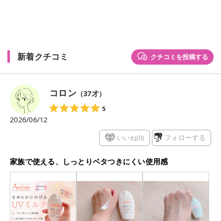
新着クチコミ
クチコミを投稿する
コロン
（
37
才）
5
2026/06/12
いいね(
0
)
フォローする
家族で使える、しっとりベタつきにくい使用感