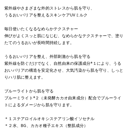
紫外線やさまざまな外的ストレスから肌を守り、
うるおいバリアを整えるスキンケアUVミルク
毎日使いたくなるなめらかテクスチャー
伸びがよくスッと肌になじむ、なめらかなテクスチャーで、塗り
たてのうるおいが長時間持続します。
うるおいバリアを整え、外部刺激から肌を守る
紫外線を防ぐだけでなく、自然由来の保護成分*１により、うる
おいバリアの構造を安定化させ、大気汚染から肌を守り、しっと
りハリ肌に整えます。
ブルーライトから肌を守る
ブルーミライト*２（未発酵カカオ由来成分）配合でブルーライ
トによるダメージから肌を守ります。
＊１ステアロイルオキシステアリン酸イソセチル
＊２水、BG、カカオ種子エキス（整肌成分）