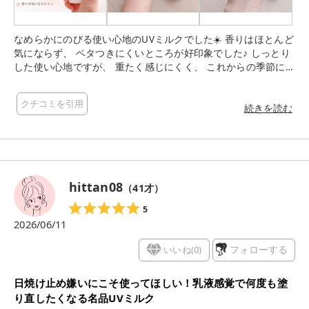
なめらかにのびる使い心地のUVミルクでした☀️ 香りはほとんど
気にならず、 ベタつきにくいところが好印象でした♪ しっとり
した使い心地ですが、 重たく感じにくく、 これからの季節にも
使いやすそう◎ するすると塗り広げやすく、 忙しい朝にも取り
入れやすいなと感じました。 コンパクトなサイズ感なので、 持
クチコミを引用
ち運びにも便利そう✨ 最近は日差しが強い日も増えてきたの
続きを読む
で、 毎日のUVケアに取り入れやすいアイテムだと感じました☺️
hittan08
（
41
才）
5
2026/06/11
いいね(
0
)
フォローする
日焼け止め嫌いにこそ使ってほしい！乳液感覚で何度も塗
り直したくなる名品UVミルク