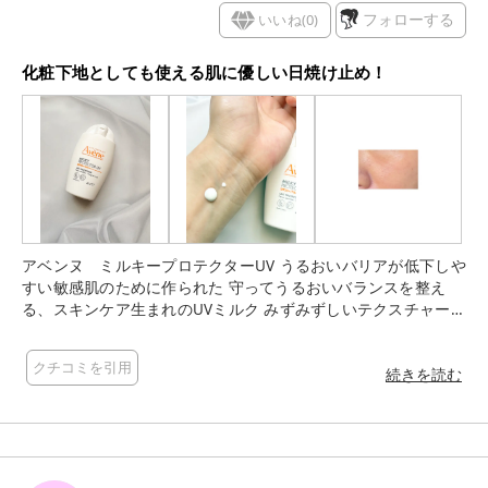
ライト（※5）、そしてアベンヌ温泉水（※6）といった、こだ
いいね(
0
)
フォローする
わりの整肌・保湿成分がたっぷり配合されているのもアベンヌ
ならでは。 紫外線からしっかり肌を守りつつ、素肌への優しさ
化粧下地としても使える肌に優しい日焼け止め！
も妥協したくない大人女子に心からおすすめしたい一軍UVミル
クです🤍 （※1 すべての方に皮膚刺激が起きないというわけで
はありません） （※2 乳幼児（生後3ヶ月以上）へのご使用をお
すすめします） （※3 ステアロイルオキシステアリン酸イソセ
チル） （※4 保湿成分） （※5 水、BG、カカオ種子エキス（整
肌成分）） （※6 整肌成分）
アベンヌ ミルキープロテクターUV うるおいバリアが低下しや
すい敏感肌のために作られた 守ってうるおいバランスを整え
る、スキンケア生まれのUVミルク みずみずしいテクスチャーで
肌は伸ばしやすく、ベタつかないのが嬉しい☺️ 肌は伸ばす際に
肌に引っかかるような感じもなく、しっとりとした使い心地で
クチコミを引用
す！ 化粧下地としても使用できます✨ 匂いも感じることがな
続きを読む
く、その点でも使いやすいと思います🙆‍♀️ ワンタッチキャップで
朝の忙しい時にサッと使えるのも嬉しい点です！