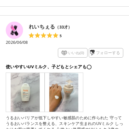
す。 気分的に、スキンケアの延長みたいな感覚で使えました。
さらに、ほんのりトーンアップしてくれるから、 ナチュラルに
肌がきれいに見えるのもお気に入り♪ これ1本でも自然な仕上が
りなので、軽いメイクの日にもぴったりです。
れいちぇる
（
33
才）
5
2026/06/08
いいね(
0
)
フォローする
使いやすいUVミルク、子どもとシェアも◯
うるおいバリアが低下しやすい敏感肌のために作られた 守って
うるおいバランスを整える、スキンケア生まれのUVミルク しっ