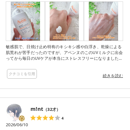
敏感肌で、日焼け止め特有のキシキシ感や白浮き、乾燥による
肌荒れが苦手だったのですが、アベンヌのこのUVミルクに出会
ってから毎日のUVケアが本当にストレスフリーになりました！
手に出した瞬間、まるでみずみずしいスキンケア乳液を塗って
いるかのような、なめらかなテクスチャーに感動…！ お肌にす
クチコミを引用
るすると軽やかに伸びてピタッと密着し、重さやパサつきが一
続きを読む
切ありません。 潤いのヴェールでお肌を優しく包み込んでくれ
るような使い心地で、日中の乾燥をしっかり防いで1日中しっと
り健やかなお肌をキープしてくれます。 敏感肌用（※1）の高
防御UVでありながら、小さなお子様（※2）でも使えるほどお
肌を想ったやさしい設計になっているのが本当に優秀。 ベタつ
m!nt
（
32
才）
かないので、お出かけ先で何度も塗り直しても全く気になりま
せん。むしろ塗るたびに潤う感覚が心地よくて、家族みんなで
4
これ1本をシェアしてお守り代わりに愛用しています✨ 自然由
2026/06/10
来の保護成分（※3）、シロキクラゲエキス（※4）、ブルーミ