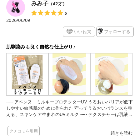
みみ子
（
42
才）
5
2026/06/09
いいね(
0
)
フォローする
肌馴染みも良く自然な仕上がり♪
----- アベンヌ ミルキープロテクターUV うるおいバリアが低下
しやすい敏感肌のために作られた 守ってうるおいバランスを整
える、スキンケア生まれのUVミルク ----- テクスチャーは乳液の
ように適度な厚みがあって、 とてもなめらか。 するするっと伸
びてくれて、ムラなく塗りやすいのが嬉しいポイントです。 キ
クチコミを引用
シキシ感がなくて、肌にぴたっと密着する感じ。 つけた瞬間か
続きを読む
らしっとりして、まるで乳液を塗った後みたいなしっとり感で